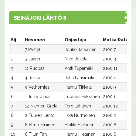
SEINÄJOKI LÄHTÖ 8
Sij.
Hevonen
Ohjastaja
Matka:Rata
Ai
1
7 Pärttyl
Jouko Tarvainen
2100:7
28
2
3 Laareni
Niko Jokela
2100:3
29
3
11 Ruopas
Antti Tupamäki
2100:11
29
4
4 Ruiske
Juha Länsimäki
2100:4
29
5
9 Velhomies
Hannu Tikkala
2100:9
29
6
1 Juise Julius
Tuomas Pakkanen
2100:1
30
7
12 Niemen Greta
Tero Lahtinen
2100:12
30
8
2 Tuuren Lento
Iikka Nurmonen
2100:2
32
9
8 Elmo Etiäinen
Heikki Hietanen
2100:8
32
10
6 Tilun Taru
Hannu Hietanen
2100:6
33