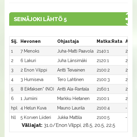
SEINÄJOKI LÄHTÖ 5
Sij.
Hevonen
Ohjastaja
Matka:Rata
Aika
1
7 Menoks
Juha-Matti Paavola
2140:1
22,9
2
6 Lakuri
Juha Länsimäki
2120:1
23,8
3
2 Enon Vilppi
Antti Teivainen
2100:2
25,0
4
3 Humiseva
Tero Lahtinen
2100:3
25,1
5
8 Eikfaksen* (NO)
Antti Ala-Rantala
2160:1
22,8
6
1 Jumiini
Markku Hietanen
2100:1
26,5
hpl
4 Helun Kuva
Mauno Laurila
2100:4
-
hll
5 Korven Liideri
Jukka Mattila
2100:5
-
Väliajat:
31.0/Enon Vilppi, 28.5, 20.5, 22.5