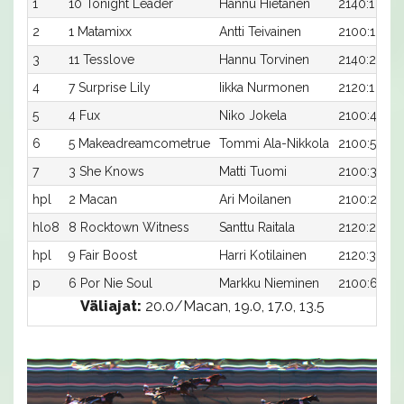
1
10 Tonight Leader
Hannu Hietanen
2140:1
2
1 Matamixx
Antti Teivainen
2100:1
3
11 Tesslove
Hannu Torvinen
2140:2
4
7 Surprise Lily
Iikka Nurmonen
2120:1
5
4 Fux
Niko Jokela
2100:4
6
5 Makeadreamcometrue
Tommi Ala-Nikkola
2100:5
7
3 She Knows
Matti Tuomi
2100:3
hpl
2 Macan
Ari Moilanen
2100:2
hlo8
8 Rocktown Witness
Santtu Raitala
2120:2
hpl
9 Fair Boost
Harri Kotilainen
2120:3
p
6 Por Nie Soul
Markku Nieminen
2100:6
Väliajat:
20.0/Macan, 19.0, 17.0, 13.5