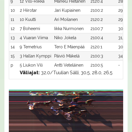
9
12 Villi-Riikka
Markku Hietanen
2120:4
28,7
10
2 Hiirotar
Jari Kupiainen
2100:2
29,7
11
10 Kuutti
Ari Moilanen
2120:2
29,2x
12
7 Boheemi
Iikka Nurmonen
2100:7
30,2
13
4 Vuaran Viima
Niko Jokela
2100:4
31,0x
14
9 Temetrius
Tero E Mäenpää
2120:1
30,3x
15
3 Hallan Kymppi
Päiviö Mäkelä
2100:3
34,0
p
5 Liukon Vili
Antti Veteläinen
2100:5
-
Väliajat:
32.0/Tuulian Sälli, 30.5, 28.0, 26.5