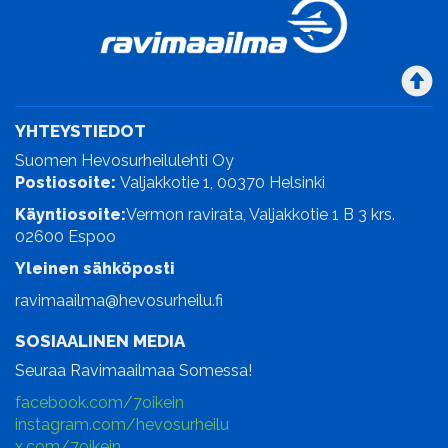
YHTEYSTIEDOT
Suomen Hevosurheilulehti Oy
Postiosoite:
Valjakkotie 1, 00370 Helsinki
Käyntiosoite:
Vermon ravirata, Valjakkotie 1 B 3 krs.
02600 Espoo
Yleinen sähköposti
ravimaailma@hevosurheilu.fi
SOSIAALINEN MEDIA
Seuraa Ravimaailmaa Somessa!
facebook.com/7oikein
instagram.com/hevosurheilu
x.com/7oikein