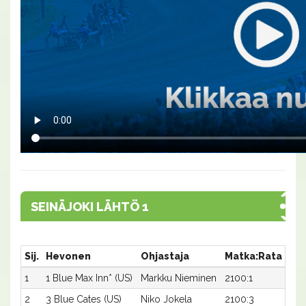
SEINÄJOKI LÄHTÖ 1
Sij.
Hevonen
Ohjastaja
Matka:Rata
Aik
1
1 Blue Max Inn* (US)
Markku Nieminen
2100:1
17,1
2
3 Blue Cates (US)
Niko Jokela
2100:3
17,1