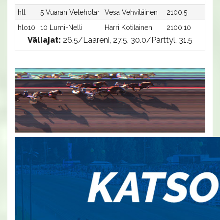
hll
5 Vuaran Velehotar
Vesa Vehviläinen
2100:5
-a
hlo10
10 Lumi-Nelli
Harri Kotilainen
2100:10
33
Väliajat:
26.5/Laareni, 27.5, 30.0/Pärttyl, 31.5