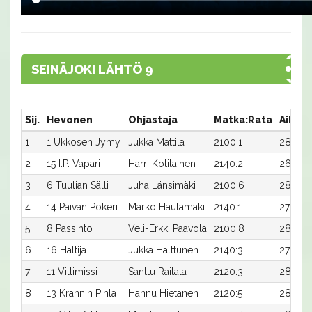
SEINÄJOKI LÄHTÖ 9
Sij.
Hevonen
Ohjastaja
Matka:Rata
Aika
1
1 Ukkosen Jymy
Jukka Mattila
2100:1
28,5
2
15 I.P. Vapari
Harri Kotilainen
2140:2
26,9
3
6 Tuulian Sälli
Juha Länsimäki
2100:6
28,6
4
14 Päivän Pokeri
Marko Hautamäki
2140:1
27,0
5
8 Passinto
Veli-Erkki Paavola
2100:8
28,8
6
16 Haltija
Jukka Halttunen
2140:3
27,6
7
11 Villimissi
Santtu Raitala
2120:3
28,5
8
13 Krannin Pihla
Hannu Hietanen
2120:5
28,7