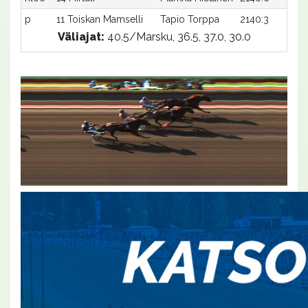
p
11 Toiskan Mamselli
Tapio Torppa
2140:3
Väliajat:
40.5/Marsku, 36.5, 37.0, 30.0