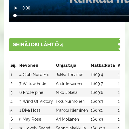
SEINÄJOKI LÄHTÖ 4
Sij.
Hevonen
Ohjastaja
Matka:Rata
Aika
1
4 Club Nord Elit
Jukka Torvinen
1609:4
11,0a
2
7 Willow Pride
Antti Teivainen
1609:7
11,7a
3
6 Proserpine
Niko Jokela
1609:6
11,8a
4
3 Wind Of Victory
Iikka Nurmonen
1609:3
12,0a
5
1 Diva Hoss
Markku Nieminen
1609:1
12,2a
6
9 May Rose
Ari Moilanen
1609:9
12,6a
7
10 Lovely Secret
Seppo Markkula
1609:10
13,2a