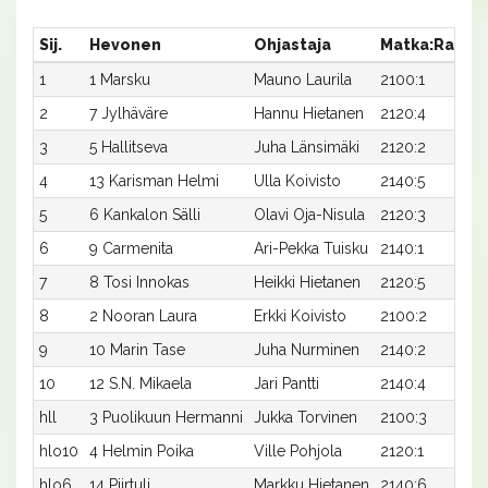
Sij.
Hevonen
Ohjastaja
Matka:Rata
1
1 Marsku
Mauno Laurila
2100:1
2
7 Jylhäväre
Hannu Hietanen
2120:4
3
5 Hallitseva
Juha Länsimäki
2120:2
4
13 Karisman Helmi
Ulla Koivisto
2140:5
5
6 Kankalon Sälli
Olavi Oja-Nisula
2120:3
6
9 Carmenita
Ari-Pekka Tuisku
2140:1
7
8 Tosi Innokas
Heikki Hietanen
2120:5
8
2 Nooran Laura
Erkki Koivisto
2100:2
9
10 Marin Tase
Juha Nurminen
2140:2
10
12 S.N. Mikaela
Jari Pantti
2140:4
hll
3 Puolikuun Hermanni
Jukka Torvinen
2100:3
hlo10
4 Helmin Poika
Ville Pohjola
2120:1
hlo6
14 Piirtuli
Markku Hietanen
2140:6