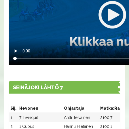
SEINÄJOKI LÄHTÖ 7
Sij.
Hevonen
Ohjastaja
Matka:Rata
1
7 Twinquit
Antti Teivainen
2100:7
1
2
1 Cubus
Hannu Hietanen
2100:1
1