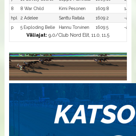
8
8 War Child
Kimi Pesonen
1609:8
14,6a
hpl
2 Adelee
Santtu Raitala
1609:2
-a
p
5 Exploding Belle
Hannu Torvinen
1609:5
-a
Väliajat:
9.0/Club Nord Elit, 11.0, 11.5