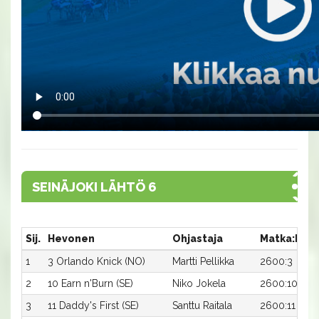
SEINÄJOKI LÄHTÖ 6
Sij.
Hevonen
Ohjastaja
Matka:Rat
1
3 Orlando Knick (NO)
Martti Pellikka
2600:3
2
10 Earn n'Burn (SE)
Niko Jokela
2600:10
3
11 Daddy's First (SE)
Santtu Raitala
2600:11