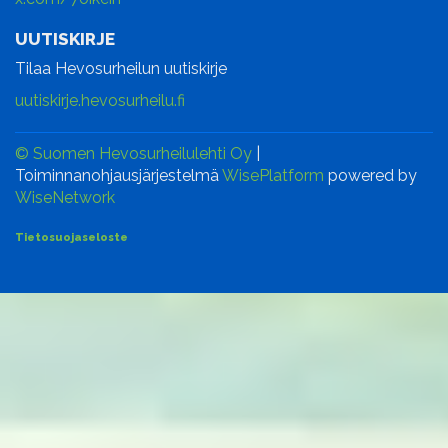
UUTISKIRJE
Tilaa Hevosurheilun uutiskirje
uutiskirje.hevosurheilu.fi
© Suomen Hevosurheilulehti Oy
|
Toiminnanohjausjärjestelmä
WisePlatform
powered by
WiseNetwork
Tietosuojaseloste