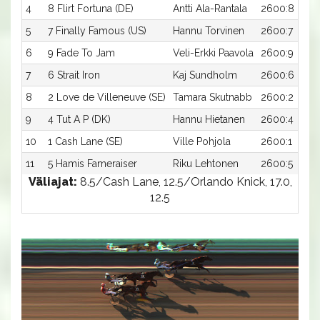
4
8 Flirt Fortuna (DE)
Antti Ala-Rantala
2600:8
5
7 Finally Famous (US)
Hannu Torvinen
2600:7
6
9 Fade To Jam
Veli-Erkki Paavola
2600:9
7
6 Strait Iron
Kaj Sundholm
2600:6
8
2 Love de Villeneuve (SE)
Tamara Skutnabb
2600:2
9
4 Tut A P (DK)
Hannu Hietanen
2600:4
10
1 Cash Lane (SE)
Ville Pohjola
2600:1
11
5 Hamis Fameraiser
Riku Lehtonen
2600:5
Väliajat:
8.5/Cash Lane, 12.5/Orlando Knick, 17.0,
12.5