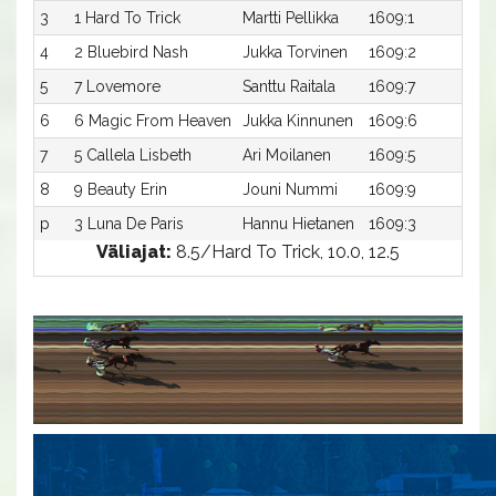
3
1 Hard To Trick
Martti Pellikka
1609:1
11,
4
2 Bluebird Nash
Jukka Torvinen
1609:2
11,
5
7 Lovemore
Santtu Raitala
1609:7
12,
6
6 Magic From Heaven
Jukka Kinnunen
1609:6
12,
7
5 Callela Lisbeth
Ari Moilanen
1609:5
12,
8
9 Beauty Erin
Jouni Nummi
1609:9
12,
p
3 Luna De Paris
Hannu Hietanen
1609:3
-a
Väliajat:
8.5/Hard To Trick, 10.0, 12.5