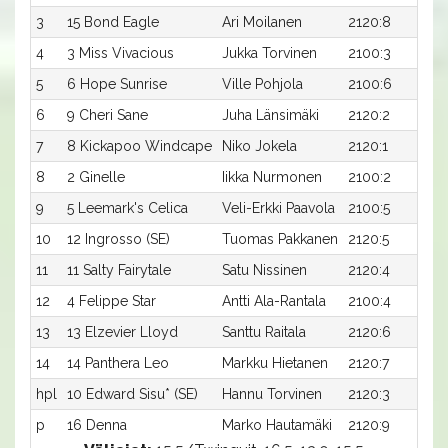
3
15 Bond Eagle
Ari Moilanen
2120:8
1
4
3 Miss Vivacious
Jukka Torvinen
2100:3
1
5
6 Hope Sunrise
Ville Pohjola
2100:6
1
6
9 Cheri Sane
Juha Länsimäki
2120:2
7
8 Kickapoo Windcape
Niko Jokela
2120:1
1
8
2 Ginelle
Iikka Nurmonen
2100:2
9
5 Leemark's Celica
Veli-Erkki Paavola
2100:5
10
12 Ingrosso (SE)
Tuomas Pakkanen
2120:5
11
11 Salty Fairytale
Satu Nissinen
2120:4
12
4 Felippe Star
Antti Ala-Rantala
2100:4
1
13
13 Elzevier Lloyd
Santtu Raitala
2120:6
14
14 Panthera Leo
Markku Hietanen
2120:7
1
hpl
10 Edward Sisu* (SE)
Hannu Torvinen
2120:3
-
p
16 Denna
Marko Hautamäki
2120:9
-