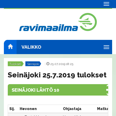
Navig
VALIKKO
Navig
Tulokset
Seinäjoki
|
25.07.2019 18:25
Seinäjoki 25.7.2019 tulokset
SEINÄJOKI LÄHTÖ 10
Sij.
Hevonen
Ohjastaja
Matka:Ra