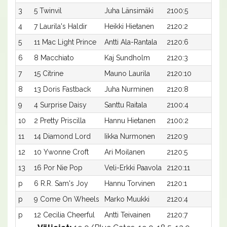
3
5 Twinvil
Juha Länsimäki
2100:5
17,3
4
7 Laurila's Haldir
Heikki Hietanen
2120:2
17,2
5
11 Mac Light Prince
Antti Ala-Rantala
2120:6
17,4
6
8 Macchiato
Kaj Sundholm
2120:3
17,6
7
15 Citrine
Mauno Laurila
2120:10
17,8
8
13 Doris Fastback
Juha Nurminen
2120:8
18,1
9
4 Surprise Daisy
Santtu Raitala
2100:4
19,4
10
2 Pretty Priscilla
Hannu Hietanen
2100:2
19,
11
14 Diamond Lord
Iikka Nurmonen
2120:9
19,5
12
10 Ywonne Croft
Ari Moilanen
2120:5
20,
13
16 Por Nie Pop
Veli-Erkki Paavola
2120:11
21,2
p
6 R.R. Sam's Joy
Hannu Torvinen
2120:1
-
p
9 Come On Wheels
Marko Muukki
2120:4
-
p
12 Cecilia Cheerful
Antti Teivainen
2120:7
-