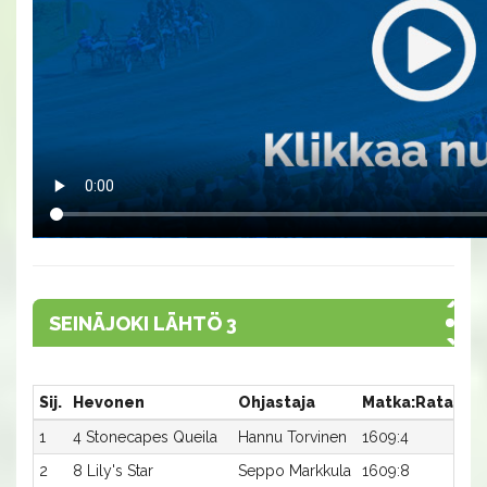
SEINÄJOKI LÄHTÖ 3
Sij.
Hevonen
Ohjastaja
Matka:Rata
Ai
1
4 Stonecapes Queila
Hannu Torvinen
1609:4
10,
2
8 Lily's Star
Seppo Markkula
1609:8
11,