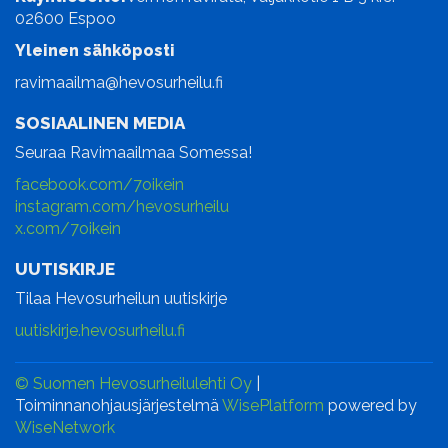
02600 Espoo
Yleinen sähköposti
ravimaailma@hevosurheilu.fi
SOSIAALINEN MEDIA
Seuraa Ravimaailmaa Somessa!
facebook.com/7oikein
instagram.com/hevosurheilu
x.com/7oikein
UUTISKIRJE
Tilaa Hevosurheilun uutiskirje
uutiskirje.hevosurheilu.fi
© Suomen Hevosurheilulehti Oy
|
Toiminnanohjausjärjestelmä
WisePlatform
powered by
WiseNetwork