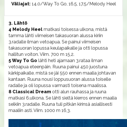
Väliajat:
14.0/Way To Go, 16.5, 17.5/Melody Heel
3. Lähtö
4 Melody Heel
matkasi toisessa ulkona, mistä
tamma lähti viimeisen takasuoran alussa kiriin
3.radalle ilman vetoapua. Se painui viimeisen
takasuoran lopussa keulapaikalle ja otti lopussa
hallitun voiton. Viim. 700 m 15,2.
5 Way To Go
lähti heti ajamaan 3.rataa ilman
vetoapua eteenpäin. Ruuna painui 450 juostuna
kärkipaikalle, mistä se jäi 550 ennen maalia johtavan
kantaan. Ruuna nousi loppusuoran alussa toiselle
radalle ja oli lopussa varmasti toisena maalissa.
8 Classical Dream
otti alun rauhassa ja ruuna
matkasi 6.ulkona. Se lähti sieltä kierros ennen maalia
selkiin 3.radalle. Ruuna tuli pitkän kirinsä asiallisesti
maaliin asti. Viim. 1000 m 16,3.