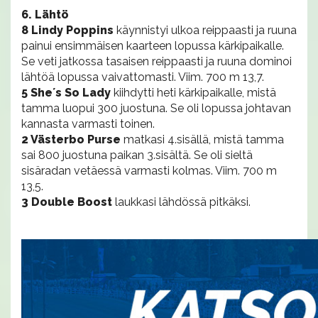
6. Lähtö
8 Lindy Poppins
käynnistyi ulkoa reippaasti ja ruuna
painui ensimmäisen kaarteen lopussa kärkipaikalle.
Se veti jatkossa tasaisen reippaasti ja ruuna dominoi
lähtöä lopussa vaivattomasti. Viim. 700 m 13,7.
5 She´s So Lady
kiihdytti heti kärkipaikalle, mistä
tamma luopui 300 juostuna. Se oli lopussa johtavan
kannasta varmasti toinen.
2 Västerbo Purse
matkasi 4.sisällä, mistä tamma
sai 800 juostuna paikan 3.sisältä. Se oli sieltä
sisäradan vetäessä varmasti kolmas. Viim. 700 m
13,5.
3 Double Boost
laukkasi lähdössä pitkäksi.