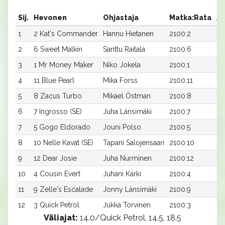
Sij.
Hevonen
Ohjastaja
Matka:Rata
Ai
1
2 Kat's Commander
Hannu Hietanen
2100:2
16
2
6 Sweet Malkin
Santtu Raitala
2100:6
16
3
1 Mr Money Maker
Niko Jokela
2100:1
16
4
11 Blue Pearl
Mika Forss
2100:11
16
5
8 Zacus Turbo
Mikael Östman
2100:8
16
6
7 Ingrosso (SE)
Juha Länsimäki
2100:7
16
7
5 Gogo Eldorado
Jouni Polso
2100:5
17
8
10 Nelle Kavat (SE)
Tapani Salojensaari
2100:10
17
9
12 Dear Josie
Juha Nurminen
2100:12
17
10
4 Cousin Evert
Juhani Kärki
2100:4
17
11
9 Zelle's Escalade
Jonny Länsimäki
2100:9
17
12
3 Quick Petrol
Jukka Torvinen
2100:3
18
Väliajat:
14.0/Quick Petrol, 14.5, 18.5