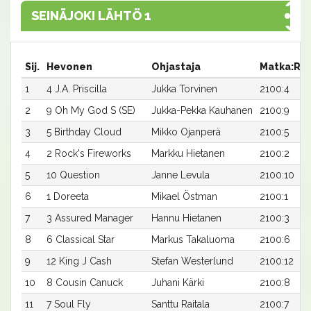
SEINÄJOKI LÄHTÖ 1
Sij.
Hevonen
Ohjastaja
Matka:Ra
1
4 J.A. Priscilla
Jukka Torvinen
2100:4
2
9 Oh My God S (SE)
Jukka-Pekka Kauhanen
2100:9
3
5 Birthday Cloud
Mikko Ojanperä
2100:5
4
2 Rock's Fireworks
Markku Hietanen
2100:2
5
10 Question
Janne Levula
2100:10
6
1 Doreeta
Mikael Östman
2100:1
7
3 Assured Manager
Hannu Hietanen
2100:3
8
6 Classical Star
Markus Takaluoma
2100:6
9
12 King J Cash
Stefan Westerlund
2100:12
10
8 Cousin Canuck
Juhani Kärki
2100:8
11
7 Soul Fly
Santtu Raitala
2100:7