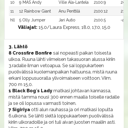
10
9 MAS Andy
Ville Ala-Lantela
2100:9
20,
11
12 Rainbow Giant
Anu Penttilä
2100:12
21,7
hll
5 Olly Jumper
Jari Autio
2100:5
-a
Väliajat:
15.0/Laura Express, 18.0, 17.0, 15.0
3. Lähtö
8 Crossfire Bonfire
sai nopeasti paikan toisesta
ulkoa. Ruuna lähti viimeisen takasuoran alussa kiriin
3.radalle ilman vetoapua. Se sai loppukarteen
puolivälissä kuolemanpaikan haltuunsa, mistä ruuna
erkani loppusuoralla ylivoimaiseen voittoon. Viim.
700 m 15,0.
1 Black Bog´s Lady
matkasi johtavan kannassa,
mistä tamma nousi 300 ennen maalia toiselle radalle
ja se oli lopussa varmasti toinen.
7 Sigiriya
otti alun rauhassa ja ori matkasi lopulta
6.ulkona. Se lähti sieltä loppukaarteen puolivälissä
kiriin ulkoradoille ja ori tuli aivan juosten maaliin asti.