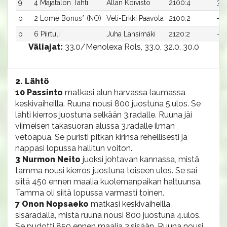
9
4 Majatalon Tähti
Allan Koivisto
2100:4
36
p
2 Lome Bonus* (NO)
Veli-Erkki Paavola
2100:2
-
p
6 Piirtuli
Juha Länsimäki
2120:2
-
Väliajat:
33.0/Menolexa Rols, 33.0, 32.0, 30.0
2. Lähtö
10 Passinto
matkasi alun harvassa laumassa
keskivaiheilla. Ruuna nousi 800 juostuna 5.ulos. Se
lähti kierros juostuna selkään 3.radalle. Ruuna jäi
viimeisen takasuoran alussa 3.radalle ilman
vetoapua. Se puristi pitkän kirinsä rehellisesti ja
nappasi lopussa hallitun voiton.
3 Nurmon Neito
juoksi johtavan kannassa, mistä
tamma nousi kierros juostuna toiseen ulos. Se sai
siitä 450 ennen maalia kuolemanpaikan haltuunsa.
Tamma oli siitä lopussa varmasti toinen.
7 Onon Nopsaeko
matkasi keskivaiheilla
sisäradalla, mistä ruuna nousi 800 juostuna 4.ulos.
Se pudotti 850 ennen maalia 3.sisään. Ruuna nousi