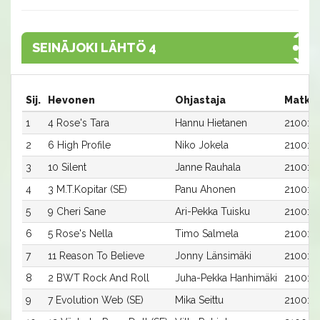
SEINÄJOKI LÄHTÖ 4
Sij.
Hevonen
Ohjastaja
Matka
1
4 Rose's Tara
Hannu Hietanen
2100:4
2
6 High Profile
Niko Jokela
2100:6
3
10 Silent
Janne Rauhala
2100:10
4
3 M.T.Kopitar (SE)
Panu Ahonen
2100:3
5
9 Cheri Sane
Ari-Pekka Tuisku
2100:9
6
5 Rose's Nella
Timo Salmela
2100:5
7
11 Reason To Believe
Jonny Länsimäki
2100:11
8
2 BWT Rock And Roll
Juha-Pekka Hanhimäki
2100:2
9
7 Evolution Web (SE)
Mika Seittu
2100:7