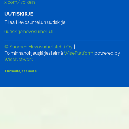
x.com/7oikein
UUTISKIRJE
Tilaa Hevosurheilun uutiskirje
uutiskirje.hevosurheilu.fi
© Suomen Hevosurheilulehti Oy
|
Toiminnanohjausjärjestelmä
WisePlatform
powered by
WiseNetwork
Tietosuojaseloste