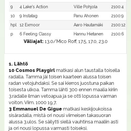
9
4 Lake's Action
Ville Pohjola
2100:4
10
9 Instatag
Panu Ahonen
2100:9
hpl
12 Exmoor
Aaro Hautamäki
2100:12
p
6 Feeling Classy
Hannu Hietanen
2100:6
Väliajat:
13.0/Mico Roff, 17.5, 17.0, 23.0
1. Lähtö
10 Cosmos Playgirl
matkasi alun taustalla toisella
radalla. Tamma jäi toisen kaarteen alussa toisen
radan vetojuhdaksi. Se sai kierros juostuna paikan
toisesta ulkoa. Tamma lähti 300 ennen maalia kiriin
3.radalle ilman vetoapua ja se otti lopussa varman
voiton. Viim. 1000 19,7.
3 Emmanuel De Gigue
matkasi keskijoukoissa
sisäradalla, mistä ori nousi viimeisen takasuoran
alussa 3.ulos. Se säilytti siellä vauhtinsa maaliin asti
ja ori nousi lopussa varmasti toiseksi.