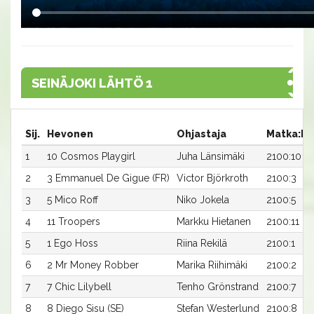
SEINÄJOKI LÄHTÖ 1
Sij.
Hevonen
Ohjastaja
Matka:Ra
1
10 Cosmos Playgirl
Juha Länsimäki
2100:10
2
3 Emmanuel De Gigue (FR)
Victor Björkroth
2100:3
3
5 Mico Roff
Niko Jokela
2100:5
4
11 Troopers
Markku Hietanen
2100:11
5
1 Ego Hoss
Riina Rekilä
2100:1
6
2 Mr Money Robber
Marika Riihimäki
2100:2
7
7 Chic Lilybell
Tenho Grönstrand
2100:7
8
8 Diego Sisu (SE)
Stefan Westerlund
2100:8