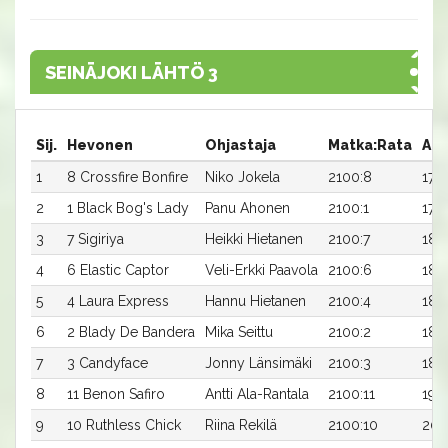
SEINÄJOKI LÄHTÖ 3
Sij.
Hevonen
Ohjastaja
Matka:Rata
Aik
1
8 Crossfire Bonfire
Niko Jokela
2100:8
17,0
2
1 Black Bog's Lady
Panu Ahonen
2100:1
17,9
3
7 Sigiriya
Heikki Hietanen
2100:7
18,
4
6 Elastic Captor
Veli-Erkki Paavola
2100:6
18,
5
4 Laura Express
Hannu Hietanen
2100:4
18,
6
2 Blady De Bandera
Mika Seittu
2100:2
18,5
7
3 Candyface
Jonny Länsimäki
2100:3
18,
8
11 Benon Safiro
Antti Ala-Rantala
2100:11
19,3
9
10 Ruthless Chick
Riina Rekilä
2100:10
20,