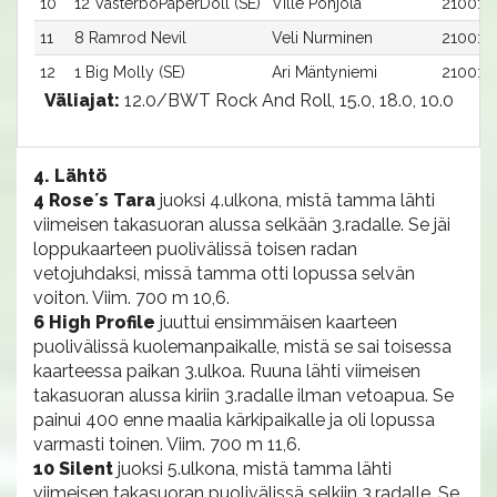
10
12 VästerboPaperDoll (SE)
Ville Pohjola
2100:12
11
8 Ramrod Nevil
Veli Nurminen
2100:8
12
1 Big Molly (SE)
Ari Mäntyniemi
2100:1
Väliajat:
12.0/BWT Rock And Roll, 15.0, 18.0, 10.0
4. Lähtö
4 Rose´s Tara
juoksi 4.ulkona, mistä tamma lähti
viimeisen takasuoran alussa selkään 3.radalle. Se jäi
loppukaarteen puolivälissä toisen radan
vetojuhdaksi, missä tamma otti lopussa selvän
voiton. Viim. 700 m 10,6.
6 High Profile
juuttui ensimmäisen kaarteen
puolivälissä kuolemanpaikalle, mistä se sai toisessa
kaarteessa paikan 3.ulkoa. Ruuna lähti viimeisen
takasuoran alussa kiriin 3.radalle ilman vetoapua. Se
painui 400 enne maalia kärkipaikalle ja oli lopussa
varmasti toinen. Viim. 700 m 11,6.
10 Silent
juoksi 5.ulkona, mistä tamma lähti
viimeisen takasuoran puolivälissä selkiin 3.radalle. Se