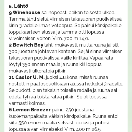
5. Lähtö
9 Winehouse
sai nopeasti paikan toisesta ulkoa.
Tamma lähti sieltä viimeisen takasuoran puolivälissä
kiriin 3.radalle ilman vetoapua. Se painui kärkipaikalle
loppukaarteen alussa ja tamma otti lopussa
ylivoimaisen voiton. Viim. 700 m 14,0.
2 Bewitch Boy
lähti mukavasti, mutta ruuna jäi silti
300 juostuna johtavan kantaan. Se jäi sinne viimeisen
takasuoran puolivälissä vaille kiritilaa. Vapaa rata
löytyi 350 ennen maalia ja ruuna kiri loppua
mukavasti ulkoratoja pitkin.
11 Castor U. M.
juoksi 4.ulkona, missä ruunaa
nostettiin päätöspuolikkaan alussa hetkeksi 3.radalle.
Se pudotti pian takaisin toiselle radalle ja ruuna sai
edetä tyhjää toista rataa pitkin. Se oli lopussa
varmasti kolmas.
6 Lemon Breezer
painui 250 juostuna
kuolemanpaikalta väkisin kärkipaikalle. Ruuna antoi
siitä 550 ennen maalia selvästi periksi ja putosi
lopussa aivan viimeiseksi. Viim. 400 m 26,5.