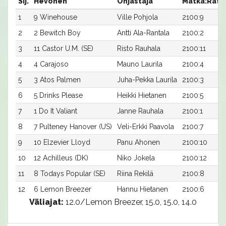
Sij.
Hevonen
Ohjastaja
Matka:Rata
1
9 Winehouse
Ville Pohjola
2100:9
2
2 Bewitch Boy
Antti Ala-Rantala
2100:2
3
11 Castor U.M. (SE)
Risto Rauhala
2100:11
4
4 Carajoso
Mauno Laurila
2100:4
5
3 Atos Palmen
Juha-Pekka Laurila
2100:3
6
5 Drinks Please
Heikki Hietanen
2100:5
7
1 Do It Valiant
Janne Rauhala
2100:1
8
7 Pulteney Hanover (US)
Veli-Erkki Paavola
2100:7
9
10 Elzevier Lloyd
Panu Ahonen
2100:10
10
12 Achilleus (DK)
Niko Jokela
2100:12
11
8 Todays Popular (SE)
Riina Rekilä
2100:8
12
6 Lemon Breezer
Hannu Hietanen
2100:6
Väliajat:
12.0/Lemon Breezer, 15.0, 15.0, 14.0