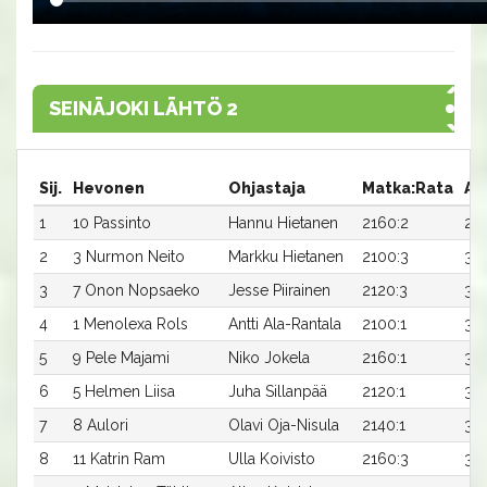
SEINÄJOKI LÄHTÖ 2
Sij.
Hevonen
Ohjastaja
Matka:Rata
Ai
1
10 Passinto
Hannu Hietanen
2160:2
29,
2
3 Nurmon Neito
Markku Hietanen
2100:3
32,
3
7 Onon Nopsaeko
Jesse Piirainen
2120:3
31,
4
1 Menolexa Rols
Antti Ala-Rantala
2100:1
32,
5
9 Pele Majami
Niko Jokela
2160:1
30,
6
5 Helmen Liisa
Juha Sillanpää
2120:1
32,
7
8 Aulori
Olavi Oja-Nisula
2140:1
32,
8
11 Katrin Ram
Ulla Koivisto
2160:3
33,