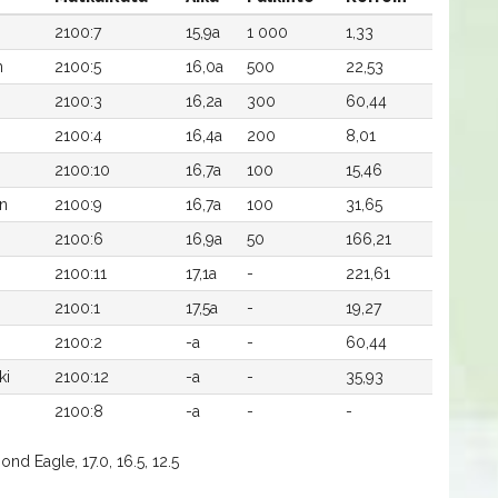
2100:7
15,9a
1 000
1,33
n
2100:5
16,0a
500
22,53
2100:3
16,2a
300
60,44
2100:4
16,4a
200
8,01
2100:10
16,7a
100
15,46
n
2100:9
16,7a
100
31,65
2100:6
16,9a
50
166,21
2100:11
17,1a
-
221,61
2100:1
17,5a
-
19,27
2100:2
-a
-
60,44
ki
2100:12
-a
-
35,93
2100:8
-a
-
-
nd Eagle, 17.0, 16.5, 12.5