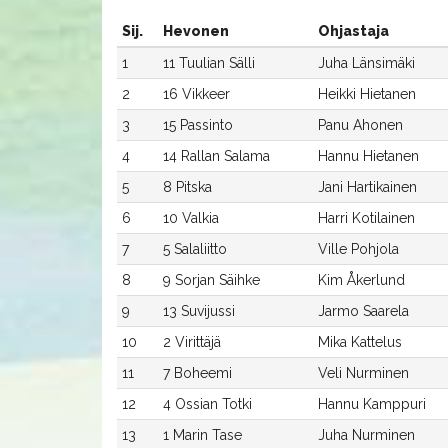
Sij.
Hevonen
Ohjastaja
1
11 Tuulian Sälli
Juha Länsimäki
2
16 Vikkeer
Heikki Hietanen
3
15 Passinto
Panu Ahonen
4
14 Rallan Salama
Hannu Hietanen
5
8 Pitska
Jani Hartikainen
6
10 Valkia
Harri Kotilainen
7
5 Salaliitto
Ville Pohjola
8
9 Sorjan Säihke
Kim Åkerlund
9
13 Suvijussi
Jarmo Saarela
10
2 Virittäjä
Mika Kattelus
11
7 Boheemi
Veli Nurminen
12
4 Ossian Totki
Hannu Kamppuri
13
1 Marin Tase
Juha Nurminen