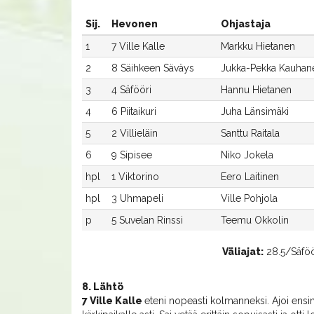
Sij.
Hevonen
Ohjastaja
1
7 Ville Kalle
Markku Hietanen
2
8 Säihkeen Säväys
Jukka-Pekka Kauhan
3
4 Säfööri
Hannu Hietanen
4
6 Piitaikuri
Juha Länsimäki
5
2 Villieläin
Santtu Raitala
6
9 Sipisee
Niko Jokela
hpl
1 Viktorino
Eero Laitinen
hpl
3 Uhmapeli
Ville Pohjola
p
5 Suvelan Rinssi
Teemu Okkolin
Väliajat:
28.5/Säföör
8. Lähtö
7 Ville Kalle
eteni nopeasti kolmanneksi. Ajoi ensi