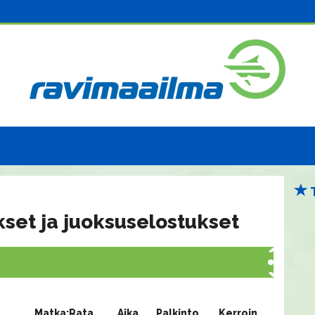
kset ja juoksuselostukset
Matka:Rata
Aika
Palkinto
Kerroin