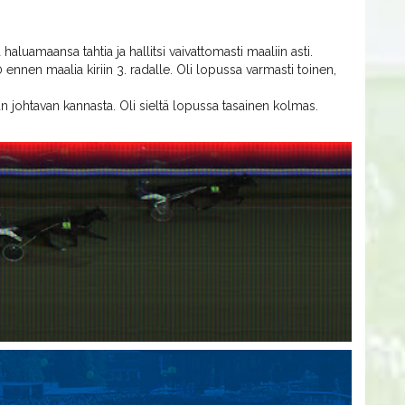
haluamaansa tahtia ja hallitsi vaivattomasti maaliin asti.
 ennen maalia kiriin 3. radalle. Oli lopussa varmasti toinen,
kan johtavan kannasta. Oli sieltä lopussa tasainen kolmas.