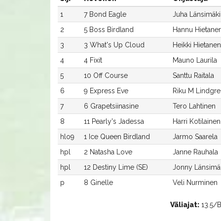
1
7 Bond Eagle
Juha Länsimäki
2
5 Boss Birdland
Hannu Hietane
3
3 What's Up Cloud
Heikki Hietanen
4
4 Fixit
Mauno Laurila
5
10 Off Course
Santtu Raitala
6
9 Express Eve
Riku M Lindgre
7
6 Grapetsiinasine
Tero Lahtinen
8
11 Pearly's Jadessa
Harri Kotilainen
hlo9
1 Ice Queen Birdland
Jarmo Saarela
hpl
2 Natasha Love
Janne Rauhala
hpl
12 Destiny Lime (SE)
Jonny Länsimä
p
8 Ginelle
Veli Nurminen
Väliajat:
13.5/Bo