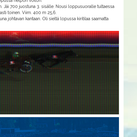
i lopussa helpon voiton.
. Jäi 700 juostuna 3. sisälle. Nousi loppusuoralle tultaessa
rmasti toinen. Viim. 400 m 25,6.
una johtavan kantaan. Oli sieltä lopussa kiritilaa saamatta