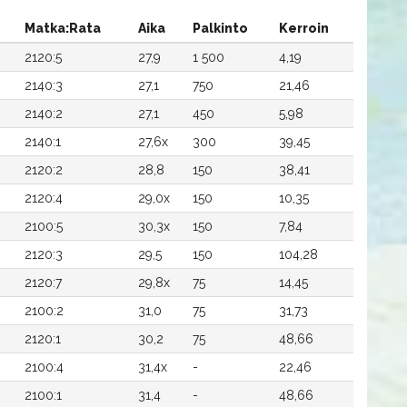
Matka:Rata
Aika
Palkinto
Kerroin
2120:5
27,9
1 500
4,19
2140:3
27,1
750
21,46
2140:2
27,1
450
5,98
2140:1
27,6x
300
39,45
2120:2
28,8
150
38,41
2120:4
29,0x
150
10,35
2100:5
30,3x
150
7,84
2120:3
29,5
150
104,28
2120:7
29,8x
75
14,45
2100:2
31,0
75
31,73
2120:1
30,2
75
48,66
2100:4
31,4x
-
22,46
2100:1
31,4
-
48,66