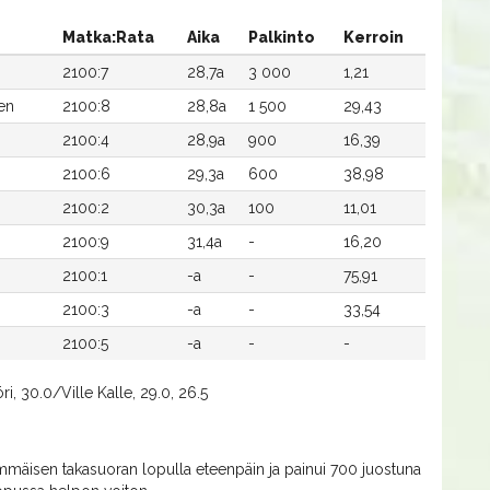
Matka:Rata
Aika
Palkinto
Kerroin
2100:7
28,7a
3 000
1,21
en
2100:8
28,8a
1 500
29,43
2100:4
28,9a
900
16,39
2100:6
29,3a
600
38,98
2100:2
30,3a
100
11,01
2100:9
31,4a
-
16,20
2100:1
-a
-
75,91
2100:3
-a
-
33,54
2100:5
-a
-
-
i, 30.0/Ville Kalle, 29.0, 26.5
mmäisen takasuoran lopulla eteenpäin ja painui 700 juostuna