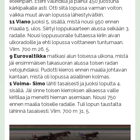
eteenpäin. Eteni vauhdilla ja painui 450 juostuna
kärkipaikalle asti. Otti siitä lopussa varman voiton,
vaikka muut aivan lopussa lähestyivätkin.
11 Viano
juoksi 5. sisällä, mistä nousi 950 ennen
maalia 5. ulos. Siirtyi loppukaarteen alussa selkään 3.
radalle. Nousi loppusuoralle tultaessa kiriin aivan
ulkoradoille ja ehti lopussa voittaneen tuntumaan.
Viim. 700 m 26, 5.
9 Eurovaltikka
matkasi alun toisessa ulkona, mistä
jäi ensimmäisen takasuoran alussa toisen radan
vetojuhdaksi. Pudotti kierros ennen maalia johtavan
kantaan, mistä oli lopussa asiallinen kolmas.
1 Voima- Simo
lähti tasaisesti ja juoksi lopulta 4.
sisällä. Jäi sinne toisen kierroksen alkaessa vaille
kiritilaa ja menetti hieman asemiaan. Nousi 750
ennen maalia toiselle radalle. Tuli lopun taustalta
lähinnä tasaisesti. Viim. 700 m 31, 5.