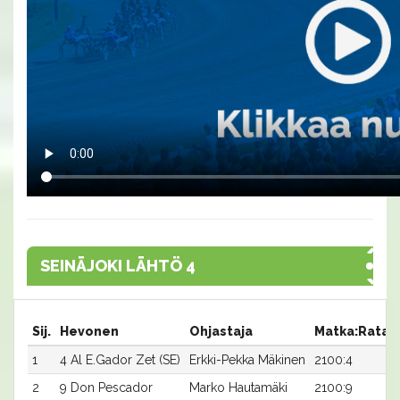
SEINÄJOKI LÄHTÖ 4
Sij.
Hevonen
Ohjastaja
Matka:Rata
1
4 Al E.Gador Zet (SE)
Erkki-Pekka Mäkinen
2100:4
2
9 Don Pescador
Marko Hautamäki
2100:9