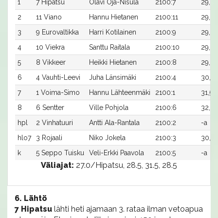
1
7 Hipatsu
Olavi Oja-Nisula
2100:7
29,3a
2
11 Viano
Hannu Hietanen
2100:11
29,3a
3
9 Eurovaltikka
Harri Kotilainen
2100:9
29,5a
4
10 Viekra
Santtu Raitala
2100:10
29,6a
5
8 Vikkeer
Heikki Hietanen
2100:8
29,7a
6
4 Vauhti-Leevi
Juha Länsimäki
2100:4
30,6
7
1 Voima-Simo
Hannu Lähteenmäki
2100:1
31,5a
8
6 Sentter
Ville Pohjola
2100:6
32,6a
hpl
2 Vinhatuuri
Antti Ala-Rantala
2100:2
-a
hlo7
3 Rojaali
Niko Jokela
2100:3
30,7a
k
5 Seppo Tuisku
Veli-Erkki Paavola
2100:5
-a
Väliajat:
27.0/Hipatsu, 28.5, 31.5, 28.5
6. Lähtö
7 Hipatsu
lähti heti ajamaan 3. rataa ilman vetoapua