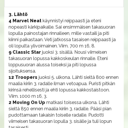
3. Lähtö
4 Marvel Neat
käynnistyi reippaasti ja eteni
nopeasti kärkipaikalle. Sai ensimmäisen takasuoran
lopulla painostajan rinnalleen, mille vastaili ja piti
kiinni paikastaan. Veti jatkossa tasaisen reippaasti ja
oli lopulta ylivoimainen. Viim. 700 m 16, 8.
9 Classic Star
juoksi 3. sisällä. Nousi viimeisen
takasuoran lopussa kakkoskeulan rinnalle. Eteni
loppusuoran alussa toiseksi ja piti lopussa
sijoituksensa.
12 Troopers
juoksi 5. ulkona. Lähti sieltä 800 ennen
maalia kiriin 3. radalle ilman vetoapua. Puristi pitkän
kirinsä rehellisesti ja ehti lopussa kakkostaistoon.
Viim. 1000 m 16, 3.
2 Moving On Up
matkasi toisessa ulkona. Lähti
sieltä 850 ennen maalia kiriin 3. radalle. Pääsi pian
pudottamaan takaisin toiselle radalle. Pudotti
viimeisen takasuoran lopulla 3. sisälle ja tuli lopun
tasaisesti.