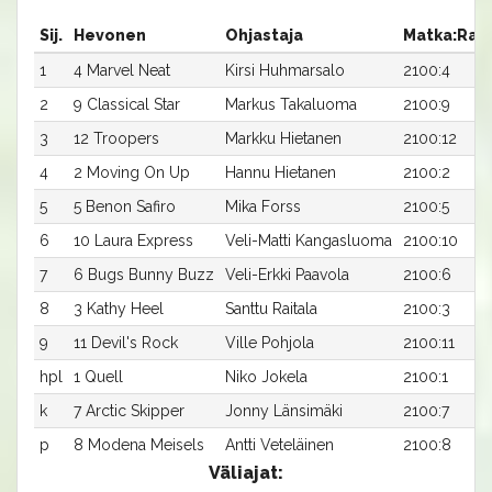
Sij.
Hevonen
Ohjastaja
Matka:Rat
1
4 Marvel Neat
Kirsi Huhmarsalo
2100:4
2
9 Classical Star
Markus Takaluoma
2100:9
3
12 Troopers
Markku Hietanen
2100:12
4
2 Moving On Up
Hannu Hietanen
2100:2
5
5 Benon Safiro
Mika Forss
2100:5
6
10 Laura Express
Veli-Matti Kangasluoma
2100:10
7
6 Bugs Bunny Buzz
Veli-Erkki Paavola
2100:6
8
3 Kathy Heel
Santtu Raitala
2100:3
9
11 Devil's Rock
Ville Pohjola
2100:11
hpl
1 Quell
Niko Jokela
2100:1
k
7 Arctic Skipper
Jonny Länsimäki
2100:7
p
8 Modena Meisels
Antti Veteläinen
2100:8
Väliajat: