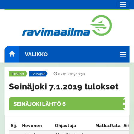
Navig
VALIKKO
Navig
Tulokset
Seinäjoki
|
07.01.2019 18:30
Seinäjoki 7.1.2019 tulokset
SEINÄJOKI LÄHTÖ 6
Sij.
Hevonen
Ohjastaja
Matka:Rata
Aika