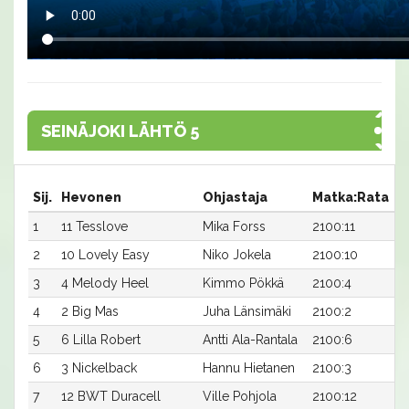
SEINÄJOKI LÄHTÖ 5
Sij.
Hevonen
Ohjastaja
Matka:Rata
A
1
11 Tesslove
Mika Forss
2100:11
1
2
10 Lovely Easy
Niko Jokela
2100:10
1
3
4 Melody Heel
Kimmo Pökkä
2100:4
1
4
2 Big Mas
Juha Länsimäki
2100:2
1
5
6 Lilla Robert
Antti Ala-Rantala
2100:6
1
6
3 Nickelback
Hannu Hietanen
2100:3
1
7
12 BWT Duracell
Ville Pohjola
2100:12
1