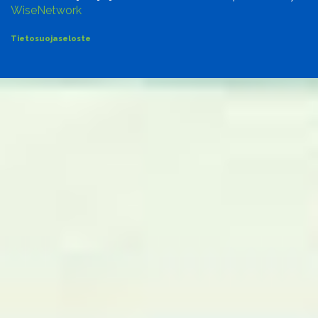
WiseNetwork
Tietosuojaseloste