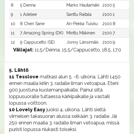
8
5 Denna
Marko Hautamäki
2100:5
17
9
1 Adelee
Santtu Raitala
2100:1
17
10
8 Cheri Sane
Ari-Pekka Tuisku
2100:8
17
11
7 Amazing Spring (DK)
Minttu Mäkinen
2100:7
1
12
9 Cappucetto (SE)
Jonny Länsimäki
2100:9
1
Väliajat:
11.5/Denna, 15.5/Cappucetto, 18.5, 17.0
5. Lähtö
11 Tesslove
matkasi alun 5. -6. ulkona. Lähti 1450
ennen maalia kiriin 3. radalle ilman vetoapua. Eteni
900 juostuna kuolemanpaikalle. Painui siitä
loppusuoralle tultaessa kärkipaikalle ja vastaili
lopussa voittoon.
10 Lovely Easy
juoksi 4. ulkona. Lähti sieltä
viimeisen takasuoran alussa selkään 3. radalle. Jäi
250 ennen maalia 3. radalle ilman vetoapua, missä
puristi lopussa niukasti toiseksi.