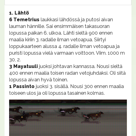
1. Lähtö
6 Temetrius
laukkasi lähdössä ja putosi aivan
lauman hännille. Sai ensimmäisen takasuoran
lopussa paikan 6. ulkoa. Lähti sieltä 900 ennen
maalia kiriin 3. radalle ilman vetoapua. Siirtyi
loppukaarteen alussa 4. radalle ilman vetoapua ja
puristi lopussa vielä varmaan voittoon. Viim. 1000 m
30, 2.
3 Mayatuuli
juoksi johtavan kannassa. Nousi sieltä
400 ennen maalia toisen radan vetojuhdaksi. Oli siitä
lopussa aivan hyvä toinen.
1 Passinto
juoksi 3. sisällä. Nousi 300 ennen maalia
toiseen ulos ja oli lopussa tasainen kolmas.