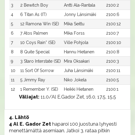
3
2 Bewitch Boy
Antti Ala-Rantala
2100:2
4
6 Titan As (IT)
Jonny Länsimäki
2100:6
5
12 Ramona Win (SE)
Mika Seittu
2100:12
6
7 Atos Palmen
Mika Forss
2100:7
7
10 Coys Rain* (SE)
Ville Pohjola
2100:10
8
8 Quite Special
Hannu Hietanen
2100:8
9
3 Staro Interstate (SE)
Mira Oksakari
2100:3
10
11 Sort Of Sorrow
Juha Länsimäki
2100:11
11
5 Jimmy Ray
Niko Jokela
2100:5
12
1 Remember Y. (SE)
Heikki Hietanen
2100:1
Väliajat:
11.0/Al E.Gador Zet, 16.0, 17.5, 15.5
4. Lähtö
4 Al E. Gador Zet
haparoi 100 juostuna lyhyesti
menettämättä asemiaan. Jatkoi 3. rataa pitkin