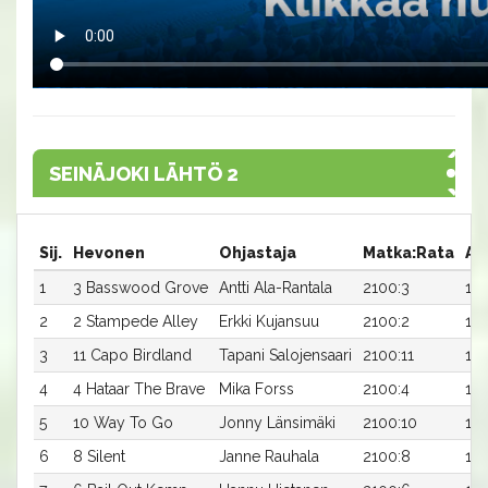
SEINÄJOKI LÄHTÖ 2
Sij.
Hevonen
Ohjastaja
Matka:Rata
Ai
1
3 Basswood Grove
Antti Ala-Rantala
2100:3
16,
2
2 Stampede Alley
Erkki Kujansuu
2100:2
17,
3
11 Capo Birdland
Tapani Salojensaari
2100:11
17,
4
4 Hataar The Brave
Mika Forss
2100:4
17,
5
10 Way To Go
Jonny Länsimäki
2100:10
17,
6
8 Silent
Janne Rauhala
2100:8
17,