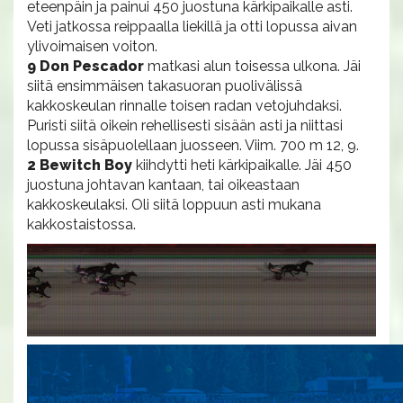
eteenpäin ja painui 450 juostuna kärkipaikalle asti.
Veti jatkossa reippaalla liekillä ja otti lopussa aivan
ylivoimaisen voiton.
9 Don Pescador
matkasi alun toisessa ulkona. Jäi
siitä ensimmäisen takasuoran puolivälissä
kakkoskeulan rinnalle toisen radan vetojuhdaksi.
Puristi siitä oikein rehellisesti sisään asti ja niittasi
lopussa sisäpuolellaan juosseen. Viim. 700 m 12, 9.
2 Bewitch Boy
kiihdytti heti kärkipaikalle. Jäi 450
juostuna johtavan kantaan, tai oikeastaan
kakkoskeulaksi. Oli siitä loppuun asti mukana
kakkostaistossa.