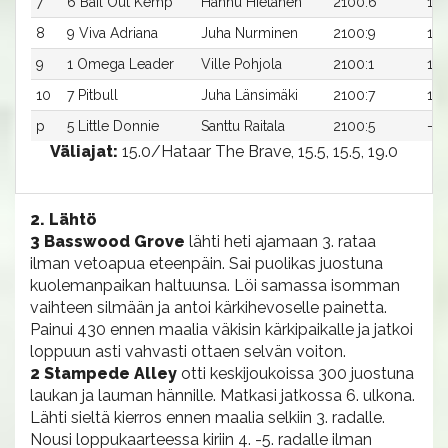
7
6 Bail Out Kemp
Hannu Hietanen
2100:6
17,
8
9 Viva Adriana
Juha Nurminen
2100:9
17,
9
1 Omega Leader
Ville Pohjola
2100:1
17,
10
7 Pitbull
Juha Länsimäki
2100:7
18,
p
5 Little Donnie
Santtu Raitala
2100:5
-a
Väliajat:
15.0/Hataar The Brave, 15.5, 15.5, 19.0
2. Lähtö
3 Basswood Grove
lähti heti ajamaan 3. rataa
ilman vetoapua eteenpäin. Sai puolikas juostuna
kuolemanpaikan haltuunsa. Löi samassa isomman
vaihteen silmään ja antoi kärkihevoselle painetta.
Painui 430 ennen maalia väkisin kärkipaikalle ja jatkoi
loppuun asti vahvasti ottaen selvän voiton.
2 Stampede Alley
otti keskijoukoissa 300 juostuna
laukan ja lauman hännille. Matkasi jatkossa 6. ulkona.
Lähti sieltä kierros ennen maalia selkiin 3. radalle.
Nousi loppukaarteessa kiriin 4. -5. radalle ilman