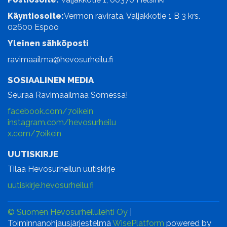
Käyntiosoite:
Vermon ravirata, Valjakkotie 1 B 3 krs.
02600 Espoo
Yleinen sähköposti
ravimaailma@hevosurheilu.fi
SOSIAALINEN MEDIA
Seuraa Ravimaailmaa Somessa!
facebook.com/7oikein
instagram.com/hevosurheilu
x.com/7oikein
UUTISKIRJE
Tilaa Hevosurheilun uutiskirje
uutiskirje.hevosurheilu.fi
© Suomen Hevosurheilulehti Oy
|
Toiminnanohjausjärjestelmä
WisePlatform
powered by