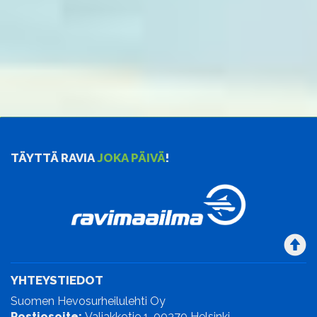
TÄYTTÄ RAVIA
JOKA PÄIVÄ
!
YHTEYSTIEDOT
Suomen Hevosurheilulehti Oy
Postiosoite:
Valjakkotie 1, 00370 Helsinki