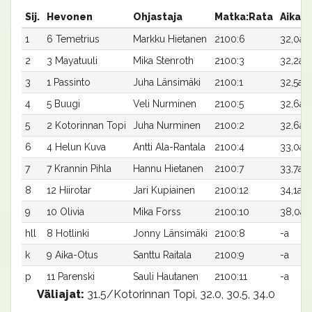
Sij.
Hevonen
Ohjastaja
Matka:Rata
Aika
1
6 Temetrius
Markku Hietanen
2100:6
32,0ax
2
3 Mayatuuli
Mika Stenroth
2100:3
32,2a
3
1 Passinto
Juha Länsimäki
2100:1
32,5a
4
5 Buugi
Veli Nurminen
2100:5
32,6a
5
2 Kotorinnan Topi
Juha Nurminen
2100:2
32,6a
6
4 Helun Kuva
Antti Ala-Rantala
2100:4
33,0a
7
7 Krannin Pihla
Hannu Hietanen
2100:7
33,7a
8
12 Hiirotar
Jari Kupiainen
2100:12
34,1a
9
10 Olivia
Mika Forss
2100:10
38,0a
hll
8 Hotlinki
Jonny Länsimäki
2100:8
-a
k
9 Aika-Otus
Santtu Raitala
2100:9
-a
p
11 Parenski
Sauli Hautanen
2100:11
-a
Väliajat:
31.5/Kotorinnan Topi, 32.0, 30.5, 34.0