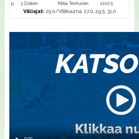
p
5 Draken
Miika Tenhunen
2100:5
-a
Väliajat:
25.0/Villikuuma, 27.0, 29.5, 31.0