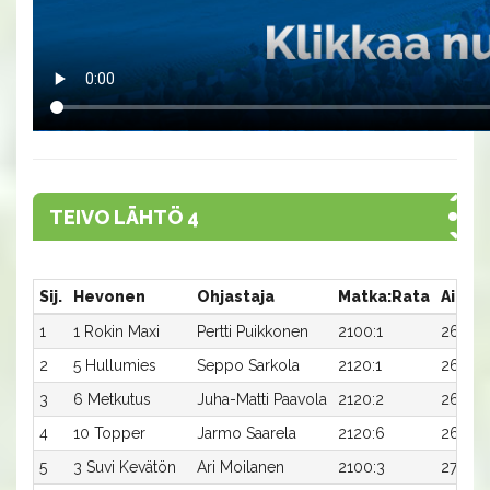
TEIVO LÄHTÖ 4
Sij.
Hevonen
Ohjastaja
Matka:Rata
Aika
1
1 Rokin Maxi
Pertti Puikkonen
2100:1
26,7
2
5 Hullumies
Seppo Sarkola
2120:1
26,0
3
6 Metkutus
Juha-Matti Paavola
2120:2
26,3
4
10 Topper
Jarmo Saarela
2120:6
26,5x
5
3 Suvi Kevätön
Ari Moilanen
2100:3
27,4x