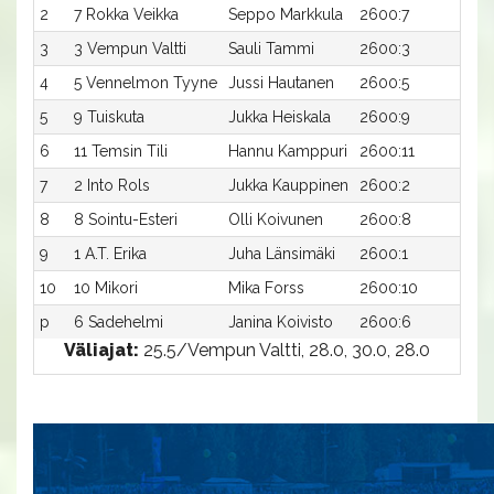
2
7 Rokka Veikka
Seppo Markkula
2600:7
28,7
3
3 Vempun Valtti
Sauli Tammi
2600:3
28,9
4
5 Vennelmon Tyyne
Jussi Hautanen
2600:5
29,0
5
9 Tuiskuta
Jukka Heiskala
2600:9
29,0
6
11 Temsin Tili
Hannu Kamppuri
2600:11
29,1
7
2 Into Rols
Jukka Kauppinen
2600:2
29,2
8
8 Sointu-Esteri
Olli Koivunen
2600:8
29,2
9
1 A.T. Erika
Juha Länsimäki
2600:1
29,3
10
10 Mikori
Mika Forss
2600:10
30,
p
6 Sadehelmi
Janina Koivisto
2600:6
-a
Väliajat:
25.5/Vempun Valtti, 28.0, 30.0, 28.0