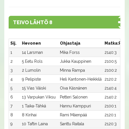
TEIVO LÄHTÖ 8
Sij.
Hevonen
Ohjastaja
Matka:Rata
1
14 Larsman
Mika Forss
2140:3
2
5 Eetu Rols
Jukka Kauppinen
2100:5
3
2 Lumolin
Minna Rampa
2100:2
4
9 Pelipiste
Heli Kantonen-Heikkilä
2120:2
5
15 Vias Väiski
Oiva Käsnänen
2140:4
6
13 Varpukan Viksu
Petteri Salonen
2140:2
7
1 Taika-Tähkä
Hannu Kamppuri
2100:1
8
8 Kirihai
Rami Mäenpää
2120:1
9
10 Taftin Laina
Santtu Raitala
2120:3