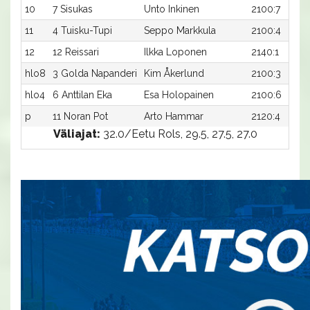
10
7 Sisukas
Unto Inkinen
2100:7
11
4 Tuisku-Tupi
Seppo Markkula
2100:4
12
12 Reissari
Ilkka Loponen
2140:1
hlo8
3 Golda Napanderi
Kim Åkerlund
2100:3
hlo4
6 Anttilan Eka
Esa Holopainen
2100:6
p
11 Noran Pot
Arto Hammar
2120:4
Väliajat:
32.0/Eetu Rols, 29.5, 27.5, 27.0