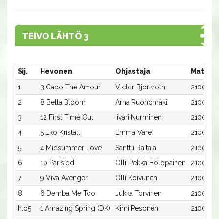
TEIVO LÄHTÖ 3
Sij.
Hevonen
Ohjastaja
Matka:
1
3 Capo The Amour
Victor Björkroth
2100:3
2
8 Bella Bloom
Arna Ruohomäki
2100:8
3
12 First Time Out
Iivari Nurminen
2100:12
4
5 Eko Kristall
Emma Väre
2100:5
5
4 Midsummer Love
Santtu Raitala
2100:4
6
10 Parisiodi
Olli-Pekka Holopainen
2100:10
7
9 Viva Avenger
Olli Koivunen
2100:9
8
6 Demba Me Too
Jukka Torvinen
2100:6
hlo5
1 Amazing Spring (DK)
Kimi Pesonen
2100:1