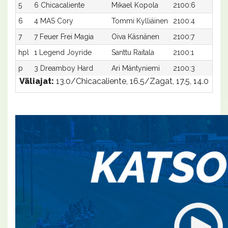
5
6 Chicacaliente
Mikael Kopola
2100:6
16
6
4 MAS Cory
Tommi Kylliäinen
2100:4
16
7
7 Feuer Frei Magia
Oiva Käsnänen
2100:7
17
hpl
1 Legend Joyride
Santtu Raitala
2100:1
-a
p
3 Dreamboy Hard
Ari Mäntyniemi
2100:3
-a
Väliajat:
13.0/Chicacaliente, 16.5/Zagat, 17.5, 14.0