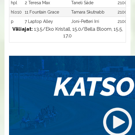
hpl
2 Teresa Max
Taneli Säde
2100:2
hlo10
11 Fountain Grace
Tamara Skutnabb
2100:11
p
7 Laptop Alley
Joni-Petteri Irri
2100:7
Väliajat:
13.5/Eko Kristall, 15.0/Bella Bloom, 15.5,
17.0