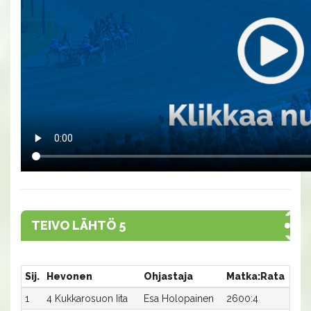
TEIVO LÄHTÖ 5
Sij.
Hevonen
Ohjastaja
Matka:Rata
Aik
1
4 Kukkarosuon Iita
Esa Holopainen
2600:4
28,7