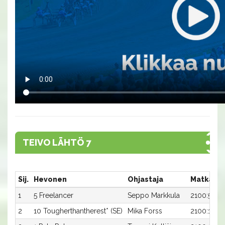
TEIVO LÄHTÖ 7
Sij.
Hevonen
Ohjastaja
Matka:Ra
1
5 Freelancer
Seppo Markkula
2100:5
2
10 Tougherthantherest* (SE)
Mika Forss
2100:10