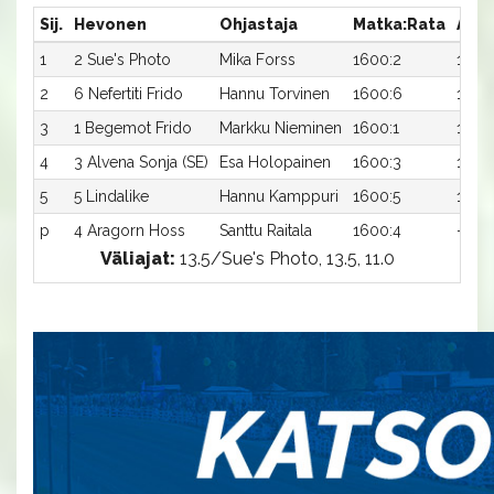
Sij.
Hevonen
Ohjastaja
Matka:Rata
Aika
1
2 Sue's Photo
Mika Forss
1600:2
12,2a
2
6 Nefertiti Frido
Hannu Torvinen
1600:6
12,8a
3
1 Begemot Frido
Markku Nieminen
1600:1
13,0a
4
3 Alvena Sonja (SE)
Esa Holopainen
1600:3
13,0a
5
5 Lindalike
Hannu Kamppuri
1600:5
13,3a
p
4 Aragorn Hoss
Santtu Raitala
1600:4
-a
Väliajat:
13.5/Sue's Photo, 13.5, 11.0