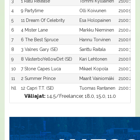
3
1 Ratu Release
Tommi Kylliäinen
2100:1
4
9 Partytime
Olli Koivunen
2100:9
5
11 Dream Of Celebrity
Esa Holopainen
2100:11
6
4 Mister Lane
Markku Nieminen
2100:4
7
6 The Best Spruce
Hannu Torvinen
2100:6
8
3 Valnes Gary (SE)
Santtu Raitala
2100:3
9
8 VästerboYellowDirt (SE)
Kari Lehtonen
2100:8
10
7 Stone Capes Luca
Mikael Kopola
2100:7
11
2 Summer Prince
Maarit Vainiomäki
2100:2
hll
12 Capri T.T. (SE)
Tuomas Rantanen
2100:12
Väliajat:
14.5/Freelancer, 18.0, 15.0, 11.0