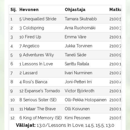
Sij.
Hevonen
Ohjastaja
Matka:Ra
1
5 Unequalled Stride
Tamara Skutnabb
2100:5
2
3 Coldspring
Arna Ruohomäki
2100:3
3
10 Fired Up
Emma Väre
2100:10
4
7 Angelico
Jukka Torvinen
2100:7
5
9 Adventures Wily
Taneli Säde
2100:9
6
1 Lessons In Love
Santtu Raitala
2100:1
7
2 Lassard
Iivari Nurminen
2100:2
8
4 Rosi's Bianca
Joni-Petteri Irri
2100:4
9
12 Expanse's Tornado
Victor Björkroth
2100:12
10
8 Serious Sister (SE)
Olli-Pekka Holopainen
2100:8
11
11 Hataar The Brave
Olli Koivunen
2100:11
12
6 King of Memory (SE)
Kimi Pesonen
2100:6
Väliajat:
13.0/Lessons In Love, 14.5, 15.5, 13.0