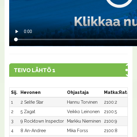
TEIVO LÄHTÖ 1
Sij.
Hevonen
Ohjastaja
Matka:Rata
A
1
2 Selfie Star
Hannu Torvinen
2100:2
16
2
5 Zagat
Veikko Leinonen
2100:5
16
3
9 Rocktown Inspector
Markku Nieminen
2100:9
16
4
8 An-Andree
Mika Forss
2100:8
16