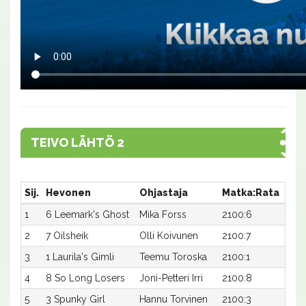
TEIVO LÄHTÖ 2
Sij.
Hevonen
Ohjastaja
Matka:Rata
Aik
1
6 Leemark's Ghost
Mika Forss
2100:6
16,5
2
7 Oilsheik
Olli Koivunen
2100:7
16,6
3
1 Laurila's Gimli
Teemu Toroska
2100:1
16,6
4
8 So Long Losers
Joni-Petteri Irri
2100:8
16,7
5
3 Spunky Girl
Hannu Torvinen
2100:3
16,7