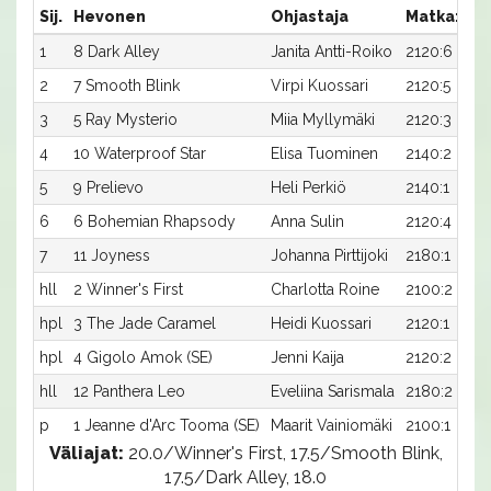
Sij.
Hevonen
Ohjastaja
Matka:Rat
1
8 Dark Alley
Janita Antti-Roiko
2120:6
2
7 Smooth Blink
Virpi Kuossari
2120:5
3
5 Ray Mysterio
Miia Myllymäki
2120:3
4
10 Waterproof Star
Elisa Tuominen
2140:2
5
9 Prelievo
Heli Perkiö
2140:1
6
6 Bohemian Rhapsody
Anna Sulin
2120:4
7
11 Joyness
Johanna Pirttijoki
2180:1
hll
2 Winner's First
Charlotta Roine
2100:2
hpl
3 The Jade Caramel
Heidi Kuossari
2120:1
hpl
4 Gigolo Amok (SE)
Jenni Kaija
2120:2
hll
12 Panthera Leo
Eveliina Sarismala
2180:2
p
1 Jeanne d'Arc Tooma (SE)
Maarit Vainiomäki
2100:1
Väliajat:
20.0/Winner's First, 17.5/Smooth Blink,
17.5/Dark Alley, 18.0