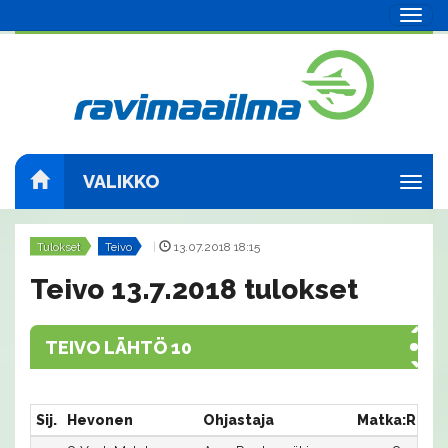
Navig
VALIKKO
Navig
Tulokset
Teivo
|
13.07.2018 18:15
Teivo 13.7.2018 tulokset
TEIVO LÄHTÖ 10
Sij.
Hevonen
Ohjastaja
Matka:Rata