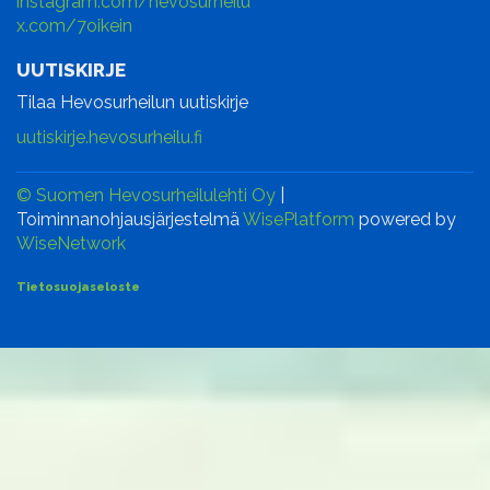
instagram.com/hevosurheilu
x.com/7oikein
UUTISKIRJE
Tilaa Hevosurheilun uutiskirje
uutiskirje.hevosurheilu.fi
© Suomen Hevosurheilulehti Oy
|
Toiminnanohjausjärjestelmä
WisePlatform
powered by
WiseNetwork
Tietosuojaseloste