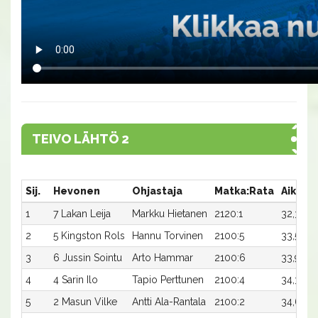
TEIVO LÄHTÖ 2
Sij.
Hevonen
Ohjastaja
Matka:Rata
Aika
1
7 Lakan Leija
Markku Hietanen
2120:1
32,3
2
5 Kingston Rols
Hannu Torvinen
2100:5
33,5
1
3
6 Jussin Sointu
Arto Hammar
2100:6
33,9
4
4 Sarin Ilo
Tapio Perttunen
2100:4
34,3x
5
2 Masun Vilke
Antti Ala-Rantala
2100:2
34,6x
-