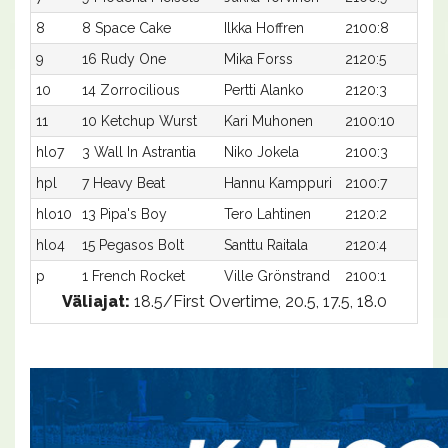
8
8 Space Cake
Ilkka Hoffren
2100:8
2
9
16 Rudy One
Mika Forss
2120:5
1
10
14 Zorrocilious
Pertti Alanko
2120:3
2
11
10 Ketchup Wurst
Kari Muhonen
2100:10
2
hlo7
3 Wall In Astrantia
Niko Jokela
2100:3
1
hpl
7 Heavy Beat
Hannu Kamppuri
2100:7
-
hlo10
13 Pipa's Boy
Tero Lahtinen
2120:2
1
hlo4
15 Pegasos Bolt
Santtu Raitala
2120:4
1
p
1 French Rocket
Ville Grönstrand
2100:1
-
Väliajat:
18.5/First Overtime, 20.5, 17.5, 18.0