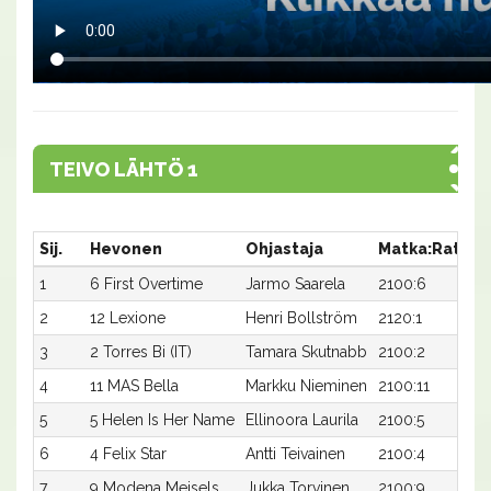
TEIVO LÄHTÖ 1
Sij.
Hevonen
Ohjastaja
Matka:Rata
A
1
6 First Overtime
Jarmo Saarela
2100:6
1
2
12 Lexione
Henri Bollström
2120:1
1
3
2 Torres Bi (IT)
Tamara Skutnabb
2100:2
1
4
11 MAS Bella
Markku Nieminen
2100:11
1
5
5 Helen Is Her Name
Ellinoora Laurila
2100:5
1
6
4 Felix Star
Antti Teivainen
2100:4
2
7
9 Modena Meisels
Jukka Torvinen
2100:9
2