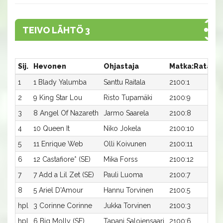
TEIVO LÄHTÖ 3
Sij.
Hevonen
Ohjastaja
Matka:Rata
A
1
1 Blady Yalumba
Santtu Raitala
2100:1
16
2
9 King Star Lou
Risto Tupamäki
2100:9
16
3
8 Angel Of Nazareth
Jarmo Saarela
2100:8
16
4
10 Queen It
Niko Jokela
2100:10
16
5
11 Enrique Web
Olli Koivunen
2100:11
16
6
12 Castafiore* (SE)
Mika Forss
2100:12
16
7
7 Add a Lil Zet (SE)
Pauli Luoma
2100:7
17
8
5 Ariel D'Amour
Hannu Torvinen
2100:5
18
hpl
3 Corinne Corinne
Jukka Torvinen
2100:3
-a
hpl
6 Big Molly (SE)
Tapani Salojensaari
2100:6
-a