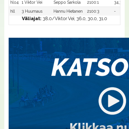
hlo4
1 Viktor Vei
Seppo Sarkola
2100:1
34,3x
-
hll
3 Huumaus
Hannu Hietanen
2100:3
-
-
Väliajat:
38.0/Viktor Vei, 36.0, 30.0, 31.0