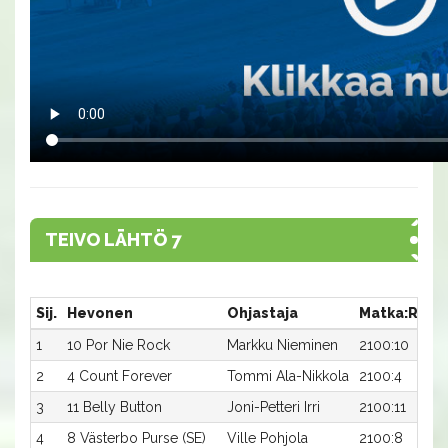
TEIVO LÄHTÖ 7
Sij.
Hevonen
Ohjastaja
Matka:Rata
1
10 Por Nie Rock
Markku Nieminen
2100:10
2
4 Count Forever
Tommi Ala-Nikkola
2100:4
3
11 Belly Button
Joni-Petteri Irri
2100:11
4
8 Västerbo Purse (SE)
Ville Pohjola
2100:8