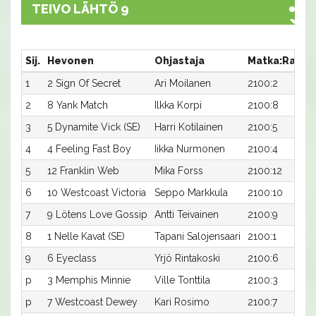
TEIVO LÄHTÖ 9
Sij.
Hevonen
Ohjastaja
Matka:Rata
1
2 Sign Of Secret
Ari Moilanen
2100:2
2
8 Yank Match
Ilkka Korpi
2100:8
3
5 Dynamite Vick (SE)
Harri Kotilainen
2100:5
4
4 Feeling Fast Boy
Iikka Nurmonen
2100:4
5
12 Franklin Web
Mika Forss
2100:12
6
10 Westcoast Victoria
Seppo Markkula
2100:10
7
9 Lötens Love Gossip
Antti Teivainen
2100:9
8
1 Nelle Kavat (SE)
Tapani Salojensaari
2100:1
9
6 Eyeclass
Yrjö Rintakoski
2100:6
p
3 Memphis Minnie
Ville Tonttila
2100:3
p
7 Westcoast Dewey
Kari Rosimo
2100:7