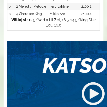
p
2 Meredith Melodie
Tero Lahtinen
2100:2
-a
p
4 Cherokee King
Mikko Aro
2100:4
-a
Väliajat:
12.5/Add a Lil Zet, 16.5, 14.5/King Star
Lou, 16.0