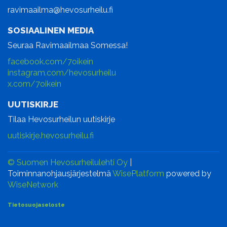
ravimaailma@hevosurheilu.fi
SOSIAALINEN MEDIA
Seuraa Ravimaailmaa Somessa!
facebook.com/7oikein
instagram.com/hevosurheilu
x.com/7oikein
UUTISKIRJE
Tilaa Hevosurheilun uutiskirje
uutiskirje.hevosurheilu.fi
© Suomen Hevosurheilulehti Oy
|
Toiminnanohjausjärjestelmä
WisePlatform
powered by
WiseNetwork
Tietosuojaseloste