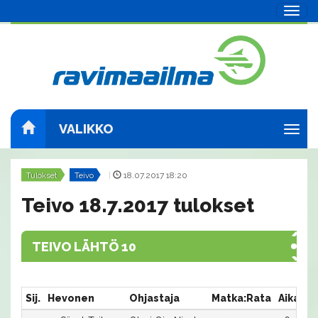
Navig
VALIKKO
Navig
Tulokset
Teivo
|
18.07.2017 18:20
Teivo 18.7.2017 tulokset
TEIVO LÄHTÖ 10
Sij.
Hevonen
Ohjastaja
Matka:Rata
Aika
P