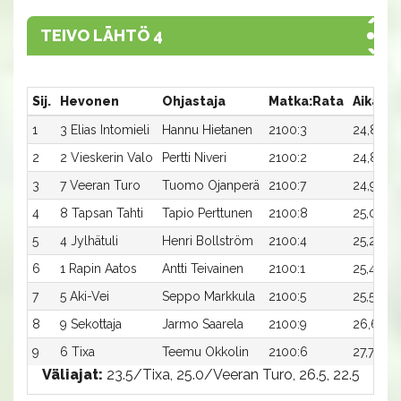
TEIVO LÄHTÖ 4
Sij.
Hevonen
Ohjastaja
Matka:Rata
Aika
1
3 Elias Intomieli
Hannu Hietanen
2100:3
24,8a
2
2 Vieskerin Valo
Pertti Niveri
2100:2
24,8ax
3
7 Veeran Turo
Tuomo Ojanperä
2100:7
24,9a
4
8 Tapsan Tahti
Tapio Perttunen
2100:8
25,0a
5
4 Jylhätuli
Henri Bollström
2100:4
25,2a
6
1 Rapin Aatos
Antti Teivainen
2100:1
25,4a
7
5 Aki-Vei
Seppo Markkula
2100:5
25,5a
8
9 Sekottaja
Jarmo Saarela
2100:9
26,6a
9
6 Tixa
Teemu Okkolin
2100:6
27,7a
Väliajat:
23.5/Tixa, 25.0/Veeran Turo, 26.5, 22.5