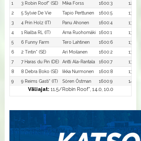
1
3 Robin Roof* (SE)
Mika Forss
1600:3
12,8a
2
5 Sylvie De Vie
Tapio Perttunen
1600:5
13,0a
3
4 Prin Holz (IT)
Panu Ahonen
1600:4
13,1a
4
1 Rialba RL (IT)
Arna Ruohomäki
1600:1
13,3a
5
6 Funny Farm
Tero Lahtinen
1600:6
13,3a
6
2 Tintin* (SE)
Ari Moilanen
1600:2
13,3ax
7
7 Haras du Pin (DE)
Antti Ala-Rantala
1600:7
13,7a
8
8 Debra Boko (SE)
Iikka Nurmonen
1600:8
13,8a
9
9 Reims Gasti* (IT)
Sören Östman
1600:9
14,4a
Väliajat:
11.5/Robin Roof*, 14.0, 10.0