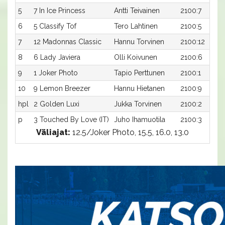
5
7 In Ice Princess
Antti Teivainen
2100:7
6
5 Classify Tof
Tero Lahtinen
2100:5
7
12 Madonnas Classic
Hannu Torvinen
2100:12
8
6 Lady Javiera
Olli Koivunen
2100:6
9
1 Joker Photo
Tapio Perttunen
2100:1
10
9 Lemon Breezer
Hannu Hietanen
2100:9
hpl
2 Golden Luxi
Jukka Torvinen
2100:2
p
3 Touched By Love (IT)
Juho Ihamuotila
2100:3
Väliajat:
12.5/Joker Photo, 15.5, 16.0, 13.0