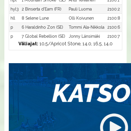
hpl
1 Mountain Smoke* (SE)
Antti Teivainen
2100:1
hyl3
2 Binserta d'Eam (FR)
Pauli Luoma
2100:2
hll
8 Selene Lune
Olli Koivunen
2100:8
p
6 Haraldinho Zon (SE)
Tommi Ala-Nikkola
2100:6
p
7 Global Rebellion (SE)
Jonny Länsimäki
2100:7
Väliajat:
10.5/Apricot Stone, 14.0, 16.5, 14.0