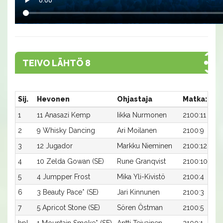
TEIVO LÄHTÖ 8
Sij.
Hevonen
Ohjastaja
Matka:Rat
1
11 Anasazi Kemp
Iikka Nurmonen
2100:11
2
9 Whisky Dancing
Ari Moilanen
2100:9
3
12 Jugador
Markku Nieminen
2100:12
4
10 Zelda Gowan (SE)
Rune Granqvist
2100:10
5
4 Jumpper Frost
Mika Yli-Kivistö
2100:4
6
3 Beauty Pace* (SE)
Jari Kinnunen
2100:3
7
5 Apricot Stone (SE)
Sören Östman
2100:5