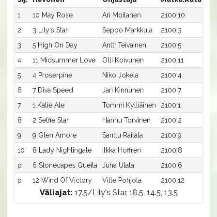
1
10 May Rose
Ari Moilanen
2100:10
16,
2
3 Lily's Star
Seppo Markkula
2100:3
16,
3
5 High On Day
Antti Teivainen
2100:5
17,
4
11 Midsummer Love
Olli Koivunen
2100:11
17,
5
4 Proserpine
Niko Jokela
2100:4
17,
6
7 Diva Speed
Jari Kinnunen
2100:7
17,7
7
1 Katie Ale
Tommi Kylliäinen
2100:1
17,
8
2 Selfie Star
Hannu Torvinen
2100:2
19,
9
9 Glen Amore
Santtu Raitala
2100:9
20,
10
8 Lady Nightingale
Ilkka Hoffren
2100:8
21,
p
6 Stonecapes Queila
Juha Utala
2100:6
-
p
12 Wind Of Victory
Ville Pohjola
2100:12
-
Väliajat:
17.5/Lily's Star, 18.5, 14.5, 13.5