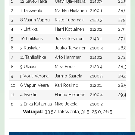
1
12 Sävel-Taika
Olavi Oja-Nisula
2140:3
26,9
1
2
1 Taksvenla
Markku Hietanen
2100:1
28,6
5
3
8 Vaarin Vappu
Risto Tupamäki
2120:3
27,9
3
4
7 Lintikka
Harri Kotilainen
2120:2
27,9
2
5
10 Loikkaus
Jukka Torvinen
2140:1
27,1
1
6
3 Ruskatar
Jouko Tarvainen
2100:3
28,8
1
7
11 Tähtisäihke
Arto Hammar
2140:2
27,2
-
8
9 Ukaasi
Mika Forss
2120:4
28,3x
-
9
5 Vouti Verona
Jarmo Saarela
2100:5
29,2
-
10
6 Vapun Veera
Kari Rosimo
2120:1
28,5
-
11
4 Sivellin
Hannu Hietanen
2100:4
29,4
-
p
2 Erika Kultamaa
Niko Jokela
2100:2
-
-
Väliajat:
33.5/Taksvenla, 31.5, 25.0, 26.5