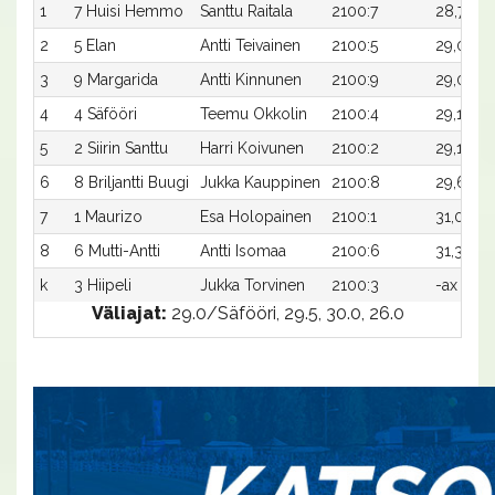
1
7 Huisi Hemmo
Santtu Raitala
2100:7
28,7a
2
5 Elan
Antti Teivainen
2100:5
29,0ax
3
9 Margarida
Antti Kinnunen
2100:9
29,0a
4
4 Säfööri
Teemu Okkolin
2100:4
29,1a
5
2 Siirin Santtu
Harri Koivunen
2100:2
29,1a
6
8 Briljantti Buugi
Jukka Kauppinen
2100:8
29,6ax
7
1 Maurizo
Esa Holopainen
2100:1
31,0ax
8
6 Mutti-Antti
Antti Isomaa
2100:6
31,3a
k
3 Hiipeli
Jukka Torvinen
2100:3
-ax
Väliajat:
29.0/Säfööri, 29.5, 30.0, 26.0