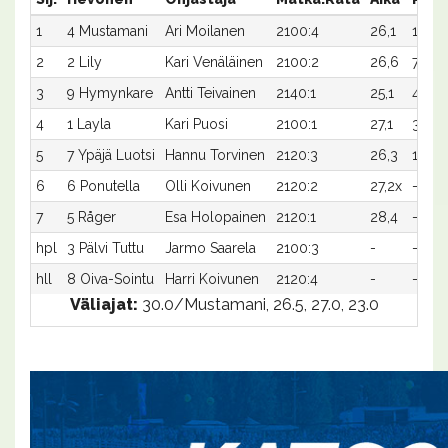
1
4 Mustamani
Ari Moilanen
2100:4
26,1
1 500
2
2 Lily
Kari Venäläinen
2100:2
26,6
750
3
9 Hymynkare
Antti Teivainen
2140:1
25,1
450
4
1 Layla
Kari Puosi
2100:1
27,1
300
5
7 Ypäjä Luotsi
Hannu Torvinen
2120:3
26,3
150
6
6 Ponutella
Olli Koivunen
2120:2
27,2x
-
7
5 Råger
Esa Holopainen
2120:1
28,4
-
hpl
3 Pälvi Tuttu
Jarmo Saarela
2100:3
-
-
hll
8 Oiva-Sointu
Harri Koivunen
2120:4
-
-
Väliajat:
30.0/Mustamani, 26.5, 27.0, 23.0