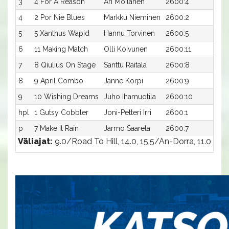
3
4 For A Reason
Ari Moilanen
2600:4
14,7
4
2 Por Nie Blues
Markku Nieminen
2600:2
15,0
5
5 Xanthus Wapid
Hannu Torvinen
2600:5
15,0
6
11 Making Match
Olli Koivunen
2600:11
15,4
7
8 Qiulius On Stage
Santtu Raitala
2600:8
15,6
8
9 April Combo
Janne Korpi
2600:9
16,7
9
10 Wishing Dreams
Juho Ihamuotila
2600:10
16,8
hpl
1 Gutsy Cobbler
Joni-Petteri Irri
2600:1
-a
p
7 Make It Rain
Jarmo Saarela
2600:7
-a
Väliajat:
9.0/Road To Hill, 14.0, 15.5/An-Dorra, 11.0