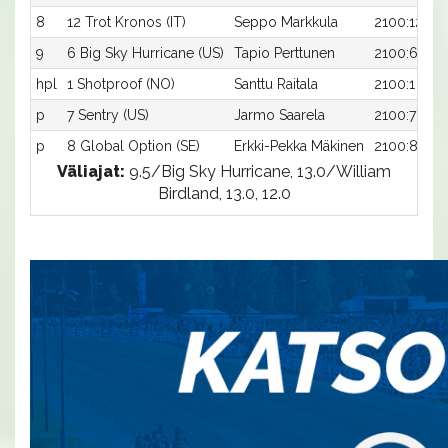
8
12 Trot Kronos (IT)
Seppo Markkula
2100:12
9
6 Big Sky Hurricane (US)
Tapio Perttunen
2100:6
hpl
1 Shotproof (NO)
Santtu Raitala
2100:1
p
7 Sentry (US)
Jarmo Saarela
2100:7
p
8 Global Option (SE)
Erkki-Pekka Mäkinen
2100:8
Väliajat:
9.5/Big Sky Hurricane, 13.0/William
Birdland, 13.0, 12.0