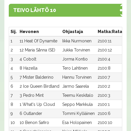
TEIVO LÄHTÖ 10
Sij.
Hevonen
Ohjastaja
Matka:Rata
Ai
1
11 Heat Of Dynamite
Iikka Nurmonen
2100:11
16
2
12 Maria Sånna (SE)
Jukka Torvinen
2100:12
16
3
4 Cobolt
Jorma Kontio
2100:4
16,
4
8 Hazella
Tero Lahtinen
2100:8
16
5
7 Mister Balderino
Hannu Torvinen
2100:7
16
6
2 Ice Queen Birdland
Jarmo Saarela
2100:2
16
7
3 Pedro Mint
Teemu Keskitalo
2100:3
16
8
1 What's Up Cloud
Seppo Markkula
2100:1
16,
9
6 Outlander
Tommi Kylliäinen
2100:6
17,
10
10 Benon Safiro
Esa Holopainen
2100:10
17,