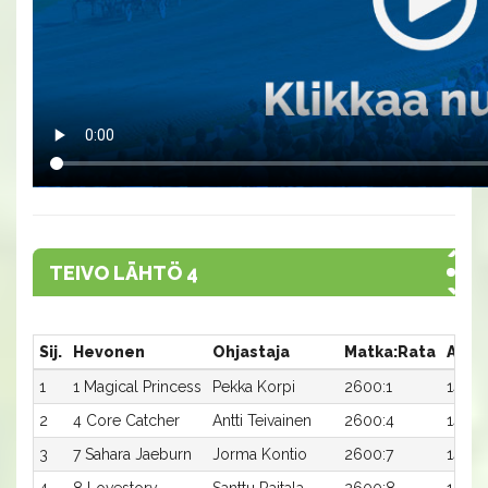
TEIVO LÄHTÖ 4
Sij.
Hevonen
Ohjastaja
Matka:Rata
Aika
1
1 Magical Princess
Pekka Korpi
2600:1
14,1a
2
4 Core Catcher
Antti Teivainen
2600:4
14,4a
3
7 Sahara Jaeburn
Jorma Kontio
2600:7
14,7a