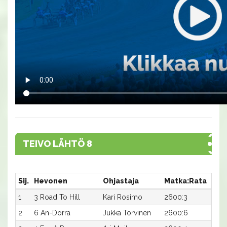
TEIVO LÄHTÖ 8
Sij.
Hevonen
Ohjastaja
Matka:Rata
Aika
1
3 Road To Hill
Kari Rosimo
2600:3
14,3
2
6 An-Dorra
Jukka Torvinen
2600:6
14,3