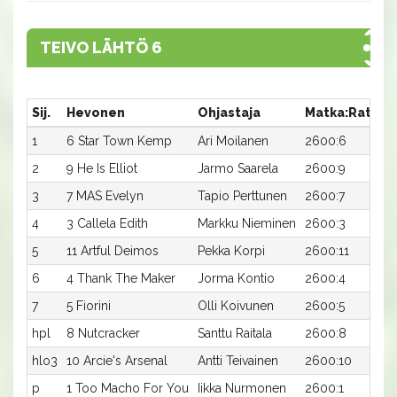
TEIVO LÄHTÖ 6
Sij.
Hevonen
Ohjastaja
Matka:Rata
A
1
6 Star Town Kemp
Ari Moilanen
2600:6
1
2
9 He Is Elliot
Jarmo Saarela
2600:9
1
3
7 MAS Evelyn
Tapio Perttunen
2600:7
1
4
3 Callela Edith
Markku Nieminen
2600:3
1
5
11 Artful Deimos
Pekka Korpi
2600:11
1
6
4 Thank The Maker
Jorma Kontio
2600:4
1
7
5 Fiorini
Olli Koivunen
2600:5
1
hpl
8 Nutcracker
Santtu Raitala
2600:8
-
hlo3
10 Arcie's Arsenal
Antti Teivainen
2600:10
1
p
1 Too Macho For You
Iikka Nurmonen
2600:1
-