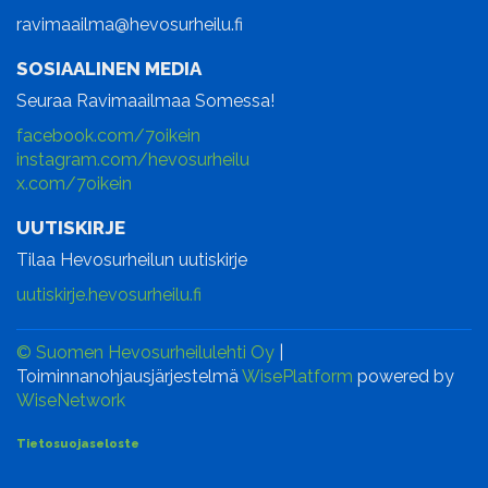
ravimaailma@hevosurheilu.fi
SOSIAALINEN MEDIA
Seuraa Ravimaailmaa Somessa!
facebook.com/7oikein
instagram.com/hevosurheilu
x.com/7oikein
UUTISKIRJE
Tilaa Hevosurheilun uutiskirje
uutiskirje.hevosurheilu.fi
© Suomen Hevosurheilulehti Oy
|
Toiminnanohjausjärjestelmä
WisePlatform
powered by
WiseNetwork
Tietosuojaseloste