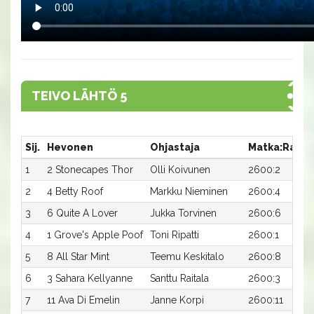
TEIVO LÄHTÖ 5
Sij.
Hevonen
Ohjastaja
Matka:Rata
1
2 Stonecapes Thor
Olli Koivunen
2600:2
2
4 Betty Roof
Markku Nieminen
2600:4
3
6 Quite A Lover
Jukka Torvinen
2600:6
4
1 Grove's Apple Poof
Toni Ripatti
2600:1
5
8 All Star Mint
Teemu Keskitalo
2600:8
6
3 Sahara Kellyanne
Santtu Raitala
2600:3
7
11 Ava Di Emelin
Janne Korpi
2600:11