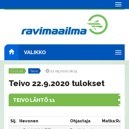
Navig
VALIKKO
Navig
Tulokset
Teivo
|
22.09.2020 18:15
Teivo 22.9.2020 tulokset
TEIVO LÄHTÖ 11
Sij.
Hevonen
Ohjastaja
Matka:Rata