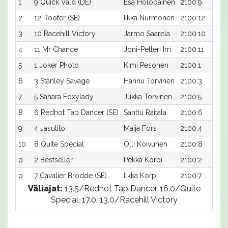
1
9 Quick Vald (DE)
Esa Holopainen
2100:9
2
12 Roofer (SE)
Iikka Nurmonen
2100:12
3
10 Racehill Victory
Jarmo Saarela
2100:10
4
11 Mr Chance
Joni-Petteri Irri
2100:11
5
1 Joker Photo
Kimi Pesonen
2100:1
6
3 Stanley Savage
Hannu Torvinen
2100:3
7
5 Sahara Foxylady
Jukka Torvinen
2100:5
8
6 Redhot Tap Dancer (SE)
Santtu Raitala
2100:6
9
4 Jasulito
Maija Fors
2100:4
10
8 Quite Special
Olli Koivunen
2100:8
p
2 Bestseller
Pekka Korpi
2100:2
p
7 Cavalier Brodde (SE)
Ilkka Korpi
2100:7
Väliajat:
13.5/Redhot Tap Dancer, 16.0/Quite
Special, 17.0, 13.0/Racehill Victory