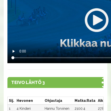
TEIVO LÄHTÖ 3
Sij.
Hevonen
Ohjastaja
Matka:Rata
Aika
1
4 Kinderi
Hannu Torvinen
2100:4
27,8a