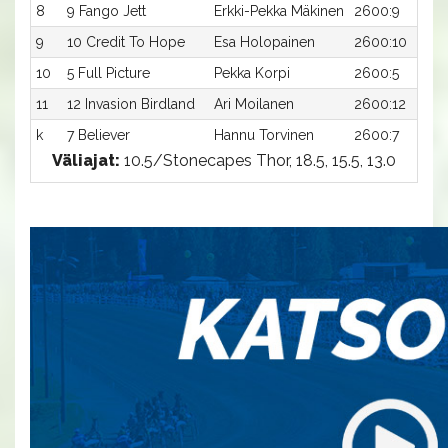
8
9 Fango Jett
Erkki-Pekka Mäkinen
2600:9
9
10 Credit To Hope
Esa Holopainen
2600:10
10
5 Full Picture
Pekka Korpi
2600:5
11
12 Invasion Birdland
Ari Moilanen
2600:12
k
7 Believer
Hannu Torvinen
2600:7
Väliajat:
10.5/Stonecapes Thor, 18.5, 15.5, 13.0