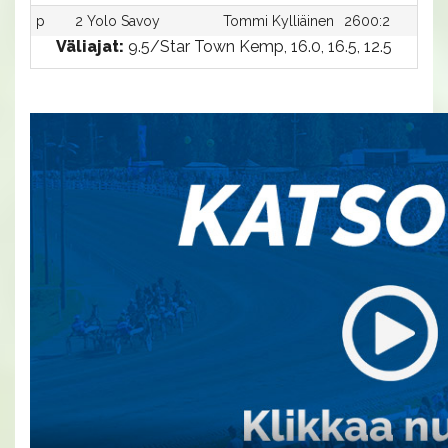
p
2 Yolo Savoy
Tommi Kylliäinen
2600:2
-
Väliajat:
9.5/Star Town Kemp, 16.0, 16.5, 12.5