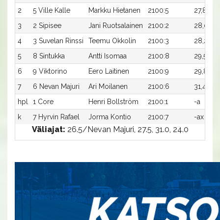
2
5 Ville Kalle
Markku Hietanen
2100:5
27,8a
3
2 Sipisee
Jani Ruotsalainen
2100:2
28,0a
1
4
3 Suvelan Rinssi
Teemu Okkolin
2100:3
28,2a
5
8 Sintukka
Antti Isomaa
2100:8
29,5a
6
9 Viktorino
Eero Laitinen
2100:9
29,8a
-
7
6 Nevan Majuri
Ari Moilanen
2100:6
31,4a
-
hpl
1 Core
Henri Bollström
2100:1
-a
-
k
7 Hyrvin Rafael
Jorma Kontio
2100:7
-ax
-
Väliajat:
26.5/Nevan Majuri, 27.5, 31.0, 24.0