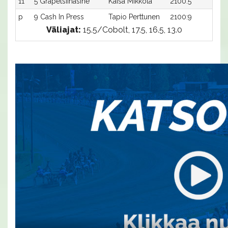
11
5 Grapetsiinasine
Kaisa Mikkola
2100:5
17,
p
9 Cash In Press
Tapio Perttunen
2100:9
-a
Väliajat:
15.5/Cobolt, 17.5, 16.5, 13.0