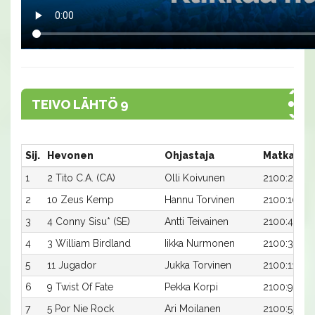
TEIVO LÄHTÖ 9
Sij.
Hevonen
Ohjastaja
Matka:Ra
1
2 Tito C.A. (CA)
Olli Koivunen
2100:2
2
10 Zeus Kemp
Hannu Torvinen
2100:10
3
4 Conny Sisu* (SE)
Antti Teivainen
2100:4
4
3 William Birdland
Iikka Nurmonen
2100:3
5
11 Jugador
Jukka Torvinen
2100:11
6
9 Twist Of Fate
Pekka Korpi
2100:9
7
5 Por Nie Rock
Ari Moilanen
2100:5