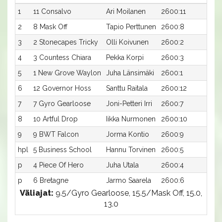
1
11 Consalvo
Ari Moilanen
2600:11
14,8
2
8 Mask Off
Tapio Perttunen
2600:8
14,9
3
2 Stonecapes Tricky
Olli Koivunen
2600:2
14,9
4
3 Countess Chiara
Pekka Korpi
2600:3
15,4
5
1 New Grove Waylon
Juha Länsimäki
2600:1
15,4
6
12 Governor Hoss
Santtu Raitala
2600:12
15,6
7
7 Gyro Gearloose
Joni-Petteri Irri
2600:7
15,9
8
10 Artful Drop
Iikka Nurmonen
2600:10
16,0
9
9 BWT Falcon
Jorma Kontio
2600:9
16,0
hpl
5 Business School
Hannu Torvinen
2600:5
-a
p
4 Piece Of Hero
Juha Utala
2600:4
-a
p
6 Bretagne
Jarmo Saarela
2600:6
-a
Väliajat:
9.5/Gyro Gearloose, 15.5/Mask Off, 15.0,
13.0