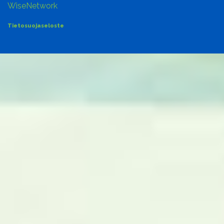
WiseNetwork
Tietosuojaseloste