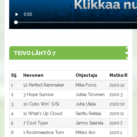
TEIVO LÄHTÖ 7
Sij.
Hevonen
Ohjastaja
Matka:Rata
1
12 Perfect Rainmaker
Mika Forss
2100:12
2
3 Hope Sunrise
Jukka Torvinen
2100:3
3
10 Cubs Win* (US)
Juha Utala
2100:10
4
11 What's Up Cloud
Santtu Raitala
2100:11
5
7 Cool Type
Jarmo Saarela
2100:7
6
1 Rockmeadow Tom
Mikko Aro
2100:1