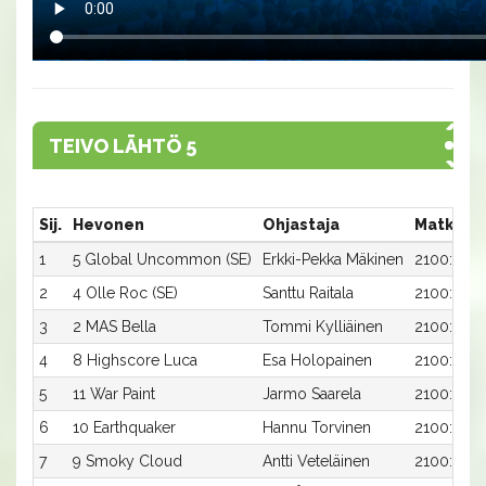
TEIVO LÄHTÖ 5
Sij.
Hevonen
Ohjastaja
Matka:R
1
5 Global Uncommon (SE)
Erkki-Pekka Mäkinen
2100:5
2
4 Olle Roc (SE)
Santtu Raitala
2100:4
3
2 MAS Bella
Tommi Kylliäinen
2100:2
4
8 Highscore Luca
Esa Holopainen
2100:8
5
11 War Paint
Jarmo Saarela
2100:11
6
10 Earthquaker
Hannu Torvinen
2100:10
7
9 Smoky Cloud
Antti Veteläinen
2100:9