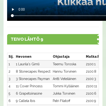
TEIVO LÄHTÖ 9
Sij.
Hevonen
Ohjastaja
Matka:Rata
1
1 Laurila's Gimli
Teemu Toroska
2100:1
2
8 Stonecapes Respect
Hannu Torvinen
2100:8
3
3 Stonecapes Payman
Antti Veteläinen
2100:3
4
11 Cover Princess
Tommi Kylliäinen
2100:11
5
6 Grapetsiinasine
Jukka Torvinen
2100:6
6
9 Callela Ibis
Patri Filatoff
2100:9