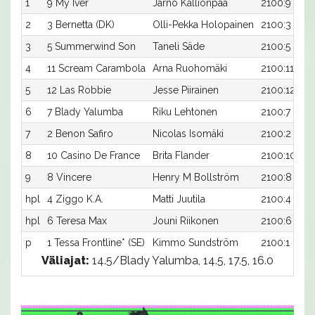
1
9 My Iver
Jarno Kallionpää
2100:9
2
3 Bernetta (DK)
Olli-Pekka Holopainen
2100:3
3
5 Summerwind Son
Taneli Säde
2100:5
4
11 Scream Carambola
Arna Ruohomäki
2100:11
5
12 Las Robbie
Jesse Piirainen
2100:12
6
7 Blady Yalumba
Riku Lehtonen
2100:7
7
2 Benon Safiro
Nicolas Isomäki
2100:2
8
10 Casino De France
Brita Flander
2100:10
9
8 Vincere
Henry M Bollström
2100:8
hpl
4 Ziggo K.A.
Matti Juutila
2100:4
hpl
6 Teresa Max
Jouni Riikonen
2100:6
p
1 Tessa Frontline* (SE)
Kimmo Sundström
2100:1
Väliajat:
14.5/Blady Yalumba, 14.5, 17.5, 16.0