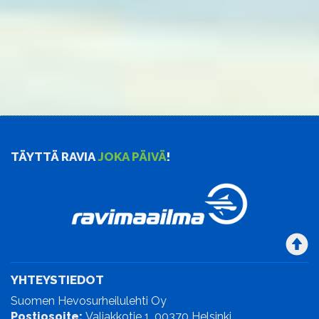
TÄYTTÄ RAVIA
JOKA PÄIVÄ
!
YHTEYSTIEDOT
Suomen Hevosurheilulehti Oy
Postiosoite:
Valjakkotie 1, 00370 Helsinki