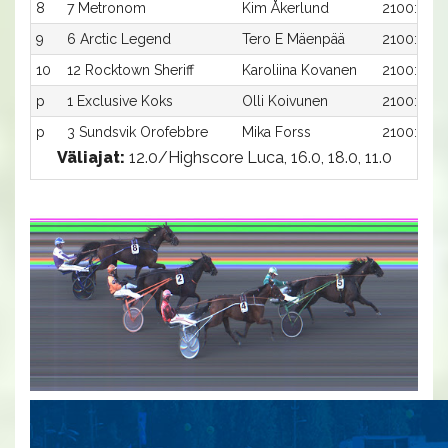
8
7 Metronom
Kim Åkerlund
2100:7
9
6 Arctic Legend
Tero E Mäenpää
2100:6
10
12 Rocktown Sheriff
Karoliina Kovanen
2100:12
p
1 Exclusive Koks
Olli Koivunen
2100:1
p
3 Sundsvik Orofebbre
Mika Forss
2100:3
Väliajat:
12.0/Highscore Luca, 16.0, 18.0, 11.0