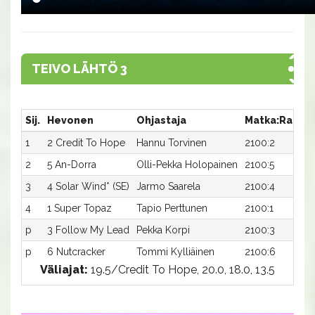
TEIVO LÄHTÖ 3
Sij.
Hevonen
Ohjastaja
Matka:Rata
1
2 Credit To Hope
Hannu Torvinen
2100:2
1
2
5 An-Dorra
Olli-Pekka Holopainen
2100:5
1
3
4 Solar Wind* (SE)
Jarmo Saarela
2100:4
4
1 Super Topaz
Tapio Perttunen
2100:1
p
3 Follow My Lead
Pekka Korpi
2100:3
-
p
6 Nutcracker
Tommi Kylliäinen
2100:6
-
Väliajat:
19.5/Credit To Hope, 20.0, 18.0, 13.5