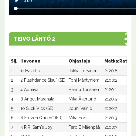
TEIVO LÄHTÖ 2
Sij.
Hevonen
Ohjastaja
Matka:Rata
A
1
11 Hazella
Jukka Torvinen
2120:8
1
2
2 Flashdance Sisu* (SE)
Toni Mäntyniemi
2100:2
1
3
4 Abhaya
Hannu Torvinen
2120:1
1
4
8 Angel Maranata
Mika Åkerlund
2120:5
1
5
10 Slick Vick (SE)
Jouni Vainio
2120:7
1
6
6 Frozen Queen* (FR)
Mika Forss
2120:3
1
7
3 R.R. Sam's Joy
Tero E Mäenpää
2100:3
1