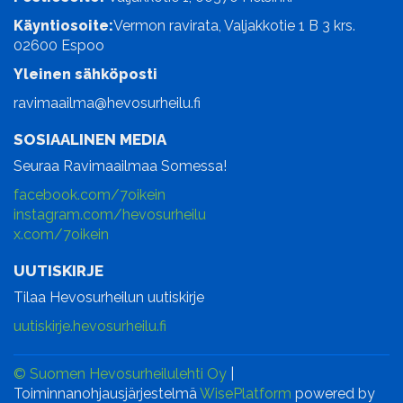
Käyntiosoite:
Vermon ravirata, Valjakkotie 1 B 3 krs.
02600 Espoo
Yleinen sähköposti
ravimaailma@hevosurheilu.fi
SOSIAALINEN MEDIA
Seuraa Ravimaailmaa Somessa!
facebook.com/7oikein
instagram.com/hevosurheilu
x.com/7oikein
UUTISKIRJE
Tilaa Hevosurheilun uutiskirje
uutiskirje.hevosurheilu.fi
© Suomen Hevosurheilulehti Oy
|
Toiminnanohjausjärjestelmä
WisePlatform
powered by