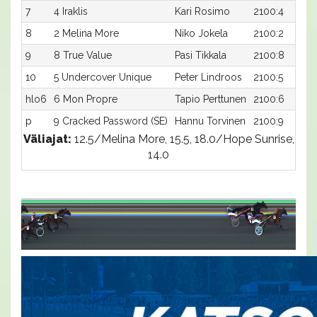
7
4 Iraklis
Kari Rosimo
2100:4
8
2 Melina More
Niko Jokela
2100:2
9
8 True Value
Pasi Tikkala
2100:8
10
5 Undercover Unique
Peter Lindroos
2100:5
hlo6
6 Mon Propre
Tapio Perttunen
2100:6
p
9 Cracked Password (SE)
Hannu Torvinen
2100:9
Väliajat:
12.5/Melina More, 15.5, 18.0/Hope Sunrise,
14.0