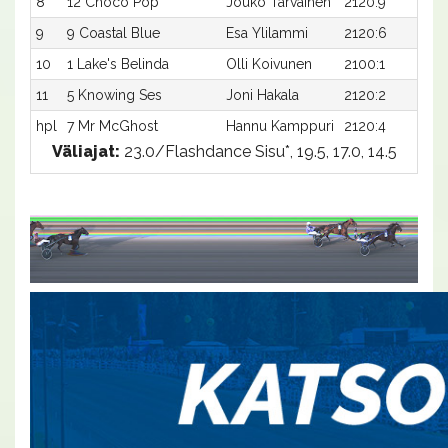
8
12 Choco Pop
Jouko Tarvainen
2120:9
1
9
9 Coastal Blue
Esa Ylilammi
2120:6
1
10
1 Lake's Belinda
Olli Koivunen
2100:1
1
11
5 Knowing Ses
Joni Hakala
2120:2
2
hpl
7 Mr McGhost
Hannu Kamppuri
2120:4
-
Väliajat:
23.0/Flashdance Sisu*, 19.5, 17.0, 14.5