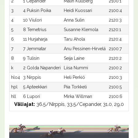
2
1 Cepander
Malin Kullberg
2100:1
3
4 Puksin Poika
Heidi Kuossari
2100:4
4
10 Viulori
Anna Sulin
2120:3
5
8 Temetrius
Susanne Klemola
2120:1
6
11 Hurjaharja
Taru Ahola
2120:4
7
7 Jemmatar
Anu Pessinen-Hirvelä
2100:7
8
9 Tulisin
Seija Laine
2120:2
k
2 Golda Napanderi
Liisa Nummi
2100:2
hlo4
3 Nirppis
Heli Perkiö
2100:3
hpl
5 Apteekkari
Piia Torkkeli
2100:5
hll
6 Lupori
Mirka Willman
2100:6
Väliajat:
36.5/Nirppis, 33.5/Cepander, 31.0, 29.0