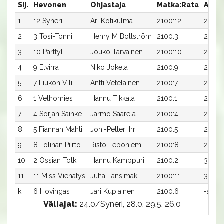
Sij.
Hevonen
Ohjastaja
Matka:Rata
Aika
1
12 Syneri
Ari Kotikulma
2100:12
27,9a
2
3 Tosi-Tonni
Henry M Bollström
2100:3
28,1a
3
10 Pärttyl
Jouko Tarvainen
2100:10
28,5a
4
9 Elvirra
Niko Jokela
2100:9
28,5a
5
7 Liukon Vili
Antti Veteläinen
2100:7
28,6a
6
1 Velhomies
Hannu Tikkala
2100:1
29,0a
7
4 Sorjan Säihke
Jarmo Saarela
2100:4
29,3a
8
5 Fiannan Mahti
Joni-Petteri Irri
2100:5
29,8a
9
8 Tolinan Piirto
Risto Leponiemi
2100:8
29,9a
10
2 Ossian Totki
Hannu Kamppuri
2100:2
30,6a
11
11 Miss Viehätys
Juha Länsimäki
2100:11
32,4a
k
6 Hovingas
Jari Kupiainen
2100:6
-ax
Väliajat:
24.0/Syneri, 28.0, 29.5, 26.0