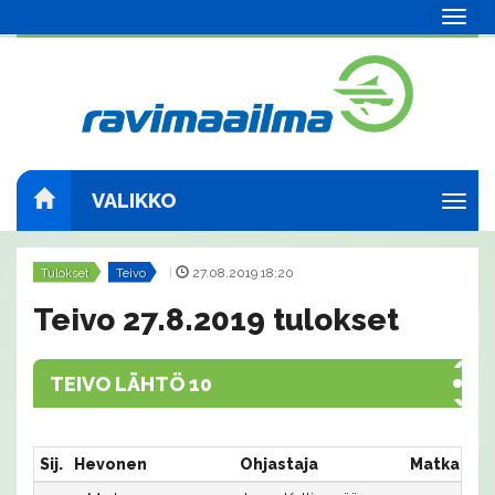
Navig
VALIKKO
Navig
Tulokset
Teivo
|
27.08.2019 18:20
Teivo 27.8.2019 tulokset
TEIVO LÄHTÖ 10
Sij.
Hevonen
Ohjastaja
Matka:Rat