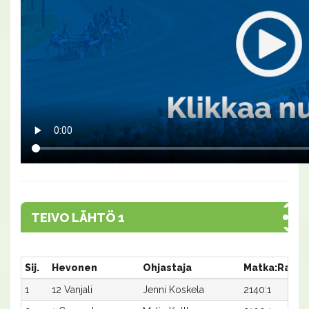
TEIVO LÄHTÖ 1
Sij.
Hevonen
Ohjastaja
Matka:Rata
1
12 Vanjali
Jenni Koskela
2140:1