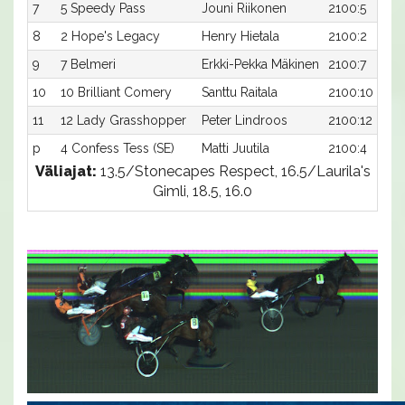
7
5 Speedy Pass
Jouni Riikonen
2100:5
8
2 Hope's Legacy
Henry Hietala
2100:2
9
7 Belmeri
Erkki-Pekka Mäkinen
2100:7
10
10 Brilliant Comery
Santtu Raitala
2100:10
11
12 Lady Grasshopper
Peter Lindroos
2100:12
p
4 Confess Tess (SE)
Matti Juutila
2100:4
Väliajat:
13.5/Stonecapes Respect, 16.5/Laurila's
Gimli, 18.5, 16.0