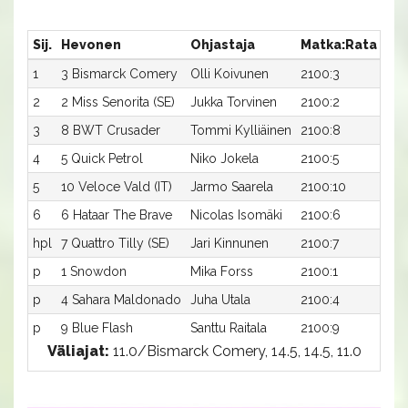
Sij.
Hevonen
Ohjastaja
Matka:Rata
Aik
1
3 Bismarck Comery
Olli Koivunen
2100:3
13,
2
2 Miss Senorita (SE)
Jukka Torvinen
2100:2
14,
3
8 BWT Crusader
Tommi Kylliäinen
2100:8
14,
4
5 Quick Petrol
Niko Jokela
2100:5
14,
5
10 Veloce Vald (IT)
Jarmo Saarela
2100:10
14,
6
6 Hataar The Brave
Nicolas Isomäki
2100:6
16,
hpl
7 Quattro Tilly (SE)
Jari Kinnunen
2100:7
-a
p
1 Snowdon
Mika Forss
2100:1
-a
p
4 Sahara Maldonado
Juha Utala
2100:4
-a
p
9 Blue Flash
Santtu Raitala
2100:9
-a
Väliajat:
11.0/Bismarck Comery, 14.5, 14.5, 11.0