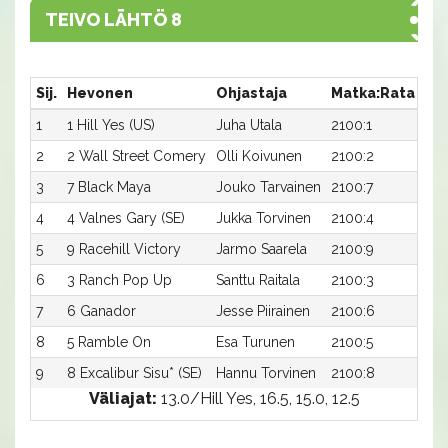
TEIVO LÄHTÖ 8
Sij.
Hevonen
Ohjastaja
Matka:Rata
Aik
1
1 Hill Yes (US)
Juha Utala
2100:1
15,
2
2 Wall Street Comery
Olli Koivunen
2100:2
15,
3
7 Black Maya
Jouko Tarvainen
2100:7
15,
4
4 Valnes Gary (SE)
Jukka Torvinen
2100:4
15,
5
9 Racehill Victory
Jarmo Saarela
2100:9
15,
6
3 Ranch Pop Up
Santtu Raitala
2100:3
15,
7
6 Ganador
Jesse Piirainen
2100:6
15,
8
5 Ramble On
Esa Turunen
2100:5
15,
9
8 Excalibur Sisu* (SE)
Hannu Torvinen
2100:8
16,
Väliajat:
13.0/Hill Yes, 16.5, 15.0, 12.5