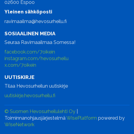
02600 Espoo
Yleinen sähköposti
ravimaailma@hevosurheilu.fi
SOSIAALINEN MEDIA
Seuraa Ravimaailmaa Somessa!
facebook.com/7oikein
instagram.com/hevosurheilu
x.com/7oikein
UUTISKIRJE
Tilaa Hevosurheilun uutiskirje
uutiskirje.hevosurheilu.fi
© Suomen Hevosurheilulehti Oy
|
Toiminnanohjausjärjestelmä
WisePlatform
powered by
WiseNetwork