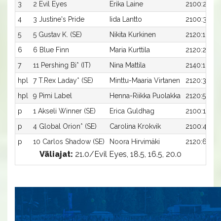
3
2 Evil Eyes
Erika Laine
2100:2
4
3 Justine's Pride
Iida Lantto
2100:3
5
5 Gustav K. (SE)
Nikita Kurkinen
2120:1
6
6 Blue Finn
Maria Kurttila
2120:2
7
11 Pershing Bi* (IT)
Nina Mattila
2140:1
hpl
7 T.Rex Laday* (SE)
Minttu-Maaria Virtanen
2120:3
hpl
9 Pimi Label
Henna-Riikka Puolakka
2120:5
p
1 Akseli Winner (SE)
Erica Guldhag
2100:1
p
4 Global Orion* (SE)
Carolina Krokvik
2100:4
p
10 Carlos Shadow (SE)
Noora Hirvimäki
2120:6
Väliajat:
21.0/Evil Eyes, 18.5, 16.5, 20.0