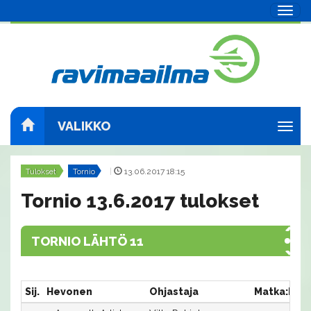
Navig
VALIKKO
Navig
Tulokset
Tornio
|
13.06.2017 18:15
Tornio 13.6.2017 tulokset
TORNIO LÄHTÖ 11
Sij.
Hevonen
Ohjastaja
Matka:Rat