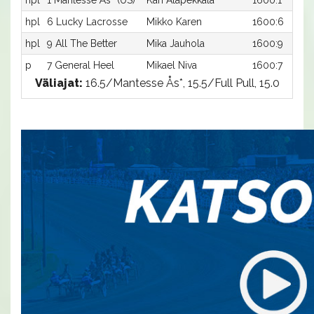
hpl
1 Mantesse Ås* (US)
Kari Alapekkala
1600:1
hpl
6 Lucky Lacrosse
Mikko Karen
1600:6
hpl
9 All The Better
Mika Jauhola
1600:9
p
7 General Heel
Mikael Niva
1600:7
Väliajat:
16.5/Mantesse Ås*, 15.5/Full Pull, 15.0