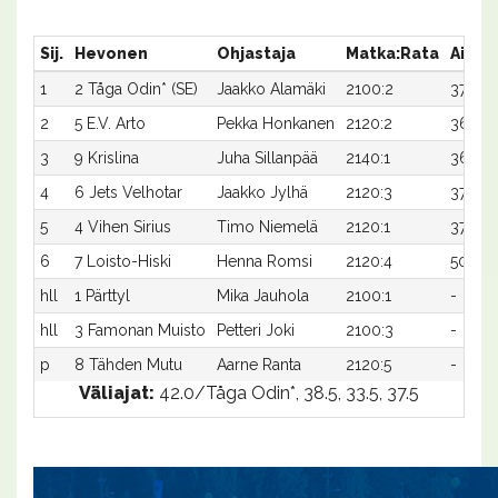
Sij.
Hevonen
Ohjastaja
Matka:Rata
Aika
1
2 Tåga Odin* (SE)
Jaakko Alamäki
2100:2
37,2
2
5 E.V. Arto
Pekka Honkanen
2120:2
36,7x
3
9 Krislina
Juha Sillanpää
2140:1
36,3
4
6 Jets Velhotar
Jaakko Jylhä
2120:3
37,5
5
4 Vihen Sirius
Timo Niemelä
2120:1
37,5
6
7 Loisto-Hiski
Henna Romsi
2120:4
50,3x
hll
1 Pärttyl
Mika Jauhola
2100:1
-
hll
3 Famonan Muisto
Petteri Joki
2100:3
-
p
8 Tähden Mutu
Aarne Ranta
2120:5
-
Väliajat:
42.0/Tåga Odin*, 38.5, 33.5, 37.5