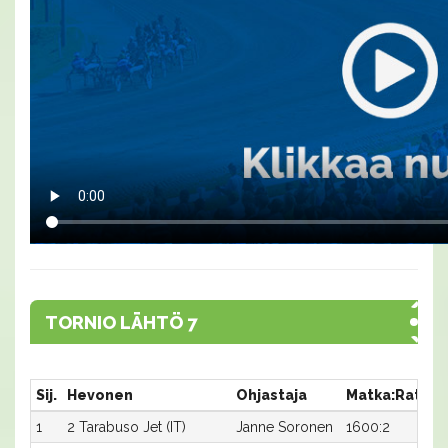
TORNIO LÄHTÖ 7
Sij.
Hevonen
Ohjastaja
Matka:Rata
A
1
2 Tarabuso Jet (IT)
Janne Soronen
1600:2
1