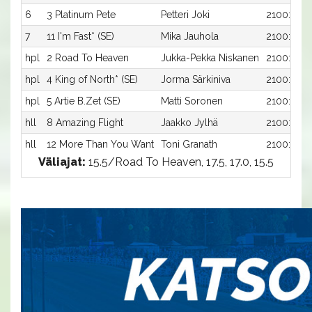
6
3 Platinum Pete
Petteri Joki
2100:3
7
11 I'm Fast* (SE)
Mika Jauhola
2100:11
hpl
2 Road To Heaven
Jukka-Pekka Niskanen
2100:2
hpl
4 King of North* (SE)
Jorma Särkiniva
2100:4
hpl
5 Artie B.Zet (SE)
Matti Soronen
2100:5
hll
8 Amazing Flight
Jaakko Jylhä
2100:8
hll
12 More Than You Want
Toni Granath
2100:12
Väliajat:
15.5/Road To Heaven, 17.5, 17.0, 15.5