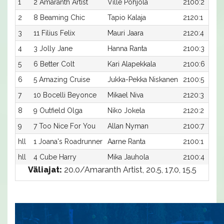
1
2 Amaranth Artist
Ville Pohjola
2100:2
2
8 Beaming Chic
Tapio Kalaja
2120:1
3
11 Filius Felix
Mauri Jaara
2120:4
4
3 Jolly Jane
Hanna Ranta
2100:3
5
6 Better Colt
Kari Alapekkala
2100:6
6
5 Amazing Cruise
Jukka-Pekka Niskanen
2100:5
7
10 Bocelli Beyonce
Mikael Niva
2120:3
8
9 Outfield Olga
Niko Jokela
2120:2
9
7 Too Nice For You
Allan Nyman
2100:7
hll
1 Joana's Roadrunner
Aarne Ranta
2100:1
hll
4 Cube Harry
Mika Jauhola
2100:4
Väliajat:
20.0/Amaranth Artist, 20.5, 17.0, 15.5