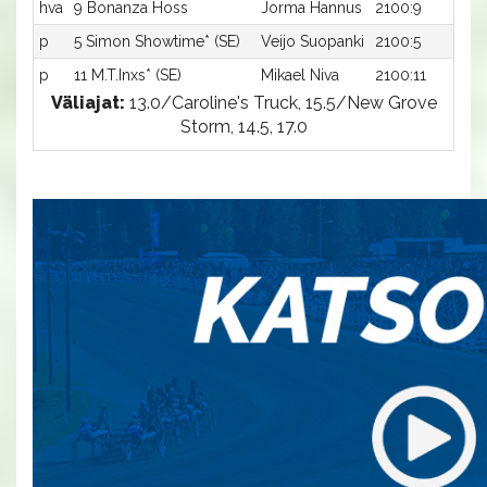
hva
9 Bonanza Hoss
Jorma Hannus
2100:9
-
p
5 Simon Showtime* (SE)
Veijo Suopanki
2100:5
-
p
11 M.T.Inxs* (SE)
Mikael Niva
2100:11
-
Väliajat:
13.0/Caroline's Truck, 15.5/New Grove
Storm, 14.5, 17.0