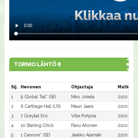
TORNIO LÄHTÖ 8
Sij.
Hevonen
Ohjastaja
Matka:R
1
9 Global Tail* (SE)
Niko Jokela
2100:9
2
6 Carthage Hall (US)
Mauri Jaara
2100:6
3
7 Greytail Eric
Ville Pohjola
2100:7
4
10 Starling Chick
Panu Ahonen
2100:10
5
1 Cannoni* (SE)
Jaakko Alamäki
2100:1