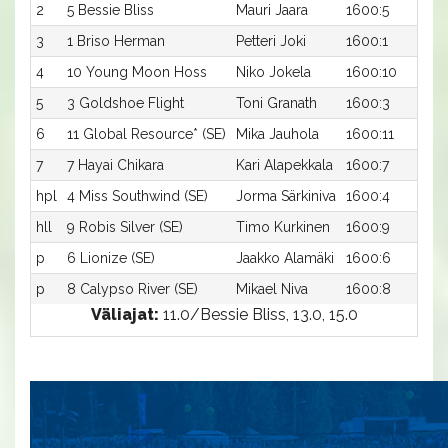
2
5 Bessie Bliss
Mauri Jaara
1600:5
1
3
1 Briso Herman
Petteri Joki
1600:1
1
4
10 Young Moon Hoss
Niko Jokela
1600:10
1
5
3 Goldshoe Flight
Toni Granath
1600:3
1
6
11 Global Resource* (SE)
Mika Jauhola
1600:11
1
7
7 Hayai Chikara
Kari Alapekkala
1600:7
1
hpl
4 Miss Southwind (SE)
Jorma Särkiniva
1600:4
-
hll
9 Robis Silver (SE)
Timo Kurkinen
1600:9
-
p
6 Lionize (SE)
Jaakko Alamäki
1600:6
-
p
8 Calypso River (SE)
Mikael Niva
1600:8
-
Väliajat:
11.0/Bessie Bliss, 13.0, 15.0