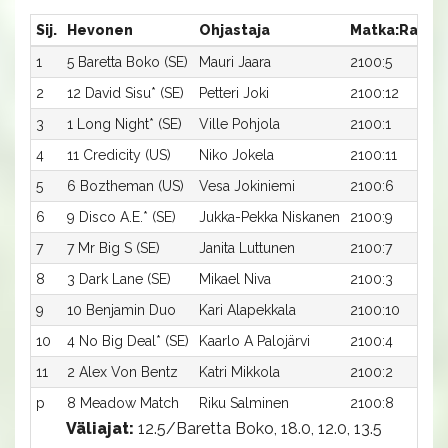
Sij.
Hevonen
Ohjastaja
Matka:Rata
1
5 Baretta Boko (SE)
Mauri Jaara
2100:5
2
12 David Sisu* (SE)
Petteri Joki
2100:12
3
1 Long Night* (SE)
Ville Pohjola
2100:1
4
11 Credicity (US)
Niko Jokela
2100:11
5
6 Boztheman (US)
Vesa Jokiniemi
2100:6
6
9 Disco A.E.* (SE)
Jukka-Pekka Niskanen
2100:9
7
7 Mr Big S (SE)
Janita Luttunen
2100:7
8
3 Dark Lane (SE)
Mikael Niva
2100:3
9
10 Benjamin Duo
Kari Alapekkala
2100:10
10
4 No Big Deal* (SE)
Kaarlo A Palojärvi
2100:4
11
2 Alex Von Bentz
Katri Mikkola
2100:2
p
8 Meadow Match
Riku Salminen
2100:8
Väliajat:
12.5/Baretta Boko, 18.0, 12.0, 13.5