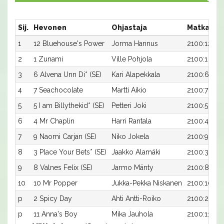
Sij.
Hevonen
Ohjastaja
Matka:Ra
1
12 Bluehouse's Power
Jorma Hannus
2100:12
2
1 Zunami
Ville Pohjola
2100:1
3
6 Alvena Unn Di* (SE)
Kari Alapekkala
2100:6
4
7 Seachocolate
Martti Aikio
2100:7
5
5 I am Billythekid* (SE)
Petteri Joki
2100:5
6
4 Mr Chaplin
Harri Rantala
2100:4
7
9 Naomi Carjan (SE)
Niko Jokela
2100:9
8
3 Place Your Bets* (SE)
Jaakko Alamäki
2100:3
9
8 Valnes Felix (SE)
Jarmo Mänty
2100:8
10
10 Mr Popper
Jukka-Pekka Niskanen
2100:10
p
2 Spicy Day
Ahti Antti-Roiko
2100:2
p
11 Anna's Boy
Mika Jauhola
2100:11