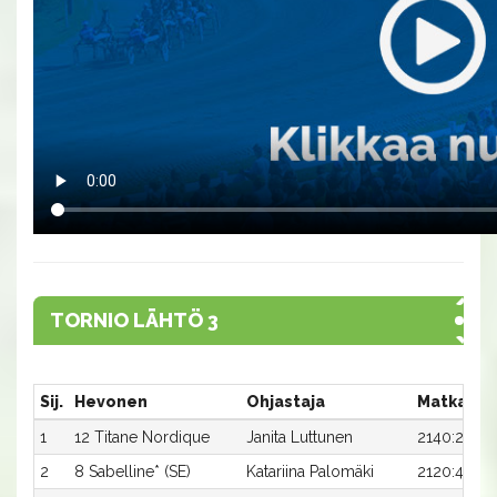
TORNIO LÄHTÖ 3
Sij.
Hevonen
Ohjastaja
Matka:Ra
1
12 Titane Nordique
Janita Luttunen
2140:2
2
8 Sabelline* (SE)
Katariina Palomäki
2120:4