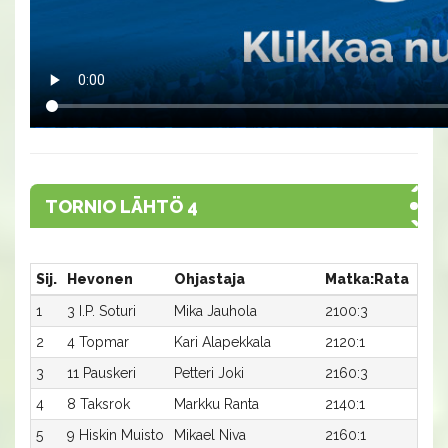
TORNIO LÄHTÖ 4
Sij.
Hevonen
Ohjastaja
Matka:Rata
Aik
1
3 I.P. Soturi
Mika Jauhola
2100:3
28,6
2
4 Topmar
Kari Alapekkala
2120:1
27,9
3
11 Pauskeri
Petteri Joki
2160:3
26,7
4
8 Taksrok
Markku Ranta
2140:1
27,7
5
9 Hiskin Muisto
Mikael Niva
2160:1
27,2