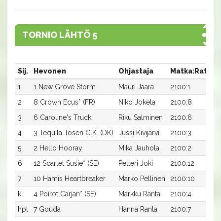
TORNIO LÄHTÖ 5
Sij.
Hevonen
Ohjastaja
Matka:Rata
A
1
1 New Grove Storm
Mauri Jaara
2100:1
1
2
8 Crown Ecus* (FR)
Niko Jokela
2100:8
1
3
6 Caroline's Truck
Riku Salminen
2100:6
1
4
3 Tequila Tösen G.K. (DK)
Jussi Kivijärvi
2100:3
1
5
2 Hello Hooray
Mika Jauhola
2100:2
1
6
12 Scarlet Susie* (SE)
Petteri Joki
2100:12
1
7
10 Hamis Heartbreaker
Marko Pellinen
2100:10
1
k
4 Poirot Carjan* (SE)
Markku Ranta
2100:4
-
hpl
7 Gouda
Hanna Ranta
2100:7
-