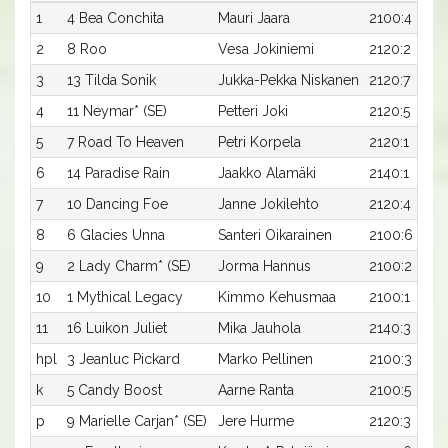
1
4 Bea Conchita
Mauri Jaara
2100:4
2
8 Roo
Vesa Jokiniemi
2120:2
3
13 Tilda Sonik
Jukka-Pekka Niskanen
2120:7
4
11 Neymar* (SE)
Petteri Joki
2120:5
5
7 Road To Heaven
Petri Korpela
2120:1
6
14 Paradise Rain
Jaakko Alamäki
2140:1
7
10 Dancing Foe
Janne Jokilehto
2120:4
8
6 Glacies Unna
Santeri Oikarainen
2100:6
9
2 Lady Charm* (SE)
Jorma Hannus
2100:2
10
1 Mythical Legacy
Kimmo Kehusmaa
2100:1
11
16 Luikon Juliet
Mika Jauhola
2140:3
hpl
3 Jeanluc Pickard
Marko Pellinen
2100:3
k
5 Candy Boost
Aarne Ranta
2100:5
p
9 Marielle Carjan* (SE)
Jere Hurme
2120:3