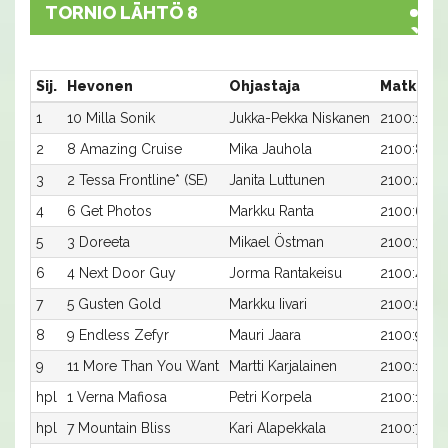
TORNIO LÄHTÖ 8
Sij.
Hevonen
Ohjastaja
Matka:Ra
1
10 Milla Sonik
Jukka-Pekka Niskanen
2100:10
2
8 Amazing Cruise
Mika Jauhola
2100:8
3
2 Tessa Frontline* (SE)
Janita Luttunen
2100:2
4
6 Get Photos
Markku Ranta
2100:6
5
3 Doreeta
Mikael Östman
2100:3
6
4 Next Door Guy
Jorma Rantakeisu
2100:4
7
5 Gusten Gold
Markku Iivari
2100:5
8
9 Endless Zefyr
Mauri Jaara
2100:9
9
11 More Than You Want
Martti Karjalainen
2100:11
hpl
1 Verna Mafiosa
Petri Korpela
2100:1
hpl
7 Mountain Bliss
Kari Alapekkala
2100:7