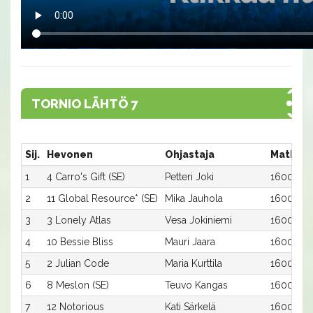
TORNIO LÄHTÖ 7
Sij.
Hevonen
Ohjastaja
Matka:R
1
4 Carro's Gift (SE)
Petteri Joki
1600:4
2
11 Global Resource* (SE)
Mika Jauhola
1600:11
3
3 Lonely Atlas
Vesa Jokiniemi
1600:3
4
10 Bessie Bliss
Mauri Jaara
1600:10
5
2 Julian Code
Maria Kurttila
1600:2
6
8 Meslon (SE)
Teuvo Kangas
1600:8
7
12 Notorious
Kati Särkelä
1600:12