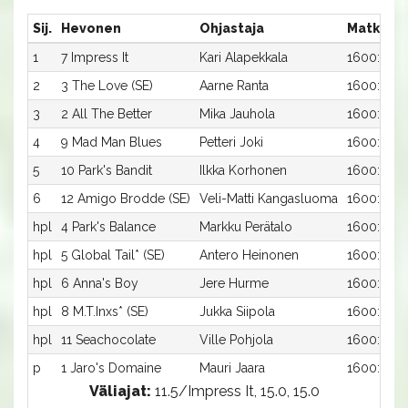
Sij.
Hevonen
Ohjastaja
Matka:R
1
7 Impress It
Kari Alapekkala
1600:7
2
3 The Love (SE)
Aarne Ranta
1600:3
3
2 All The Better
Mika Jauhola
1600:2
4
9 Mad Man Blues
Petteri Joki
1600:9
5
10 Park's Bandit
Ilkka Korhonen
1600:10
6
12 Amigo Brodde (SE)
Veli-Matti Kangasluoma
1600:12
hpl
4 Park's Balance
Markku Perätalo
1600:4
hpl
5 Global Tail* (SE)
Antero Heinonen
1600:5
hpl
6 Anna's Boy
Jere Hurme
1600:6
hpl
8 M.T.Inxs* (SE)
Jukka Siipola
1600:8
hpl
11 Seachocolate
Ville Pohjola
1600:11
p
1 Jaro's Domaine
Mauri Jaara
1600:1
Väliajat:
11.5/Impress It, 15.0, 15.0