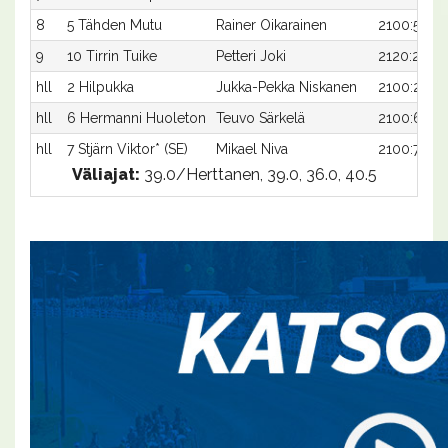
8
5 Tähden Mutu
Rainer Oikarainen
2100:5
9
10 Tirrin Tuike
Petteri Joki
2120:2
hll
2 Hilpukka
Jukka-Pekka Niskanen
2100:2
hll
6 Hermanni Huoleton
Teuvo Särkelä
2100:6
hll
7 Stjärn Viktor* (SE)
Mikael Niva
2100:7
Väliajat:
39.0/Herttanen, 39.0, 36.0, 40.5