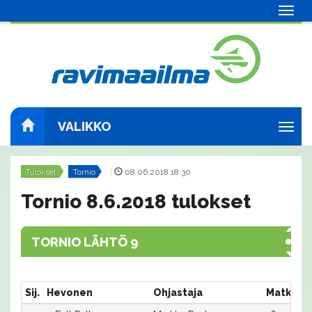
Navig
VALIKKO
Navig
Tulokset
Tornio
|
08.06.2018 18:30
Tornio 8.6.2018 tulokset
TORNIO LÄHTÖ 9
Sij.
Hevonen
Ohjastaja
Matka:R