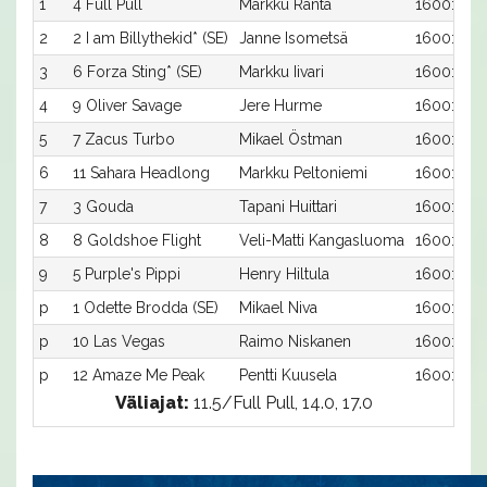
1
4 Full Pull
Markku Ranta
1600:4
2
2 I am Billythekid* (SE)
Janne Isometsä
1600:2
3
6 Forza Sting* (SE)
Markku Iivari
1600:6
4
9 Oliver Savage
Jere Hurme
1600:9
5
7 Zacus Turbo
Mikael Östman
1600:7
6
11 Sahara Headlong
Markku Peltoniemi
1600:11
7
3 Gouda
Tapani Huittari
1600:3
8
8 Goldshoe Flight
Veli-Matti Kangasluoma
1600:8
9
5 Purple's Pippi
Henry Hiltula
1600:5
p
1 Odette Brodda (SE)
Mikael Niva
1600:1
p
10 Las Vegas
Raimo Niskanen
1600:10
p
12 Amaze Me Peak
Pentti Kuusela
1600:12
Väliajat:
11.5/Full Pull, 14.0, 17.0