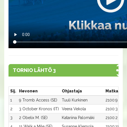
TORNIO LÄHTÖ 3
Sij.
Hevonen
Ohjastaja
Matka:Rat
1
9 Tromb Access (SE)
Tuuli Kurkinen
2100:9
2
3 October Kronos (IT)
Veera Vekola
2100:3
3
2 Obelix M. (SE)
Katariina Palomäki
2100:2
4
11 Walk a Mile (SE)
Susanne Klemola
2100:11