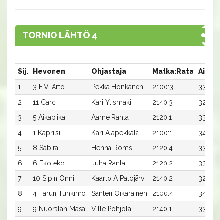
TORNIO LÄHTÖ 4
Sij.
Hevonen
Ohjastaja
Matka:Rata
Aika
1
3 E.V. Arto
Pekka Honkanen
2100:3
33,7
2
11 Caro
Kari Ylismäki
2140:3
32,5
3
5 Aikapiika
Aarne Ranta
2120:1
33,4x
4
1 Kapriisi
Kari Alapekkala
2100:1
34,3
5
8 Sabira
Henna Romsi
2120:4
33,5
6
6 Ekoteko
Juha Ranta
2120:2
33,7
7
10 Sipin Onni
Kaarlo A Palojärvi
2140:2
32,9x
8
4 Tarun Tuhkimo
Santeri Oikarainen
2100:4
34,9x
9
9 Nuoralan Masa
Ville Pohjola
2140:1
33,3