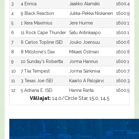
3
4 Enrica
Jaakko Alamäki
1600:4
4
9 Black Reaction
Jukka-Pekka Niskanen
1600:9
5
1 Xera Maximius
Jere Hurme
1600:1
6
11 Rock Cape Thunder
Satu Antinkaapo
1600:11
7
6 Carlos Topline (SE)
Jouko Joensuu
1600:6
8
8 Millstone's Dax
Mikael Östman
1600:8
9
10 Sunday's Robertta
Jorma Hannus
1600:10
10
7 Tiia Tempest
Jorma Särkiniva
1600:7
11
3 Texas Joe (SE)
Kaarlo A Palojärvi
1600:3
12
5 Adriana E. (SE)
Hanna Ranta
1600:5
Väliajat:
14.0/Circle Star, 15.0, 14.5