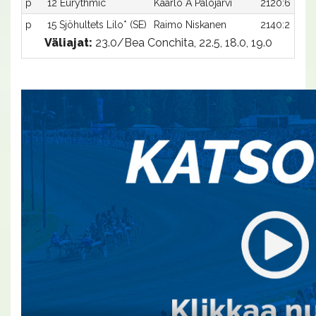
p
12 Eurythmic
Kaarlo A Palojärvi
2120:6
p
15 Sjöhultets Lilo* (SE)
Raimo Niskanen
2140:2
Väliajat:
23.0/Bea Conchita, 22.5, 18.0, 19.0