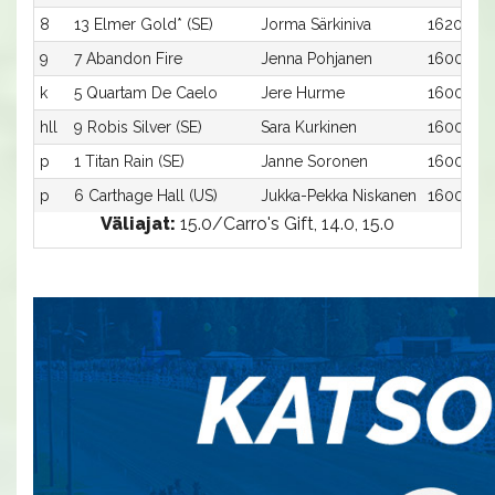
8
13 Elmer Gold* (SE)
Jorma Särkiniva
1620:1
9
7 Abandon Fire
Jenna Pohjanen
1600:7
k
5 Quartam De Caelo
Jere Hurme
1600:5
hll
9 Robis Silver (SE)
Sara Kurkinen
1600:9
p
1 Titan Rain (SE)
Janne Soronen
1600:1
p
6 Carthage Hall (US)
Jukka-Pekka Niskanen
1600:6
Väliajat:
15.0/Carro's Gift, 14.0, 15.0