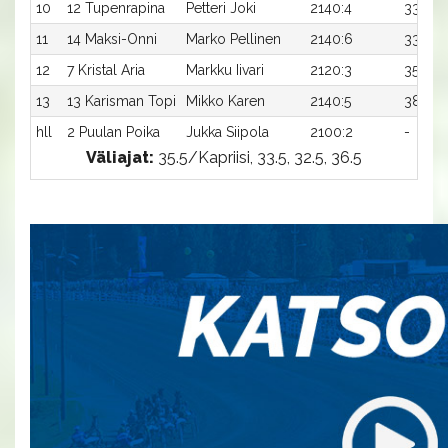
10
12 Tupenrapina
Petteri Joki
2140:4
33,3x
11
14 Maksi-Onni
Marko Pellinen
2140:6
33,9x
12
7 Kristal Aria
Markku Iivari
2120:3
35,5x
13
13 Karisman Topi
Mikko Karen
2140:5
38,1x
hll
2 Puulan Poika
Jukka Siipola
2100:2
-
Väliajat:
35.5/Kapriisi, 33.5, 32.5, 36.5