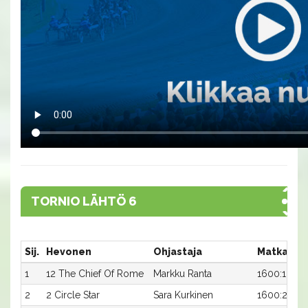
TORNIO LÄHTÖ 6
Sij.
Hevonen
Ohjastaja
Matka:Ra
1
12 The Chief Of Rome
Markku Ranta
1600:12
2
2 Circle Star
Sara Kurkinen
1600:2