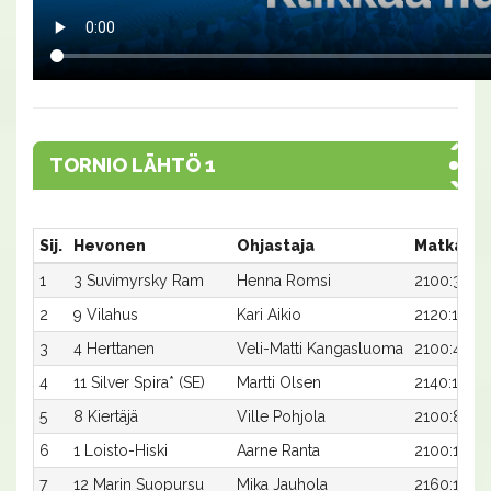
TORNIO LÄHTÖ 1
Sij.
Hevonen
Ohjastaja
Matka:Ra
1
3 Suvimyrsky Ram
Henna Romsi
2100:3
2
9 Vilahus
Kari Aikio
2120:1
3
4 Herttanen
Veli-Matti Kangasluoma
2100:4
4
11 Silver Spira* (SE)
Martti Olsen
2140:1
5
8 Kiertäjä
Ville Pohjola
2100:8
6
1 Loisto-Hiski
Aarne Ranta
2100:1
7
12 Marin Suopursu
Mika Jauhola
2160:1