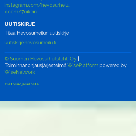
instagram.com/hevosurheilu
x.com/7oikein
UUTISKIRJE
Tilaa Hevosurheilun uutiskirje
uutiskirje.hevosurheilu.fi
© Suomen Hevosurheilulehti Oy
|
Toiminnanohjausjärjestelmä
WisePlatform
powered by
WiseNetwork
Tietosuojaseloste