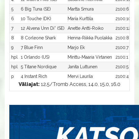
5
6 Big Tuna (SE)
Martta Smura
2100:6
6
10 Touche (DK)
Maria Kurttila
2100:10
7
12 Alvena Unn Di* (SE)
Anette Antti-Roiko
2100:12
8
8 Corleone Shark
Henna-Riikka Puolakka
2100:8
9
7 Blue Finn
Marjo Ek
2100:7
hpl
1 Orlando (US)
Minttu-Maaria Virtanen
2100:1
hpl
5 Titane Nordique
Janita Luttunen
2100:5
p
4 Instant Rich
Mervi Laurila
2100:4
Väliajat:
12.5/Tromb Access, 14.0, 15.0, 16.0