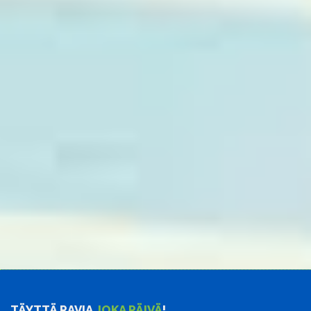
TÄYTTÄ RAVIA
JOKA PÄIVÄ
!