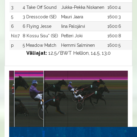
3
4 Take Off Sound
Jukka-Pekka Niskanen
1600:4
5
3 Dresscode (SE)
Mauri Jaara
1600:3
6
6 Flying Jesse
Iina Palojärvi
1600:6
hlo7
8 Kossu Sisu* (SE)
Petteri Joki
1600:8
p
5 Meadow Match
Hemmi Salminen
1600:5
Väliajat:
12.5/BWT Hellion, 14.5, 13.0