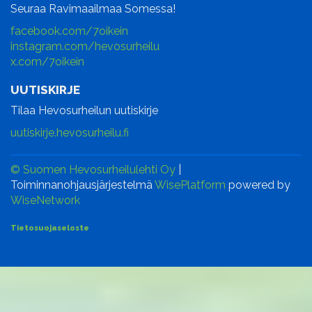
Seuraa Ravimaailmaa Somessa!
facebook.com/7oikein
instagram.com/hevosurheilu
x.com/7oikein
UUTISKIRJE
Tilaa Hevosurheilun uutiskirje
uutiskirje.hevosurheilu.fi
© Suomen Hevosurheilulehti Oy
|
Toiminnanohjausjärjestelmä
WisePlatform
powered by
WiseNetwork
Tietosuojaseloste