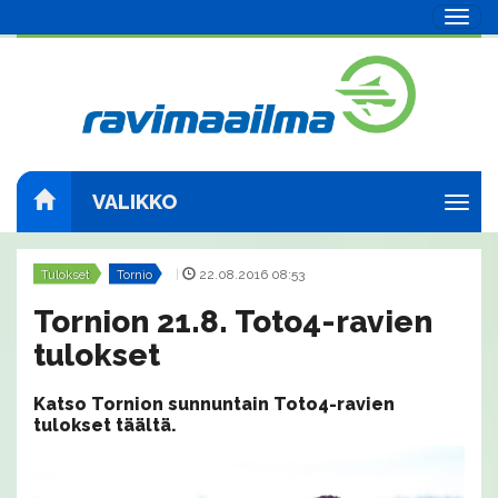
Navig
VALIKKO
Navig
Tulokset
Tornio
|
22.08.2016 08:53
Tornion 21.8. Toto4-ravien
tulokset
Katso Tornion sunnuntain Toto4-ravien
tulokset täältä.