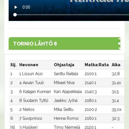
TORNIO LÄHTÖ 8
Sij.
Hevonen
Ohjastaja
Matka:Rata
Aika
Pa
1
1 Lissun Assi
Santtu Raitala
2100:1
32,8
2
2
4 Aavan Tuuli
Mikael Niva
2140:1
31,4x
1
3
6 Katajan Kunnari
Kari Alapekkala
2140:3
31,5
5
4
8 Suutarin Tyttö
Jaakko Jylhä
2180:1
31,4
3
5
2 Nietos
Mika Seittu
2100:2
35,0x
6
7 Suviprinssi
Henna Romsi
2160:1
32,3
hll
3 Huiskeri
Timo Niemelä
2120:1
-