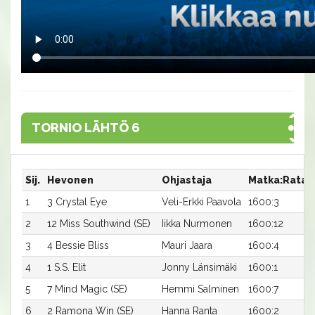
TORNIO LÄHTÖ 6
Sij.
Hevonen
Ohjastaja
Matka:Rata
1
3 Crystal Eye
Veli-Erkki Paavola
1600:3
2
12 Miss Southwind (SE)
Iikka Nurmonen
1600:12
3
4 Bessie Bliss
Mauri Jaara
1600:4
4
1 S.S. Elit
Jonny Länsimäki
1600:1
5
7 Mind Magic (SE)
Hemmi Salminen
1600:7
6
2 Ramona Win (SE)
Hanna Ranta
1600:2