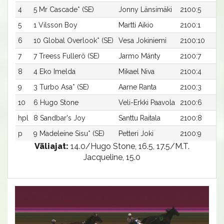
4
5 Mr Cascade* (SE)
Jonny Länsimäki
2100:5
5
1 Vilsson Boy
Martti Aikio
2100:1
6
10 Global Overlook* (SE)
Vesa Jokiniemi
2100:10
7
7 Treess Fullerö (SE)
Jarmo Mänty
2100:7
8
4 Eko Imelda
Mikael Niva
2100:4
9
3 Turbo Asa* (SE)
Aarne Ranta
2100:3
10
6 Hugo Stone
Veli-Erkki Paavola
2100:6
hpl
8 Sandbar's Joy
Santtu Raitala
2100:8
p
9 Madeleine Sisu* (SE)
Petteri Joki
2100:9
Väliajat:
14.0/Hugo Stone, 16.5, 17.5/M.T.
Jacqueline, 15.0