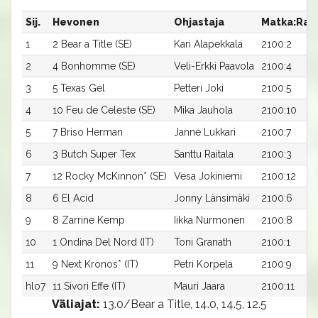
Sij.
Hevonen
Ohjastaja
Matka:Rat
1
2 Bear a Title (SE)
Kari Alapekkala
2100:2
2
4 Bonhomme (SE)
Veli-Erkki Paavola
2100:4
3
5 Texas Gel
Petteri Joki
2100:5
4
10 Feu de Celeste (SE)
Mika Jauhola
2100:10
5
7 Briso Herman
Janne Lukkari
2100:7
6
3 Butch Super Tex
Santtu Raitala
2100:3
7
12 Rocky McKinnon* (SE)
Vesa Jokiniemi
2100:12
8
6 El Acid
Jonny Länsimäki
2100:6
9
8 Zarrine Kemp
Iikka Nurmonen
2100:8
10
1 Ondina Del Nord (IT)
Toni Granath
2100:1
11
9 Next Kronos* (IT)
Petri Korpela
2100:9
hlo7
11 Sivori Effe (IT)
Mauri Jaara
2100:11
Väliajat:
13.0/Bear a Title, 14.0, 14.5, 12.5