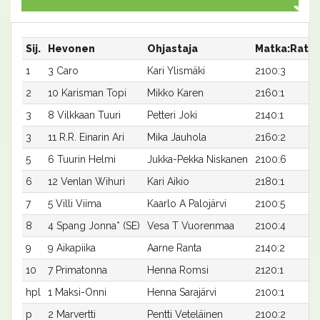
Sij.
Hevonen
Ohjastaja
Matka:Rata
1
3 Caro
Kari Ylismäki
2100:3
2
10 Karisman Topi
Mikko Karen
2160:1
3
8 Vilkkaan Tuuri
Petteri Joki
2140:1
3
11 R.R. Einarin Ari
Mika Jauhola
2160:2
5
6 Tuurin Helmi
Jukka-Pekka Niskanen
2100:6
6
12 Venlan Wihuri
Kari Aikio
2180:1
7
5 Villi Viima
Kaarlo A Palojärvi
2100:5
8
4 Spang Jonna* (SE)
Vesa T Vuorenmaa
2100:4
9
9 Aikapiika
Aarne Ranta
2140:2
10
7 Primatonna
Henna Romsi
2120:1
hpl
1 Maksi-Onni
Henna Sarajärvi
2100:1
p
2 Marvertti
Pentti Veteläinen
2100:2