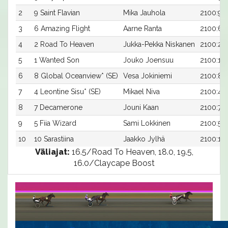
2
9 Saint Flavian
Mika Jauhola
2100:9
3
6 Amazing Flight
Aarne Ranta
2100:6
4
2 Road To Heaven
Jukka-Pekka Niskanen
2100:2
5
1 Wanted Son
Jouko Joensuu
2100:1
6
8 Global Oceanview* (SE)
Vesa Jokiniemi
2100:8
7
4 Leontine Sisu* (SE)
Mikael Niva
2100:4
8
7 Decamerone
Jouni Kaan
2100:7
9
5 Fiia Wizard
Sami Lokkinen
2100:5
10
10 Sarastiina
Jaakko Jylhä
2100:10
Väliajat:
16.5/Road To Heaven, 18.0, 19.5,
16.0/Claycape Boost