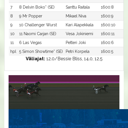
7
8 Delvin Boko* (SE)
Santtu Raitala
1600:8
8
9 Mr Popper
Mikael Niva
1600:9
9
10 Challenger Wurst
Kari Alapekkala
1600:10
10
11 Naomi Carjan (SE)
Vesa Jokiniemi
1600:11
11
6 Las Vegas
Petteri Joki
1600:6
hpl
5 Simon Showtime* (SE)
Petri Korpela
1600:5
Väliajat:
12.0/Bessie Bliss, 14.0, 12.5