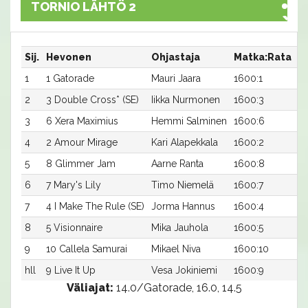
TORNIO LÄHTÖ 2
Sij.
Hevonen
Ohjastaja
Matka:Rata
A
1
1 Gatorade
Mauri Jaara
1600:1
15
2
3 Double Cross* (SE)
Iikka Nurmonen
1600:3
16
3
6 Xera Maximius
Hemmi Salminen
1600:6
16
4
2 Amour Mirage
Kari Alapekkala
1600:2
16
5
8 Glimmer Jam
Aarne Ranta
1600:8
17
6
7 Mary's Lily
Timo Niemelä
1600:7
17
7
4 I Make The Rule (SE)
Jorma Hannus
1600:4
17
8
5 Visionnaire
Mika Jauhola
1600:5
20
9
10 Callela Samurai
Mikael Niva
1600:10
21
hll
9 Live It Up
Vesa Jokiniemi
1600:9
-a
Väliajat:
14.0/Gatorade, 16.0, 14.5