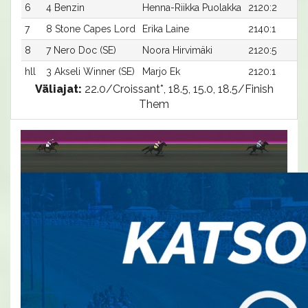
6
4 Benzin
Henna-Riikka Puolakka
2120:2
7
8 Stone Capes Lord
Erika Laine
2140:1
8
7 Nero Doc (SE)
Noora Hirvimäki
2120:5
hll
3 Akseli Winner (SE)
Marjo Ek
2120:1
Väliajat:
22.0/Croissant*, 18.5, 15.0, 18.5/Finish
Them