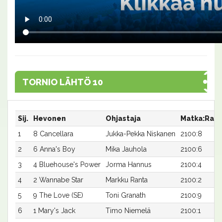
TORNIO LÄHTÖ 10
Sij.
Hevonen
Ohjastaja
Matka:Rata
1
8 Cancellara
Jukka-Pekka Niskanen
2100:8
2
6 Anna's Boy
Mika Jauhola
2100:6
3
4 Bluehouse's Power
Jorma Hannus
2100:4
4
2 Wannabe Star
Markku Ranta
2100:2
5
9 The Love (SE)
Toni Granath
2100:9
6
1 Mary's Jack
Timo Niemelä
2100:1