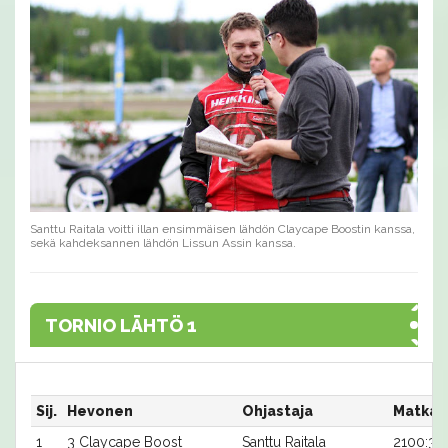
Santtu Raitala voitti illan ensimmäisen lähdön Claycape Boostin kanssa,
sekä kahdeksannen lähdön Lissun Assin kanssa.
TORNIO LÄHTÖ 1
Sij.
Hevonen
Ohjastaja
Matka:
1
3 Claycape Boost
Santtu Raitala
2100:3