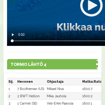
TORNIO LÄHTÖ 4
Sij.
Hevonen
Ohjastaja
Matka:Rata
1
7 Boztheman (US)
Mikael Niva
1600:7
2
2 BWT Hellion
Mika Jauhola
1600:2
3
1 Carmel (SE)
Veli-Erkki Paavola
1600:1