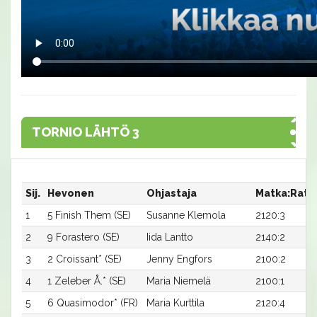
TORNIO LÄHTÖ 3
Sij.
Hevonen
Ohjastaja
Matka:Rata
1
5 Finish Them (SE)
Susanne Klemola
2120:3
2
9 Forastero (SE)
Iida Lantto
2140:2
3
2 Croissant* (SE)
Jenny Engfors
2100:2
4
1 Zeleber Å.* (SE)
Maria Niemelä
2100:1
5
6 Quasimodor* (FR)
Maria Kurttila
2120:4