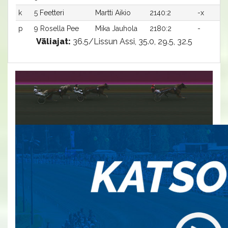
k
5 Feetteri
Martti Aikio
2140:2
-x
p
9 Rosella Pee
Mika Jauhola
2180:2
-
Väliajat:
36.5/Lissun Assi, 35.0, 29.5, 32.5