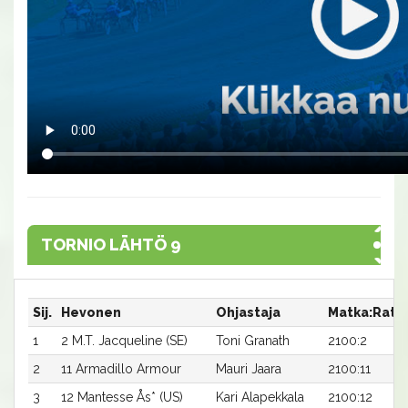
TORNIO LÄHTÖ 9
Sij.
Hevonen
Ohjastaja
Matka:Rata
1
2 M.T. Jacqueline (SE)
Toni Granath
2100:2
2
11 Armadillo Armour
Mauri Jaara
2100:11
3
12 Mantesse Ås* (US)
Kari Alapekkala
2100:12