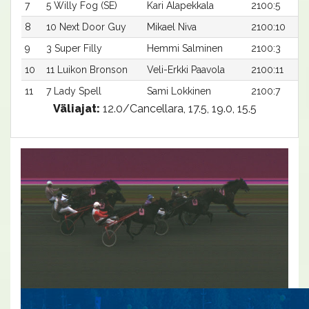
7
5 Willy Fog (SE)
Kari Alapekkala
2100:5
8
10 Next Door Guy
Mikael Niva
2100:10
9
3 Super Filly
Hemmi Salminen
2100:3
10
11 Luikon Bronson
Veli-Erkki Paavola
2100:11
11
7 Lady Spell
Sami Lokkinen
2100:7
Väliajat:
12.0/Cancellara, 17.5, 19.0, 15.5