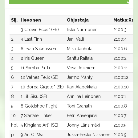
Sij.
Hevonen
Ohjastaja
Matka:Rat
1
3 Crown Ecus* (FR)
Iikka Nurmonen
2100:3
2
4 Last Finn
Jani Valli
2100:4
3
6 Irwin Saknussen
Mika Jauhola
2100:6
4
2 Iris Queen
Santtu Raitala
2100:2
5
11 Samba Pa Ti
Vesa Jokiniemi
2100:11
6
12 Valnes Felix (SE)
Jarmo Mänty
2100:12
7
10 Borga Gigolo* (SE)
Kari Alapekkala
2100:10
8
1 Lili Sisu (SE)
Anniina Leinonen
2100:1
9
8 Goldshoe Flight
Toni Granath
2100:8
10
7 Startale Tinker
Petri Ahvenjärvi
2100:7
hpl
5 Kinglane Art* (SE)
Jonny Länsimäki
2100:5
p
9 Art Of War
Jukka-Pekka Niskanen
2100:9