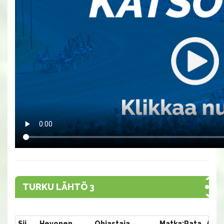
TURKU LÄHTÖ 3
Sij.
Hevonen
Ohjastaja
Matka:Rata
Aika