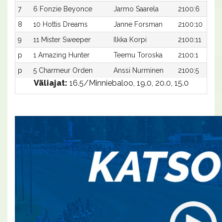
7
6 Fonzie Beyonce
Jarmo Saarela
2100:6
8
10 Hottis Dreams
Janne Forsman
2100:10
9
11 Mister Sweeper
Ilkka Korpi
2100:11
p
1 Amazing Hunter
Teemu Toroska
2100:1
p
5 Charmeur Orden
Anssi Nurminen
2100:5
Väliajat:
16.5/Minniebaloo, 19.0, 20.0, 15.0