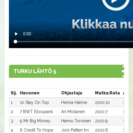
TURKU LÄHTÖ 5
Sij.
Hevonen
Ohjastaja
Matka:Rata
Aika
1
10 Stay On Top
Henna Halme
2100:10
14,3a
2
7 BWT Ellospank
Ari Moilanen
2100:7
14,4a
3
9 Mr Big Money
Hannu Torvinen
2100:9
14,6a
4
6 Credit To Hope
Joni-Petteri Irri
2100:6
15,0a