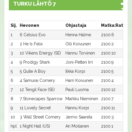
TURKU LÄHTÖ 7
Sij.
Hevonen
Ohjastaja
Matka:Rata
A
1
6 Celsius Evo
Henna Halme
2100:6
1
2
2 He Is Felix
Olli Koivunen
2100:2
1
3
10 Vikens Energy (SE)
Hannu Torvinen
2100:10
1
4
9 Prodigy Shark
Joni-Petteri Irri
2100:9
1
5
5 Quite A Boy
Ilkka Korpi
2100:5
1
6
4 Samurai Comery
Harri Koivunen
2100:4
1
7
12 Tengil Face (SE)
Pauli Luoma
2100:12
1
8
7 Stonecapes Sparrow
Markku Nieminen
2100:7
1
9
11 Lovely Secret
Hannu Korpi
2100:11
1
10
3 Wall Street Comery
Jarmo Saarela
2100:3
1
hpl
1 Night Hall (US)
Ari Moilanen
2100:1
-