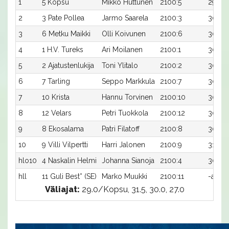
1
5 Kopsu
Mikko Huttunen
2100:5
29,8a
2
3 Pate Pollea
Jarmo Saarela
2100:3
30,0a
3
6 Metku Maikki
Olli Koivunen
2100:6
30,1a
4
1 H.V. Tureks
Ari Moilanen
2100:1
30,1a
5
2 Ajatustenlukija
Toni Ylitalo
2100:2
30,2a
6
7 Tarling
Seppo Markkula
2100:7
30,3a
7
10 Krista
Hannu Torvinen
2100:10
30,3a
8
12 Velars
Petri Tuokkola
2100:12
30,6a
9
8 Ekosalama
Patri Filatoff
2100:8
30,7a
10
9 Villi Vilpertti
Harri Jalonen
2100:9
31,3a
hlo10
4 Naskalin Helmi
Johanna Sianoja
2100:4
30,7a
hll
11 Guli Best* (SE)
Marko Muukki
2100:11
-a
Väliajat:
29.0/Kopsu, 31.5, 30.0, 27.0