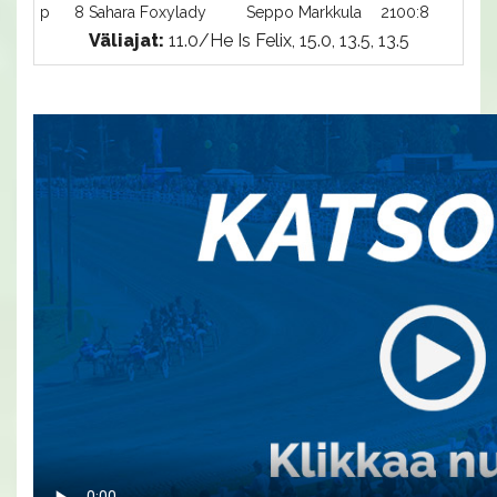
p
8 Sahara Foxylady
Seppo Markkula
2100:8
-
Väliajat:
11.0/He Is Felix, 15.0, 13.5, 13.5