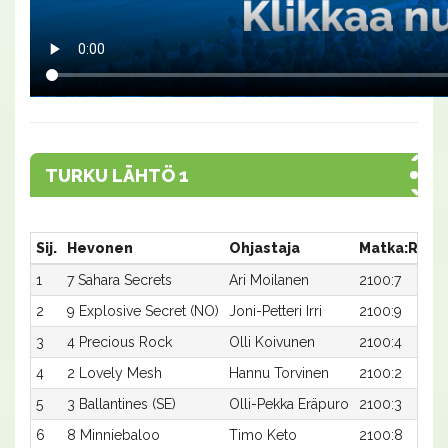
TURKU LÄHTÖ 1
Sij.
Hevonen
Ohjastaja
Matka:Rata
1
7 Sahara Secrets
Ari Moilanen
2100:7
2
9 Explosive Secret (NO)
Joni-Petteri Irri
2100:9
3
4 Precious Rock
Olli Koivunen
2100:4
4
2 Lovely Mesh
Hannu Torvinen
2100:2
5
3 Ballantines (SE)
Olli-Pekka Eräpuro
2100:3
6
8 Minniebaloo
Timo Keto
2100:8