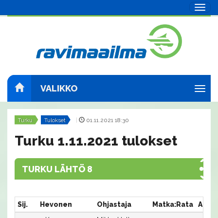
Navig
VALIKKO
Navig
Turku
Tulokset
|
01.11.2021 18:30
Turku 1.11.2021 tulokset
TURKU LÄHTÖ 8
Sij.
Hevonen
Ohjastaja
Matka:Rata
Aika