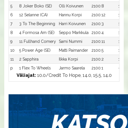
5
8 Joker Boko (SE)
Olli Koivunen
2100:8
15,1a
6
12 Selanne (CA)
Hannu Korpi
2100:12
15,3a
7
3 To The Beginning
Harri Koivunen
2100:3
15,9a
8
4 Formosa Am (SE)
Seppo Markkula
2100:4
16,2a
9
11 Fullhand Comery
Sami Nummi
2100:11
16,3a
10
5 Power Age (SE)
Matti Paimander
2100:5
16,3a
11
2 Sapphira
Ilkka Korpi
2100:2
16,4a
p
1 Flex To Wheels
Jarmo Saarela
2100:1
-a
Väliajat:
10.0/Credit To Hope, 14.0, 15.5, 14.0