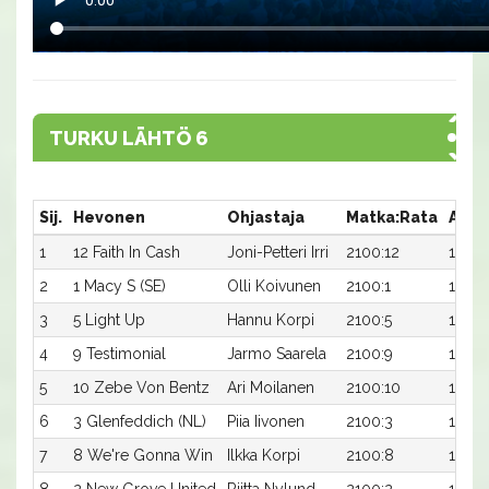
TURKU LÄHTÖ 6
Sij.
Hevonen
Ohjastaja
Matka:Rata
Aika
1
12 Faith In Cash
Joni-Petteri Irri
2100:12
15,7a
2
1 Macy S (SE)
Olli Koivunen
2100:1
15,8a
3
5 Light Up
Hannu Korpi
2100:5
16,6a
4
9 Testimonial
Jarmo Saarela
2100:9
16,6a
5
10 Zebe Von Bentz
Ari Moilanen
2100:10
16,7a
6
3 Glenfeddich (NL)
Piia Iivonen
2100:3
16,8a
7
8 We're Gonna Win
Ilkka Korpi
2100:8
16,8a