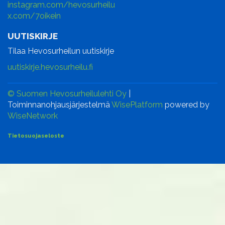
instagram.com/hevosurheilu
x.com/7oikein
UUTISKIRJE
Tilaa Hevosurheilun uutiskirje
uutiskirje.hevosurheilu.fi
© Suomen Hevosurheilulehti Oy
|
Toiminnanohjausjärjestelmä
WisePlatform
powered by
WiseNetwork
Tietosuojaseloste