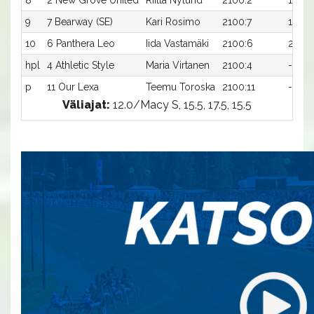
8
2 New Grove United
Riitta Nylund
2100:2
17,1a
9
7 Bearway (SE)
Kari Rosimo
2100:7
17,2ax
10
6 Panthera Leo
Iida Vastamäki
2100:6
22,7a
hpl
4 Athletic Style
Maria Virtanen
2100:4
-a
p
11 Our Lexa
Teemu Toroska
2100:11
-a
Väliajat:
12.0/Macy S, 15.5, 17.5, 15.5