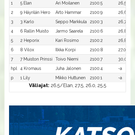
1
5 Elan
Ari Moilanen
2100:5
26,5a
2
9 Häyrilän Hero
Arto Hammar
2100:9
26,6a
3
3 Karlo
Seppo Markkula
2100:3
26,7a
4
6 Rallin Muisto
Jarmo Saarela
2100:6
26,8ax
5
2 Heporix
Kari Rosimo
2100:2
26,8a
6
8 Vilox
Ilkka Korpi
2100:8
27,0a
7
7 Muiston Prinssi
Toivo Niemi
2100:7
30,0a
hpl
4 Kromaus
Juha Jalonen
2100:4
-a
p
1 Lily
Mikko Huttunen
2100:1
-a
Väliajat:
26.5/Elan, 27.5, 26.0, 25.5