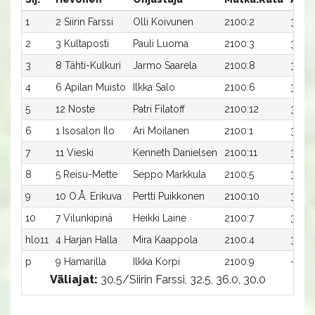
1
2 Siirin Farssi
Olli Koivunen
2100:2
31,2a
2
3 Kultaposti
Pauli Luoma
2100:3
31,2a
3
8 Tähti-Kulkuri
Jarmo Saarela
2100:8
31,3a
4
6 Apilan Muisto
Ilkka Salo
2100:6
31,7a
5
12 Noste
Patri Filatoff
2100:12
32,0a
6
1 Isosalon Ilo
Ari Moilanen
2100:1
32,7a
7
11 Vieski
Kenneth Danielsen
2100:11
32,7a
8
5 Reisu-Mette
Seppo Markkula
2100:5
33,1a
9
10 O.Å. Erikuva
Pertti Puikkonen
2100:10
35,1a
10
7 Vilunkipinä
Heikki Laine
2100:7
35,2a
hlo11
4 Harjan Halla
Mira Kaappola
2100:4
36,1a
p
9 Hamarilla
Ilkka Korpi
2100:9
-a
Väliajat:
30.5/Siirin Farssi, 32.5, 36.0, 30.0