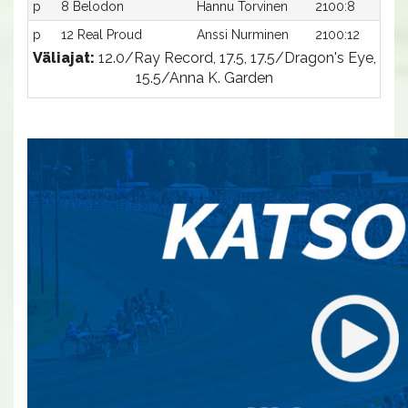
p
8 Belodon
Hannu Torvinen
2100:8
-
p
12 Real Proud
Anssi Nurminen
2100:12
-
Väliajat:
12.0/Ray Record, 17.5, 17.5/Dragon's Eye,
15.5/Anna K. Garden