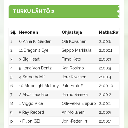
TURKU LÄHTÖ 2
Sij.
Hevonen
Ohjastaja
Matka:Rata
A
1
6 Anna K. Garden
Olli Koivunen
2100:6
1
2
11 Dragon's Eye
Seppo Markkula
2100:11
1
3
3 Big Heart
Timo Keto
2100:3
1
4
9 Ilona Von Bentz
Kari Rosimo
2100:9
1
5
4 Some Adolf
Jere Kiveinen
2100:4
1
6
10 Moonlight Melody
Patri Filatoff
2100:10
1
7
2 Alws Laudatur
Jarmo Saarela
2100:2
1
8
1 Viggo Vice
Olli-Pekka Eräpuro
2100:1
1
9
5 Ray Record
Ari Moilanen
2100:5
1
p
7 Filion (SE)
Joni-Petteri Irri
2100:7
-