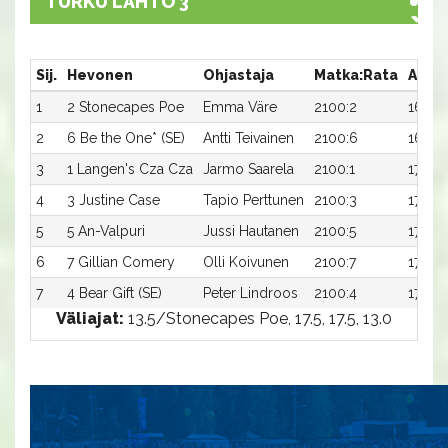
TURKU LÄHTÖ 3
Sij.
Hevonen
Ohjastaja
Matka:Rata
Aika
1
2 Stonecapes Poe
Emma Väre
2100:2
16,2a
2
6 Be the One* (SE)
Antti Teivainen
2100:6
16,5a
3
1 Langen's Cza Cza
Jarmo Saarela
2100:1
17,0a
4
3 Justine Case
Tapio Perttunen
2100:3
17,0a
5
5 An-Valpuri
Jussi Hautanen
2100:5
17,0a
6
7 Gillian Comery
Olli Koivunen
2100:7
17,1a
7
4 Bear Gift (SE)
Peter Lindroos
2100:4
17,2a
Väliajat:
13.5/Stonecapes Poe, 17.5, 17.5, 13.0