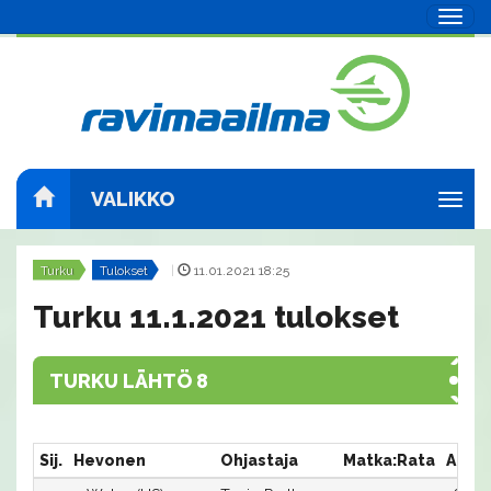
Navig
VALIKKO
Navig
Turku
Tulokset
|
11.01.2021 18:25
Turku 11.1.2021 tulokset
TURKU LÄHTÖ 8
Sij.
Hevonen
Ohjastaja
Matka:Rata
Aika