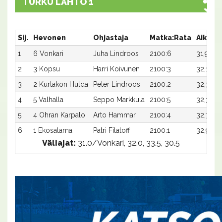
TURKU LÄHTÖ 1
Sij.
Hevonen
Ohjastaja
Matka:Rata
Aika
1
6 Vonkari
Juha Lindroos
2100:6
31,9a
2
3 Kopsu
Harri Koivunen
2100:3
32,1a
3
2 Kurtakon Hulda
Peter Lindroos
2100:2
32,3a
4
5 Valhalla
Seppo Markkula
2100:5
32,3a
5
4 Ohran Karpalo
Arto Hammar
2100:4
32,7a
6
1 Ekosalama
Patri Filatoff
2100:1
32,9ax
Väliajat:
31.0/Vonkari, 32.0, 33.5, 30.5