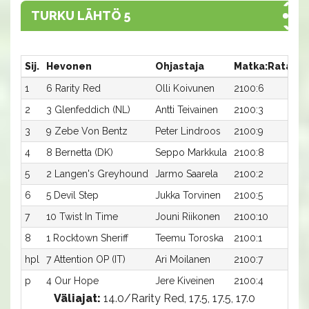
TURKU LÄHTÖ 5
Sij.
Hevonen
Ohjastaja
Matka:Rata
Ai
1
6 Rarity Red
Olli Koivunen
2100:6
17
2
3 Glenfeddich (NL)
Antti Teivainen
2100:3
17
3
9 Zebe Von Bentz
Peter Lindroos
2100:9
17
4
8 Bernetta (DK)
Seppo Markkula
2100:8
17
5
2 Langen's Greyhound
Jarmo Saarela
2100:2
17
6
5 Devil Step
Jukka Torvinen
2100:5
18
7
10 Twist In Time
Jouni Riikonen
2100:10
18
8
1 Rocktown Sheriff
Teemu Toroska
2100:1
19
hpl
7 Attention OP (IT)
Ari Moilanen
2100:7
-a
p
4 Our Hope
Jere Kiveinen
2100:4
-a
Väliajat:
14.0/Rarity Red, 17.5, 17.5, 17.0