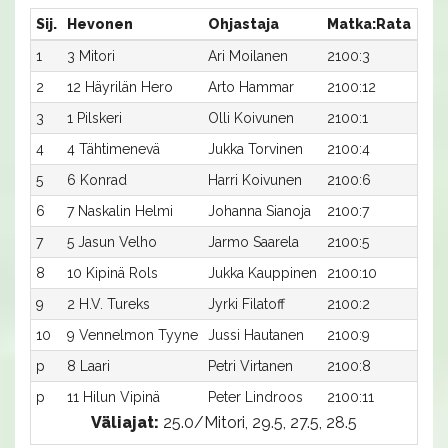
Sij.
Hevonen
Ohjastaja
Matka:Rata
Aik
1
3 Mitori
Ari Moilanen
2100:3
28,
2
12 Häyrilän Hero
Arto Hammar
2100:12
28,
3
1 Pilskeri
Olli Koivunen
2100:1
29,
4
4 Tähtimenevä
Jukka Torvinen
2100:4
29,
5
6 Konrad
Harri Koivunen
2100:6
29,1
6
7 Naskalin Helmi
Johanna Sianoja
2100:7
29,
7
5 Jasun Velho
Jarmo Saarela
2100:5
29,
8
10 Kipinä Rols
Jukka Kauppinen
2100:10
30,
9
2 H.V. Tureks
Jyrki Filatoff
2100:2
32,
10
9 Vennelmon Tyyne
Jussi Hautanen
2100:9
36,
p
8 Laari
Petri Virtanen
2100:8
-a
p
11 Hilun Vipinä
Peter Lindroos
2100:11
-a
Väliajat:
25.0/Mitori, 29.5, 27.5, 28.5