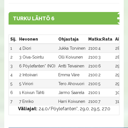
TURKU LÄHTÖ 6
Sij.
Hevonen
Ohjastaja
Matka:Rata
Aika
1
4 Diori
Jukka Torvinen
2100:4
28,6a
2
3 Oiva-Sointu
Olli Koivunen
2100:3
28,7a
3
6 Pöylefanten* (NO)
Antti Teivainen
2100:6
29,4ax
4
2 Intoiivari
Emma Väre
2100:2
29,5a
5
5 Viriori
Tero Ahovuori
2100:5
29,8a
6
1 Koivun Tähti
Jarmo Saarela
2100:1
30,3ax
7
7 Enriko
Harri Koivunen
2100:7
31,6a
Väliajat:
24.0/Pöylefanten*, 29.0, 29.5, 27.0