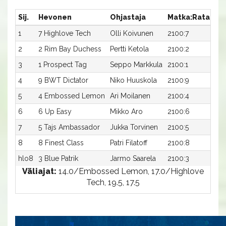
Sij.
Hevonen
Ohjastaja
Matka:Rata
Ai
1
7 Highlove Tech
Olli Koivunen
2100:7
17,
2
2 Rim Bay Duchess
Pertti Ketola
2100:2
17,
3
1 Prospect Tag
Seppo Markkula
2100:1
17,
4
9 BWT Dictator
Niko Huuskola
2100:9
17,
5
4 Embossed Lemon
Ari Moilanen
2100:4
17,
6
6 Up Easy
Mikko Aro
2100:6
18,
7
5 Tajs Ambassador
Jukka Torvinen
2100:5
18,
8
8 Finest Class
Patri Filatoff
2100:8
18,
hlo8
3 Blue Patrik
Jarmo Saarela
2100:3
18,
Väliajat:
14.0/Embossed Lemon, 17.0/Highlove
Tech, 19.5, 17.5