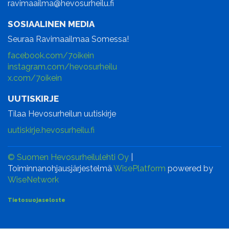
ravimaailma@hevosurheilu.fi
SOSIAALINEN MEDIA
Seuraa Ravimaailmaa Somessa!
facebook.com/7oikein
instagram.com/hevosurheilu
x.com/7oikein
UUTISKIRJE
Tilaa Hevosurheilun uutiskirje
uutiskirje.hevosurheilu.fi
© Suomen Hevosurheilulehti Oy
|
Toiminnanohjausjärjestelmä
WisePlatform
powered by
WiseNetwork
Tietosuojaseloste