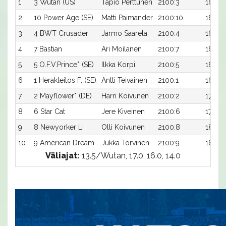
1
3 Wutan (US)
Tapio Perttunen
2100:3
16,0a
2
10 Power Age (SE)
Matti Paimander
2100:10
16,6a
3
4 BWT Crusader
Jarmo Saarela
2100:4
16,6a
4
7 Bastian
Ari Moilanen
2100:7
16,8a
5
5 O.F.V.Prince* (SE)
Ilkka Korpi
2100:5
16,8a
6
1 Herakleitos F. (SE)
Antti Teivainen
2100:1
16,8a
7
2 Mayflower* (DE)
Harri Koivunen
2100:2
17,0a
8
6 Star Cat
Jere Kiveinen
2100:6
17,0ax
9
8 Newyorker Li
Olli Koivunen
2100:8
18,1a
10
9 American Dream
Jukka Torvinen
2100:9
18,4a
Väliajat:
13.5/Wutan, 17.0, 16.0, 14.0