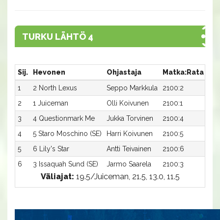
TURKU LÄHTÖ 4
Sij.
Hevonen
Ohjastaja
Matka:Rata
Aik
1
2 North Lexus
Seppo Markkula
2100:2
16,
2
1 Juiceman
Olli Koivunen
2100:1
16,
3
4 Questionmark Me
Jukka Torvinen
2100:4
16,
4
5 Staro Moschino (SE)
Harri Koivunen
2100:5
17,
5
6 Lily's Star
Antti Teivainen
2100:6
17,
6
3 Issaquah Sund (SE)
Jarmo Saarela
2100:3
18,
Väliajat:
19.5/Juiceman, 21.5, 13.0, 11.5