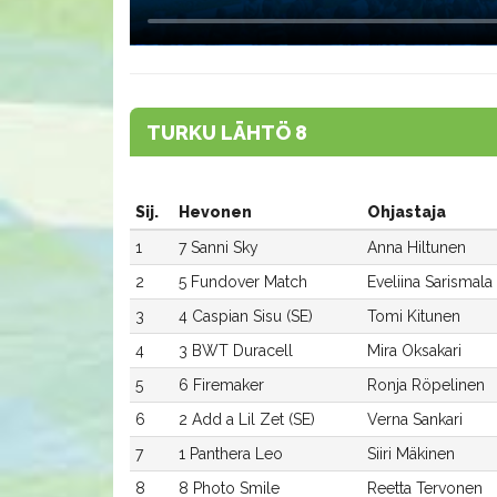
TURKU LÄHTÖ 8
Sij.
Hevonen
Ohjastaja
1
7 Sanni Sky
Anna Hiltunen
2
5 Fundover Match
Eveliina Sarismala
3
4 Caspian Sisu (SE)
Tomi Kitunen
4
3 BWT Duracell
Mira Oksakari
5
6 Firemaker
Ronja Röpelinen
6
2 Add a Lil Zet (SE)
Verna Sankari
7
1 Panthera Leo
Siiri Mäkinen
8
8 Photo Smile
Reetta Tervonen