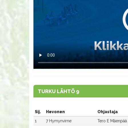
TURKU LÄHTÖ 9
Sij.
Hevonen
Ohjastaja
1
7 Hymynvirne
Tero E Mäenpää