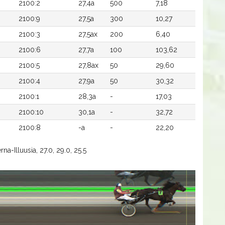
2100:2
27,4a
500
7,18
2100:9
27,5a
300
10,27
2100:3
27,5ax
200
6,40
2100:6
27,7a
100
103,62
2100:5
27,8ax
50
29,60
2100:4
27,9a
50
30,32
2100:1
28,3a
-
17,03
2100:10
30,1a
-
32,72
2100:8
-a
-
22,20
na-Illuusia, 27.0, 29.0, 25.5