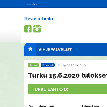
Etusivu
VIHJEPALVELUT
Turku
Tulokset
|
15.06.2020 18:20
Turku 15.6.2020 tulokse
TURKU LÄHTÖ 10
Sij.
Hevonen
Ohjastaja