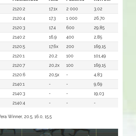
2120:2
17,1x
2 000
3,02
2120:4
17,3
1 000
26,70
2120:3
17,4
600
29,85
2140:2
16,9
400
2,85
2120:5
17,6x
200
169,15
2120:1
20,2
100
101,49
2120:7
20,2x
100
169,15
2120:6
20,5x
-
4,83
2140:1
-
-
9,69
2140:3
-
-
19,03
2140:4
-
-
-
a Winner, 20.5, 16.0, 15.5