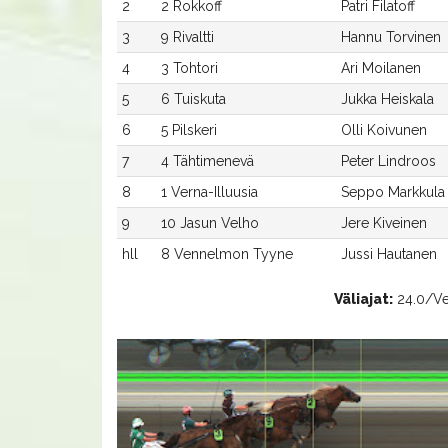
2
2 Rokkoff
Patri Filatoff
3
9 Rivaltti
Hannu Torvinen
4
3 Tohtori
Ari Moilanen
5
6 Tuiskuta
Jukka Heiskala
6
5 Pilskeri
Olli Koivunen
7
4 Tähtimenevä
Peter Lindroos
8
1 Verna-Illuusia
Seppo Markkula
9
10 Jasun Velho
Jere Kiveinen
hll
8 Vennelmon Tyyne
Jussi Hautanen
Väliajat:
24.0/Ver