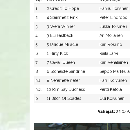
1
2 Credit To Hope
Hannu Torvinen
2
4 Steinmetz Pink
Peter Lindroos
3
3 Wera Winner
Jukka Torvinen
4
9 Elli Fastback
Ari Moilanen
5
5 Unique Miracle
Kari Rosimo
6
1 Flirty Kick
Raila Järvi
7
7 Caviar Queen
Kari Venäläinen
8
6 Stoneisle Sandrine
Seppo Markkula
hll
8 Nefernefernefer
Harri Koivunen
hpl
10 Rim Bay Duchess
Pertti Ketola
p
11 Bitch Of Spades
Olli Koivunen
Väliajat:
22.0/Wer