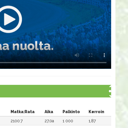
Matka:Rata
Aika
Palkinto
Kerroin
2100:7
27,0a
1 000
1,87