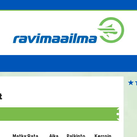
t
Matka:Rata
Aika
Palkinto
Kerroin