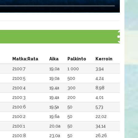
Matka:Rata
Aika
Palkinto
Kerroin
2100:7
19,0a
1 000
3,94
2100:5
19,0a
500
4,24
2100:4
19,4a
300
8,98
2100:3
19,4a
200
4,01
2100:6
19,5a
50
5,73
2100:2
19,6a
50
22,02
2100:1
20,0a
50
34,14
2100:8
23,0a
50
26,26