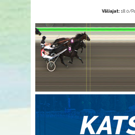
Väliajat:
18.0/Pan