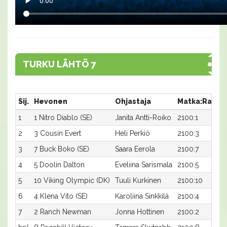
TURKU LÄHTÖ 7
Sij.
Hevonen
Ohjastaja
Matka:Rata
1
1 Nitro Diablo (SE)
Janita Antti-Roiko
2100:1
2
3 Cousin Evert
Heli Perkiö
2100:3
3
7 Buck Boko (SE)
Saara Eerola
2100:7
4
5 Doolin Dalton
Eveliina Sarismala
2100:5
5
10 Viking Olympic (DK)
Tuuli Kurkinen
2100:10
6
4 Klena Vito (SE)
Karoliina Sinkkilä
2100:4
7
2 Ranch Newman
Jonna Hottinen
2100:2