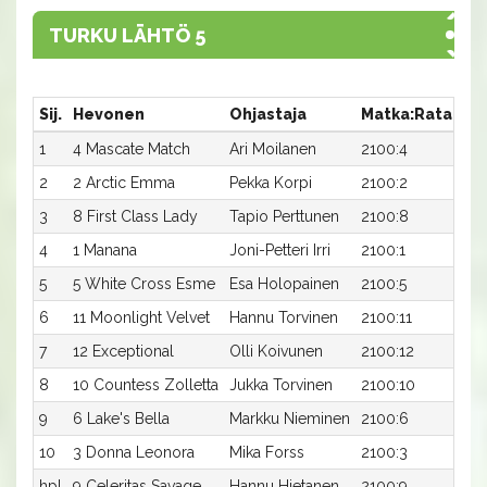
TURKU LÄHTÖ 5
Sij.
Hevonen
Ohjastaja
Matka:Rata
Ai
1
4 Mascate Match
Ari Moilanen
2100:4
15,
2
2 Arctic Emma
Pekka Korpi
2100:2
15,
3
8 First Class Lady
Tapio Perttunen
2100:8
15,
4
1 Manana
Joni-Petteri Irri
2100:1
16,
5
5 White Cross Esme
Esa Holopainen
2100:5
17,
6
11 Moonlight Velvet
Hannu Torvinen
2100:11
17,
7
12 Exceptional
Olli Koivunen
2100:12
17,
8
10 Countess Zolletta
Jukka Torvinen
2100:10
17,
9
6 Lake's Bella
Markku Nieminen
2100:6
18,
10
3 Donna Leonora
Mika Forss
2100:3
24,
hpl
9 Celeritas Savage
Hannu Hietanen
2100:9
-a