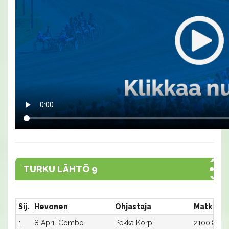
TURKU LÄHTÖ 9
Sij.
Hevonen
Ohjastaja
Matka:Ra
1
8 April Combo
Pekka Korpi
2100:8