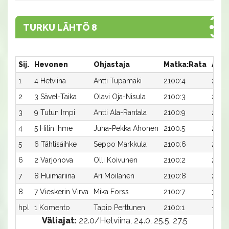
TURKU LÄHTÖ 8
Sij.
Hevonen
Ohjastaja
Matka:Rata
Aika
1
4 Hetviina
Antti Tupamäki
2100:4
25,2a
2
3 Sävel-Taika
Olavi Oja-Nisula
2100:3
26,4
3
9 Tutun Impi
Antti Ala-Rantala
2100:9
26,5a
4
5 Hilin Ihme
Juha-Pekka Ahonen
2100:5
26,6
5
6 Tähtisäihke
Seppo Markkula
2100:6
26,9
6
2 Varjonova
Olli Koivunen
2100:2
27,0a
7
8 Huimariina
Ari Moilanen
2100:8
27,5a
8
7 Vieskerin Virva
Mika Forss
2100:7
32,9
hpl
1 Komento
Tapio Perttunen
2100:1
-a
Väliajat:
22.0/Hetviina, 24.0, 25.5, 27.5