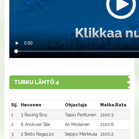
TURKU LÄHTÖ 4
Sij.
Hevonen
Ohjastaja
Matka:Rata
Aika
1
3 Racing Boy
Tapio Perttunen
2100:3
17,6a
2
6 Andover Star
Ari Moilanen
2100:6
17,7a
3
2 Bello Ragazzo
Seppo Markkula
2100:2
18,0