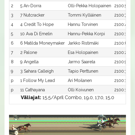
2
5 An-Dorra
Olli-Pekka Holopainen
2100:5
3
7 Nutcracker
Tommi Kylliäinen
2100:7
4
4 Credit To Hope
Hannu Torvinen
2100:4
5
10 Ava Di Emelin
Hannu-Pekka Korpi
2100:10
6
6 Matilda Moneymaker
Jarkko Ristimäki
2100:6
7
2 Palone
Esa Holopainen
2100:2
8
9 Angella
Jarmo Saarela
2100:9
9
3 Sahara Calleigh
Tapio Perttunen
2100:3
p
1 Follow My Lead
Ari Moilanen
2100:1
p
11 Cathayana
Olli Koivunen
2100:11
Väliajat:
15.5/April Combo, 19.0, 17.0, 15.0