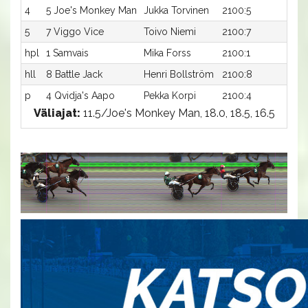
4
5 Joe's Monkey Man
Jukka Torvinen
2100:5
18,0
5
7 Viggo Vice
Toivo Niemi
2100:7
18,1a
hpl
1 Samvais
Mika Forss
2100:1
-a
hll
8 Battle Jack
Henri Bollström
2100:8
-a
p
4 Qvidja's Aapo
Pekka Korpi
2100:4
-a
Väliajat:
11.5/Joe's Monkey Man, 18.0, 18.5, 16.5