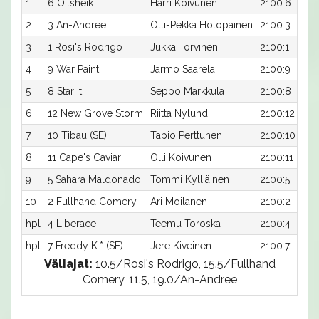
1
6 Oilsheik
Harri Koivunen
2100:6
2
3 An-Andree
Olli-Pekka Holopainen
2100:3
3
1 Rosi's Rodrigo
Jukka Torvinen
2100:1
4
9 War Paint
Jarmo Saarela
2100:9
5
8 Star It
Seppo Markkula
2100:8
6
12 New Grove Storm
Riitta Nylund
2100:12
7
10 Tibau (SE)
Tapio Perttunen
2100:10
8
11 Cape's Caviar
Olli Koivunen
2100:11
9
5 Sahara Maldonado
Tommi Kylliäinen
2100:5
10
2 Fullhand Comery
Ari Moilanen
2100:2
hpl
4 Liberace
Teemu Toroska
2100:4
hpl
7 Freddy K.* (SE)
Jere Kiveinen
2100:7
Väliajat:
10.5/Rosi's Rodrigo, 15.5/Fullhand
Comery, 11.5, 19.0/An-Andree