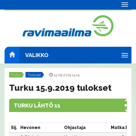
Navig
VALIKKO
Navig
Turku
Tulokset
|
15.09.2019 14:15
Turku 15.9.2019 tulokset
TURKU LÄHTÖ 11
Sij.
Hevonen
Ohjastaja
Matka:Rat