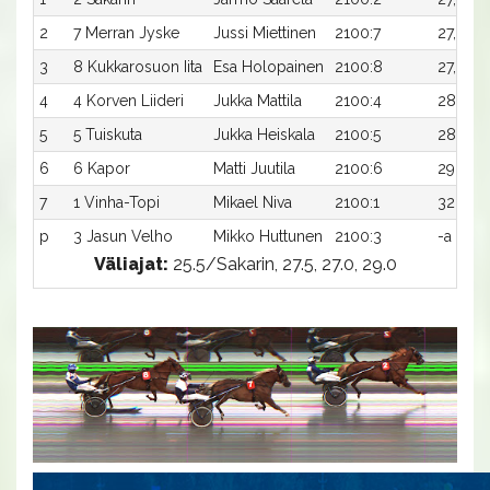
2
7 Merran Jyske
Jussi Miettinen
2100:7
27,6ax
3
8 Kukkarosuon Iita
Esa Holopainen
2100:8
27,8a
4
4 Korven Liideri
Jukka Mattila
2100:4
28,4ax
5
5 Tuiskuta
Jukka Heiskala
2100:5
28,7ax
6
6 Kapor
Matti Juutila
2100:6
29,0a
7
1 Vinha-Topi
Mikael Niva
2100:1
32,1ax
p
3 Jasun Velho
Mikko Huttunen
2100:3
-a
Väliajat:
25.5/Sakarin, 27.5, 27.0, 29.0