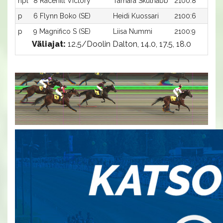
hpl
8 Racehill Victory
Tamara Skutnabb
2100:8
p
6 Flynn Boko (SE)
Heidi Kuossari
2100:6
p
9 Magnifico S (SE)
Liisa Nummi
2100:9
Väliajat:
12.5/Doolin Dalton, 14.0, 17.5, 18.0