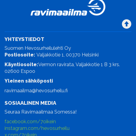
YHTEYSTIEDOT
Suomen Hevosurheilulehti Oy
Postiosoite:
Valjakkotie 1, 00370 Helsinki
Käyntiosoite:
Vermon ravirata, Valjakkotie 1 B 3 krs.
02600 Espoo
Yleinen sähköposti
ravimaailma@hevosurheilu.fi
SOSIAALINEN MEDIA
Seuraa Ravimaailmaa Somessa!
facebook.com/7oikein
instagram.com/hevosurheilu
x.com/7oikein