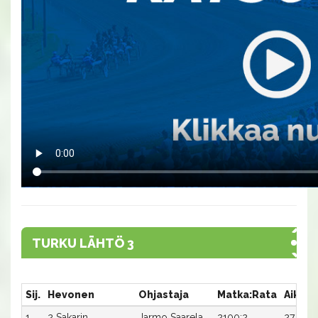
TURKU LÄHTÖ 3
Sij.
Hevonen
Ohjastaja
Matka:Rata
Aika
1
2 Sakarin
Jarmo Saarela
2100:2
27,4a