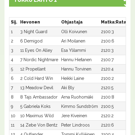
Sij.
Hevonen
Ohjastaja
Matka:Rata
Ai
1
3 Night Guard
Olli Koivunen
2100:3
18,
2
6 Demigod
Ari Moilanen
2100:6
19
3
11 Eyes On Alley
Esa Ylilammi
2120:3
19,
4
7 Nordic Nightmare
Hannu Hietanen
2100:7
19,
5
12 Propellant
Hannu Torvinen
2120:4
19,
6
2 Cold Hard Win
Heikki Laine
2100:2
20
7
13 Meadow Devil
Aki Bly
2120:5
19,
8
8 Tajs Ambassador
Arna Ruohomäki
2100:8
20
9
5 Gabriela Koks
Kimmo Sundström
2100:5
21,
10
10 Maximus Wild
Jere Kiveinen
2120:2
20
11
14 Zebe Von Bentz
Peter Lindroos
2120:6
22
12
4 Outlander
Tommi Kylliäinen
2100:4
28