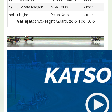
13
9 Sahara Magaria
Mika Forss
2120:1
28
hpl
1 Najim
Pekka Korpi
2100:1
-
Väliajat:
19.0/Night Guard, 20.0, 17.0, 16.0