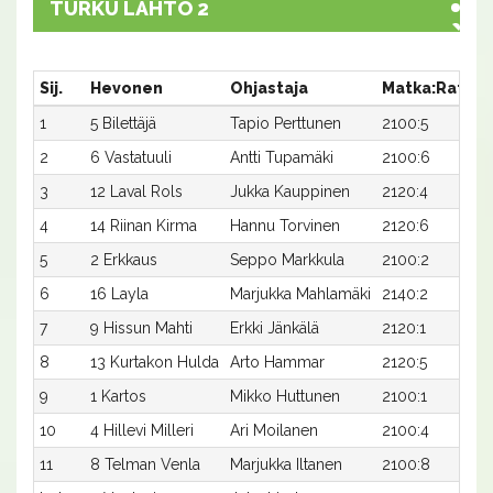
TURKU LÄHTÖ 2
Sij.
Hevonen
Ohjastaja
Matka:Rata
1
5 Bilettäjä
Tapio Perttunen
2100:5
3
2
6 Vastatuuli
Antti Tupamäki
2100:6
3
3
12 Laval Rols
Jukka Kauppinen
2120:4
2
4
14 Riinan Kirma
Hannu Torvinen
2120:6
5
2 Erkkaus
Seppo Markkula
2100:2
3
6
16 Layla
Marjukka Mahlamäki
2140:2
7
9 Hissun Mahti
Erkki Jänkälä
2120:1
3
8
13 Kurtakon Hulda
Arto Hammar
2120:5
3
9
1 Kartos
Mikko Huttunen
2100:1
3
10
4 Hillevi Milleri
Ari Moilanen
2100:4
3
11
8 Telman Venla
Marjukka Iltanen
2100:8
3