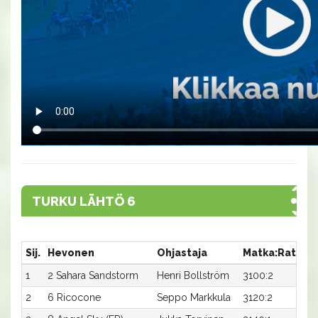
TURKU LÄHTÖ 6
Sij.
Hevonen
Ohjastaja
Matka:Rata
A
1
2 Sahara Sandstorm
Henri Bollström
3100:2
1
2
6 Ricocone
Seppo Markkula
3120:2
1