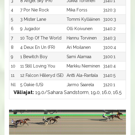
3
8 Angel Sky (FR)
Jukka Torvinen
3140:1
15
4
7 Por Nie Rock
Mika Forss
3120:3
1
5
3 Mister Lane
Tommi Kylliäinen
3100:3
1
6
9 Jugador
Olli Koivunen
3140:2
1
7
10 Top Of The World
Hannu Torvinen
3140:3
1
8
4 Deux En Un (FR)
Ari Moilanen
3100:4
17
9
1 Bewitch Boy
Sami Alamaa
3100:1
17
10
11 Still Loving You
Markku Nieminen
3140:4
17
11
12 Falcon Håleryd (SE)
Antti Ala-Rantala
3140:5
17
hll
5 Oakie (US)
Jarmo Saarela
3120:1
-
Väliajat:
19.0/Sahara Sandstorm, 19.0, 16.0, 16.5