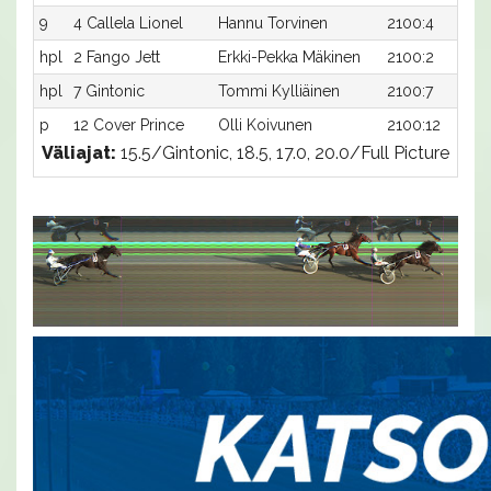
9
4 Callela Lionel
Hannu Torvinen
2100:4
hpl
2 Fango Jett
Erkki-Pekka Mäkinen
2100:2
hpl
7 Gintonic
Tommi Kylliäinen
2100:7
p
12 Cover Prince
Olli Koivunen
2100:12
Väliajat:
15.5/Gintonic, 18.5, 17.0, 20.0/Full Picture