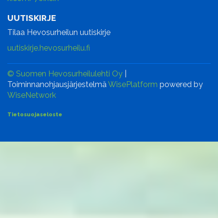
UUTISKIRJE
Tilaa Hevosurheilun uutiskirje
uutiskirje.hevosurheilu.fi
© Suomen Hevosurheilulehti Oy
|
Toiminnanohjausjärjestelmä
WisePlatform
powered by
WiseNetwork
Tietosuojaseloste