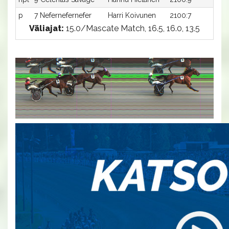
p
7 Nefernefernefer
Harri Koivunen
2100:7
-a
Väliajat:
15.0/Mascate Match, 16.5, 16.0, 13.5