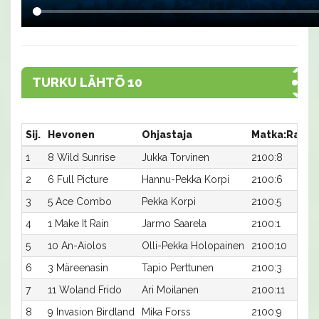
TURKU LÄHTÖ 10
Sij.
Hevonen
Ohjastaja
Matka:Rata
1
8 Wild Sunrise
Jukka Torvinen
2100:8
2
6 Full Picture
Hannu-Pekka Korpi
2100:6
3
5 Ace Combo
Pekka Korpi
2100:5
4
1 Make It Rain
Jarmo Saarela
2100:1
5
10 An-Aiolos
Olli-Pekka Holopainen
2100:10
6
3 Märeenasin
Tapio Perttunen
2100:3
7
11 Woland Frido
Ari Moilanen
2100:11
8
9 Invasion Birdland
Mika Forss
2100:9