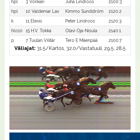
hpl
3 Vonkari
Juha Lindroos
2100:3
-
hpl
10 Valdemar Lax
Kimmo Sundström
2120:2
-
k
11 Elevis
Peter Lindroos
2120:3
-
hlo10
15 H.V. Tokka
Olavi Oja-Nisula
2140:1
3
p
7 Tuulan Vilitär
Tero E Mäenpää
2100:7
-
Väliajat:
31.5/Kartos, 32.0/Vastatuuli, 29.5, 28.5