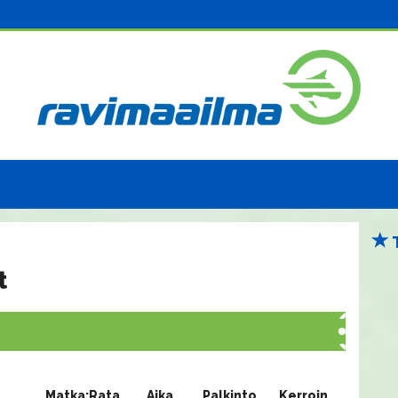
t
Matka:Rata
Aika
Palkinto
Kerroin