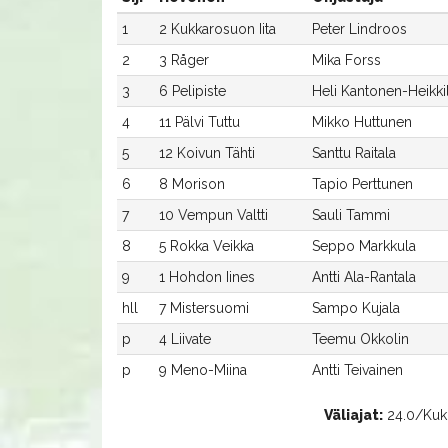
1
2 Kukkarosuon Iita
Peter Lindroos
2
3 Råger
Mika Forss
3
6 Pelipiste
Heli Kantonen-Heikki
4
11 Pälvi Tuttu
Mikko Huttunen
5
12 Koivun Tähti
Santtu Raitala
6
8 Morison
Tapio Perttunen
7
10 Vempun Valtti
Sauli Tammi
8
5 Rokka Veikka
Seppo Markkula
9
1 Hohdon Iines
Antti Ala-Rantala
hll
7 Mistersuomi
Sampo Kujala
p
4 Liivate
Teemu Okkolin
p
9 Meno-Miina
Antti Teivainen
Väliajat:
24.0/Kukka