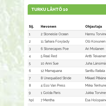
TURKU LÄHTÖ 10
Sij.
Hevonen
Ohjastaja
1
2 Stoneisle Ocean
Hannu Torvin
2
11 Sahara Foxylady
Olli Koivunen
3
6 Stonecapes Poe
Ari Moilanen
4
5 Real Red
Antti Teivaine
5
10 Anni Sue
Juha Länsimä
6
12 Mamajuana
Santtu Raitala
7
8 Unequalled Stride
Mikael Pitkän
8
4 Essi Van Press
Miika Tenhun
9
1 Golda Paris
Jukka Torvin
hpl
7 Mentha
Esa Holopain