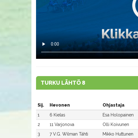
TURKU LÄHTÖ 8
Sij.
Hevonen
Ohjastaja
1
6 Kielas
Esa Holopainen
2
11 Varjonova
Olli Koivunen
3
7 V.G. Wilman Tähti
Mikko Huttunen