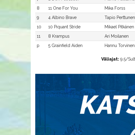
8
11 One For You
Mika Forss
9
4 Albino Brave
Tapio Perttunen
10
10 Piquant Stride
Mikael Pitkänen
11
8 Krampus
Ari Moilanen
p
5 Grainfield Aiden
Hannu Torvinen
Väliajat:
9.5/Sult