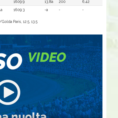
1609:9
13,8a
200
6,42
la
1609:3
-a
-
-
/Golda Paris, 12.5, 13.5