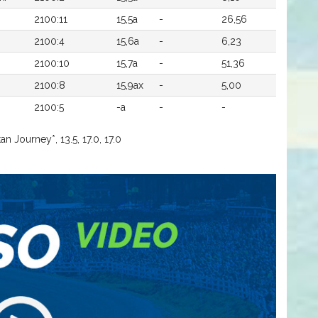
2100:11
15,5a
-
26,56
2100:4
15,6a
-
6,23
2100:10
15,7a
-
51,36
2100:8
15,9ax
-
5,00
2100:5
-a
-
-
an Journey*, 13.5, 17.0, 17.0