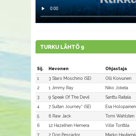
TURKU LÄHTÖ 9
Sij.
Hevonen
Ohjastaja
1
3 Staro Moschino (SE)
Olli Koivunen
2
1 Jimmy Ray
Niko Jokela
3
9 Speak Of The Devil
Santtu Raitala
4
7 Sultan Journey* (SE)
Esa Holopainen
5
6 Raw Jack
Tomi Wahlsten
6
12 Hazelhen Hemera
Ville Tonttila
7
2 Don Pescador
Marko Hautamä