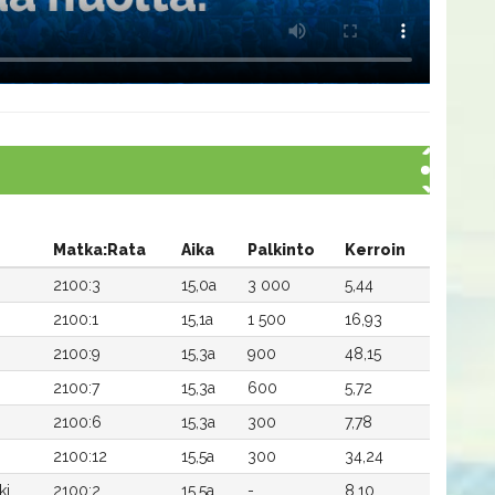
Matka:Rata
Aika
Palkinto
Kerroin
2100:3
15,0a
3 000
5,44
2100:1
15,1a
1 500
16,93
2100:9
15,3a
900
48,15
2100:7
15,3a
600
5,72
2100:6
15,3a
300
7,78
2100:12
15,5a
300
34,24
ki
2100:2
15,5a
-
8,10