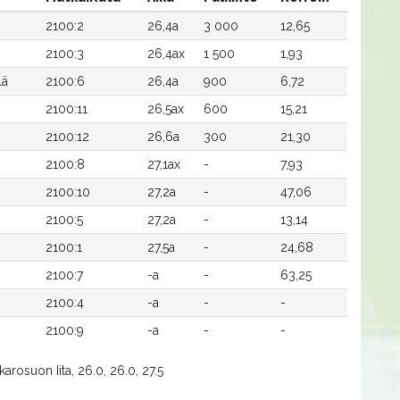
2100:2
26,4a
3 000
12,65
2100:3
26,4ax
1 500
1,93
lä
2100:6
26,4a
900
6,72
2100:11
26,5ax
600
15,21
2100:12
26,6a
300
21,30
2100:8
27,1ax
-
7,93
2100:10
27,2a
-
47,06
2100:5
27,2a
-
13,14
2100:1
27,5a
-
24,68
2100:7
-a
-
63,25
2100:4
-a
-
-
2100:9
-a
-
-
rosuon Iita, 26.0, 26.0, 27.5