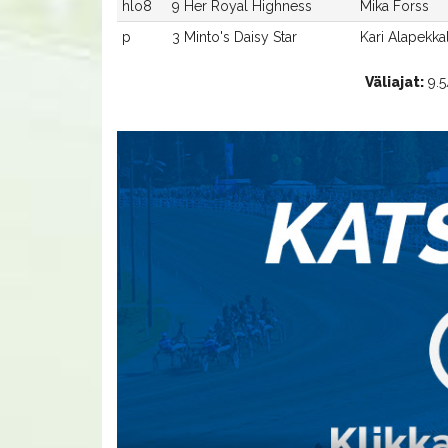
hlo8
9 Her Royal Highness
Mika Forss
p
3 Minto's Daisy Star
Kari Alapekka
Väliajat:
9.5