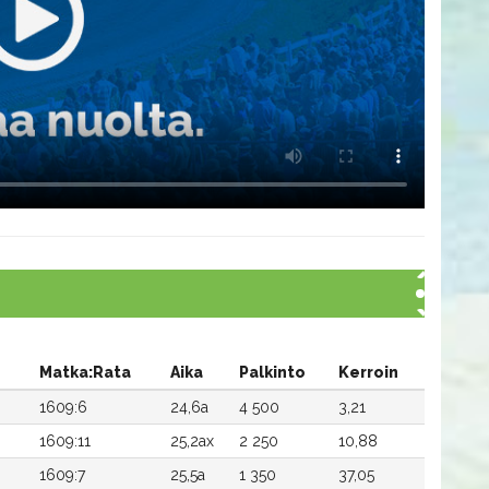
Matka:Rata
Aika
Palkinto
Kerroin
1609:6
24,6a
4 500
3,21
1609:11
25,2ax
2 250
10,88
1609:7
25,5a
1 350
37,05