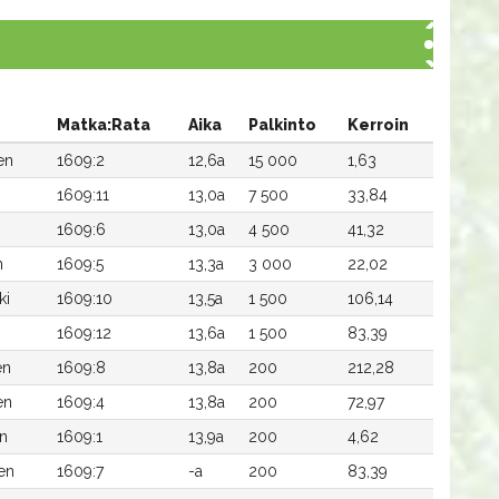
Matka:Rata
Aika
Palkinto
Kerroin
en
1609:2
12,6a
15 000
1,63
1609:11
13,0a
7 500
33,84
1609:6
13,0a
4 500
41,32
n
1609:5
13,3a
3 000
22,02
ki
1609:10
13,5a
1 500
106,14
1609:12
13,6a
1 500
83,39
en
1609:8
13,8a
200
212,28
en
1609:4
13,8a
200
72,97
en
1609:1
13,9a
200
4,62
en
1609:7
-a
200
83,39