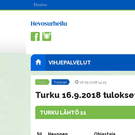
Etusivu
VIHJEPALVELUT
Turku
Tulokset
|
16.09.2018 14:25
Turku 16.9.2018 tulokse
TURKU LÄHTÖ 11
Sij.
Hevonen
Ohjastaja