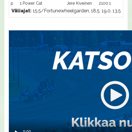
p
1 Power Cat
Jere Kiveinen
2100:1
-a
Väliajat:
15.5/Fortunewheelgarden, 18.5, 19.0, 13.5