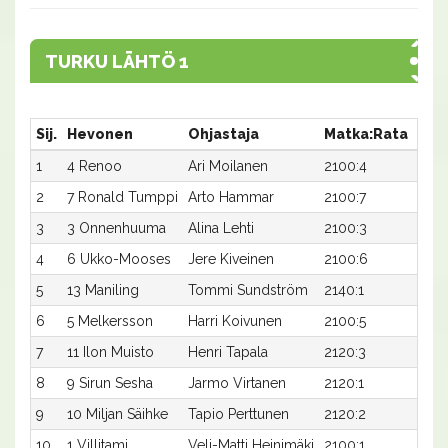
TURKU LÄHTÖ 1
Sij.
Hevonen
Ohjastaja
Matka:Rata
Aika
1
4 Renoo
Ari Moilanen
2100:4
35,8
2
7 Ronald Tumppi
Arto Hammar
2100:7
35,9
3
3 Onnenhuuma
Alina Lehti
2100:3
36,6
4
6 Ukko-Mooses
Jere Kiveinen
2100:6
37,4
5
13 Maniling
Tommi Sundström
2140:1
37,7
6
5 Melkersson
Harri Koivunen
2100:5
40,7
7
11 Ilon Muisto
Henri Tapala
2120:3
40,0
8
9 Sirun Sesha
Jarmo Virtanen
2120:1
40,1
9
10 Miljan Säihke
Tapio Perttunen
2120:2
40,1
10
1 Villitami
Veli-Matti Heinimäki
2100:1
42,3