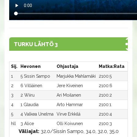
TURKU LÄHTÖ 3
Sij.
Hevonen
Ohjastaja
Matka:Rata
Aika
1
5 Sissin Sampo
Marjukka Mahlamäki
2100:5
33,6
2
6 Villiäinen
Jere Kiveinen
2100:6
34,1
3
2 Wiiru
Ari Moilanen
2100:2
35,3
4
1 Glaudia
Arto Hammar
2100:1
35,7
5
4 Valkea Unelma
Virve Erkkilä
2100:4
36,6
hll
3 Alice
Olli Koivunen
2100:3
-a
Väliajat:
32.0/Sissin Sampo, 34.0, 32.0, 35.0