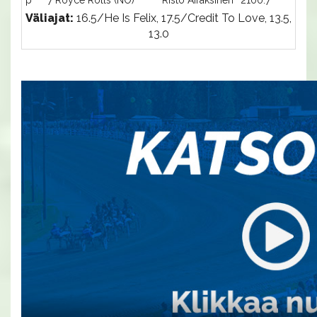
p
7 Royce Rolls (NO)
Risto Airaksinen
2100:7
-a
Väliajat:
16.5/He Is Felix, 17.5/Credit To Love, 13.5,
13.0