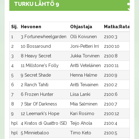
TURKU LÄHTÖ 9
Sij.
Hevonen
Ohjastaja
Matka:Rata
Ai
1
3 Fortunewheelgarden
Olli Koivunen
2100:3
17,
2
10 Bossaround
Joni-Petteri Irri
2100:10
17,
3
8 Heavy Secret
Jukka Torvinen
2100:8
17,
4
11 Millstone's Folly
Antti Veteläinen
2100:11
17,
5
9 Secret Shade
Henna Halme
2100:9
17,
6
2 Ranch Tahiti
Antti Teivainen
2100:2
17,
7
6 Frozen Hunter
Liisa Lanki
2100:6
17,
8
7 Star Of Darkness
Miia Salminen
2100:7
18
9
12 Leemark's Hope
Kari Rosimo
2100:12
19
hpl
4 Kratos di Quattro (SE)
Teijo Ahola
2100:4
-a
hpl
5 Minniebaloo
Timo Keto
2100:5
-a