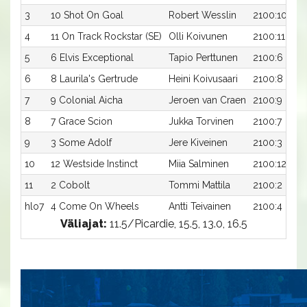
3
10 Shot On Goal
Robert Wesslin
2100:10
4
11 On Track Rockstar (SE)
Olli Koivunen
2100:11
5
6 Elvis Exceptional
Tapio Perttunen
2100:6
6
8 Laurila's Gertrude
Heini Koivusaari
2100:8
7
9 Colonial Aicha
Jeroen van Craen
2100:9
8
7 Grace Scion
Jukka Torvinen
2100:7
9
3 Some Adolf
Jere Kiveinen
2100:3
10
12 Westside Instinct
Miia Salminen
2100:12
11
2 Cobolt
Tommi Mattila
2100:2
hlo7
4 Come On Wheels
Antti Teivainen
2100:4
Väliajat:
11.5/Picardie, 15.5, 13.0, 16.5