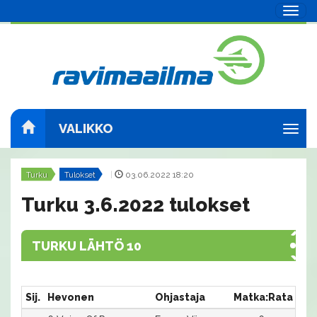
Navig
VALIKKO
Navig
Turku
Tulokset
|
03.06.2022 18:20
Turku 3.6.2022 tulokset
TURKU LÄHTÖ 10
Sij.
Hevonen
Ohjastaja
Matka:Rata
Aik