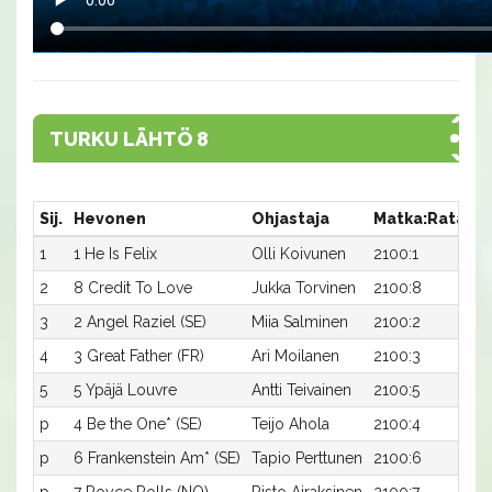
TURKU LÄHTÖ 8
Sij.
Hevonen
Ohjastaja
Matka:Rata
A
1
1 He Is Felix
Olli Koivunen
2100:1
15
2
8 Credit To Love
Jukka Torvinen
2100:8
15
3
2 Angel Raziel (SE)
Miia Salminen
2100:2
15
4
3 Great Father (FR)
Ari Moilanen
2100:3
15
5
5 Ypäjä Louvre
Antti Teivainen
2100:5
16
p
4 Be the One* (SE)
Teijo Ahola
2100:4
-a
p
6 Frankenstein Am* (SE)
Tapio Perttunen
2100:6
-a