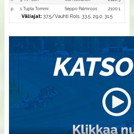
p
1 Tupla Tommi
Seppo Palmroos
2100:1
Väliajat:
37.5/Vauhti Rols, 33.5, 29.0, 31.5