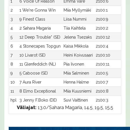
1
6 Voice Of Reason
Emma Väre
2100:6
15,
2
1 We're Gonna Win
Miia Myllymäki
2100:1
15,
3
9 Finest Class
Liisa Nummi
2100:9
15,
4
2 Sahara Magaria
Tiia Kaihtela
2100:2
16,
5
12 Deep Trouble* (SE)
Jelena Tsezaks
2100:12
16,
6
4 Stonecapes Topgun
Kaisa Mikkola
2100:4
16,
7
10 Livarot (SE)
Heini Koivusaari
2100:10
16,
8
11 Glenfeddich (NL)
Piia Iivonen
2100:11
17,1
9
5 Caboose (SE)
Miia Salminen
2100:5
17,5
10
7 Aura River
Henna Halme
2100:7
17,
11
8 Elmo Exceptional
Miia Kuusniemi
2100:8
17,
hpl
3 Jenny F.Boko (DE)
Suvi Vaittinen
2100:3
-a
Väliajat:
13.0/Sahara Magaria, 14.5, 19.5, 15.5