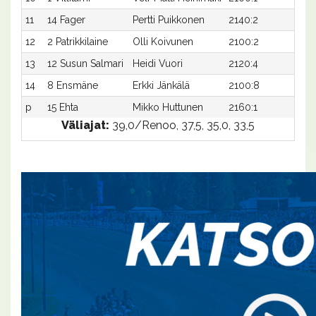
11
14 Fager
Pertti Puikkonen
2140:2
40,7
12
2 Patrikkilaine
Olli Koivunen
2100:2
43,4
13
12 Susun Salmari
Heidi Vuori
2120:4
42,6
14
8 Ensmäne
Erkki Jänkälä
2100:8
43,6
p
15 Ehta
Mikko Huttunen
2160:1
-
Väliajat:
39,0/Renoo, 37,5, 35,0, 33,5