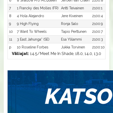
6
8 Shadow Pro McQueen
Jeroen van Craen
2100:8
7
1 Francky des Molles (FR)
Antti Teivainen
2100:1
8
4 Hola Alejandro
Jere Kiveinen
2100:4
9
9 High Flying
Ronja Salo
2100:9
10
7 Want To Wheels
Tapio Perttunen
2100:7
11
3 East Jahunga* (SE)
Esa Ylilammi
2100:3
p
10 Roseline Forbes
Jukka Torvinen
2100:10
Väliajat:
14.5/Meet Me In Shade, 18.0, 14.0, 13.0