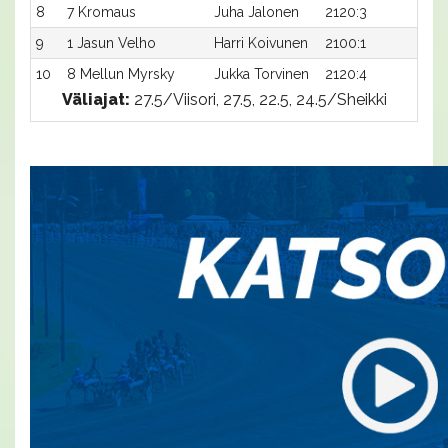
8
7 Kromaus
Juha Jalonen
2120:3
27,1
9
1 Jasun Velho
Harri Koivunen
2100:1
28,1
10
8 Mellun Myrsky
Jukka Torvinen
2120:4
27,5
Väliajat:
27.5/Viisori, 27.5, 22.5, 24.5/Sheikki