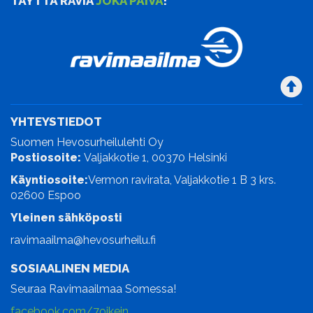
TÄYTTÄ RAVIA
JOKA PÄIVÄ
!
YHTEYSTIEDOT
Suomen Hevosurheilulehti Oy
Postiosoite:
Valjakkotie 1, 00370 Helsinki
Käyntiosoite:
Vermon ravirata, Valjakkotie 1 B 3 krs.
02600 Espoo
Yleinen sähköposti
ravimaailma@hevosurheilu.fi
SOSIAALINEN MEDIA
Seuraa Ravimaailmaa Somessa!
facebook.com/7oikein