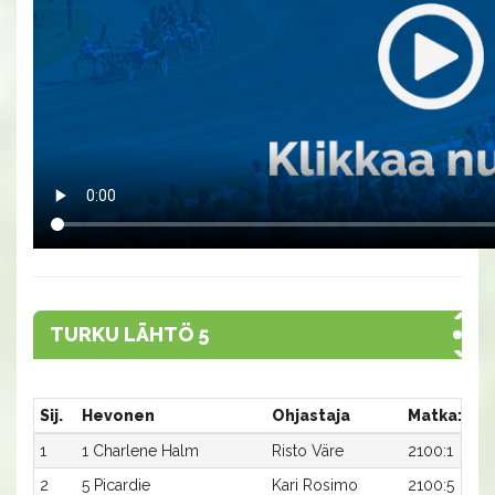
TURKU LÄHTÖ 5
Sij.
Hevonen
Ohjastaja
Matka:Rat
1
1 Charlene Halm
Risto Väre
2100:1
2
5 Picardie
Kari Rosimo
2100:5