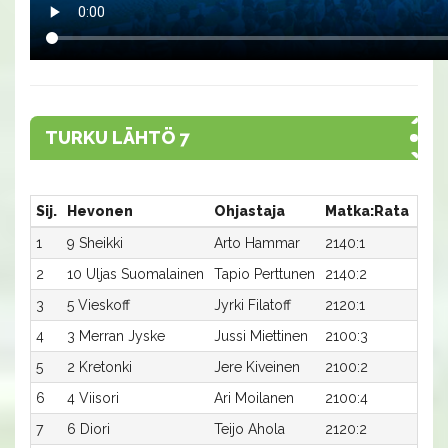
TURKU LÄHTÖ 7
Sij.
Hevonen
Ohjastaja
Matka:Rata
Aik
1
9 Sheikki
Arto Hammar
2140:1
23,4
2
10 Uljas Suomalainen
Tapio Perttunen
2140:2
24,0
3
5 Vieskoff
Jyrki Filatoff
2120:1
24,9
4
3 Merran Jyske
Jussi Miettinen
2100:3
26,3
5
2 Kretonki
Jere Kiveinen
2100:2
26,4
6
4 Viisori
Ari Moilanen
2100:4
26,8
7
6 Diori
Teijo Ahola
2120:2
26,4