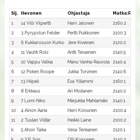
Sij.
Hevonen
Ohjastaja
Matka:Rata
1
14 Villi Vilpertti
Harri Jalonen
2160:2
2
3 Pyrypolun Felder
Pertti Puikkonen
2100:3
3
6 Kukkarosuon Kurko
Jere Kiveinen
2120:2
4
11 Vauhti Rols
Antti Teivainen
2140:5
5
10 Vappu Valkia
Manu Vanha-Rauvola
2140:4
6
12 Poken Roope
Jukka Torvinen
2140:6
7
13 Hiipeli
Esa Ylilammi
2160:1
8
8 Erkkaus
Ari Moilanen
2140:2
9
7 Lumi-Niko
Marjukka Mahlamäki
2140:1
10
4 Ainon Aaria
Harri Koivunen
2100:4
11
2 Tuulan Vilitär
Heikki Laine
2100:2
k
5 Ahon Taika
Vesa Tenkanen
2120:1
k
9 Y.P. Son
Olli Koivunen
2140:3