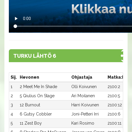
TURKU LÄHTÖ 6
Sij.
Hevonen
Ohjastaja
Matka:Rat
1
2 Meet Me In Shade
Olli Koivunen
2100:2
2
5 Qiulius On Stage
Ari Moilanen
2100:5
3
12 Burnout
Harri Koivunen
2100:12
4
6 Gutsy Cobbler
Joni-Petteri Irri
2100:6
5
11 Zest Boy
Kari Rosimo
2100:11