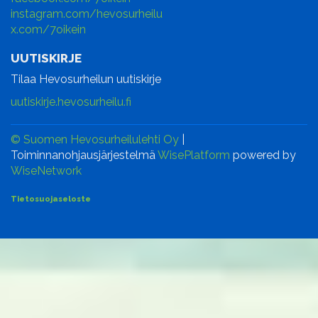
instagram.com/hevosurheilu
x.com/7oikein
UUTISKIRJE
Tilaa Hevosurheilun uutiskirje
uutiskirje.hevosurheilu.fi
© Suomen Hevosurheilulehti Oy
|
Toiminnanohjausjärjestelmä
WisePlatform
powered by
WiseNetwork
Tietosuojaseloste