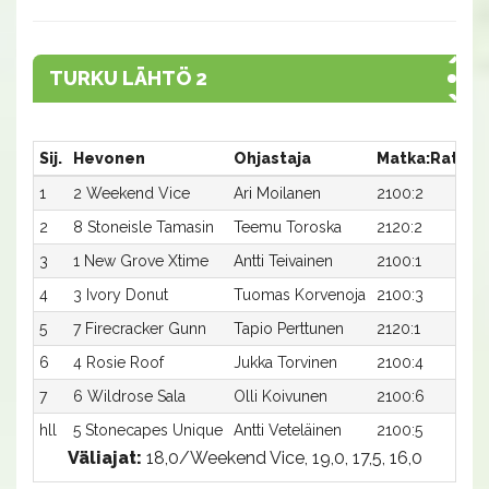
TURKU LÄHTÖ 2
Sij.
Hevonen
Ohjastaja
Matka:Rata
A
1
2 Weekend Vice
Ari Moilanen
2100:2
1
2
8 Stoneisle Tamasin
Teemu Toroska
2120:2
1
3
1 New Grove Xtime
Antti Teivainen
2100:1
1
4
3 Ivory Donut
Tuomas Korvenoja
2100:3
1
5
7 Firecracker Gunn
Tapio Perttunen
2120:1
1
6
4 Rosie Roof
Jukka Torvinen
2100:4
1
7
6 Wildrose Sala
Olli Koivunen
2100:6
1
hll
5 Stonecapes Unique
Antti Veteläinen
2100:5
-
Väliajat:
18,0/Weekend Vice, 19,0, 17,5, 16,0