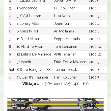
2
9 Callela Leonard
Jukka Torvinen
2100:9
3
1 Vengeance
Olli Koivunen
2100:1
4
3 Ypäjä Hereiam
Ilkka Korpi
2100:3
5
4 Lonely Atlas
Jouni Nummi
2100:4
6
6 Classify Tof
Ari Moilanen
2100:6
7
11 Blind Maker
Seppo Markkula
2100:11
8
10 Hard To Heart
Terri Lehtonen
2100:10
9
12 Batista De Andrade
Antti Teivainen
2100:12
k
5 Lisbeth
Erkki-Pekka Mäkinen
2100:5
hpl
8 Staro Hangover (SE)
Teemu Toroska
2100:8
p
7 Bluehill's Thunder
Harri Koivunen
2100:7
Väliajat:
11.5/Madrid, 12.5, 14.0, 16.0