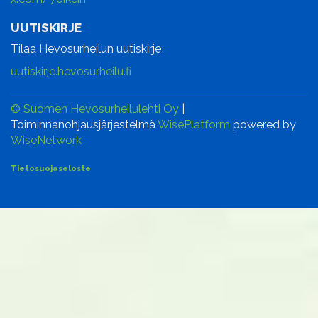
UUTISKIRJE
Tilaa Hevosurheilun uutiskirje
uutiskirje.hevosurheilu.fi
© Suomen Hevosurheilulehti Oy
|
Toiminnanohjausjärjestelmä
WisePlatform
powered by
WiseNetwork
Tietosuojaseloste