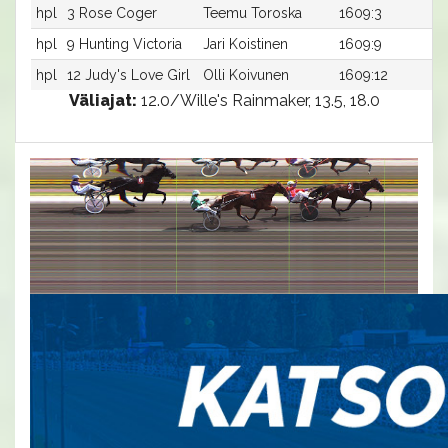
hpl
3 Rose Coger
Teemu Toroska
1609:3
-a
hpl
9 Hunting Victoria
Jari Koistinen
1609:9
-a
hpl
12 Judy's Love Girl
Olli Koivunen
1609:12
-a
Väliajat:
12.0/Wille's Rainmaker, 13.5, 18.0