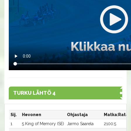
TURKU LÄHTÖ 4
Sij.
Hevonen
Ohjastaja
Matka:Rata
1
5 King of Memory (SE)
Jarmo Saarela
2100:5