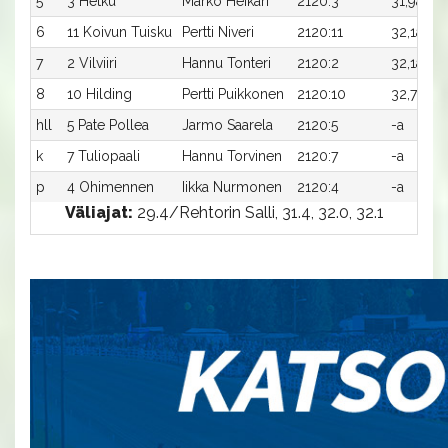
5
3 Hetku
Marko Heikari
2120:3
31,9a
3
6
11 Koivun Tuisku
Pertti Niveri
2120:11
32,1a
-
7
2 Vilviiri
Hannu Tonteri
2120:2
32,1a
-
8
10 Hilding
Pertti Puikkonen
2120:10
32,7a
-
hll
5 Pate Pollea
Jarmo Saarela
2120:5
-a
-
k
7 Tuliopaali
Hannu Torvinen
2120:7
-a
-
p
4 Ohimennen
Iikka Nurmonen
2120:4
-a
-
Väliajat:
29.4/Rehtorin Salli, 31.4, 32.0, 32.1