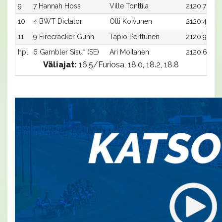
9
7 Hannah Hoss
Ville Tonttila
2120:7
10
4 BWT Dictator
Olli Koivunen
2120:4
11
9 Firecracker Gunn
Tapio Perttunen
2120:9
hpl
6 Gambler Sisu* (SE)
Ari Moilanen
2120:6
Väliajat:
16.5/Furiosa, 18.0, 18.2, 18.8