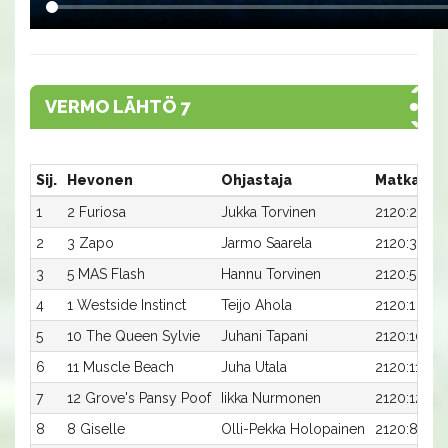
VERMO LÄHTÖ 7
Sij.
Hevonen
Ohjastaja
Matka:Ra
1
2 Furiosa
Jukka Torvinen
2120:2
2
3 Zapo
Jarmo Saarela
2120:3
3
5 MAS Flash
Hannu Torvinen
2120:5
4
1 Westside Instinct
Teijo Ahola
2120:1
5
10 The Queen Sylvie
Juhani Tapani
2120:10
6
11 Muscle Beach
Juha Utala
2120:11
7
12 Grove's Pansy Poof
Iikka Nurmonen
2120:12
8
8 Giselle
Olli-Pekka Holopainen
2120:8