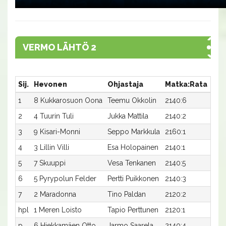
VERMO LÄHTÖ 2
Sij.
Hevonen
Ohjastaja
Matka:Rata
Aik
1
8 Kukkarosuon Oona
Teemu Okkolin
2140:6
35,8
2
4 Tuurin Tuli
Jukka Mattila
2140:2
36,
3
9 Kisari-Monni
Seppo Markkula
2160:1
35,1
4
3 Lillin Villi
Esa Holopainen
2140:1
36,
5
7 Skuuppi
Vesa Tenkanen
2140:5
36,
6
5 Pyrypolun Felder
Pertti Puikkonen
2140:3
37,7
7
2 Maradonna
Tino Paldan
2120:2
42,5
hpl
1 Meren Loisto
Tapio Perttunen
2120:1
-
p
6 Hiekkamäen Otto
Jarmo Saarela
2140:4
-