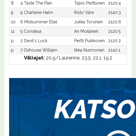
8
4 Taste The Pain
Tapio Perttunen
2120:4
9
9 Charlene Halm
Risto Väre
2140:3
10
6 Midsummer Eliel
Jukka Torvinen
2120:6
11
5 Condesa
Ari Moilanen
2120:5
p
2 Devil's Luck
Pertti Puikkonen
2120:2
p
7 Oxhouse William
Iikka Nurmonen
2140:1
Väliajat:
20.9/Laurenne, 23.5, 22.1, 19.2