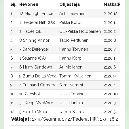
Sij.
Hevonen
Ohjastaja
Matka:Rata
1
12 Midnight Prince
Antti Teivainen
2120:12
2
11 Federal Hill* (US)
Pekka Korpi
2120:11
3
2 Hades (SE)
Olli-Pekka Holopainen
2120:2
4
8 Shining Armor
Tapio Perttunen
2120:8
5
7 Dark Defender
Hannu Torvinen
2120:7
6
1 Selanne (CA)
Hannu Korpi
2120:1
7
6 Hurry Sundown
Ari Moilanen
2120:6
8
9 Zumu De La Vega
Tommi Kylliäinen
2120:9
9
4 Fullhand Comery
Sami Nummi
2120:4
10
10 Cacshot
Jukka Torvinen
2120:10
11
3 I Keep My Word
Jukka Lintula
2120:3
12
5 Flex To Wheels
Jarmo Saarela
2120:5
Väliajat:
13.4/Selanne, 17.2/Federal Hill*, 17.5, 18.2