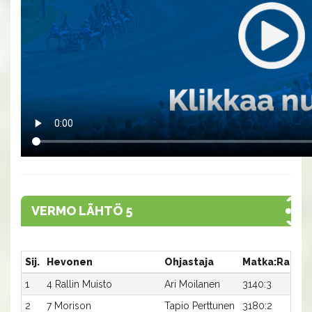
VERMO LÄHTÖ 5
Sij.
Hevonen
Ohjastaja
Matka:Rata
1
4 Rallin Muisto
Ari Moilanen
3140:3
2
7 Morison
Tapio Perttunen
3180:2