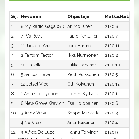
Sij.
Hevonen
Ohjastaja
Matka:Rata
Ai
1
8 My Radio Gaga (SE)
Ari Moilanen
2120:8
18
2
7 Pt's Revit
Tapio Perttunen
2120:7
18
3
11 Jackpot Aria
Jere Hurme
2120:11
19
4
2 Fantom Factor
Iikka Nurmonen
2120:2
19
5
10 Hazella
Jukka Torvinen
2120:10
19
6
5 Santos Brave
Pertti Puikkonen
2120:5
19
7
12 Jetset Vice
Olli Koivunen
2120:12
19
8
1 Amazing Tycoon
Tommi Kylliäinen
2120:1
19
9
6 New Grove Waylon
Esa Holopainen
2120:6
19
10
3 Andy Velvet
Seppo Markkula
2120:3
19
11
4 No Vice
Antti Teivainen
2120:4
20
12
9 Alfred De Luze
Hannu Torvinen
2120:9
20