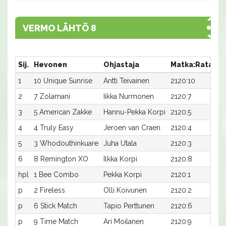
VERMO LÄHTÖ 8
Sij.
Hevonen
Ohjastaja
Matka:Rata
Ai
1
10 Unique Sunrise
Antti Teivainen
2120:10
17
2
7 Zolamani
Iikka Nurmonen
2120:7
17
3
5 American Zakke
Hannu-Pekka Korpi
2120:5
17
4
4 Truly Easy
Jeroen van Craen
2120:4
18
5
3 Whodouthinkuare
Juha Utala
2120:3
18
6
8 Remington XO
Ilkka Korpi
2120:8
19
hpl
1 Bee Combo
Pekka Korpi
2120:1
-a
p
2 Fireless
Olli Koivunen
2120:2
-a
p
6 Stick Match
Tapio Perttunen
2120:6
-a
p
9 Time Match
Ari Moilanen
2120:9
-a