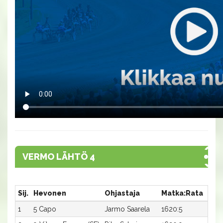
VERMO LÄHTÖ 4
Sij.
Hevonen
Ohjastaja
Matka:Rata
Aika
1
5 Capo
Jarmo Saarela
1620:5
15,7a