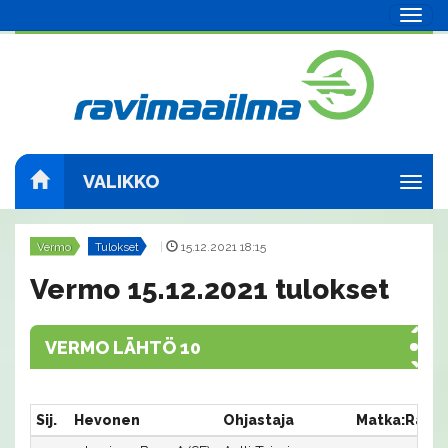
Navig
VALIKKO
Navig
Vermo
Tulokset
|
15.12.2021 18:15
Vermo 15.12.2021 tulokset
VERMO LÄHTÖ 10
Sij.
Hevonen
Ohjastaja
Matka:Rata