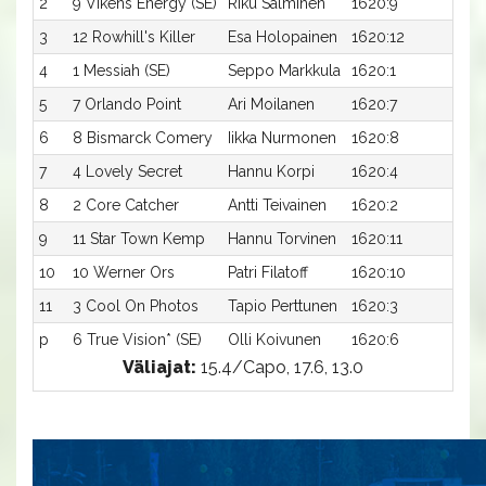
2
9 Vikens Energy (SE)
Riku Salminen
1620:9
16,1
3
12 Rowhill's Killer
Esa Holopainen
1620:12
16,2
4
1 Messiah (SE)
Seppo Markkula
1620:1
16,5
5
7 Orlando Point
Ari Moilanen
1620:7
16,6
6
8 Bismarck Comery
Iikka Nurmonen
1620:8
16,7
7
4 Lovely Secret
Hannu Korpi
1620:4
16,7
8
2 Core Catcher
Antti Teivainen
1620:2
16,9
9
11 Star Town Kemp
Hannu Torvinen
1620:11
16,9
10
10 Werner Ors
Patri Filatoff
1620:10
17,0
11
3 Cool On Photos
Tapio Perttunen
1620:3
17,0
p
6 True Vision* (SE)
Olli Koivunen
1620:6
-a
Väliajat:
15.4/Capo, 17.6, 13.0