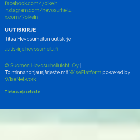
facebook.com/7oikein
instagram.com/hevosurheilu
x.com/7oikein
UUTISKIRJE
Tilaa Hevosurheilun uutiskirje
uutiskirje.hevosurheilu.fi
© Suomen Hevosurheilulehti Oy
|
Toiminnanohjausjärjestelmä
WisePlatform
powered by
WiseNetwork
Tietosuojaseloste