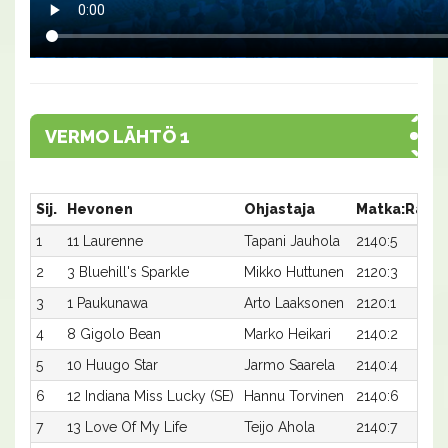
VERMO LÄHTÖ 1
Sij.
Hevonen
Ohjastaja
Matka:Rata
1
11 Laurenne
Tapani Jauhola
2140:5
2
3 Bluehill's Sparkle
Mikko Huttunen
2120:3
3
1 Paukunawa
Arto Laaksonen
2120:1
4
8 Gigolo Bean
Marko Heikari
2140:2
5
10 Huugo Star
Jarmo Saarela
2140:4
6
12 Indiana Miss Lucky (SE)
Hannu Torvinen
2140:6
7
13 Love Of My Life
Teijo Ahola
2140:7