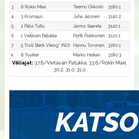
3
6 Rokin Maxi
Teemu Okkolin
3180:1
4
3 Kromaus
Juha Jalonen
3140:2
5
2 Pälvi Tuttu
Jarmo Saarela
3140:1
6
1 Vietävän Patukka
Pertti Puikkonen
3120:1
7
5 Troll Sterk Viking* (NO)
Hannu Torvinen
3160:1
k
8 Tuviker
Marko Heikari
3180:3
-
Väliajat:
37.6/Vietävän Patukka, 33.6/Rokin Maxi,
30.2, 31.0, 31.0