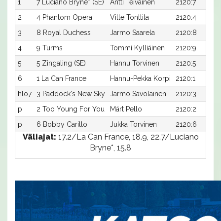
1
7 Luciano Bryne* (SE)
Antti Teivainen
2120:7
2
4 Phantom Opera
Ville Tonttila
2120:4
3
8 Royal Duchess
Jarmo Saarela
2120:8
4
9 Turms
Tommi Kylliäinen
2120:9
5
5 Zingaling (SE)
Hannu Torvinen
2120:5
6
1 La Can France
Hannu-Pekka Korpi
2120:1
hlo7
3 Paddock's New Sky
Jarmo Savolainen
2120:3
p
2 Too Young For You
Märt Pello
2120:2
p
6 Bobby Carillo
Jukka Torvinen
2120:6
Väliajat:
17.2/La Can France, 18.9, 22.7/Luciano
Bryne*, 15.8