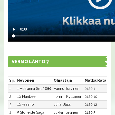
VERMO LÄHTÖ 7
Sij.
Hevonen
Ohjastaja
Matka:Rata
Aik
1
1 Hosianna Sisu* (SE)
Hannu Torvinen
2120:1
15,
2
10 Planbee
Tommi Kylliäinen
2120:10
15,1
3
12 Fazimo
Juha Utala
2120:12
15,
4
5 Stoneisle Saga
Jukka Torvinen
2120:5
15,