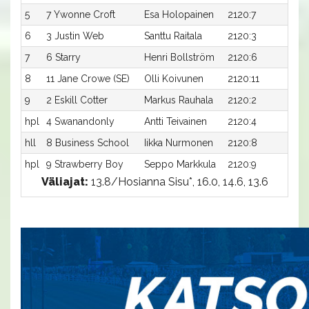
5
7 Ywonne Croft
Esa Holopainen
2120:7
15,7
6
3 Justin Web
Santtu Raitala
2120:3
15,7
7
6 Starry
Henri Bollström
2120:6
15,7
8
11 Jane Crowe (SE)
Olli Koivunen
2120:11
16,
9
2 Eskill Cotter
Markus Rauhala
2120:2
16,
hpl
4 Swanandonly
Antti Teivainen
2120:4
-a
hll
8 Business School
Iikka Nurmonen
2120:8
-a
hpl
9 Strawberry Boy
Seppo Markkula
2120:9
-a
Väliajat:
13.8/Hosianna Sisu*, 16.0, 14.6, 13.6