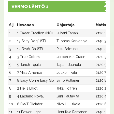
VERMO LÄHTÖ 1
Sij.
Hevonen
Ohjastaja
Matka:Ra
1
1 Caviar Creation (NO)
Juhani Tapani
2120:1
2
13 Salty Dog* (SE)
Tuomas Korvenoja
2140:3
3
12 Favör Då (SE)
Riku Salminen
2140:2
4
3 True Colors
Jeroen van Craen
2120:3
5
5 Ranch Tquila
Tapani Jauhola
2120:5
6
7 Miss America
Jouko Inkala
2120:7
7
8 Easy Come Easy Go
Simo Pöllänen
2120:8
8
2 He Is Elliot
Ilkka Hoffren
2120:2
9
4 Lapland Royal
Jani Hautaviita
2120:4
10
6 BWT Dictator
Niko Huuskola
2120:6
11
11 Power Light
Henriikka Rantanen
2140:1