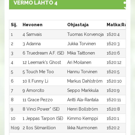
VERMO LÄHTÖ 4
Sij.
Hevonen
Ohjastaja
Matka:Rata
1
4 Samvais
Tuomas Korvenoja
1620:4
2
3 Adanna
Jukka Torvinen
1620:3
3
6 Truedream A.F. (SE)
Mika Taittonen
1620:6
4
12 Leemark's Ghost
Ari Moilanen
1620:12
5
5 Touch Me Too
Hannu Torvinen
1620:5
6
10 Il Funny Li
Markus Dahlström
1620:10
7
9 Amorcito
Seppo Markkula
1620:9
8
11 Grace Pezzo
Antti Ala-Rantala
1620:11
9
8 Vinci Power* (SE)
Henri Bollström
1620:8
10
1 Jeppas Tarpon (SE)
Kimmo Kemppi
1620:1
hlo9
2 Ilos Silmarillion
Iikka Nurmonen
1620:2