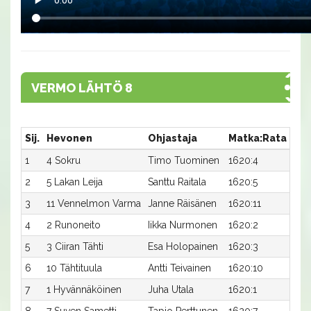
VERMO LÄHTÖ 8
Sij.
Hevonen
Ohjastaja
Matka:Rata
Aik
1
4 Sokru
Timo Tuominen
1620:4
22,
2
5 Lakan Leija
Santtu Raitala
1620:5
22,
3
11 Vennelmon Varma
Janne Räisänen
1620:11
22,
4
2 Runoneito
Iikka Nurmonen
1620:2
22,
5
3 Ciiran Tähti
Esa Holopainen
1620:3
23,
6
10 Tähtituula
Antti Teivainen
1620:10
23,
7
1 Hyvännäköinen
Juha Utala
1620:1
23,