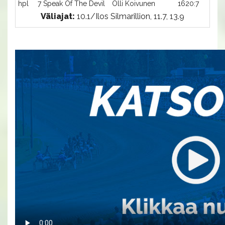
hpl
7 Speak Of The Devil
Olli Koivunen
1620:7
Väliajat:
10.1/Ilos Silmarillion, 11.7, 13.9