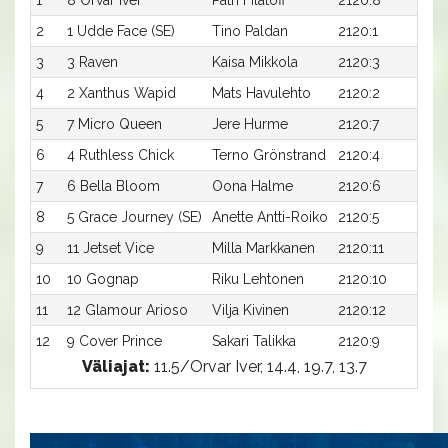
2
1 Udde Face (SE)
Tino Paldan
2120:1
15
3
3 Raven
Kaisa Mikkola
2120:3
15
4
2 Xanthus Wapid
Mats Havulehto
2120:2
15
5
7 Micro Queen
Jere Hurme
2120:7
15
6
4 Ruthless Chick
Terno Grönstrand
2120:4
15
7
6 Bella Bloom
Oona Halme
2120:6
15
8
5 Grace Journey (SE)
Anette Antti-Roiko
2120:5
16
9
11 Jetset Vice
Milla Markkanen
2120:11
16
10
10 Gognap
Riku Lehtonen
2120:10
16
11
12 Glamour Arioso
Vilja Kivinen
2120:12
16
12
9 Cover Prince
Sakari Talikka
2120:9
16
Väliajat:
11.5/Orvar Iver, 14.4, 19.7, 13.7