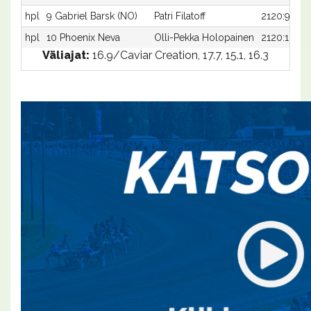
hpl
9 Gabriel Barsk (NO)
Patri Filatoff
2120:9
hpl
10 Phoenix Neva
Olli-Pekka Holopainen
2120:10
Väliajat:
16.9/Caviar Creation, 17.7, 15.1, 16.3