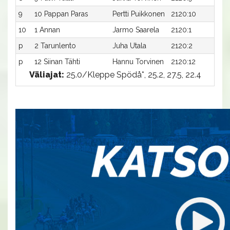
9
10 Pappan Paras
Pertti Puikkonen
2120:10
26,
10
1 Annan
Jarmo Saarela
2120:1
28,
p
2 Tarunlento
Juha Utala
2120:2
-a
p
12 Siinan Tähti
Hannu Torvinen
2120:12
-a
Väliajat:
25.0/Kleppe Spödå*, 25.2, 27.5, 22.4