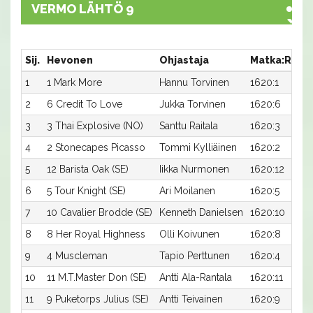
VERMO LÄHTÖ 9
Sij.
Hevonen
Ohjastaja
Matka:Rata
1
1 Mark More
Hannu Torvinen
1620:1
2
6 Credit To Love
Jukka Torvinen
1620:6
3
3 Thai Explosive (NO)
Santtu Raitala
1620:3
4
2 Stonecapes Picasso
Tommi Kylliäinen
1620:2
5
12 Barista Oak (SE)
Iikka Nurmonen
1620:12
6
5 Tour Knight (SE)
Ari Moilanen
1620:5
7
10 Cavalier Brodde (SE)
Kenneth Danielsen
1620:10
8
8 Her Royal Highness
Olli Koivunen
1620:8
9
4 Muscleman
Tapio Perttunen
1620:4
10
11 M.T.Master Don (SE)
Antti Ala-Rantala
1620:11
11
9 Puketorps Julius (SE)
Antti Teivainen
1620:9