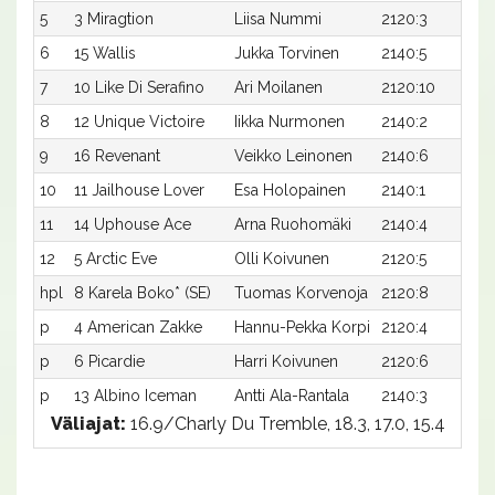
5
3 Miragtion
Liisa Nummi
2120:3
1
6
15 Wallis
Jukka Torvinen
2140:5
1
7
10 Like Di Serafino
Ari Moilanen
2120:10
1
8
12 Unique Victoire
Iikka Nurmonen
2140:2
1
9
16 Revenant
Veikko Leinonen
2140:6
1
10
11 Jailhouse Lover
Esa Holopainen
2140:1
1
11
14 Uphouse Ace
Arna Ruohomäki
2140:4
1
12
5 Arctic Eve
Olli Koivunen
2120:5
1
hpl
8 Karela Boko* (SE)
Tuomas Korvenoja
2120:8
-
p
4 American Zakke
Hannu-Pekka Korpi
2120:4
-
p
6 Picardie
Harri Koivunen
2120:6
-
p
13 Albino Iceman
Antti Ala-Rantala
2140:3
-
Väliajat:
16.9/Charly Du Tremble, 18.3, 17.0, 15.4