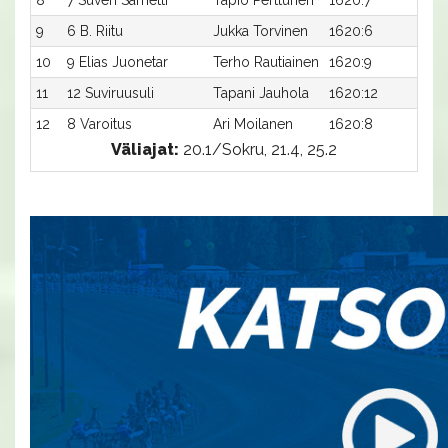
8
7 Suven Sametti
Tapio Perttunen
1620:7
23,
9
6 B. Riitu
Jukka Torvinen
1620:6
24,
10
9 Elias Juonetar
Terho Rautiainen
1620:9
24,
11
12 Suviruusuli
Tapani Jauhola
1620:12
25,
12
8 Varoitus
Ari Moilanen
1620:8
26,
Väliajat:
20.1/Sokru, 21.4, 25.2