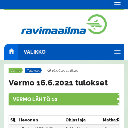
Navig
VALIKKO
Navig
Vermo
Tulokset
|
16.06.2021 18:20
Vermo 16.6.2021 tulokset
VERMO LÄHTÖ 10
Sij.
Hevonen
Ohjastaja
Matka:Rata