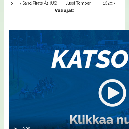
p
7 Sand Pirate Ås (US)
Jussi Tomperi
1620:7
Väliajat: