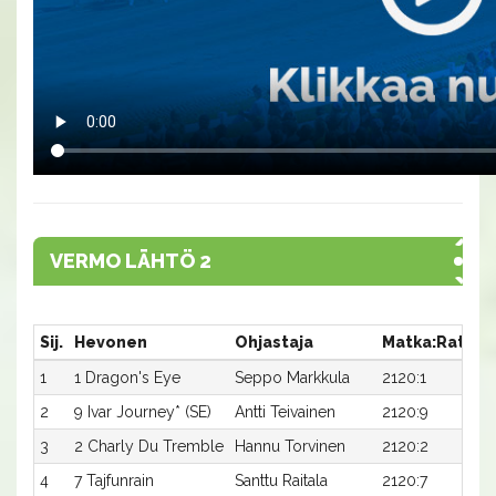
VERMO LÄHTÖ 2
Sij.
Hevonen
Ohjastaja
Matka:Rata
A
1
1 Dragon's Eye
Seppo Markkula
2120:1
1
2
9 Ivar Journey* (SE)
Antti Teivainen
2120:9
1
3
2 Charly Du Tremble
Hannu Torvinen
2120:2
1
4
7 Tajfunrain
Santtu Raitala
2120:7
1