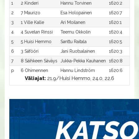
1
2 Kinderi
Hannu Torvinen
1620:2
2
7 Maurizo
Esa Holopainen
1620:7
3
1 Ville Kalle
Ari Moilanen
1620:1
4
4 Suvelan Rinssi
Teemu Okkolin
1620:4
5
5 Huisi Hemmo
Santtu Raitala
1620:5
6
3 Säfööri
Jani Ruotsalainen
1620:3
7
8 Säihkeen Säväys
Jukka-Pekka Kauhanen
1620:8
p
6 Ohimennen
Hannu Lindström
1620:6
Väliajat:
21.9/Huisi Hemmo, 24.0, 22.6