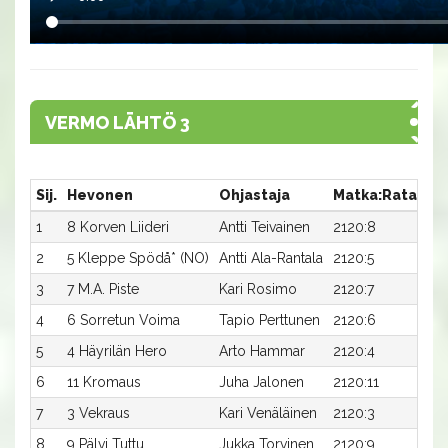
VERMO LÄHTÖ 3
Sij.
Hevonen
Ohjastaja
Matka:Rata
Ai
1
8 Korven Liideri
Antti Teivainen
2120:8
25,
2
5 Kleppe Spödå* (NO)
Antti Ala-Rantala
2120:5
25,
3
7 M.A. Piste
Kari Rosimo
2120:7
25,
4
6 Sorretun Voima
Tapio Perttunen
2120:6
25,
5
4 Häyrilän Hero
Arto Hammar
2120:4
25,
6
11 Kromaus
Juha Jalonen
2120:11
25,
7
3 Vekraus
Kari Venäläinen
2120:3
25,
8
9 Pälvi Tuttu
Jukka Torvinen
2120:9
26