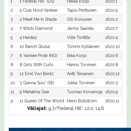
1
1 Federal Hill* (US)
Pekka Korpi
1620:1
2
5 Club Nord Yankee
Tapio Perttunen
1620:5
3
2 Meet Me In Shade
Olli Koivunen
1620:2
4
7 Wilds Diamond
Jarmo Saarela
1620:7
5
4 Haldiaz
Ville Tonttila
1620:4
6
10 Ranch Qluisa
Tommi Kylliäinen
1620:10
7
6 Yankee Pride (NO)
Ilkka Korpi
1620:6
8
8 Girls With Curls
Hannu Torvinen
1620:8
9
12 Emil Von Bentz
Antti Teivainen
1620:12
10
3 Gianna Sisu* (SE)
Jukka Torvinen
1620:3
11
9 Mahatma Gee
Tuomas Korvenoja
1620:9
p
11 Queen Of The World
Henri Bollström
1620:11
Väliajat:
9.7/Federal Hill*, 12.0, 14.6