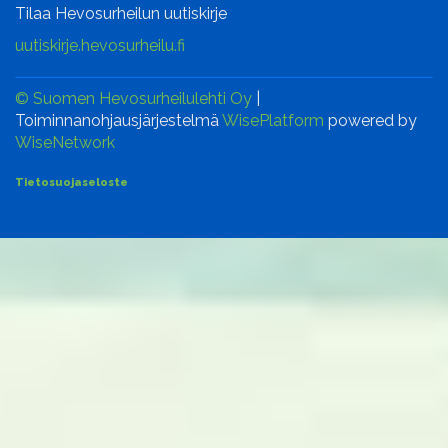
Tilaa Hevosurheilun uutiskirje
uutiskirje.hevosurheilu.fi
© Suomen Hevosurheilulehti Oy
|
Toiminnanohjausjärjestelmä
WisePlatform
powered by
WiseNetwork
Tietosuojaseloste