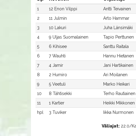
1
12 Enon Vilppi
Antti Teivainen
2
11 Julmin
Arto Hammar
3
10 Lakuri
Juha Länsimäki
4
9 Uljas Suomalainen
Tapio Perttunen
5
6 Kihisee
Santtu Raitala
6
7 Wauhti
Hannu Hietanen
7
4 Jamir
Jani Hartikainen
8
2 Humiro
Ari Moilanen
9
5 Veetuli
Marko Heikari
10
8 Tähtisekki
Terho Rautiainen
11
1 Kartier
Heikki Mikkonen
hpl
3 Tuviker
Iikka Nurmonen
Väliajat:
22.0/Kar