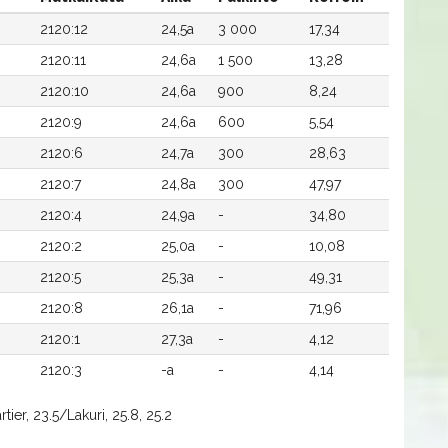
2120:12
24,5a
3 000
17,34
2120:11
24,6a
1 500
13,28
2120:10
24,6a
900
8,24
2120:9
24,6a
600
5,54
2120:6
24,7a
300
28,63
2120:7
24,8a
300
47,97
2120:4
24,9a
-
34,80
2120:2
25,0a
-
10,08
2120:5
25,3a
-
49,31
2120:8
26,1a
-
71,96
2120:1
27,3a
-
4,12
2120:3
-a
-
4,14
tier, 23.5/Lakuri, 25.8, 25.2