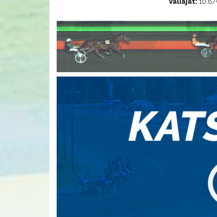
Väliajat:
10.6/C