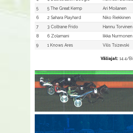
5
5 The Great Kemp
Ari Moilanen
6
2 Sahara Playhard
Niko Riekkinen
7
3 Coltrane Frido
Hannu Torvinen
8
6 Zolamani
Iikka Nurmonen
9
1 Knows Ares
Vilis Tsizevski
Väliajat:
14.4/Bir