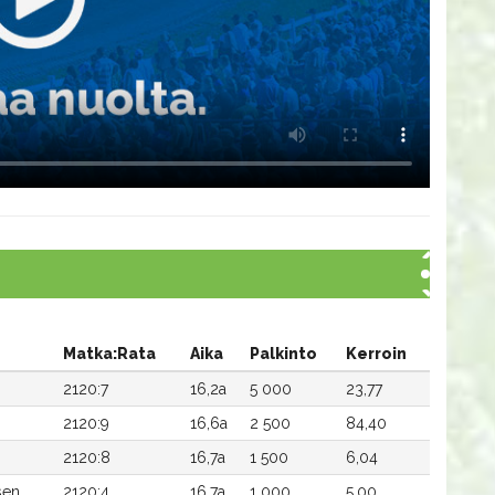
Matka:Rata
Aika
Palkinto
Kerroin
2120:7
16,2a
5 000
23,77
2120:9
16,6a
2 500
84,40
2120:8
16,7a
1 500
6,04
sen
2120:4
16,7a
1 000
5,00