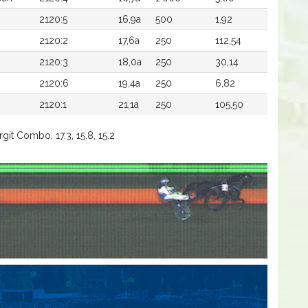
2120:5
16,9a
500
1,92
2120:2
17,6a
250
112,54
2120:3
18,0a
250
30,14
2120:6
19,4a
250
6,82
2120:1
21,1a
250
105,50
git Combo, 17.3, 15.8, 15.2