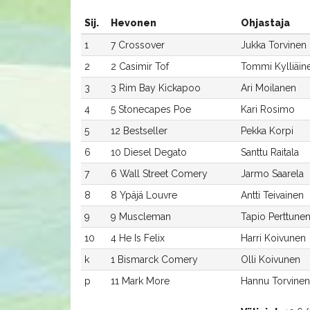
Sij.
Hevonen
Ohjastaja
1
7 Crossover
Jukka Torvinen
2
2 Casimir Tof
Tommi Kylliäin
3
3 Rim Bay Kickapoo
Ari Moilanen
4
5 Stonecapes Poe
Kari Rosimo
5
12 Bestseller
Pekka Korpi
6
10 Diesel Degato
Santtu Raitala
7
6 Wall Street Comery
Jarmo Saarela
8
8 Ypäjä Louvre
Antti Teivainen
9
9 Muscleman
Tapio Perttune
10
4 He Is Felix
Harri Koivunen
k
1 Bismarck Comery
Olli Koivunen
p
11 Mark More
Hannu Torvinen