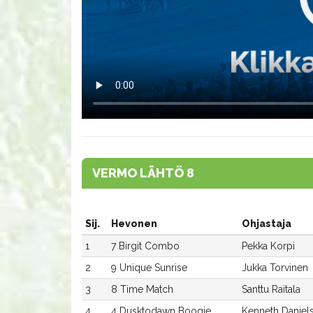
VERMO LÄHTÖ 8
Sij.
Hevonen
Ohjastaja
1
7 Birgit Combo
Pekka Korpi
2
9 Unique Sunrise
Jukka Torvinen
3
8 Time Match
Santtu Raitala
4
4 Dusktodawn Boogie
Kenneth Daniel