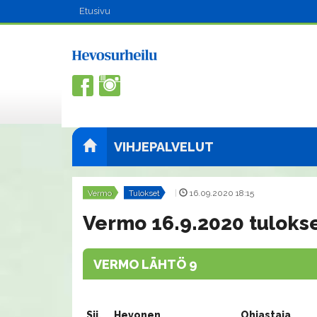
Etusivu
VIHJEPALVELUT
Vermo
Tulokset
|
16.09.2020 18:15
Vermo 16.9.2020 tuloks
VERMO LÄHTÖ 9
Sij.
Hevonen
Ohjastaja