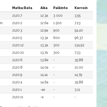
Matka:Rata
Aika
Palkinto
Kerroin
2120:7
12,3a
3 000
3,55
en
2120:2
12,6a
1 500
7,23
2120:3
12,9a
900
54,40
2120:5
13,3a
600
96,37
2120:12
13,3a
300
134,92
2120:10
13,7a
300
7,33
2120:6
13,8a
-
35,88
2120:8
14,0a
-
10,00
n
2120:9
14,1a
-
14,79
2120:4
14,6a
-
35,88
2120:1
-ax
-
3,11
2120:11
-a
-
-