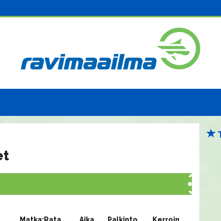
et
Matka:Rata
Aika
Palkinto
Kerroin