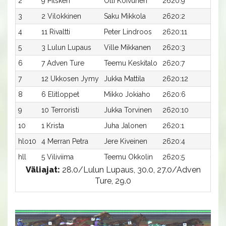
2
9 Pilskeri
Olli Koivunen
2620:9
28,9
3
2 Vilokkinen
Saku Mikkola
2620:2
29,0
4
11 Rivaltti
Peter Lindroos
2620:11
29,0
5
3 Lulun Lupaus
Ville Mikkanen
2620:3
29,0
6
7 Adven Ture
Teemu Keskitalo
2620:7
29,1a
7
12 Ukkosen Jymy
Jukka Mattila
2620:12
29,2
8
6 Elitloppet
Mikko Jokiaho
2620:6
29,9
9
10 Terroristi
Jukka Torvinen
2620:10
30,0
10
1 Krista
Juha Jalonen
2620:1
30,7
hlo10
4 Merran Petra
Jere Kiveinen
2620:4
30,1
hll
5 Viliviima
Teemu Okkolin
2620:5
-a
Väliajat:
28.0/Lulun Lupaus, 30.0, 27.0/Adven
Ture, 29.0