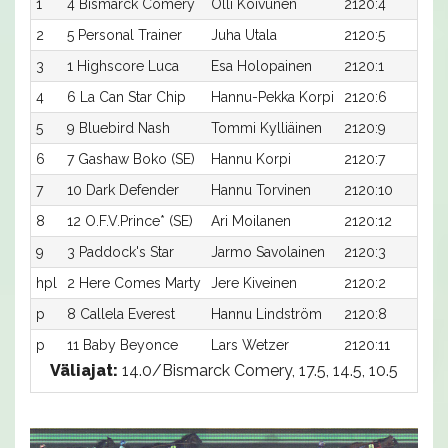
1
4 Bismarck Comery
Olli Koivunen
2120:4
1
2
5 Personal Trainer
Juha Utala
2120:5
1
3
1 Highscore Luca
Esa Holopainen
2120:1
1
4
6 La Can Star Chip
Hannu-Pekka Korpi
2120:6
1
5
9 Bluebird Nash
Tommi Kylliäinen
2120:9
1
6
7 Gashaw Boko (SE)
Hannu Korpi
2120:7
1
7
10 Dark Defender
Hannu Torvinen
2120:10
1
8
12 O.F.V.Prince* (SE)
Ari Moilanen
2120:12
1
9
3 Paddock's Star
Jarmo Savolainen
2120:3
1
hpl
2 Here Comes Marty
Jere Kiveinen
2120:2
-
p
8 Callela Everest
Hannu Lindström
2120:8
-
p
11 Baby Beyonce
Lars Wetzer
2120:11
-
Väliajat:
14.0/Bismarck Comery, 17.5, 14.5, 10.5