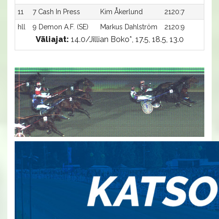
11
7 Cash In Press
Kim Åkerlund
2120:7
18
hll
9 Demon A.F. (SE)
Markus Dahlström
2120:9
-a
Väliajat:
14.0/Jillian Boko*, 17.5, 18.5, 13.0