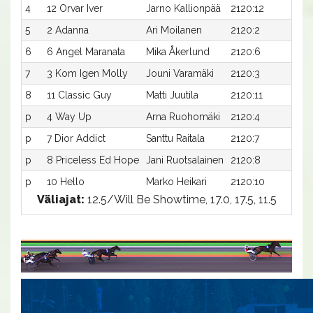
4
12 Orvar Iver
Jarno Kallionpää
2120:12
16,
5
2 Adanna
Ari Moilanen
2120:2
16,
6
6 Angel Maranata
Mika Åkerlund
2120:6
16,
7
3 Kom Igen Molly
Jouni Varamäki
2120:3
17,1
8
11 Classic Guy
Matti Juutila
2120:11
17,
p
4 Way Up
Arna Ruohomäki
2120:4
-a
p
7 Dior Addict
Santtu Raitala
2120:7
-a
p
8 Priceless Ed Hope
Jani Ruotsalainen
2120:8
-a
p
10 Hello
Marko Heikari
2120:10
-a
Väliajat:
12.5/Will Be Showtime, 17.0, 17.5, 11.5