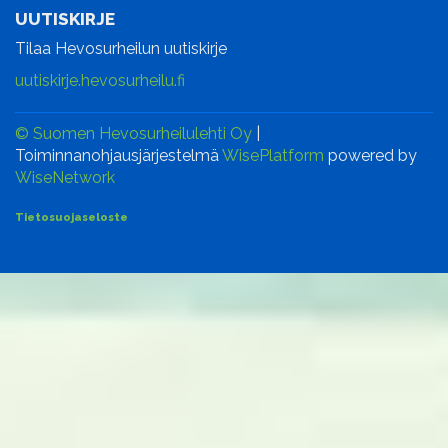
UUTISKIRJE
Tilaa Hevosurheilun uutiskirje
uutiskirje.hevosurheilu.fi
© Suomen Hevosurheilulehti Oy
|
Toiminnanohjausjärjestelmä
WisePlatform
powered by
WiseNetwork
Tietosuojaseloste