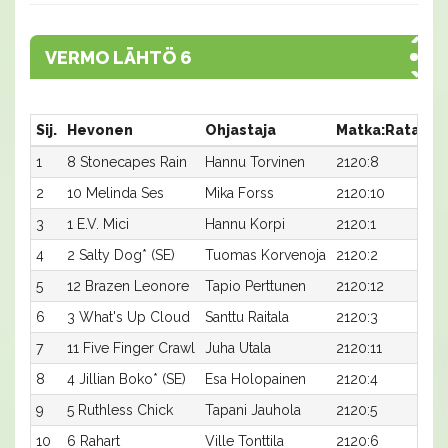
VERMO LÄHTÖ 6
Sij.
Hevonen
Ohjastaja
Matka:Rata
Ai
1
8 Stonecapes Rain
Hannu Torvinen
2120:8
16
2
10 Melinda Ses
Mika Forss
2120:10
16
3
1 E.V. Mici
Hannu Korpi
2120:1
16
4
2 Salty Dog* (SE)
Tuomas Korvenoja
2120:2
16
5
12 Brazen Leonore
Tapio Perttunen
2120:12
17
6
3 What's Up Cloud
Santtu Raitala
2120:3
17
7
11 Five Finger Crawl
Juha Utala
2120:11
17,
8
4 Jillian Boko* (SE)
Esa Holopainen
2120:4
17,
9
5 Ruthless Chick
Tapani Jauhola
2120:5
17,
10
6 Rahart
Ville Tonttila
2120:6
17,