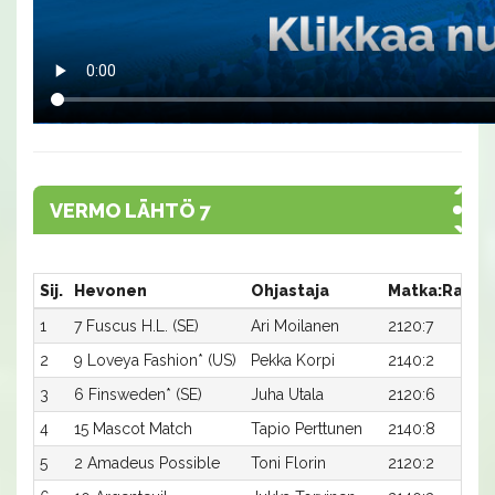
VERMO LÄHTÖ 7
Sij.
Hevonen
Ohjastaja
Matka:Rata
1
7 Fuscus H.L. (SE)
Ari Moilanen
2120:7
2
9 Loveya Fashion* (US)
Pekka Korpi
2140:2
3
6 Finsweden* (SE)
Juha Utala
2120:6
4
15 Mascot Match
Tapio Perttunen
2140:8
5
2 Amadeus Possible
Toni Florin
2120:2