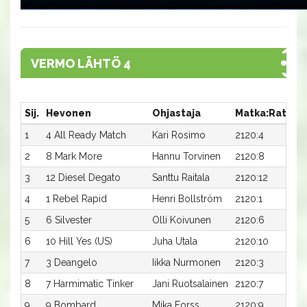
VERMO LÄHTÖ 4
Sij.
Hevonen
Ohjastaja
Matka:Rata
A
1
4 All Ready Match
Kari Rosimo
2120:4
1
2
8 Mark More
Hannu Torvinen
2120:8
1
3
12 Diesel Degato
Santtu Raitala
2120:12
1
4
1 Rebel Rapid
Henri Bollström
2120:1
1
5
6 Silvester
Olli Koivunen
2120:6
1
6
10 Hill Yes (US)
Juha Utala
2120:10
1
7
3 Deangelo
Iikka Nurmonen
2120:3
1
8
7 Harmimatic Tinker
Jani Ruotsalainen
2120:7
1
9
9 Bombard
Mika Forss
2120:9
1