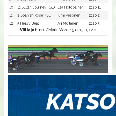
10
11 Sultan Journey* (SE)
Esa Holopainen
2120:11
1
11
2 Spanish Rose* (SE)
Kimi Pesonen
2120:2
1
12
5 Heavy Beat
Ari Moilanen
2120:5
1
Väliajat:
11.0/Mark More, 15.0, 13.0, 12.0