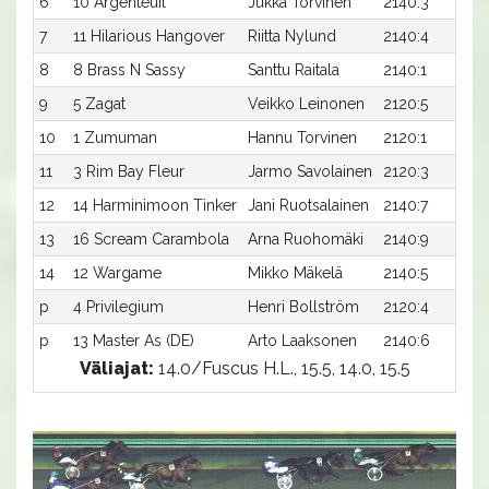
6
10 Argenteuil
Jukka Torvinen
2140:3
7
11 Hilarious Hangover
Riitta Nylund
2140:4
8
8 Brass N Sassy
Santtu Raitala
2140:1
9
5 Zagat
Veikko Leinonen
2120:5
10
1 Zumuman
Hannu Torvinen
2120:1
11
3 Rim Bay Fleur
Jarmo Savolainen
2120:3
12
14 Harminimoon Tinker
Jani Ruotsalainen
2140:7
13
16 Scream Carambola
Arna Ruohomäki
2140:9
14
12 Wargame
Mikko Mäkelä
2140:5
p
4 Privilegium
Henri Bollström
2120:4
p
13 Master As (DE)
Arto Laaksonen
2140:6
Väliajat:
14.0/Fuscus H.L., 15.5, 14.0, 15.5