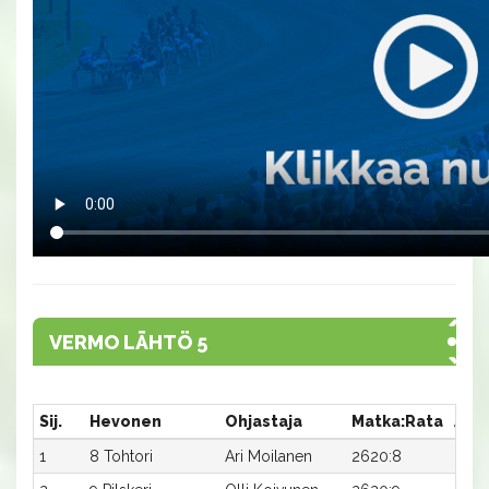
VERMO LÄHTÖ 5
Sij.
Hevonen
Ohjastaja
Matka:Rata
Aika
1
8 Tohtori
Ari Moilanen
2620:8
28,9