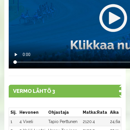
VERMO LÄHTÖ 3
Sij.
Hevonen
Ohjastaja
Matka:Rata
Aika
Pa
1
4 Vixeli
Tapio Perttunen
2120:4
24,6a
3 