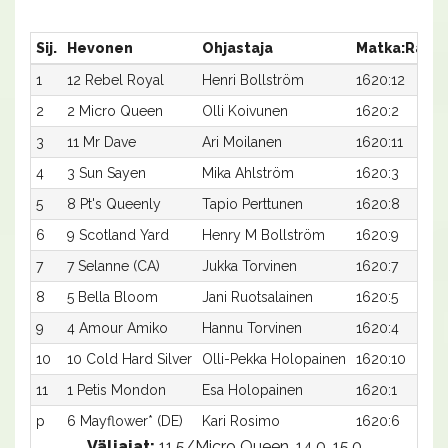
Sij.
Hevonen
Ohjastaja
Matka:Rata
1
12 Rebel Royal
Henri Bollström
1620:12
2
2 Micro Queen
Olli Koivunen
1620:2
3
11 Mr Dave
Ari Moilanen
1620:11
4
3 Sun Sayen
Mika Ahlström
1620:3
5
8 Pt's Queenly
Tapio Perttunen
1620:8
6
9 Scotland Yard
Henry M Bollström
1620:9
7
7 Selanne (CA)
Jukka Torvinen
1620:7
8
5 Bella Bloom
Jani Ruotsalainen
1620:5
9
4 Amour Amiko
Hannu Torvinen
1620:4
10
10 Cold Hard Silver
Olli-Pekka Holopainen
1620:10
11
1 Petis Mondon
Esa Holopainen
1620:1
p
6 Mayflower* (DE)
Kari Rosimo
1620:6
Väliajat:
11.5/Micro Queen, 14.0, 15.0