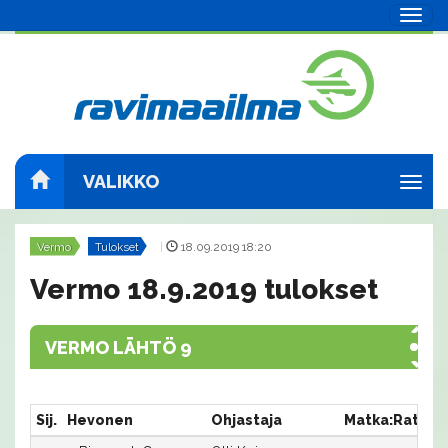
Navig
VALIKKO
Navig
Vermo
Tulokset
|
18.09.2019 18:20
Vermo 18.9.2019 tulokset
VERMO LÄHTÖ 9
Sij.
Hevonen
Ohjastaja
Matka:Rata
A