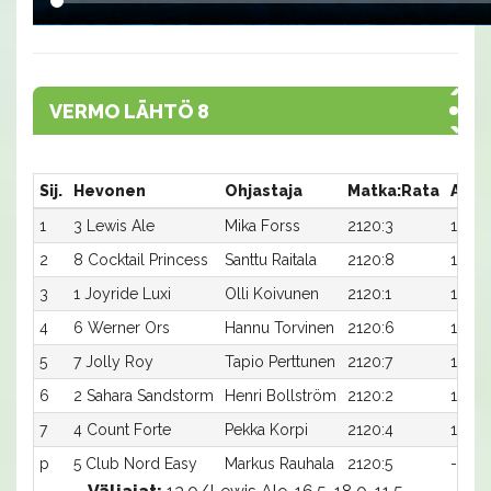
VERMO LÄHTÖ 8
Sij.
Hevonen
Ohjastaja
Matka:Rata
Aika
1
3 Lewis Ale
Mika Forss
2120:3
15,6a
2
8 Cocktail Princess
Santtu Raitala
2120:8
15,7a
3
1 Joyride Luxi
Olli Koivunen
2120:1
15,8a
4
6 Werner Ors
Hannu Torvinen
2120:6
15,8a
5
7 Jolly Roy
Tapio Perttunen
2120:7
15,9a
6
2 Sahara Sandstorm
Henri Bollström
2120:2
16,2a
7
4 Count Forte
Pekka Korpi
2120:4
16,2a
p
5 Club Nord Easy
Markus Rauhala
2120:5
-a