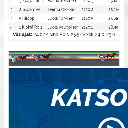
2
3 Ypäjä Luotsi
Hannu Torvinen
2120:3
25,1a
1 
3
2 Sippimies
Teemu Okkolin
2120:2
25,3ax
90
4
5 Hiioppi
Jukka Torvinen
2120:5
25,6a
60
5
1 Kipinä Rols
Jukka Kauppinen
2120:1
28,4a
10
Väliajat:
24.0/Kipinä Rols, 25.5/Vixeli, 24.0, 23.0