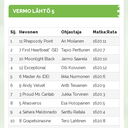
VERMO LÄHTÖ 5
Sij.
Hevonen
Ohjastaja
Matka:Rata
Aik
1
11 Rhapsody Point
Ari Moilanen
1620:11
14,0
2
7 First Heartbeat* (SE)
Tapio Perttunen
1620:7
14,3
3
10 Moonlight Black
Jarmo Saarela
1620:10
14,4
4
12 Exceptional
Olli Koivunen
1620:12
14,5
5
6 Master As (DE)
Iikka Nurmonen
1620:6
14,6
6
9 Andy Velvet
Antti Teivainen
1620:9
14,6
7
3 Proud Ms Cantab
Jukka Torvinen
1620:3
14,8
8
5 Ahasveros
Esa Holopainen
1620:5
14,9
9
4 Sahara Maldonado
Santtu Raitala
1620:4
15,1a
10
8 Grapetsiinasine
Tero Lahtinen
1620:8
15,2