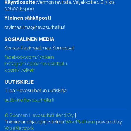
Käyntiosoite:
Vermon ravirata, Valjakkotie 1 B 3 krs.
02600 Espoo
Yleinen sähköposti
ravimaailma@hevosurheilu.fi
SOSIAALINEN MEDIA
Seuraa Ravimaailmaa Somessa!
facebook.com/7oikein
instagram.com/hevosurheilu
x.com/7oikein
UUTISKIRJE
Tilaa Hevosurheilun uutiskirje
uutiskirje.hevosurheilu.fi
© Suomen Hevosurheilulehti Oy
|
Toiminnanohjausjärjestelmä
WisePlatform
powered by
WiseNetwork