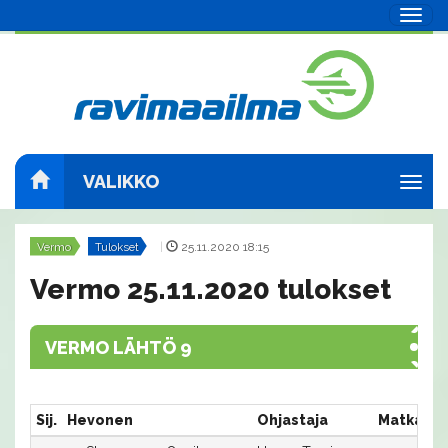
Navig
VALIKKO
Navig
Vermo
Tulokset
|
25.11.2020 18:15
Vermo 25.11.2020 tulokset
VERMO LÄHTÖ 9
Sij.
Hevonen
Ohjastaja
Matka:Ra