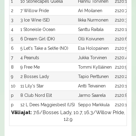
1
10 Stonecapes Queila
Hannu Torvinen
2120:10
2
7 Willow Pride
Ari Moilanen
2120:7
3
3 Ice Wine (SE)
Iikka Nurmonen
2120:3
4
1 Stoneisle Ocean
Santtu Raitala
2120:1
5
6 Dream Girl (DK)
Olli Koivunen
2120:6
6
5 Let's Take a Selfie (NO)
Esa Holopainen
2120:5
7
4 Peanuts
Jukka Torvinen
2120:4
8
9 Free Me
Tommi Kylliäinen
2120:9
9
2 Bosses Lady
Tapio Perttunen
2120:2
10
11 Lily's Star
Antti Teivainen
2120:11
p
8 Club Nord Elit
Jarmo Saarela
2120:8
p
12 L Dees Maggiesbest (US)
Seppo Markkula
2120:12
Väliajat:
7.6/Bosses Lady, 10.7, 16.3/Willow Pride,
12.9