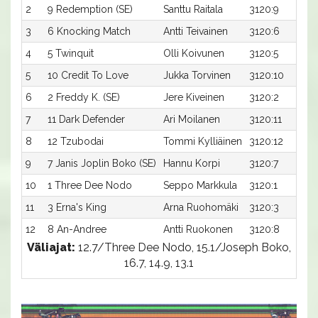
2
9 Redemption (SE)
Santtu Raitala
3120:9
3
6 Knocking Match
Antti Teivainen
3120:6
4
5 Twinquit
Olli Koivunen
3120:5
5
10 Credit To Love
Jukka Torvinen
3120:10
6
2 Freddy K. (SE)
Jere Kiveinen
3120:2
7
11 Dark Defender
Ari Moilanen
3120:11
8
12 Tzubodai
Tommi Kylliäinen
3120:12
9
7 Janis Joplin Boko (SE)
Hannu Korpi
3120:7
10
1 Three Dee Nodo
Seppo Markkula
3120:1
11
3 Erna's King
Arna Ruohomäki
3120:3
12
8 An-Andree
Antti Ruokonen
3120:8
Väliajat:
12.7/Three Dee Nodo, 15.1/Joseph Boko,
16.7, 14.9, 13.1