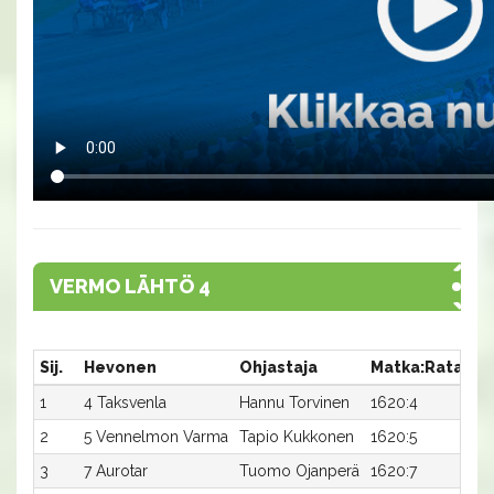
VERMO LÄHTÖ 4
Sij.
Hevonen
Ohjastaja
Matka:Rata
Ai
1
4 Taksvenla
Hannu Torvinen
1620:4
24
2
5 Vennelmon Varma
Tapio Kukkonen
1620:5
24
3
7 Aurotar
Tuomo Ojanperä
1620:7
24