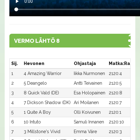
VERMO LÄHTÖ 8
Sij.
Hevonen
Ohjastaja
Matka:Rata
1
4 Amazing Warrior
Iikka Nurmonen
2120:4
2
5 Deangelo
Antti Teivainen
2120:5
3
8 Quick Vald (DE)
Esa Holopainen
2120:8
4
7 Dickson Shadow (DK)
Ari Moilanen
2120:7
5
1 Quite A Boy
Olli Koivunen
2120:1
6
10 Intuto
Samuli Innanen
2120:10
7
3 Millstone's Vivid
Emma Väre
2120:3