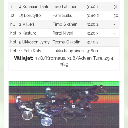
11
4 Kunnaan Tähti
Tero Lahtinen
3140:1
31,3
-
12
15 Lorutyttö
Harri Sulku
3180:2
30,5x
-
hll
2 Villieri
Timo Sikanen
3120:2
-
-
hpl
3 Kasturo
Pertti Niveri
3120:3
-
-
hpl
5 Ukkosen Jymy
Teemu Okkolin
3140:2
-
-
hpl
11 Eetu Rols
Jukka Kauppinen
3160:1
-
-
Väliajat:
37.8/Kromaus, 31.8/Adven Ture, 29.4,
28.9