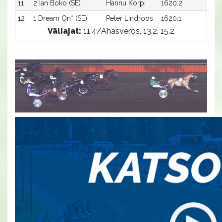
11
2 Ian Boko (SE)
Hannu Korpi
1620:2
17,2
12
1 Dream On* (SE)
Peter Lindroos
1620:1
18,0
Väliajat:
11.4/Ahasveros, 13.2, 15.2