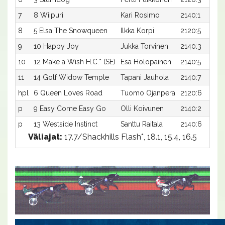
7
8 Wiipuri
Kari Rosimo
2140:1
8
5 Elsa The Snowqueen
Ilkka Korpi
2120:5
9
10 Happy Joy
Jukka Torvinen
2140:3
10
12 Make a Wish H.C.* (SE)
Esa Holopainen
2140:5
11
14 Golf Widow Temple
Tapani Jauhola
2140:7
hpl
6 Queen Loves Road
Tuomo Ojanperä
2120:6
p
9 Easy Come Easy Go
Olli Koivunen
2140:2
p
13 Westside Instinct
Santtu Raitala
2140:6
Väliajat:
17.7/Shackhills Flash*, 18.1, 15.4, 16.5