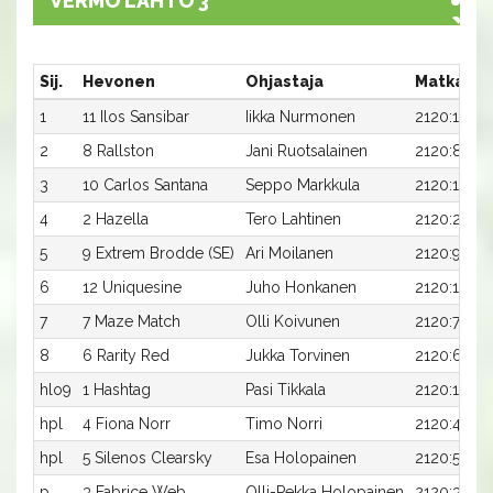
VERMO LÄHTÖ 3
Sij.
Hevonen
Ohjastaja
Matka:Ra
1
11 Ilos Sansibar
Iikka Nurmonen
2120:11
2
8 Rallston
Jani Ruotsalainen
2120:8
3
10 Carlos Santana
Seppo Markkula
2120:10
4
2 Hazella
Tero Lahtinen
2120:2
5
9 Extrem Brodde (SE)
Ari Moilanen
2120:9
6
12 Uniquesine
Juho Honkanen
2120:12
7
7 Maze Match
Olli Koivunen
2120:7
8
6 Rarity Red
Jukka Torvinen
2120:6
hlo9
1 Hashtag
Pasi Tikkala
2120:1
hpl
4 Fiona Norr
Timo Norri
2120:4
hpl
5 Silenos Clearsky
Esa Holopainen
2120:5
p
3 Fabrice Web
Olli-Pekka Holopainen
2120:3