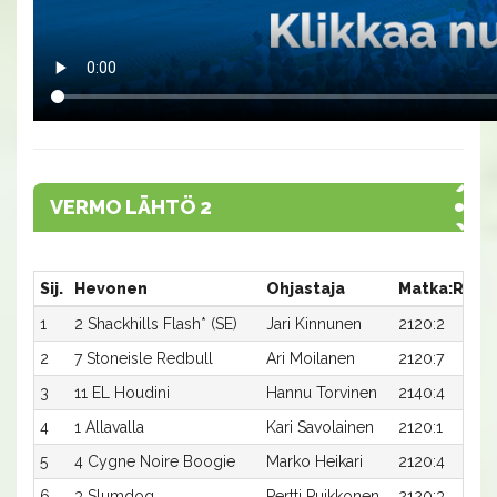
VERMO LÄHTÖ 2
Sij.
Hevonen
Ohjastaja
Matka:Rata
1
2 Shackhills Flash* (SE)
Jari Kinnunen
2120:2
2
7 Stoneisle Redbull
Ari Moilanen
2120:7
3
11 EL Houdini
Hannu Torvinen
2140:4
4
1 Allavalla
Kari Savolainen
2120:1
5
4 Cygne Noire Boogie
Marko Heikari
2120:4
6
3 Slumdog
Pertti Puikkonen
2120:3