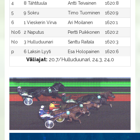
4
8 Tähtituula
Antti Teivainen
1620:8
24
5
9 Sokru
Timo Tuominen
1620:9
24
6
1 Vieskerin Virva
Ari Moilanen
1620:1
31
hlo6
2 Naputus
Pertti Puikkonen
1620:2
25
hlo
3 Hulluduunari
Santtu Raitala
1620:3
-a
p
6 Laksin Lyyti
Esa Holopainen
1620:6
-a
Väliajat:
20.7/Hulluduunari, 24.3, 24.0