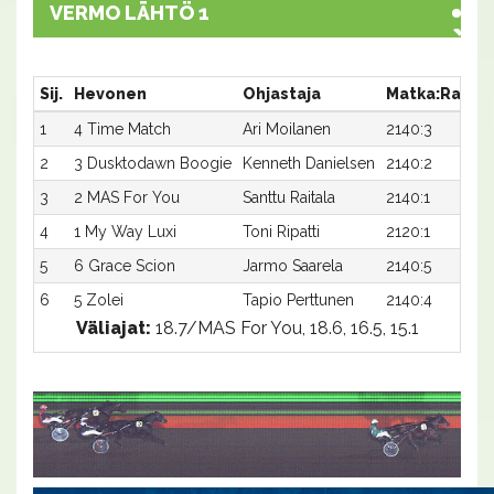
VERMO LÄHTÖ 1
Sij.
Hevonen
Ohjastaja
Matka:Rata
1
4 Time Match
Ari Moilanen
2140:3
2
3 Dusktodawn Boogie
Kenneth Danielsen
2140:2
3
2 MAS For You
Santtu Raitala
2140:1
4
1 My Way Luxi
Toni Ripatti
2120:1
5
6 Grace Scion
Jarmo Saarela
2140:5
6
5 Zolei
Tapio Perttunen
2140:4
Väliajat:
18.7/MAS For You, 18.6, 16.5, 15.1