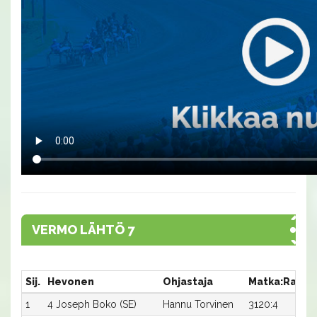
VERMO LÄHTÖ 7
Sij.
Hevonen
Ohjastaja
Matka:Rata
1
4 Joseph Boko (SE)
Hannu Torvinen
3120:4