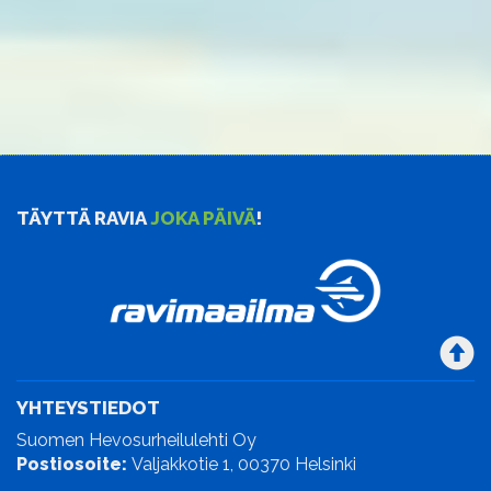
TÄYTTÄ RAVIA
JOKA PÄIVÄ
!
YHTEYSTIEDOT
Suomen Hevosurheilulehti Oy
Postiosoite:
Valjakkotie 1, 00370 Helsinki