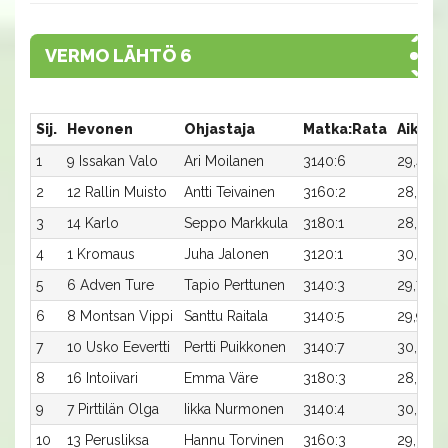
VERMO LÄHTÖ 6
Sij.
Hevonen
Ohjastaja
Matka:Rata
Aika
1
9 Issakan Valo
Ari Moilanen
3140:6
29,4
2
12 Rallin Muisto
Antti Teivainen
3160:2
28,9x
3
14 Karlo
Seppo Markkula
3180:1
28,3
4
1 Kromaus
Juha Jalonen
3120:1
30,2
5
6 Adven Ture
Tapio Perttunen
3140:3
29,7
6
8 Montsan Vippi
Santtu Raitala
3140:5
29,9
7
10 Usko Eevertti
Pertti Puikkonen
3140:7
30,0
8
16 Intoiivari
Emma Väre
3180:3
28,9
9
7 Pirttilän Olga
Iikka Nurmonen
3140:4
30,0
-
10
13 Perusliksa
Hannu Torvinen
3160:3
29,6
-