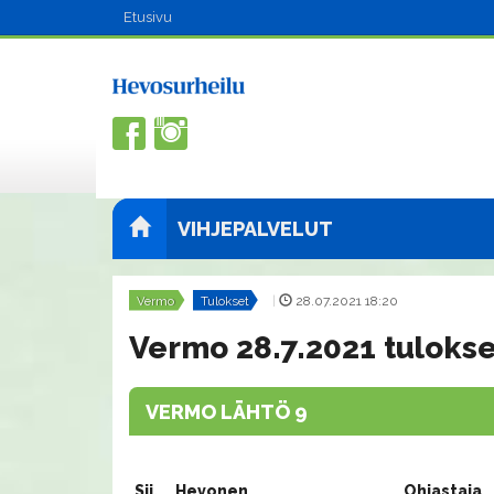
Etusivu
VIHJEPALVELUT
Vermo
Tulokset
|
28.07.2021 18:20
Vermo 28.7.2021 tulokse
VERMO LÄHTÖ 9
Sij.
Hevonen
Ohjastaja