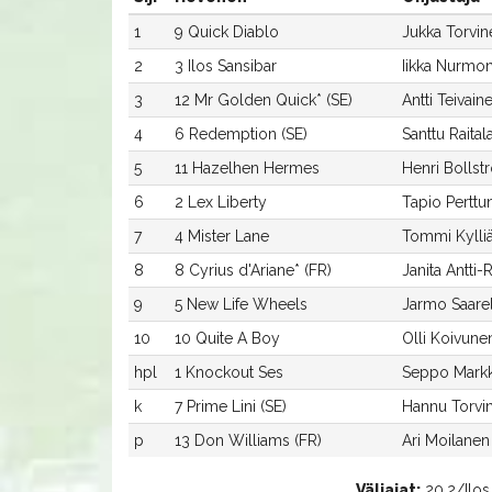
1
9 Quick Diablo
Jukka Torvin
2
3 Ilos Sansibar
Iikka Nurmo
3
12 Mr Golden Quick* (SE)
Antti Teivain
4
6 Redemption (SE)
Santtu Raital
5
11 Hazelhen Hermes
Henri Bollst
6
2 Lex Liberty
Tapio Perttu
7
4 Mister Lane
Tommi Kylli
8
8 Cyrius d'Ariane* (FR)
Janita Antti-
9
5 New Life Wheels
Jarmo Saare
10
10 Quite A Boy
Olli Koivune
hpl
1 Knockout Ses
Seppo Markk
k
7 Prime Lini (SE)
Hannu Torvi
p
13 Don Williams (FR)
Ari Moilanen
Väliajat:
20.2/Ilos S