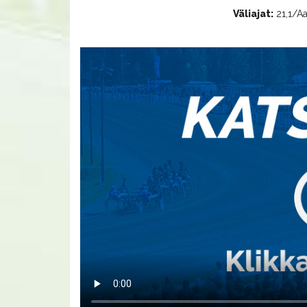
Väliajat:
21,1/Aa