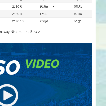
2120:6
16,8a
-
66,58
2120:9
17,5a
-
10,90
2120:10
20,9a
-
61,31
away Nina, 15,3, 12,8, 14,2