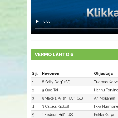
VERMO LÄHTÖ 6
Sij.
Hevonen
Ohjastaja
1
8 Salty Dog* (SE)
Tuomas Korve
2
9 Que Tal
Hannu Torvin
3
5 Make a Wish H.C.* (SE)
Ari Moilanen
4
3 Callela Kickoff
Iikka Nurmon
5
1 Federal Hill* (US)
Pekka Korpi