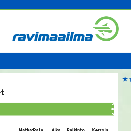
t
Matka:Rata
Aika
Palkinto
Kerroin