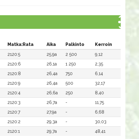
Matka:Rata
Aika
Palkinto
Kerroin
2120:5
25,9a
2 500
9,12
2120:6
26,1a
1 250
2,35
2120:8
26,4a
750
6,14
2120:9
26,4a
500
32,17
2120:4
26,6a
250
8,40
2120:3
26,7a
-
11,75
2120:7
27,9a
-
6,68
2120:2
29,3a
-
30,03
2120:1
29,7a
-
48,41