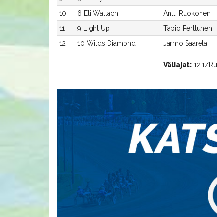
10
6 Eli Wallach
Antti Ruokonen
11
9 Light Up
Tapio Perttunen
12
10 Wilds Diamond
Jarmo Saarela
Väliajat:
12,1/Run