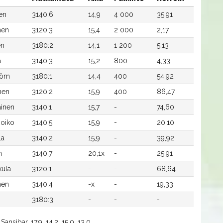
en
3140:6
14,9
4 000
35,91
nen
3120:3
15,4
2 000
2,17
en
3180:2
14,1
1 200
5,13
a
3140:3
15,2
800
4,33
röm
3180:1
14,4
400
54,92
nen
3120:2
15,9
400
86,47
äinen
3140:1
15,7
-
74,60
Roiko
3140:5
15,9
-
20,10
la
3140:2
15,9
-
39,92
n
3140:7
20,1x
-
25,91
ula
3120:1
-
-
68,64
nen
3140:4
-x
-
19,33
3180:3
-
-
-
ansibar, 17.9, 14.2, 15.0, 13.0