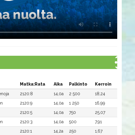
Matka:Rata
Aika
Palkinto
Kerroin
noja
2120:8
14,0a
2 500
18,24
en
2120:9
14,0a
1 250
16,99
2120:5
14,0a
750
25,07
en
2120:3
14,0a
500
7,91
2120:1
14,2a
250
1,67