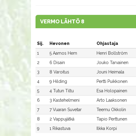
VERMO LÄHTÖ 8
Sij.
Hevonen
Ohjastaja
1
5 Aamos Hem
Henri Bollström
2
6 Disain
Jouko Tarvainen
3
8 Varoitus
Jouni Heimala
4
9 Hilding
Pertti Puikkonen
5
4 Tutun Tiltu
Esa Holopainen
6
3 Kastehelmeni
Arto Laaksonen
7
7 Vuaran Suvetar
Teemu Okkolin
8
2 Vappujätkä
Tapio Perttunen
9
1 Rikastuva
Ilkka Korpi