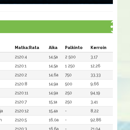
Matka:Rata
Aika
Palkinto
Kerroin
2120:4
14,5a
2 500
3,17
2120:1
14,5a
1 250
12,26
2120:2
14,6a
750
33,33
2120:8
14,9a
500
9,66
2120:11
14,9a
250
94,19
2120:7
15,1a
250
3,41
ja
2120:12
15,4a
-
8,22
n
2120:5
16,0a
-
92,86
2120:3
16,6a
-
21,04