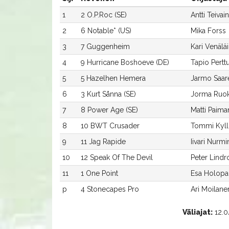
1
2 O.P.Roc (SE)
Antti Teivai
2
6 Notable* (US)
Mika Forss
3
7 Guggenheim
Kari Venälä
4
9 Hurricane Boshoeve (DE)
Tapio Pertt
5
5 Hazelhen Hemera
Jarmo Saar
6
3 Kurt Sånna (SE)
Jorma Ruo
7
8 Power Age (SE)
Matti Paima
8
10 BWT Crusader
Tommi Kyll
9
11 Jag Rapide
Iivari Nurm
10
12 Speak Of The Devil
Peter Lindr
11
1 One Point
Esa Holopa
p
4 Stonecapes Pro
Ari Moilane
Väliajat:
12.0/