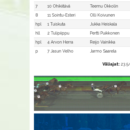
7
10 Ohikiitävä
Teemu Okkolin
8
11 Sointu-Esteri
Olli Koivunen
hpl
1 Tuiskuta
Jukka Heiskala
hll
2 Tulipiippu
Pertti Puikkonen
hpl
4 Arvon Herra
Reijo Vainikka
p
7 Jasun Velho
Jarmo Saarela
Väliajat:
23.5/