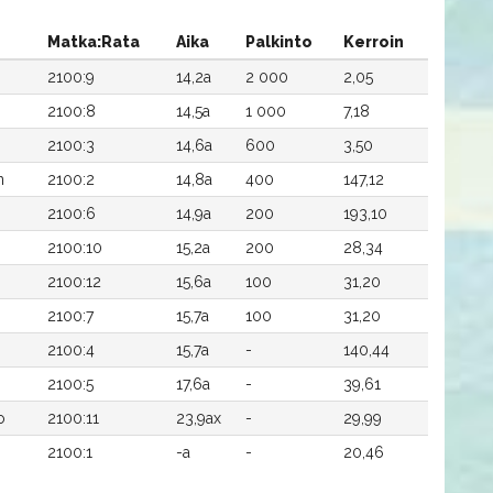
Matka:Rata
Aika
Palkinto
Kerroin
2100:9
14,2a
2 000
2,05
2100:8
14,5a
1 000
7,18
2100:3
14,6a
600
3,50
n
2100:2
14,8a
400
147,12
2100:6
14,9a
200
193,10
2100:10
15,2a
200
28,34
2100:12
15,6a
100
31,20
2100:7
15,7a
100
31,20
2100:4
15,7a
-
140,44
2100:5
17,6a
-
39,61
o
2100:11
23,9ax
-
29,99
2100:1
-a
-
20,46