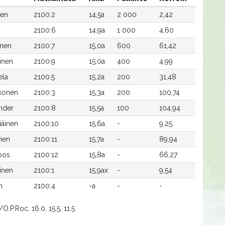
nen
2100:2
14,5a
2 000
2,42
2100:6
14,9a
1 000
4,60
inen
2100:7
15,0a
600
61,42
unen
2100:9
15,0a
400
4,99
ela
2100:5
15,2a
200
31,48
konen
2100:3
15,3a
200
100,74
nder
2100:8
15,5a
100
104,94
iäinen
2100:10
15,6a
-
9,25
inen
2100:11
15,7a
-
89,94
oos
2100:12
15,8a
-
66,27
inen
2100:1
15,9ax
-
9,54
n
2100:4
-a
-
-
O.P.Roc, 16.0, 15.5, 11.5