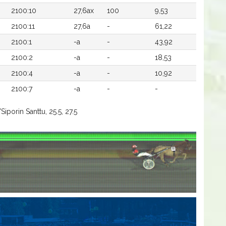
2100:10
27,6ax
100
9,53
2100:11
27,6a
-
61,22
2100:1
-a
-
43,92
2100:2
-a
-
18,53
2100:4
-a
-
10,92
2100:7
-a
-
-
Siporin Santtu, 25.5, 27.5