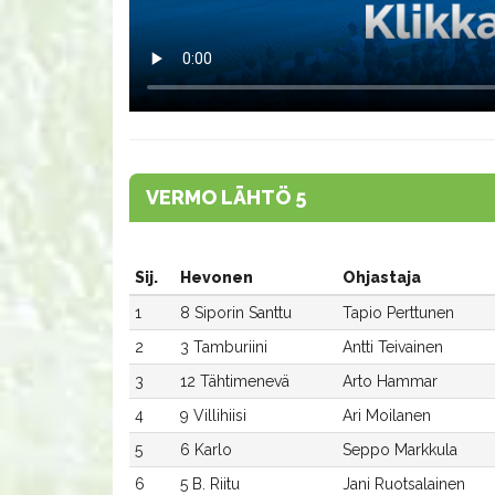
VERMO LÄHTÖ 5
Sij.
Hevonen
Ohjastaja
1
8 Siporin Santtu
Tapio Perttunen
2
3 Tamburiini
Antti Teivainen
3
12 Tähtimenevä
Arto Hammar
4
9 Villihiisi
Ari Moilanen
5
6 Karlo
Seppo Markkula
6
5 B. Riitu
Jani Ruotsalainen