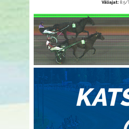
Väliajat:
8.5/T