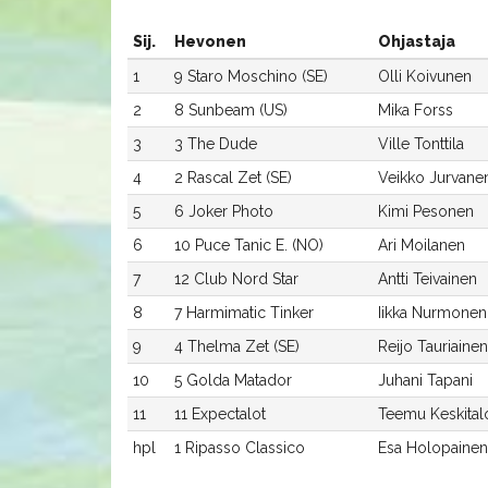
Sij.
Hevonen
Ohjastaja
1
9 Staro Moschino (SE)
Olli Koivunen
2
8 Sunbeam (US)
Mika Forss
3
3 The Dude
Ville Tonttila
4
2 Rascal Zet (SE)
Veikko Jurvane
5
6 Joker Photo
Kimi Pesonen
6
10 Puce Tanic E. (NO)
Ari Moilanen
7
12 Club Nord Star
Antti Teivainen
8
7 Harmimatic Tinker
Iikka Nurmonen
9
4 Thelma Zet (SE)
Reijo Tauriainen
10
5 Golda Matador
Juhani Tapani
11
11 Expectalot
Teemu Keskital
hpl
1 Ripasso Classico
Esa Holopainen