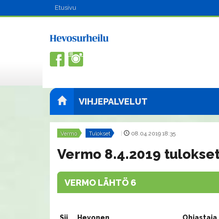
Etusivu
VIHJEPALVELUT
Vermo
Tulokset
|
08.04.2019 18:35
Vermo 8.4.2019 tulokse
VERMO LÄHTÖ 6
Sij.
Hevonen
Ohjastaja