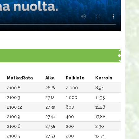
Matka:Rata
Aika
Palkinto
Kerroin
2100:8
26,6a
2 000
8,94
2100:3
27,1a
1 000
11,95
2100:12
27,3a
600
11,28
2100:9
27,4a
400
17,88
2100:6
27,5a
200
2,30
2100:5
27,5a
200
13,74