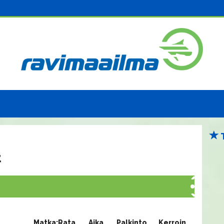
t
Matka:Rata
Aika
Palkinto
Kerroin