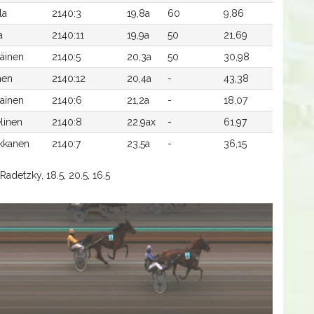
la
2140:3
19,8a
60
9,86
a
2140:11
19,9a
50
21,69
läinen
2140:5
20,3a
50
30,98
nen
2140:12
20,4a
-
43,38
ainen
2140:6
21,2a
-
18,07
linen
2140:8
22,9ax
-
61,97
kkanen
2140:7
23,5a
-
36,15
adetzky, 18.5, 20.5, 16.5