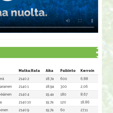
Matka:Rata
Aika
Palkinto
Kerroin
erä
2140:2
18,7a
600
6,88
arainen
2140:1
18,9a
300
2,06
kkäinen
2140:4
19,4a
180
8,67
la
2140:10
19,7a
120
18,86
kinen
2140:9
19,7a
60
27,11