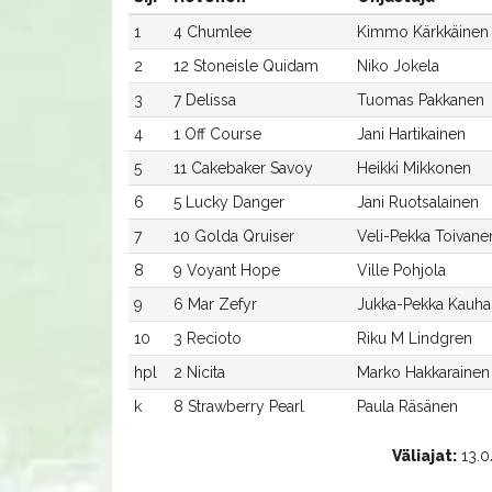
1
4 Chumlee
Kimmo Kärkkäinen
2
12 Stoneisle Quidam
Niko Jokela
3
7 Delissa
Tuomas Pakkanen
4
1 Off Course
Jani Hartikainen
5
11 Cakebaker Savoy
Heikki Mikkonen
6
5 Lucky Danger
Jani Ruotsalainen
7
10 Golda Qruiser
Veli-Pekka Toivane
8
9 Voyant Hope
Ville Pohjola
9
6 Mar Zefyr
Jukka-Pekka Kauh
10
3 Recioto
Riku M Lindgren
hpl
2 Nicita
Marko Hakkarainen
k
8 Strawberry Pearl
Paula Räsänen
Väliajat:
13.0/