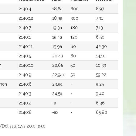
2140:4
18,6a
600
8,97
2140:12
18,9a
300
7,31
2140:7
19,3a
180
7,13
2140:1
19,4a
120
6,50
2140:11
19,9a
60
42,30
2140:5
20,4a
60
14,10
n
2140:10
22,6a
50
10,39
2140:9
22,9ax
50
59,22
anen
2140:6
23,9a
-
9,25
2140:3
24,5a
-
9,40
2140:2
-a
-
6,36
2140:8
-ax
-
65,80
Delissa, 17.5, 20.0, 19.0