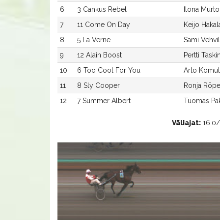
6
3 Cankus Rebel
Ilona Murto
7
11 Come On Day
Keijo Hakal
8
5 La Verne
Sami Vehvi
9
12 Alain Boost
Pertti Taski
10
6 Too Cool For You
Arto Komul
11
8 Sly Cooper
Ronja Röpe
12
7 Summer Albert
Tuomas Pa
Väliajat:
16.0/R