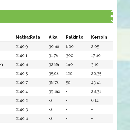
Matka:Rata
Aika
Palkinto
Kerroin
2140:9
30,8a
600
2,05
2140:1
31,7a
300
17,60
en
2140:8
32,8a
180
3,10
2140:5
35,0a
120
20,35
2140:7
38,7a
50
43,41
2140:4
39,1ax
-
28,31
2140:2
-a
-
6,14
2140:3
-a
-
-
2140:6
-a
-
-