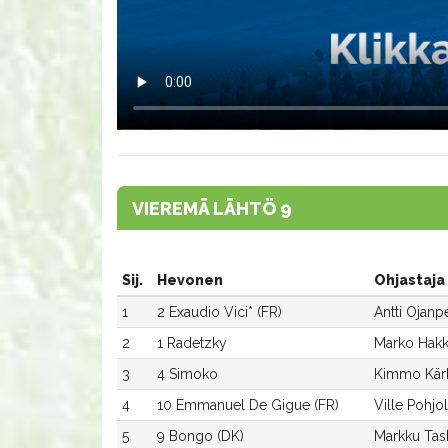
VIEREMÄ LÄHTÖ 9
Sij.
Hevonen
Ohjastaja
1
2 Exaudio Vici* (FR)
Antti Ojanp
2
1 Radetzky
Marko Hakk
3
4 Simoko
Kimmo Kär
4
10 Emmanuel De Gigue (FR)
Ville Pohjo
5
9 Bongo (DK)
Markku Tas