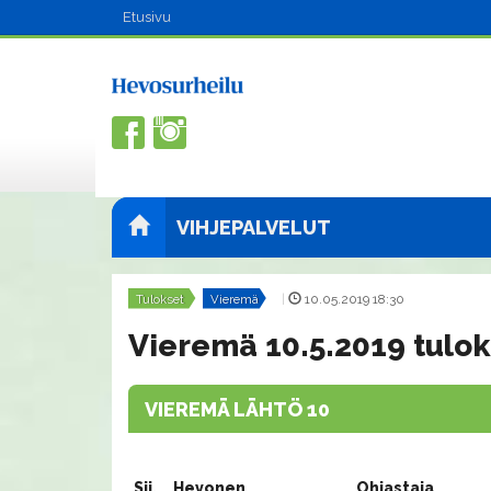
Etusivu
VIHJEPALVELUT
Tulokset
Vieremä
|
10.05.2019 18:30
Vieremä 10.5.2019 tulok
VIEREMÄ LÄHTÖ 10
Sij.
Hevonen
Ohjastaja