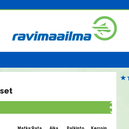
set
Matka:Rata
Aika
Palkinto
Kerroin