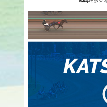
Väliajat:
30.0/Tepp