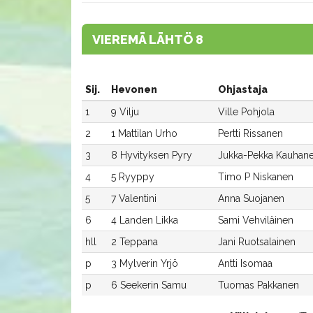
VIEREMÄ LÄHTÖ 8
Sij.
Hevonen
Ohjastaja
1
9 Vilju
Ville Pohjola
2
1 Mattilan Urho
Pertti Rissanen
3
8 Hyvityksen Pyry
Jukka-Pekka Kauhan
4
5 Ryyppy
Timo P Niskanen
5
7 Valentini
Anna Suojanen
6
4 Landen Likka
Sami Vehviläinen
hll
2 Teppana
Jani Ruotsalainen
p
3 Mylverin Yrjö
Antti Isomaa
p
6 Seekerin Samu
Tuomas Pakkanen