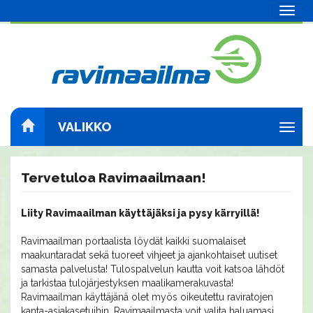
Navig
VALIKKO
Navig
Tervetuloa Ravimaailmaan!
Liity Ravimaailman käyttäjäksi ja pysy kärryillä!
Ravimaailman portaalista löydät kaikki suomalaiset
maakuntaradat sekä tuoreet vihjeet ja ajankohtaiset uutiset
samasta palvelusta! Tulospalvelun kautta voit katsoa lähdöt
ja tarkistaa tulojärjestyksen maalikamerakuvasta!
Ravimaailman käyttäjänä olet myös oikeutettu raviratojen
kanta-asiakasetuihin. Ravimaailmasta voit valita haluamasi