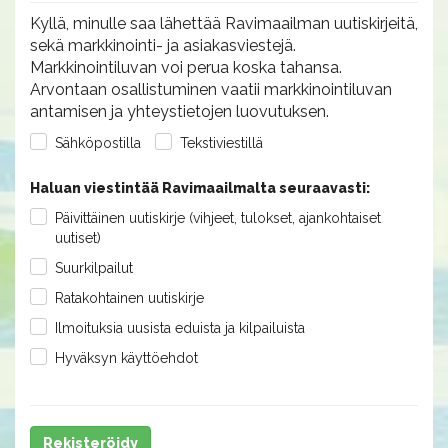
Kyllä, minulle saa lähettää Ravimaailman uutiskirjeitä,
sekä markkinointi- ja asiakasviestejä.
Markkinointiluvan voi perua koska tahansa.
Arvontaan osallistuminen vaatii markkinointiluvan
antamisen ja yhteystietojen luovutuksen.
Sähköpostilla
Tekstiviestillä
Haluan viestintää Ravimaailmalta seuraavasti:
Päivittäinen uutiskirje (vihjeet, tulokset, ajankohtaiset
uutiset)
Suurkilpailut
Ratakohtainen uutiskirje
Ilmoituksia uusista eduista ja kilpailuista
Hyväksyn käyttöehdot
Rekisteröidy