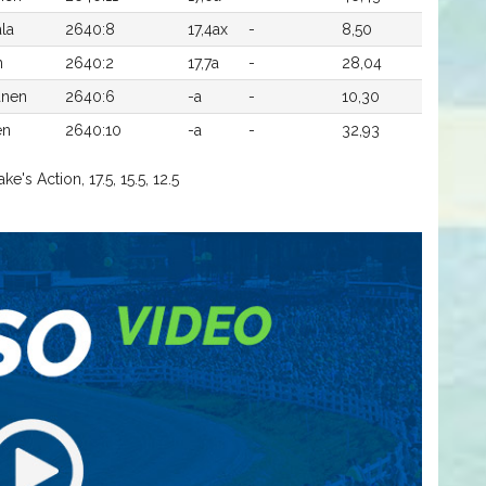
ala
2640:8
17,4ax
-
8,50
n
2640:2
17,7a
-
28,04
anen
2640:6
-a
-
10,30
en
2640:10
-a
-
32,93
e's Action, 17.5, 15.5, 12.5