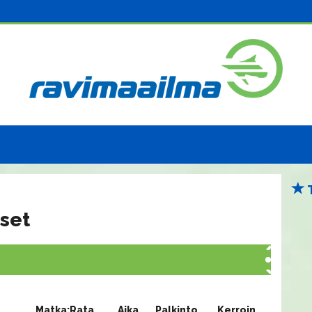
set
Matka:Rata
Aika
Palkinto
Kerroin