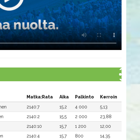
Matka:Rata
Aika
Palkinto
Kerroin
inen
2140:7
15,2
4 000
5,13
en
2140:2
15,5
2 000
23,88
2140:10
15,7
1 200
12,00
en
2140:4
15,7
800
14,35