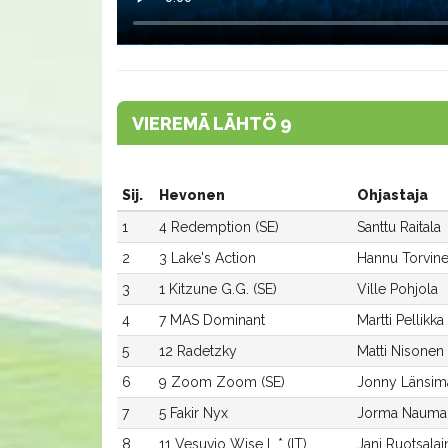
VIEREMÄ LÄHTÖ 9
Sij.
Hevonen
Ohjastaja
1
4 Redemption (SE)
Santtu Raitala
2
3 Lake's Action
Hannu Torvin
3
1 Kitzune G.G. (SE)
Ville Pohjola
4
7 MAS Dominant
Martti Pellikka
5
12 Radetzky
Matti Nisonen
6
9 Zoom Zoom (SE)
Jonny Länsim
7
5 Fakir Nyx
Jorma Nauma
8
11 Vesuvio Wise L.* (IT)
Jani Ruotsala