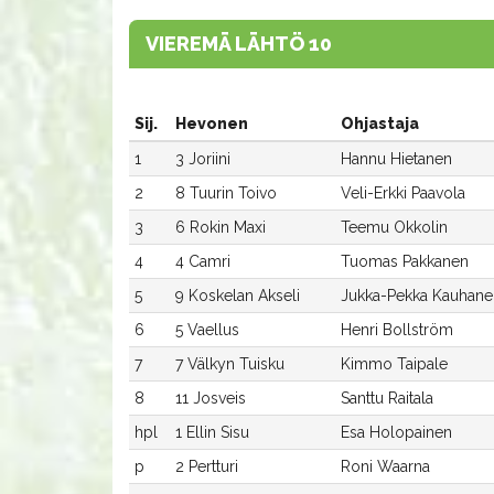
VIEREMÄ LÄHTÖ 10
Sij.
Hevonen
Ohjastaja
1
3 Joriini
Hannu Hietanen
2
8 Tuurin Toivo
Veli-Erkki Paavola
3
6 Rokin Maxi
Teemu Okkolin
4
4 Camri
Tuomas Pakkanen
5
9 Koskelan Akseli
Jukka-Pekka Kauhane
6
5 Vaellus
Henri Bollström
7
7 Välkyn Tuisku
Kimmo Taipale
8
11 Josveis
Santtu Raitala
hpl
1 Ellin Sisu
Esa Holopainen
p
2 Pertturi
Roni Waarna