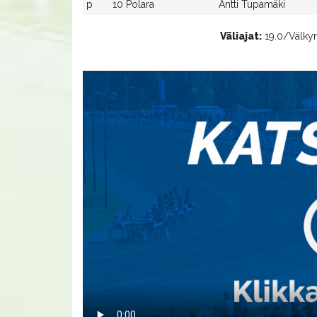
p
10 Polara
Antti Tupamäki
Väliajat:
19.0/Välkyn 