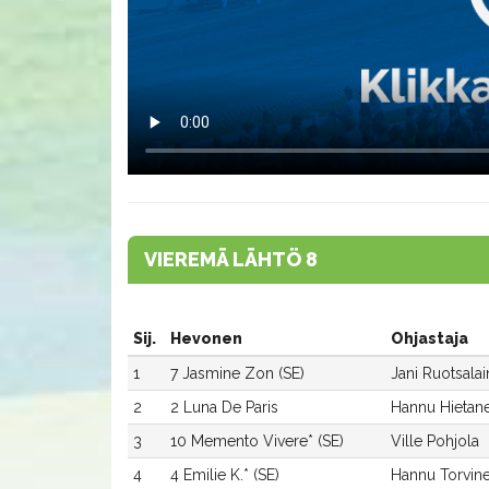
VIEREMÄ LÄHTÖ 8
Sij.
Hevonen
Ohjastaja
1
7 Jasmine Zon (SE)
Jani Ruotsala
2
2 Luna De Paris
Hannu Hietan
3
10 Memento Vivere* (SE)
Ville Pohjola
4
4 Emilie K.* (SE)
Hannu Torvin