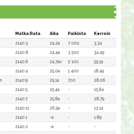
Matka:Rata
Aika
Palkinto
Kerroin
2140:3
24,2a
7 000
3,34
2140:8
24,4a
3 500
34,49
2140:6
24,7ax
2 100
55,19
2140:4
25,0a
1 400
18,49
n
2140:9
25,1a
700
28,06
2140:5
25,4a
-
15,84
2140:7
25,8a
-
28,79
2140:11
26,5a
-
13,14
2140:1
-a
-
1,89
2140:2
-a
-
-