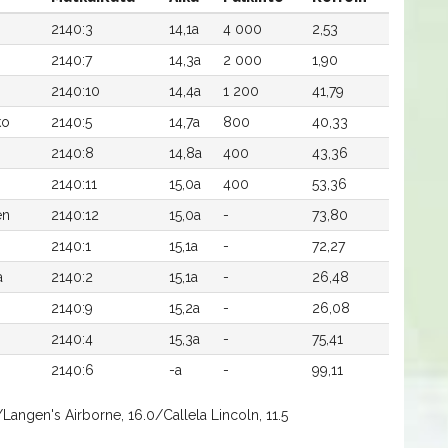
2140:3
14,1a
4 000
2,53
2140:7
14,3a
2 000
1,90
2140:10
14,4a
1 200
41,79
ko
2140:5
14,7a
800
40,33
2140:8
14,8a
400
43,36
2140:11
15,0a
400
53,36
en
2140:12
15,0a
-
73,80
2140:1
15,1a
-
72,27
a
2140:2
15,1a
-
26,48
2140:9
15,2a
-
26,08
m
2140:4
15,3a
-
75,41
2140:6
-a
-
99,11
Langen's Airborne, 16.0/Callela Lincoln, 11.5