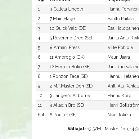
1
3 Callela Lincoln
Hannu Torvinen
2
7 Main Stage
Santtu Raitala
3
10 Quick Vald (DE)
Esa Holopainen
4
5 Reverend Dred (SE)
Janita Antti-Roi
5
8 Armani Press
Ville Pohjola
6
11 Ambrogio (DK)
Mauri Jaara
7
12 Herrera Boko (SE)
Jani Ruotsalain
8
1 Ronzon Face (SE)
Hannu Hietanen
9
2 M.T.Master Don (SE)
Antti Ala-Rantal
10
9 Langen's Airborne
Hannu Korpi
11
4 Alladin Bro (SE)
Henri Bollströ
hpl
6 Poulter (SE)
Niko Jokela
Väliajat:
13.5/M.T.Master Don, 14.5/