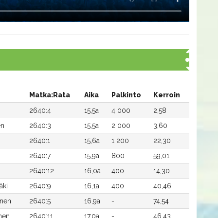
Matka:Rata
Aika
Palkinto
Kerroin
2640:4
15,5a
4 000
2,58
en
2640:3
15,5a
2 000
3,60
2640:1
15,6a
1 200
22,30
2640:7
15,9a
800
59,01
2640:12
16,0a
400
14,30
äki
2640:9
16,1a
400
40,46
nen
2640:5
16,9a
-
74,54
inen
2640:11
17,0a
-
46,43