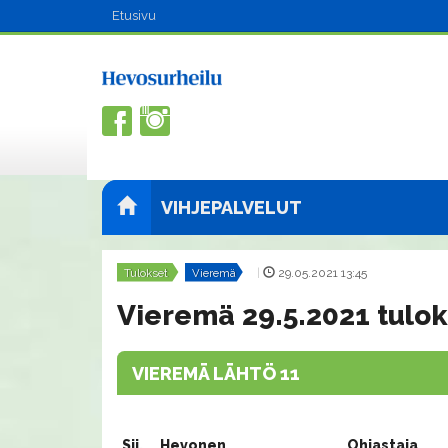
Etusivu
VIHJEPALVELUT
Tulokset
Vieremä
|
29.05.2021 13:45
Vieremä 29.5.2021 tulok
VIEREMÄ LÄHTÖ 11
Sij.
Hevonen
Ohjastaja