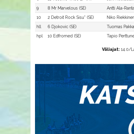
9
8 Mr Marvelous (SE)
Antti Ala-Rant
10
2 Detroit Rock Sisu* (SE)
Niko Riekkine
hll
6 Djokovic (SE)
Tuomas Pakk
hpl
10 Edfromed (SE)
Tapio Perttun
Väliajat:
14.0/Lak