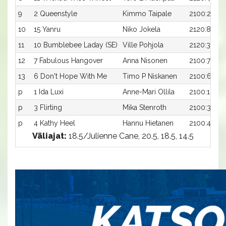
9
2 Queenstyle
Kimmo Taipale
2100:2
10
15 Yanru
Niko Jokela
2120:8
11
10 Bumblebee Laday (SE)
Ville Pohjola
2120:3
12
7 Fabulous Hangover
Anna Nisonen
2100:7
13
6 Don't Hope With Me
Timo P Niskanen
2100:6
p
1 Ida Luxi
Anne-Mari Ollila
2100:1
p
3 Flirting
Mika Stenroth
2100:3
p
4 Kathy Heel
Hannu Hietanen
2100:4
Väliajat:
18.5/Julienne Cane, 20.5, 18.5, 14.5