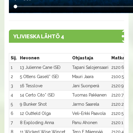
YLIVIESKA LÄHTÖ 4
Sij.
Hevonen
Ohjastaja
Matka:Ra
1
13 Julienne Cane (SE)
Tapani Salojensaari
2120:6
2
5 Ottens Gasell* (SE)
Mauri Jaara
2100:5
3
16 Tesslove
Jani Suonperä
2120:9
4
14 Certo Cito* (SE)
Tuomas Pakkanen
2120:7
5
9 Bunker Shot
Jarmo Saarela
2120:2
6
12 Outfield Olga
Veli-Erkki Paavola
2120:5
7
8 Exploding Anna
Panu Ahonen
2120:1
8
11 Wicked Wise Wincet
Tero E Mäenpää
2120:4