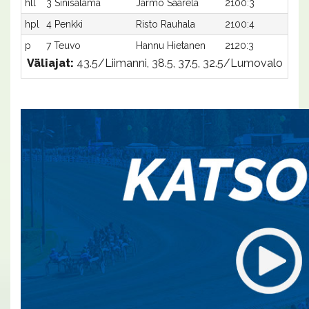
hll
3 Sinisalama
Jarmo Saarela
2100:3
-
hpl
4 Penkki
Risto Rauhala
2100:4
-
p
7 Teuvo
Hannu Hietanen
2120:3
-
Väliajat:
43.5/Liimanni, 38.5, 37.5, 32.5/Lumovalo