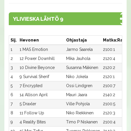
YLIVIESKA LÄHTÖ 9
Sij.
Hevonen
Ohjastaja
Matka:Rata
1
1 MAS Emotion
Jarmo Saarela
2100:1
2
12 Power Downhill
Mika Jauhola
2120:4
3
10 Divine Beyonce
Susanna Mäkinen
2120:2
4
9 Survival Sherif
Niko Jokela
2120:1
5
7 Encrypted
Ossi Lindgren
2100:7
6
14 Allison April
Mauri Jaara
2140:2
7
5 Draxler
Ville Pohjola
2100:5
8
11 Follow Up
Niko Riekkinen
2120:3
9
4 Reality Bites
Timo P Niskanen
2100:4