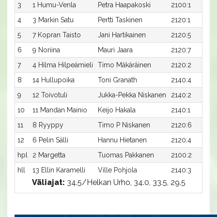
3
1 Humu-Venla
Petra Haapakoski
2100:1
4
3 Markin Satu
Pertti Taskinen
2120:1
5
7 Kopran Taisto
Jani Hartikainen
2120:5
6
9 Noriina
Mauri Jaara
2120:7
7
4 Hilma Hilpeämieli
Timo Mäkäräinen
2120:2
8
14 Hullupoika
Toni Granath
2140:4
9
12 Toivotuli
Jukka-Pekka Niskanen
2140:2
10
11 Mandan Mainio
Keijo Hakala
2140:1
11
8 Ryyppy
Timo P Niskanen
2120:6
12
6 Pelin Sälli
Hannu Hietanen
2120:4
hpl
2 Margetta
Tuomas Pakkanen
2100:2
hll
13 Ellin Karamelli
Ville Pohjola
2140:3
Väliajat:
34.5/Helkan Urho, 34.0, 33.5, 29.5