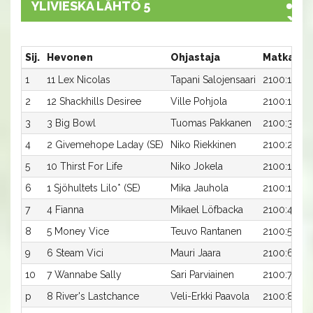
YLIVIESKA LÄHTÖ 5
Sij.
Hevonen
Ohjastaja
Matka:Ra
1
11 Lex Nicolas
Tapani Salojensaari
2100:11
2
12 Shackhills Desiree
Ville Pohjola
2100:12
3
3 Big Bowl
Tuomas Pakkanen
2100:3
4
2 Givemehope Laday (SE)
Niko Riekkinen
2100:2
5
10 Thirst For Life
Niko Jokela
2100:10
6
1 Sjöhultets Lilo* (SE)
Mika Jauhola
2100:1
7
4 Fianna
Mikael Löfbacka
2100:4
8
5 Money Vice
Teuvo Rantanen
2100:5
9
6 Steam Vici
Mauri Jaara
2100:6
10
7 Wannabe Sally
Sari Parviainen
2100:7
p
8 River's Lastchance
Veli-Erkki Paavola
2100:8