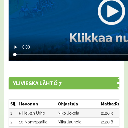
YLIVIESKA LÄHTÖ 7
Sij.
Hevonen
Ohjastaja
Matka:Rata
1
5 Helkan Urho
Niko Jokela
2120:3
2
10 Nompparilla
Mika Jauhola
2120:8