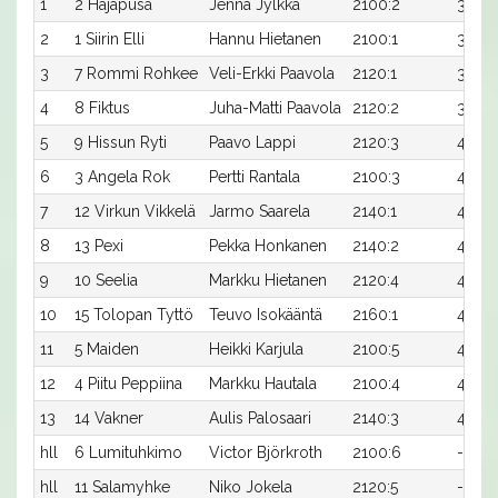
1
2 Hajapusa
Jenna Jylkkä
2100:2
36,8
2
1 Siirin Elli
Hannu Hietanen
2100:1
36,9
3
7 Rommi Rohkee
Veli-Erkki Paavola
2120:1
37,8x
4
8 Fiktus
Juha-Matti Paavola
2120:2
39,5
5
9 Hissun Ryti
Paavo Lappi
2120:3
41,9x
6
3 Angela Rok
Pertti Rantala
2100:3
42,9x
7
12 Virkun Vikkelä
Jarmo Saarela
2140:1
41,4
8
13 Pexi
Pekka Honkanen
2140:2
41,5
9
10 Seelia
Markku Hietanen
2120:4
45,0
10
15 Tolopan Tyttö
Teuvo Isokääntä
2160:1
43,3
11
5 Maiden
Heikki Karjula
2100:5
47,3x
12
4 Piitu Peppiina
Markku Hautala
2100:4
47,6x
13
14 Vakner
Aulis Palosaari
2140:3
48,4
hll
6 Lumituhkimo
Victor Björkroth
2100:6
-
hll
11 Salamyhke
Niko Jokela
2120:5
-