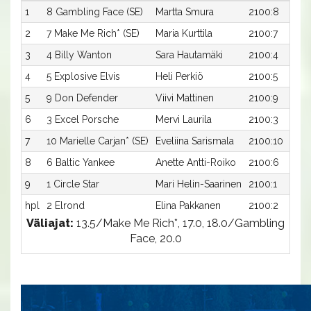
1
8 Gambling Face (SE)
Martta Smura
2100:8
2
7 Make Me Rich* (SE)
Maria Kurttila
2100:7
3
4 Billy Wanton
Sara Hautamäki
2100:4
4
5 Explosive Elvis
Heli Perkiö
2100:5
5
9 Don Defender
Viivi Mattinen
2100:9
6
3 Excel Porsche
Mervi Laurila
2100:3
7
10 Marielle Carjan* (SE)
Eveliina Sarismala
2100:10
8
6 Baltic Yankee
Anette Antti-Roiko
2100:6
9
1 Circle Star
Mari Helin-Saarinen
2100:1
hpl
2 Elrond
Elina Pakkanen
2100:2
Väliajat:
13.5/Make Me Rich*, 17.0, 18.0/Gambling
Face, 20.0