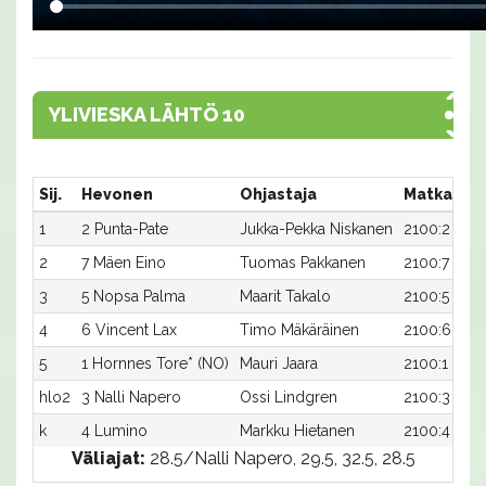
YLIVIESKA LÄHTÖ 10
Sij.
Hevonen
Ohjastaja
Matka:Rat
1
2 Punta-Pate
Jukka-Pekka Niskanen
2100:2
2
7 Mäen Eino
Tuomas Pakkanen
2100:7
3
5 Nopsa Palma
Maarit Takalo
2100:5
4
6 Vincent Lax
Timo Mäkäräinen
2100:6
5
1 Hornnes Tore* (NO)
Mauri Jaara
2100:1
hlo2
3 Nalli Napero
Ossi Lindgren
2100:3
k
4 Lumino
Markku Hietanen
2100:4
Väliajat:
28.5/Nalli Napero, 29.5, 32.5, 28.5