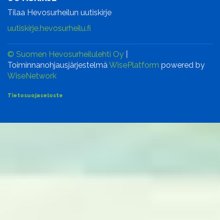
Tilaa Hevosurheilun uutiskirje
uutiskirje.hevosurheilu.fi
© Suomen Hevosurheilulehti Oy
|
Toiminnanohjausjärjestelmä
WisePlatform
powered by
WiseNetwork
Tietosuojaseloste