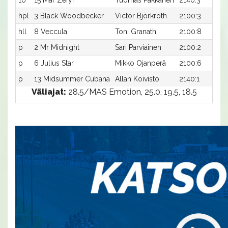
10
15 Mar Zefyr
Tuomas Pakkanen
2140:3
hpl
3 Black Woodbecker
Victor Björkroth
2100:3
hll
8 Veccula
Toni Granath
2100:8
p
2 Mr Midnight
Sari Parviainen
2100:2
p
6 Julius Star
Mikko Ojanperä
2100:6
p
13 Midsummer Cubana
Allan Koivisto
2140:1
Väliajat:
28.5/MAS Emotion, 25.0, 19.5, 18.5