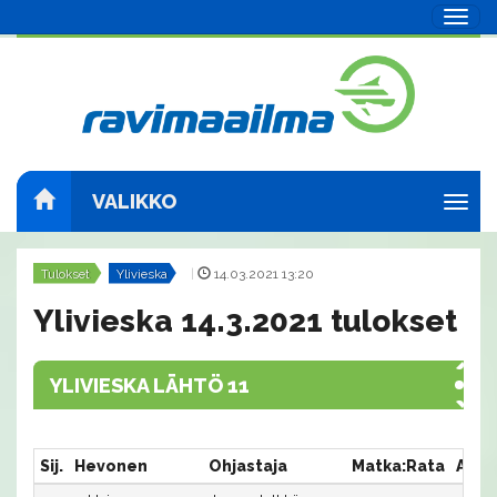
Navig
VALIKKO
Navig
Tulokset
Ylivieska
|
14.03.2021 13:20
Ylivieska 14.3.2021 tulokset
YLIVIESKA LÄHTÖ 11
Sij.
Hevonen
Ohjastaja
Matka:Rata
Aika