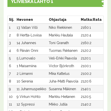
YLIVIESKA LÄHTÖ 1
Sij.
Hevonen
Ohjastaja
Matka:Rata
Aik
1
13 Vallan Villi
Niko Riekkinen
2160:1
33,8
2
8 Hertta-Loviisa
Markku Hautala
2120:4
35,6
3
14 Juhannes
Toni Granath
2160:2
33,9
4
6 Päivän Onni
Tuomas Pakkanen
2120:2
36,
5
5 Lumovalo
Veli-Erkki Paavola
2120:1
36,2
6
1 Maisamiina
Victor Björkroth
2100:1
37,2
7
2 Liimanni
Mika Kattelus
2100:2
37,4
8
10 Serenia
Juha-Matti Paavola
2120:6
37,6
9
11 Juhannuspeikko
Susanna Mäkinen
2140:1
37,5
10
9 Virkun Hohto
Markku Hietanen
2120:5
38,4
11
12 Sypressi
Mikko Jutila
2140:2
43,2