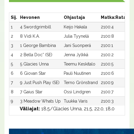
Sij.
Hevonen
Ohjastaja
Matka:Rata
Ai
1
4 Swordgrimbill
Keijo Hakala
2100:4
20
2
8 Vidi K.A.
Julia Tyynelä
2100:8
20
3
1 George Bambina
Jani Suonperä
2100:1
21
4
2 Bella Doc* (SE)
Jenna Jylkkä
2100:2
21
5
5 Glacies Unna
Teemu Keskitalo
2100:5
21
6
6 Giovan Star
Pauli Nuutinen
2100:6
21
7
9 Just Push Play (SE)
Terno Grönstrand
2100:9
21
8
7 Gaius Star
Ossi Lindgren
2100:7
21
9
3 Meadow Whats Up
Tuukka Varis
2100:3
26
Väliajat:
18.5/Glacies Unna, 21.5, 22.0, 18.0