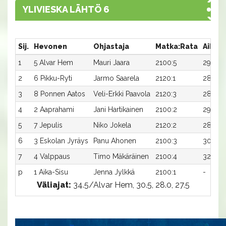
YLIVIESKA LÄHTÖ 6
Sij.
Hevonen
Ohjastaja
Matka:Rata
Aika
1
5 Alvar Hem
Mauri Jaara
2100:5
29,1
2
6 Pikku-Ryti
Jarmo Saarela
2120:1
28,3
3
8 Ponnen Aatos
Veli-Erkki Paavola
2120:3
28,4
4
2 Aaprahami
Jani Hartikainen
2100:2
29,6x
5
7 Jepulis
Niko Jokela
2120:2
28,9
6
3 Eskolan Jyräys
Panu Ahonen
2100:3
30,2
7
4 Valppaus
Timo Mäkäräinen
2100:4
32,2x
p
1 Aika-Sisu
Jenna Jylkkä
2100:1
-
Väliajat:
34.5/Alvar Hem, 30.5, 28.0, 27.5