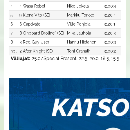
4
4 Wasa Rebel
Niko Jokela
3100:4
5
9 Klena Vito (SE)
Markku Torkko
3120:4
6
6 Captivate
Ville Pohjola
3120:1
7
8 Onboard Broline* (SE)
Mika Jauhola
3120:3
8
3 Red Guy User
Hannu Hietanen
3100:3
hpl
2 After Knight (SE)
Toni Granath
3100:2
Väliajat:
25.0/Special Present, 22.5, 20.0, 18.5, 15.5