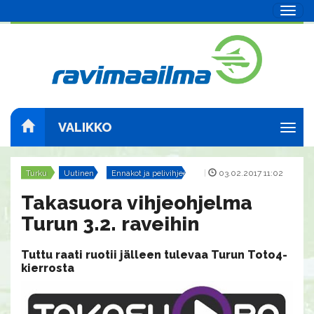
Navig
VALIKKO
Navig
Turku
Uutinen
Ennakot ja pelivihjeet
|
03.02.2017 11:02
Takasuora vihjeohjelma
Turun 3.2. raveihin
Tuttu raati ruotii jälleen tulevaa Turun Toto4-
kierrosta