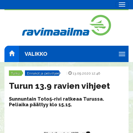
Navig
VALIKKO
Navig
Turku
Ennakot ja pelivihjeet
|
13.09.2020 12:46
Turun 13.9 ravien vihjeet
Sunnuntain Toto5-rivi ratkeaa Turussa.
Peliaika päättyy klo 15.15.