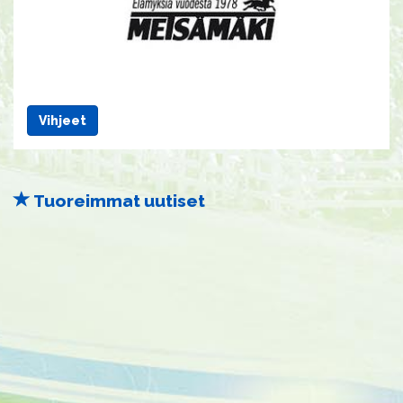
Vihjeet
Tuoreimmat uutiset