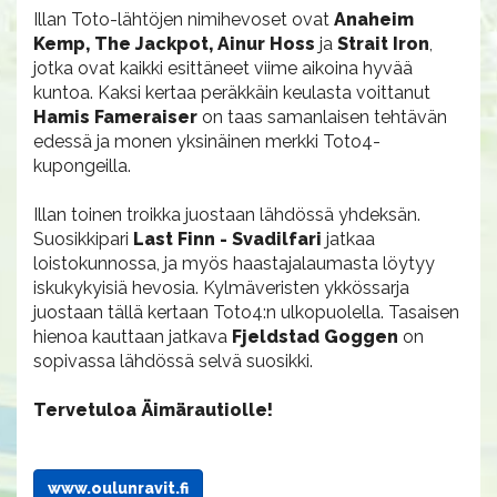
Illan Toto-lähtöjen nimihevoset ovat
Anaheim
Kemp, The Jackpot, Ainur Hoss
ja
Strait Iron
,
jotka ovat kaikki esittäneet viime aikoina hyvää
kuntoa. Kaksi kertaa peräkkäin keulasta voittanut
Hamis Fameraiser
on taas samanlaisen tehtävän
edessä ja monen yksinäinen merkki Toto4-
kupongeilla.
Illan toinen troikka juostaan lähdössä yhdeksän.
Suosikkipari
Last Finn - Svadilfari
jatkaa
loistokunnossa, ja myös haastajalaumasta löytyy
iskukykyisiä hevosia. Kylmäveristen ykkössarja
juostaan tällä kertaan Toto4:n ulkopuolella. Tasaisen
hienoa kauttaan jatkava
Fjeldstad Goggen
on
sopivassa lähdössä selvä suosikki.
Tervetuloa Äimärautiolle!
www.oulunravit.fi