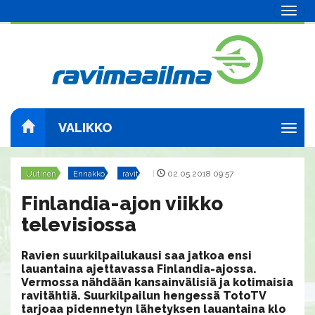
Navig
VALIKKO
Navig
Uutinen
Ennakko
ravit
|
02.05.2018 09:57
Finlandia-ajon viikko
televisiossa
Ravien suurkilpailukausi saa jatkoa ensi
lauantaina ajettavassa Finlandia-ajossa.
Vermossa nähdään kansainvälisiä ja kotimaisia
ravitähtiä. Suurkilpailun hengessä TotoTV
tarjoaa pidennetyn lähetyksen lauantaina klo