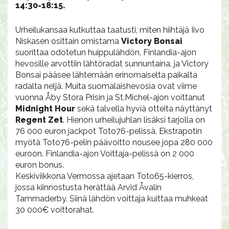
14:30-18:15.
Urheilukansaa kutkuttaa taatusti, miten hiihtäjä Iivo
Niskasen osittain omistama
Victory Bonsai
suorittaa odotetun huippulähdön. Finlandia-ajon
hevosille arvottiin lähtöradat sunnuntaina, ja Victory
Bonsai pääsee lähtemään erinomaiselta paikalta
radalta neljä. Muita suomalaishevosia ovat viime
vuonna Åby Stora Prisin ja St.Michel-ajon voittanut
Midnight Hour
sekä talvella hyviä otteita näyttänyt
Regent Zet
. Hienon urheilujuhlan lisäksi tarjolla on
76 000 euron jackpot Toto76-pelissä. Ekstrapotin
myötä Toto76-pelin päävoitto nousee jopa 280 000
euroon. Finlandia-ajon Voittaja-pelissä on 2 000
euron bonus.
Keskiviikkona Vermossa ajetaan Toto65-kierros,
jossa kiinnostusta herättää Arvid Åvalin
Tammaderby. Siinä lähdön voittaja kuittaa muhkeat
30 000€ voittorahat.