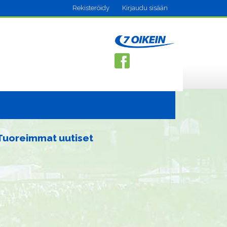
Rekisteröidy
Kirjaudu sisään
Tuoreimmat uutiset