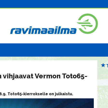
n vihjaavat Vermon Toto65-
8.9. Toto65-kierrokselle on julkaistu.