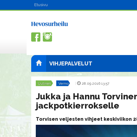
Etusivu
VIHJEPALVELUT
Uutinen
Vermo
|
28.09.2016 13:57
Jukka ja Hannu Torvine
jackpotkierrokselle
Torvisen veljesten vihjeet keskiviikon 2