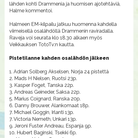
lähden kohti Drammenia ja huomisen ajotehtäviä,
Halme kommentoi.
Halmeen EM-kilpailu jatkuu huomenna kahdella
viimeisellä osalähdöllä Drammenin raviradalla.
Raveja voi seurata klo 18.30 alkaen myös
Veikkauksen TotoTv:n kautta.
Pistetilanne kahden osalähdön jälkeen
1. Adrian Solberg Akselsen, Norja 24 pistettä
2. Mads H Nielsen, Ruotsi 23p.
3. Kasper Foget, Tanska 22p.
3. Andreas Geineder, Saksa 22p.
5. Marius Coignard, Ranska 20p.
6. Danny Brouwer, Alankomaat 18p.
7. Michael Goggin, Irlanti 13p.
7. Victoria Nemeth, Unkari 13p.
9. Jeroni Fuster Andreau, Espanja 9p.
10. Hubert Baginski, Tsekki 6p.