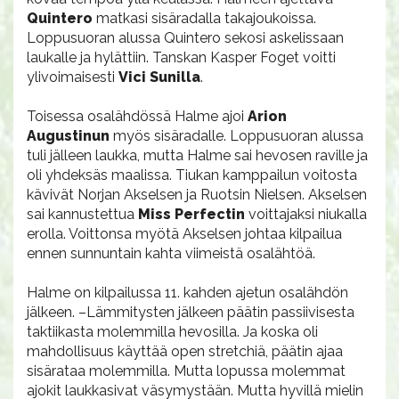
Quintero
matkasi sisäradalla takajoukoissa.
Loppusuoran alussa Quintero sekosi askelissaan
laukalle ja hylättiin. Tanskan Kasper Foget voitti
ylivoimaisesti
Vici Sunilla
.
Toisessa osalähdössä Halme ajoi
Arion
Augustinun
myös sisäradalle. Loppusuoran alussa
tuli jälleen laukka, mutta Halme sai hevosen raville ja
oli yhdeksäs maalissa. Tiukan kamppailun voitosta
kävivät Norjan Akselsen ja Ruotsin Nielsen. Akselsen
sai kannustettua
Miss Perfectin
voittajaksi niukalla
erolla. Voittonsa myötä Akselsen johtaa kilpailua
ennen sunnuntain kahta viimeistä osalähtöä.
Halme on kilpailussa 11. kahden ajetun osalähdön
jälkeen. –Lämmitysten jälkeen päätin passiivisesta
taktiikasta molemmilla hevosilla. Ja koska oli
mahdollisuus käyttää open stretchiä, päätin ajaa
sisärataa molemmilla. Mutta lopussa molemmat
ajokit laukkasivat väsymystään. Mutta hyvillä mielin