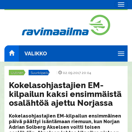
Navig
VALIKKO
Navig
Uutinen
Suurkilpailut
|
02.09.2017 20:04
Kokelasohjastajien EM-
kilpailun kaksi ensimmäistä
osalähtöä ajettu Norjassa
Kokelasohjastajien EM-kilpailun ensimmäinen
päivä päättyi isäntämaan riemuun, kun Norjan
Adrian Solberg Akselsen voitti toisen