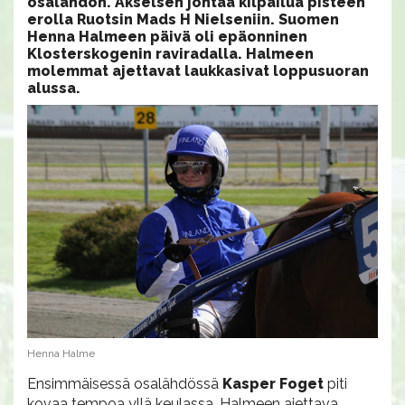
osalähdön. Akselsen johtaa kilpailua pisteen
erolla Ruotsin Mads H Nielseniin. Suomen
Henna Halmeen päivä oli epäonninen
Klosterskogenin raviradalla. Halmeen
molemmat ajettavat laukkasivat loppusuoran
alussa.
Henna Halme
Ensimmäisessä osalähdössä
Kasper Foget
piti
kovaa tempoa yllä keulassa. Halmeen ajettava