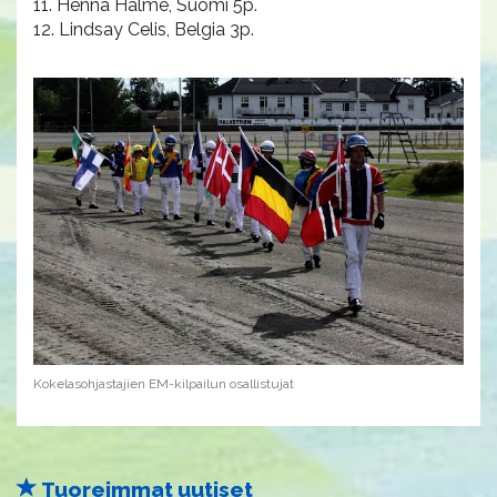
11. Henna Halme, Suomi 5p.
12. Lindsay Celis, Belgia 3p.
Kokelasohjastajien EM-kilpailun osallistujat
Tuoreimmat uutiset