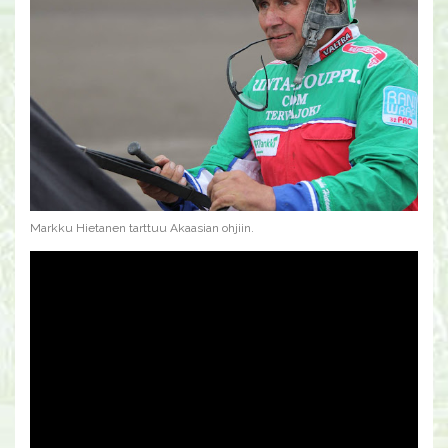
Markku Hietanen tarttuu Akaasian ohjiin.