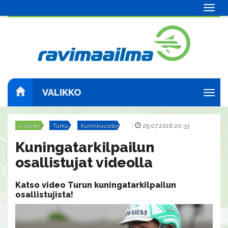
Navig
VALIKKO
Navig
Uutinen
Turku
Kuninkuusravit
|
29.07.2016 20:33
Kuningatarkilpailun
osallistujat videolla
Katso video Turun kuningatarkilpailun
osallistujista!