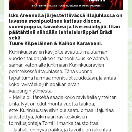
Isku Areenalla järjestettävässä iltajuhlassa on
luvassa monipuolinen kattaus discoa,
suomipoppia, karaokea ja live-esiintyjiä. Illan
päätähtinä nähdään lahtelaisräppäri Brädi
sekä
Tuure Kilpeläinen & Kaihon Karavaani.
Kuninkuusravien kävijöille avautuu muutaman
vuoden tauon jälkeen mahdollisuus kerääntyä
saman katon alle juhlimaan Kuninkuusravien
perinteisessä iltajuhlassa. Tänä vuonna
tapahtuma hurmaa monipuolisuudellaan, ja antaa
koko raviväelle juhlapaikan aivan
kaupungin ytimestä.
– Meille oli tärkeää saada koko raviväelle yhteinen
juhla. Nyt on ollut monta vuotta taukoa,
ettei Kuninkuusraveihin ole saatu omaa iltajuhlaa
järjestettyä, Jokimaan ravikeskuksen
toimitusjohtaja Tomi Himanka taustoittaa.
– Jäähalli on hyvä paikka, ja tavoite on rakentaa