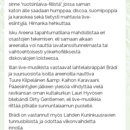
sinne “ruotsinlaiva-fiilistä”, jossa saman
katon alle saadaan humppaa, discoa, suomipoppia
ja karaokea sekä tietysti mahtavia live-
esiintyjiä, Himanka hehkuttaa.
Isku Areena tapahtumatilana mahdollistaa eri
osastojen tekemisen, eli samaan aikaan
areenalla voi nauttia lavatanssitunnelmasta tai
vaihtoehtoisesti yökerhofiiliksestä
diskovalojen loisteessa.
Illan live-musiikista vastaavat lahtelaisräppäri Brädi
ja suursuosiota isoilla areenoilla nauttiva
Tuure Kilpeläinen &amp; Kaihon Karavaani.
Pääesiintyjien jälkeen yleisöä viihdyttää vielä
ravikansan oman kultakurkun Lauri Hyvösen
bilebändi Dirty Gentlemen, eli live-musiikkia
riittää pitkälle sunnuntaiaamun puolelle.
Brädi on vastannut myös Lahden Kuninkuusravien
tunnusbiisistä, ja odottaa viikonvaihdetta
innolla.