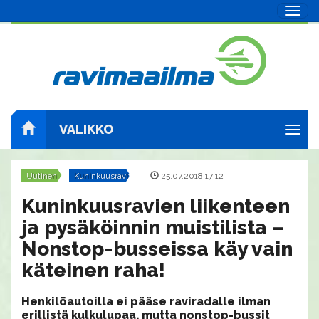
Navig
VALIKKO
Navig
Uutinen
Kuninkuusravit
|
25.07.2018 17:12
Kuninkuusravien liikenteen
ja pysäköinnin muistilista –
Nonstop-busseissa käy vain
käteinen raha!
Henkilöautoilla ei pääse raviradalle ilman
erillistä kulkulupaa, mutta nonstop-bussit