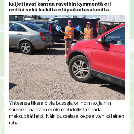
kuljettavat kansaa raveihin kymmentä eri
reittiä sekä kaikilta etäpaikoitusalueilta.
Yhteensä liikennöiviä busseja on noin 50, ja niin
suureen määrään ei ole mahdollista saada
maksupäätteitä. Näin busseissa kelpaa vain käteinen
raha.