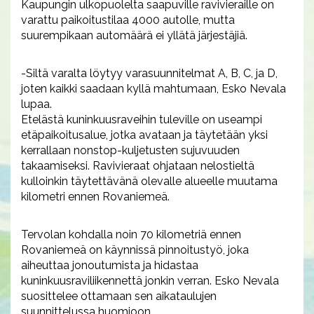
Kaupungin ulkopuolelta saapuville ravivieraille on
varattu paikoitustilaa 4000 autolle, mutta
suurempikaan automäärä ei yllätä järjestäjiä.
-Siltä varalta löytyy varasuunnitelmat A, B, C, ja D,
joten kaikki saadaan kyllä mahtumaan, Esko Nevala
lupaa.
Etelästä kuninkuusraveihin tuleville on useampi
etäpaikoitusalue, jotka avataan ja täytetään yksi
kerrallaan nonstop-kuljetusten sujuvuuden
takaamiseksi. Ravivieraat ohjataan nelostieltä
kulloinkin täytettävänä olevalle alueelle muutama
kilometri ennen Rovaniemeä.
Tervolan kohdalla noin 70 kilometriä ennen
Rovaniemeä on käynnissä pinnoitustyö, joka
aiheuttaa jonoutumista ja hidastaa
kuninkuusraviliikennettä jonkin verran. Esko Nevala
suosittelee ottamaan sen aikataulujen
suunnittelussa huomioon.