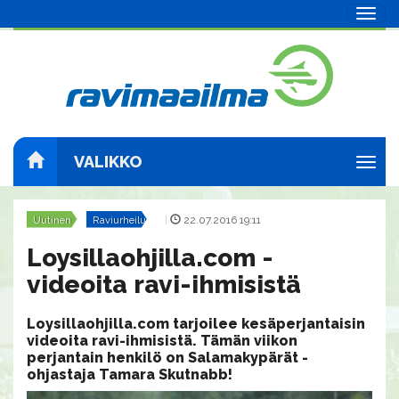
Navig
VALIKKO
Navig
Uutinen
Raviurheilu
|
22.07.2016 19:11
Loysillaohjilla.com -
videoita ravi-ihmisistä
Loysillaohjilla.com tarjoilee kesäperjantaisin
videoita ravi-ihmisistä. Tämän viikon
perjantain henkilö on Salamakypärät -
ohjastaja Tamara Skutnabb!