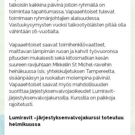
talkoisiin kaikkina päivinä jolloin ryhmällä on
toimintaa tapahtumassa. Vapaaehtoiset tulevat
toimimaan ryhmänjohtajien alaisuudessa.
Vastuukysymysten vuoksi talkootyöläisten pitää olla
vähintään 16-vuotiaita.
Vapaaehtoiset saavat toimihenkilövaatteet,
maittavan lämpimän ruoan ja kahvit työvuoronsa
pituuden mukaisesti sekä kiitosmatkan kesän
suureen ravijuhlaan Mikkeliin St Michel-raveihin
heinäkuussa (sis. yhteiskuljetuksen Tampereelta,
sisäänpääsyn ja ruokailun molempina päivinä).
Vapaaehtoiset saavat myös mahdollisuuden
suorittaa järjestyksenvalvojaoikeudet Lumiravit-
järjestyksenvalvojakurssilla. Kurssilla on paikkoja
rajoitetusti.
Lumiravit –järjestyksenvalvojakurssi toteutuu
helmikuussa