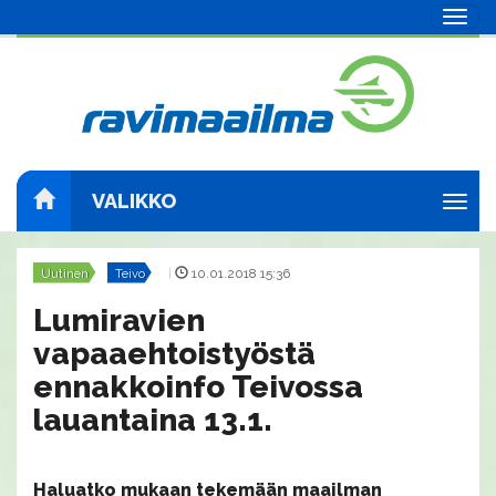
Navig
VALIKKO
Navig
Uutinen
Teivo
|
10.01.2018 15:36
Lumiravien
vapaaehtoistyöstä
ennakkoinfo Teivossa
lauantaina 13.1.
Haluatko mukaan tekemään maailman