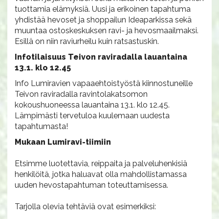
tuottamia elämyksiä. Uusi ja erikoinen tapahtuma
yhdistää hevoset ja shoppailun Ideaparkissa sekä
muuntaa ostoskeskuksen ravi- ja hevosmaailmaksi.
Esillä on niin raviurheilu kuin ratsastuskin.
Infotilaisuus Teivon raviradalla lauantaina
13.1. klo 12.45
Info Lumiravien vapaaehtoistyöstä kiinnostuneille
Teivon raviradalla ravintolakatsomon
kokoushuoneessa lauantaina 13.1. klo 12.45.
Lämpimästi tervetuloa kuulemaan uudesta
tapahtumasta!
Mukaan Lumiravi-tiimiin
Etsimme luotettavia, reippaita ja palveluhenkisiä
henkilöitä, jotka haluavat olla mahdollistamassa
uuden hevostapahtuman toteuttamisessa.
Tarjolla olevia tehtäviä ovat esimerkiksi: