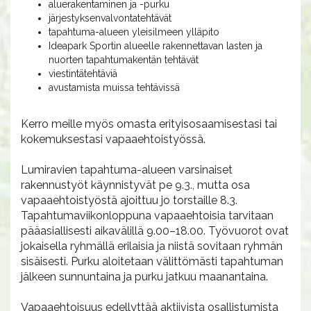
aluerakentaminen ja -purku
järjestyksenvalvontatehtävät
tapahtuma-alueen yleisilmeen ylläpito
Ideapark Sportin alueelle rakennettavan lasten ja
nuorten tapahtumakentän tehtävät
viestintätehtäviä
avustamista muissa tehtävissä
Kerro meille myös omasta erityisosaamisestasi tai
kokemuksestasi vapaaehtoistyössä.
Lumiravien tapahtuma-alueen varsinaiset
rakennustyöt käynnistyvät pe 9.3., mutta osa
vapaaehtoistyöstä ajoittuu jo torstaille 8.3.
Tapahtumaviikonloppuna vapaaehtoisia tarvitaan
pääasiallisesti aikavälillä 9.00–18.00. Työvuorot ovat
jokaisella ryhmällä erilaisia ja niistä sovitaan ryhmän
sisäisesti. Purku aloitetaan välittömästi tapahtuman
jälkeen sunnuntaina ja purku jatkuu maanantaina.
Vapaaehtoisuus edellyttää aktiivista osallistumista