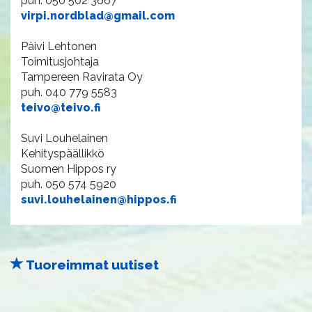
puh. 050 502 3667
virpi.nordblad@gmail.com
Päivi Lehtonen
Toimitusjohtaja
Tampereen Ravirata Oy
puh. 040 779 5583
teivo@teivo.fi
Suvi Louhelainen
Kehityspäällikkö
Suomen Hippos ry
puh. 050 574 5920
suvi.louhelainen@hippos.fi
Tuoreimmat uutiset