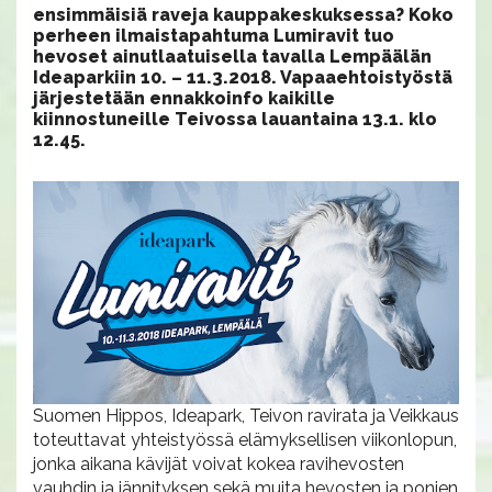
ensimmäisiä raveja kauppakeskuksessa? Koko
perheen ilmaistapahtuma Lumiravit tuo
hevoset ainutlaatuisella tavalla Lempäälän
Ideaparkiin 10. – 11.3.2018. Vapaaehtoistyöstä
järjestetään ennakkoinfo kaikille
kiinnostuneille Teivossa lauantaina 13.1. klo
12.45.
Suomen Hippos, Ideapark, Teivon ravirata ja Veikkaus
toteuttavat yhteistyössä elämyksellisen viikonlopun,
jonka aikana kävijät voivat kokea ravihevosten
vauhdin ja jännityksen sekä muita hevosten ja ponien