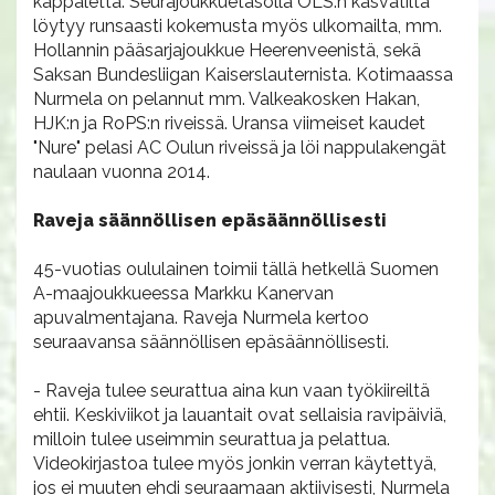
kappaletta. Seurajoukkuetasolla OLS:n kasvatilta
löytyy runsaasti kokemusta myös ulkomailta, mm.
Hollannin pääsarjajoukkue Heerenveenistä, sekä
Saksan Bundesliigan Kaiserslauternista. Kotimaassa
Nurmela on pelannut mm. Valkeakosken Hakan,
HJK:n ja RoPS:n riveissä. Uransa viimeiset kaudet
"Nure" pelasi AC Oulun riveissä ja löi nappulakengät
naulaan vuonna 2014.
Raveja säännöllisen epäsäännöllisesti
45-vuotias oululainen toimii tällä hetkellä Suomen
A-maajoukkueessa Markku Kanervan
apuvalmentajana. Raveja Nurmela kertoo
seuraavansa säännöllisen epäsäännöllisesti.
- Raveja tulee seurattua aina kun vaan työkiireiltä
ehtii. Keskiviikot ja lauantait ovat sellaisia ravipäiviä,
milloin tulee useimmin seurattua ja pelattua.
Videokirjastoa tulee myös jonkin verran käytettyä,
jos ei muuten ehdi seuraamaan aktiivisesti, Nurmela