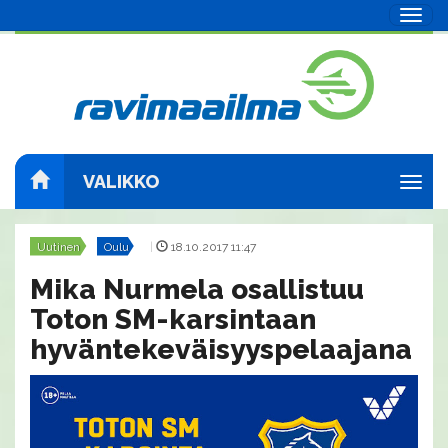
Navig
VALIKKO
Navig
Uutinen
Oulu
|
18.10.2017 11:47
Mika Nurmela osallistuu
Toton SM-karsintaan
hyväntekeväisyyspelaajana