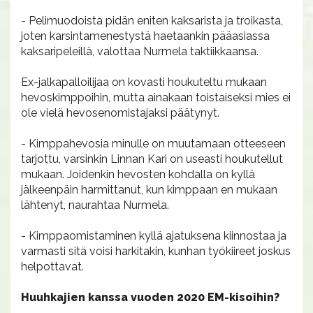
- Pelimuodoista pidän eniten kaksarista ja troikasta,
joten karsintamenestystä haetaankin pääasiassa
kaksaripeleillä, valottaa Nurmela taktiikkaansa.
Ex-jalkapalloilijaa on kovasti houkuteltu mukaan
hevoskimppoihin, mutta ainakaan toistaiseksi mies ei
ole vielä hevosenomistajaksi päätynyt.
- Kimppahevosia minulle on muutamaan otteeseen
tarjottu, varsinkin Linnan Kari on useasti houkutellut
mukaan. Joidenkin hevosten kohdalla on kyllä
jälkeenpäin harmittanut, kun kimppaan en mukaan
lähtenyt, naurahtaa Nurmela.
- Kimppaomistaminen kyllä ajatuksena kiinnostaa ja
varmasti sitä voisi harkitakin, kunhan työkiireet joskus
helpottavat.
Huuhkajien kanssa vuoden 2020 EM-kisoihin?