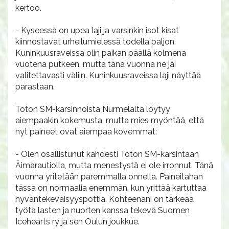
kertoo.
- Kyseessä on upea laji ja varsinkin isot kisat
kiinnostavat urheilumielessä todella paljon.
Kuninkuusraveissa olin paikan päällä kolmena
vuotena putkeen, mutta tänä vuonna ne jäi
valitettavasti väliin. Kuninkuusraveissa laji näyttää
parastaan.
Toton SM-karsinnoista Nurmelalta löytyy
aiempaakin kokemusta, mutta mies myöntää, että
nyt paineet ovat aiempaa kovemmat:
- Olen osallistunut kahdesti Toton SM-karsintaan
Äimärautiolla, mutta menestystä ei ole irronnut. Tänä
vuonna yritetään paremmalla onnella. Paineitahan
tässä on normaalia enemmän, kun yrittää kartuttaa
hyväntekeväisyyspottia. Kohteenani on tärkeää
työtä lasten ja nuorten kanssa tekevä Suomen
Icehearts ry ja sen Oulun joukkue.