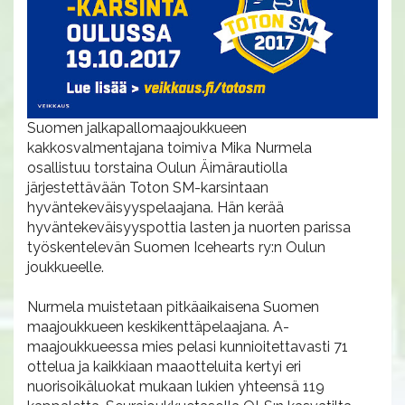
Suomen jalkapallomaajoukkueen
kakkosvalmentajana toimiva Mika Nurmela
osallistuu torstaina Oulun Äimärautiolla
järjestettävään Toton SM-karsintaan
hyväntekeväisyyspelaajana. Hän kerää
hyväntekeväisyyspottia lasten ja nuorten parissa
työskentelevän Suomen Icehearts ry:n Oulun
joukkueelle.
Nurmela muistetaan pitkäaikaisena Suomen
maajoukkueen keskikenttäpelaajana. A-
maajoukkueessa mies pelasi kunnioitettavasti 71
ottelua ja kaikkiaan maaotteluita kertyi eri
nuorisoikäluokat mukaan lukien yhteensä 119