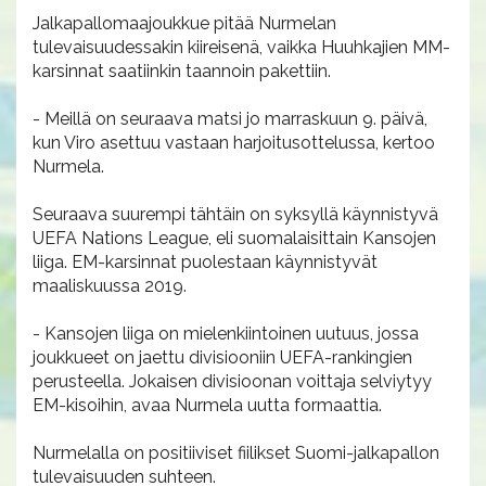
Jalkapallomaajoukkue pitää Nurmelan
tulevaisuudessakin kiireisenä, vaikka Huuhkajien MM-
karsinnat saatiinkin taannoin pakettiin.
- Meillä on seuraava matsi jo marraskuun 9. päivä,
kun Viro asettuu vastaan harjoitusottelussa, kertoo
Nurmela.
Seuraava suurempi tähtäin on syksyllä käynnistyvä
UEFA Nations League, eli suomalaisittain Kansojen
liiga. EM-karsinnat puolestaan käynnistyvät
maaliskuussa 2019.
- Kansojen liiga on mielenkiintoinen uutuus, jossa
joukkueet on jaettu divisiooniin UEFA-rankingien
perusteella. Jokaisen divisioonan voittaja selviytyy
EM-kisoihin, avaa Nurmela uutta formaattia.
Nurmelalla on positiiviset fiilikset Suomi-jalkapallon
tulevaisuuden suhteen.