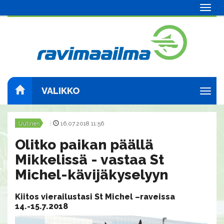
Navig
VALIKKO
Navig
Uutinen
|
16.07.2018 11:56
Olitko paikan päällä
Mikkelissä - vastaa St
Michel-kävijäkyselyyn
Kiitos vierailustasi St Michel –raveissa
14.-15.7.2018