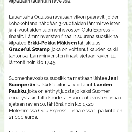
kilpaillaan lauantain raveissa.
Lauantaina Oulussa ravataan viikon pääravit, joiden
kohokohtana nähdään 3-vuotiaiden lämminveristen
ja 4-vuotiaiden suomenhevosten Oulu Express –
finaalit. Lämminveristen finaalin suurena suosikkina
kilpailee
Erkki-Pekka Mäkisen
lahjakkuus
Graceful Swamp
, joka on voittanut kauden kaikki
lähtönsä. Lämminveristen finaali ajetaan ravien 11.
lähtönä noin klo 17.45.
Suomenhevosissa suosikkina matkaan lähtee
Jani
Suonperän
kaikki kilpailunsa voittanut
Landen
Paukku
, joka on ehtinyt juosta jo kaksi Suomen
ennätystäkin tällä kaudella. Suomenhevosten finaali
ajetaan ravien 10. lähtönä noin klo 17.20.
Molemmissa Oulu Express –finaaleissa 1. palkinto on
21 000 euroa.