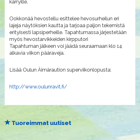
kärryille.
Ookkonää hevostellu esittelee hevosurheilun eri
lajeja näytöksien kautta ja tarjoaa paljon tekemistä
erityisesti lapsiperheille. Tapahtumassa järjestetään
myös hevostarvikkeiden kirpputori
Tapahtuman jälkeen voi jäädä seuraamaan klo 14
alkavia viikon pääraveja.
Lisää Oulun Äimäraution superviikonlopusta:
http://www.oulunravit.fi/
Tuoreimmat uutiset