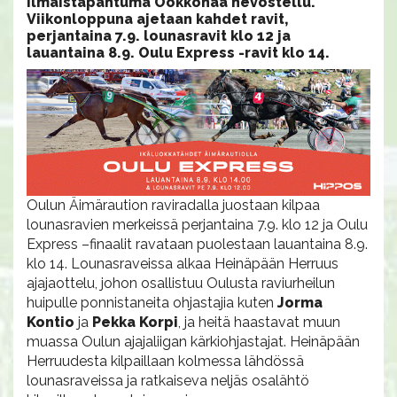
ilmaistapahtuma Ookkonää hevostellu.
Viikonloppuna ajetaan kahdet ravit,
perjantaina 7.9. lounasravit klo 12 ja
lauantaina 8.9. Oulu Express -ravit klo 14.
Oulun Äimäraution raviradalla juostaan kilpaa
lounasravien merkeissä perjantaina 7.9. klo 12 ja Oulu
Express –finaalit ravataan puolestaan lauantaina 8.9.
klo 14. Lounasraveissa alkaa Heinäpään Herruus
ajajaottelu, johon osallistuu Oulusta raviurheilun
huipulle ponnistaneita ohjastajia kuten
Jorma
Kontio
ja
Pekka Korpi
, ja heitä haastavat muun
muassa Oulun ajajaliigan kärkiohjastajat. Heinäpään
Herruudesta kilpaillaan kolmessa lähdössä
lounasraveissa ja ratkaiseva neljäs osalähtö