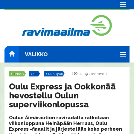
Navig
VALIKKO
Navig
Uutinen
Oulu
Suurkilpailut
|
04.09.2018 16:00
Oulu Express ja Ookkonää
hevostellu Oulun
superviikonlopussa
Oulun Äimäraution raviradalla ratkotaan
viikonloppuna Heinäpään Herruus, Oulu
Express -finaalit ja järjestetään koko perheen