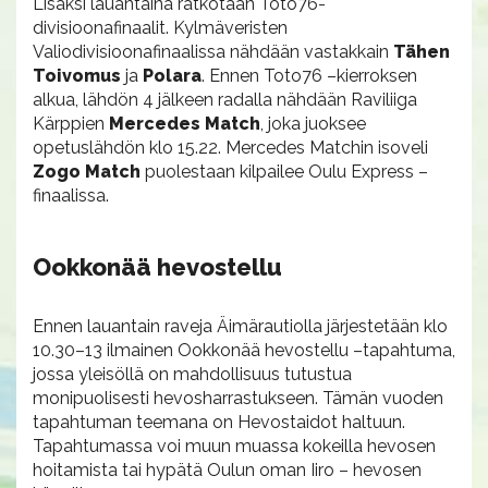
Lisäksi lauantaina ratkotaan Toto76-
divisioonafinaalit. Kylmäveristen
Valiodivisioonafinaalissa nähdään vastakkain
Tähen
Toivomus
ja
Polara
. Ennen Toto76 –kierroksen
alkua, lähdön 4 jälkeen radalla nähdään Raviliiga
Kärppien
Mercedes Match
, joka juoksee
opetuslähdön klo 15.22. Mercedes Matchin isoveli
Zogo Match
puolestaan kilpailee Oulu Express –
finaalissa.
Ookkonää hevostellu
Ennen lauantain raveja Äimärautiolla järjestetään klo
10.30–13 ilmainen Ookkonää hevostellu –tapahtuma,
jossa yleisöllä on mahdollisuus tutustua
monipuolisesti hevosharrastukseen. Tämän vuoden
tapahtuman teemana on Hevostaidot haltuun.
Tapahtumassa voi muun muassa kokeilla hevosen
hoitamista tai hypätä Oulun oman Iiro – hevosen