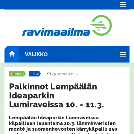
Navig
VALIKKO
Navig
Uutinen
Teivo
|
25.02.2018 11:47
Palkinnot Lempäälän
Ideaparkin
Lumiraveissa 10. - 11.3.
Lempäälän Ideaparkin Lumiraveissa
kilpaillaan lauantaina 10.3. lämminveristen
monté ja suomenhevosten kärrykilpailu 250