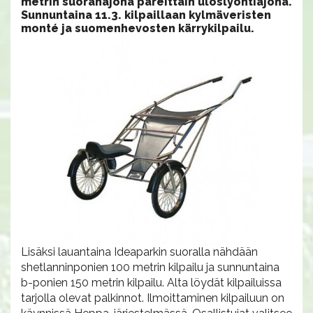
metrin suoranajona pareittain uloslyöntiajona.
Sunnuntaina 11.3. kilpaillaan kylmäveristen
monté ja suomenhevosten kärrykilpailu.
Lisäksi lauantaina Ideaparkin suoralla nähdään
shetlanninponien 100 metrin kilpailu ja sunnuntaina
b-ponien 150 metrin kilpailu. Alta löydät kilpailuissa
tarjolla olevat palkinnot. Ilmoittaminen kilpailuun on