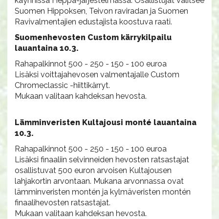
käynnissä Heppa-järjestelmässä. Osallistujat valitsee
Suomen Hippoksen, Teivon raviradan ja Suomen
Ravivalmentajien edustajista koostuva raati.
Suomenhevosten Custom kärrykilpailu
lauantaina 10.3.
Rahapalkinnot 500 - 250 - 150 - 100 euroa
Lisäksi voittajahevosen valmentajalle Custom
Chromeclassic -hiittikärryt.
Mukaan valitaan kahdeksan hevosta.
Lämminveristen Kultajousi monté lauantaina
10.3.
Rahapalkinnot 500 - 250 - 150 - 100 euroa
Lisäksi finaaliin selvinneiden hevosten ratsastajat
osallistuvat 500 euron arvoisen Kultajousen
lahjakortin arvontaan. Mukana arvonnassa ovat
lämminveristen montén ja kylmäveristen montén
finaalihevosten ratsastajat.
Mukaan valitaan kahdeksan hevosta.