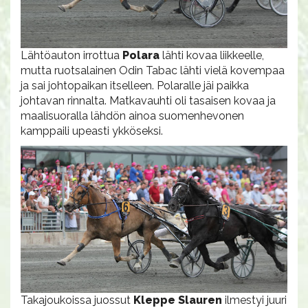
Lähtöauton irrottua
Polara
lähti kovaa liikkeelle,
mutta ruotsalainen Odin Tabac lähti vielä kovempaa
ja sai johtopaikan itselleen. Polaralle jäi paikka
johtavan rinnalta. Matkavauhti oli tasaisen kovaa ja
maalisuoralla lähdön ainoa suomenhevonen
kamppaili upeasti ykköseksi.
Takajoukoissa juossut
Kleppe Slauren
ilmestyi juuri