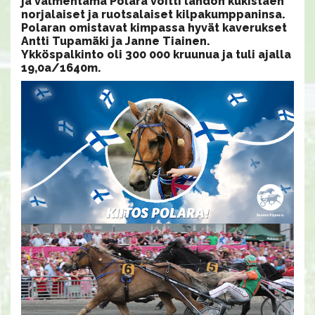
ja valmentama Polara voitti lähdön kukistaen
norjalaiset ja ruotsalaiset kilpakumppaninsa.
Polaran omistavat kimpassa hyvät kaverukset
Antti Tupamäki ja Janne Tiainen.
Ykköspalkinto oli 300 000 kruunua ja tuli ajalla
19,0a/1640m.