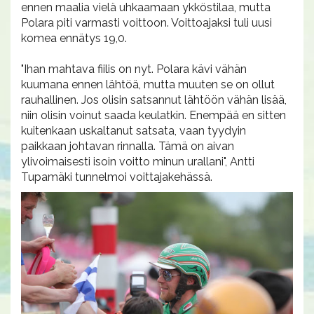
ennen maalia vielä uhkaamaan ykköstilaa, mutta
Polara piti varmasti voittoon. Voittoajaksi tuli uusi
komea ennätys 19,0.
"Ihan mahtava fiilis on nyt. Polara kävi vähän
kuumana ennen lähtöä, mutta muuten se on ollut
rauhallinen. Jos olisin satsannut lähtöön vähän lisää,
niin olisin voinut saada keulatkin. Enempää en sitten
kuitenkaan uskaltanut satsata, vaan tyydyin
paikkaan johtavan rinnalla. Tämä on aivan
ylivoimaisesti isoin voitto minun urallani", Antti
Tupamäki tunnelmoi voittajakehässä.