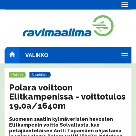
Navig
VALIKKO
Navig
Uutinen
Suurkilpailut
Polara voittoon
Elitkampenissa - voittotulos
19,0a/1640m
Suomeen saatiin kylmäveristen hevosten
Elitkampenin voitto Solvallasta, kun
petäjäveteläisen Antti Tupamäen ohjastama