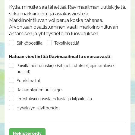
Kyllä, minulle saa lähettää Ravimaailman uutiskirjeitä,
sekä markkinointi- ja asiakasviestejä.
Markkinointiluvan voi perua koska tahansa.
Arvontaan osallistuminen vaatii markkinointiluvan
antamisen ja yhteystietojen luovutuksen.
Sähköpostilla
Tekstiviestillä
Haluan viestintää Ravimaailmalta seuraavasti:
Päivittäinen uutiskirje (vihjeet, tulokset, ajankohtaiset
uutiset)
Suurkilpailut
Ratakohtainen uutiskirje
Ilmoituksia uusista eduista ja kilpailuista
Hyväksyn käyttöehdot
Rekisteröidy