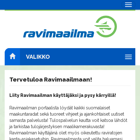
Navig
VALIKKO
Navig
Tervetuloa Ravimaailmaan!
Liity Ravimaailman käyttäjäksi ja pysy kärryillä!
Ravimaailman portaalista löydät kaikki suomalaiset
maakuntaradat sekä tuoreet vihjeet ja ajankohtaiset uutiset
samasta palvelusta! Tulospalvelun kautta voit katsoa lähdöt
ja tarkistaa tulojärjestyksen maalikamerakuvasta!
Ravimaailman käyttäjänä olet myös oikeutettu raviratojen
kanta-asiakasetuihin. Ravimaailmasta voit valita haluamasi