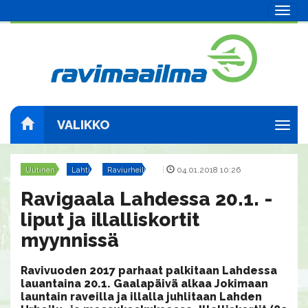
Navig
VALIKKO
Navig
Uutinen
Lahti
Raviurheilu
|
04.01.2018 10:26
Ravigaala Lahdessa 20.1. -
liput ja illalliskortit
myynnissä
Ravivuoden 2017 parhaat palkitaan Lahdessa
lauantaina 20.1. Gaalapäivä alkaa Jokimaan
launtain raveilla ja illalla juhlitaan Lahden