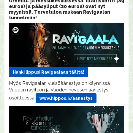
Urheilu- ja messukeskuksessa. Illalliskortit (89
euroa) ja pääsyliput (20 euroa) ovat nyt
myynissä. Tervetuloa mukaan Ravigaalan
tunnelmiin!
Hanki lippusi Ravigaalaan täältä!
Myös Ravigaalan yleisöäänestys on käynnissä,
Vuoden raviteon ja Vuoden hevosen äänestys
osoitteessa
www.hippos.fi/aanestys