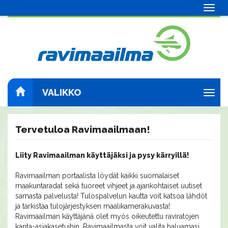
Navig
VALIKKO
Navig
Tervetuloa Ravimaailmaan!
Liity Ravimaailman käyttäjäksi ja pysy kärryillä!
Ravimaailman portaalista löydät kaikki suomalaiset
maakuntaradat sekä tuoreet vihjeet ja ajankohtaiset uutiset
samasta palvelusta! Tulospalvelun kautta voit katsoa lähdöt
ja tarkistaa tulojärjestyksen maalikamerakuvasta!
Ravimaailman käyttäjänä olet myös oikeutettu raviratojen
kanta-asiakasetuihin. Ravimaailmasta voit valita haluamasi