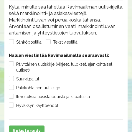
Kyllä, minulle saa lähettää Ravimaailman uutiskirjeitä,
sekä markkinointi- ja asiakasviestejä.
Markkinointiluvan voi perua koska tahansa.
Arvontaan osallistuminen vaatii markkinointiluvan
antamisen ja yhteystietojen luovutuksen.
Sähköpostilla
Tekstiviestillä
Haluan viestintää Ravimaailmalta seuraavasti:
Päivittäinen uutiskirje (vihjeet, tulokset, ajankohtaiset
uutiset)
Suurkilpailut
Ratakohtainen uutiskirje
Ilmoituksia uusista eduista ja kilpailuista
Hyväksyn käyttöehdot
Rekisteröidy